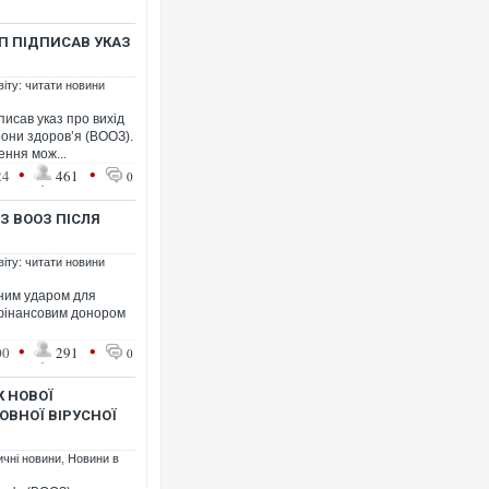
МП ПІДПИСАВ УКАЗ
віту: читати новини
исав указ про вихід
орони здоров’я (ВООЗ).
ння мож...
•
•
24
461
0
З ВООЗ ПІСЛЯ
віту: читати новини
ним ударом для
фінансовим донором
•
•
00
291
0
 НОВОЇ
КОВНОЇ ВІРУСНОЇ
ичні новини
,
Новини в