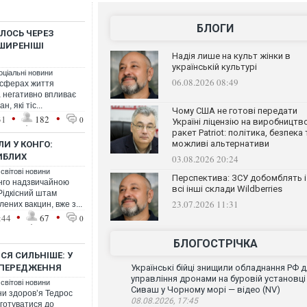
БЛОГИ
ЛОСЬ ЧЕРЕЗ
ШИРЕНІШІ
Надія лише на культ жінки в
українській культурі
оціальні новини
06.08.2026 08:49
х сферах життя
а негативно впливає
, які тіс...
Чому США не готові передати
•
•
31
182
0
Україні ліцензію на виробництв
ракет Patriot: політика, безпека 
можливі альтернативи
И У КОНГО:
ИБЛИХ
03.08.2026 20:24
 світові новини
Перспектива: ЗСУ добомблять і
нго надзвичайною
всі інші склади Wildberries
Рідкісний штам
23.07.2026 11:31
ених вакцин, вже з...
•
•
:44
67
0
БЛОГОСТРІЧКА
Я СИЛЬНІШЕ: У
ОПЕРЕДЖЕННЯ
Українські бійці знищили обладнання РФ 
управління дронами на буровій установці
 світові новини
Сиваш у Чорному морі — відео (NV)
они здоров’я Тедрос
08.08.2026, 17:45
 готуватися до