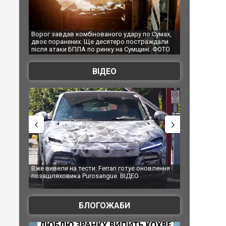
ого удару по Сумах,
За 2000 кілометрів від кордону з Україною: в
ятеро постраждали
Єкатеринбурзі після атаки дронів загорівся
ку на Сумщині. ФОТО
склад Wildberries. ФОТО. ВІДЕО
ВІДЕО
rari готує оновлення
Вийшов трейлер нової екранізації легендарного
ue. ВІДЕО
фільму "Афера Томаса Крауна"
БЛОГОЖАБИ