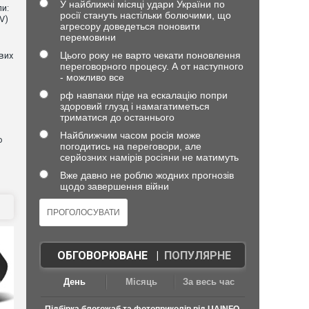
У найближчі місяці удари України по
и:
росії стануть настільки болючими, що
V)
агресору доведеться поновити
перемовини
Цього року не варто чекати поновлення
евих
переговорного процесу. А от наступного
- можливо все
рф навпаки піде на ескалацію попри
здоровий глузд і намагатиметься
триматися до останнього
Найближчим часом росія може
о
погодитись на переговори, але
серйозних намірів росіяни не матимуть
Вже давно не роблю жодних прогнозів
щодо завершення війни
ОБГОВОРЮВАНЕ
|
ПОПУЛЯРНЕ
День
Місяць
За весь час