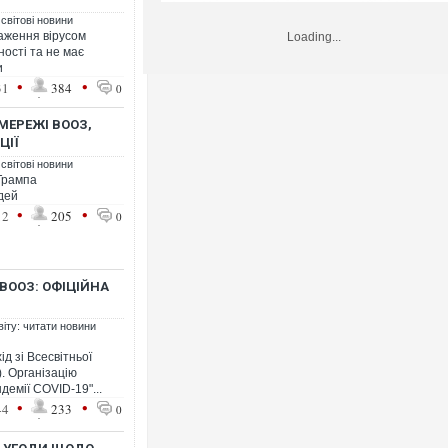
 світові новини
раження вірусом
Loading...
ності та не має
и
•
•
31
384
0
МЕРЕЖІ ВООЗ,
ЦІЇ
 світові новини
Трампа
дей
•
•
12
205
0
ВООЗ: ОФІЦІЙНА
віту: читати новини
д зі Всесвітньої
). Організацію
демії COVID-19"...
•
•
44
233
0