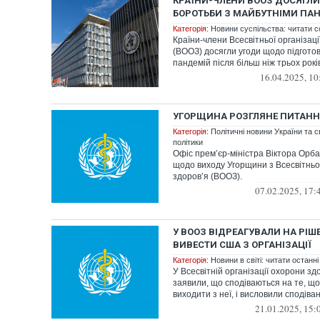
КРАЇНИ-ЧЛЕНИ ВООЗ ДОСЯГЛ
БОРОТЬБИ З МАЙБУТНІМИ ПА
Категорія:
Новини суспільства: читати с
Країни-члени Всесвітньої організац
(ВООЗ) досягли угоди щодо підготов
пандемій після більш ніж трьох років
16.04.2025, 10
УГОРЩИНА РОЗГЛЯНЕ ПИТАНН
Категорія:
Політичні новини України та с
політики
Офіс премʼєр-міністра Віктора Орб
щодо виходу Угорщини з Всесвітньої
здоровʼя (ВООЗ).
07.02.2025, 17:
У ВООЗ ВІДРЕАГУВАЛИ НА РІ
ВИВЕСТИ США З ОРГАНІЗАЦІЇ
Категорія:
Новини в світі: читати останні
У Всесвітній організації охорони зд
заявили, що сподіваються на те, 
виходити з неї, і висловили сподіван
21.01.2025, 15: