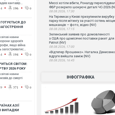
Мессі хотіли вбити, Роналду переслідувал
дків хантавір...
•
•
ФБР розкрило шокуючі деталі ЧС-2026 (N
14
196
0
08.08.2026, 17:30
На Теремках у Києві призупинили вирубку
парку після мітингу за участі сотень місц
 ГОТУЄТЬСЯ ДО
мешканців — фото, відео (NV)
 ЗАГОСТРЕННЯ
08.08.2026, 17:15
Зеленський заявив про домовленості
 світові новини
з США про щомісячні поставки ракет для
охорони здоров'я
Patriot (NV)
трофи, якщо війна
08.08.2026, 17:00
 загострюватис...
«Відтепер Ярошенко». Наталка Денисенк
•
•
44
194
0
вдруге вийшла заміж (NV)
08.08.2026, 16:45
РИТЬСЯ СВІТОМ:
ТВУ 2026 РОКУ
 світові новини
ІНФОГРАФІКА
извів до смерті
•
•
29
371
0
РАЇНАХ АЗІЇ
ШІ ВИПАДКИ