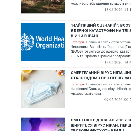
можливого збільшення кількості випа
13.05.2026, 14:
"НАЙГІРШИЙ СЦЕНАРІЙ": ВООЗ
ЯДЕРНОЇ КАТАСТРОФИ НА ТЛІ
ВІЙНИ В ІРАНІ
Категорія:
Новини в світі: читати останні
Чиновники Всесвітньої організації 
(ВООЗ) готуються до ядерної катас
США та Ізраїлю з Іраном продовжить
18.03.2026, 14:
СМЕРТЕЛЬНИЙ ВІРУС НІПА ШИ
СТАЛО ВІДОМО ПРО ПЕРШУ ЖЕР
Категорія:
Новини в світі: читати останні
На півночі Бангладеш вірус Nipah пр
місцевої жительки
09.02.2026, 00:
СМЕРТНІСТЬ ДОСЯГАЄ 75%: У К
ШИРИТЬСЯ ВІРУС NIPAH, ПЕР
ХВОРОБИ ФІКСУЮТЬ В ІНДІЇ