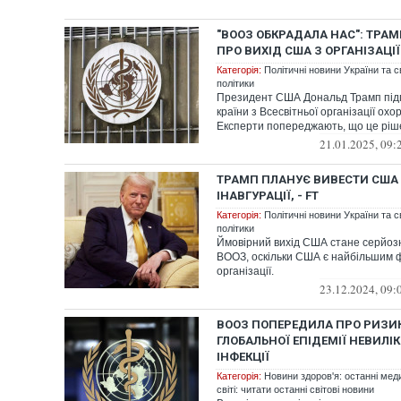
"ВООЗ ОБКРАДАЛА НАС": ТРА
ПРО ВИХІД США З ОРГАНІЗАЦІЇ
Категорія:
Політичні новини України та с
політики
Президент США Дональд Трамп підп
країни з Всесвітньої організації ох
Експерти попереджають, що це ріше
21.01.2025, 09:
ТРАМП ПЛАНУЄ ВИВЕСТИ США 
ІНАВГУРАЦІЇ, - FT
Категорія:
Політичні новини України та с
політики
Ймовірний вихід США стане серйоз
ВООЗ, оскільки США є найбільшим 
організації.
23.12.2024, 09:
ВООЗ ПОПЕРЕДИЛА ПРО РИЗИК
ГЛОБАЛЬНОЇ ЕПІДЕМІЇ НЕВИЛІ
ІНФЕКЦІЇ
Категорія:
Новини здоров'я: останні мед
світі: читати останні світові новини