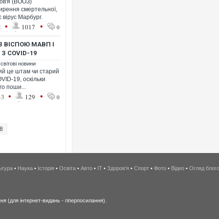
ов'я (ВООЗ)
ирення смертельної,
 вірус Марбург.
•
•
2
1017
0
З ВІСПОЮ МАВП І
З COVID-19
 світові новини
вий це штам чи старий
OVID-19, оскільки
го поши...
•
•
43
129
0
8
ьтура
•
Наука
•
Історія
•
Освіта
•
Авто
•
IT
•
Здоров'я
•
Спорт
•
Фото
•
Відео
•
Огляд блог
я (для інтернет-видань - гіперпосилання).