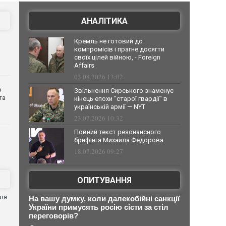
АНАЛІТИКА
Кремль не готовий до
компромісів і прагне досягти
своїх цілей війною, - Foreign
Affairs
03.08.2026 13:02
о
Звільнення Сирського знаменує
та
кінець епохи "старої гвардії" в
українській армії — NYT
23.07.2026 10:32
Повний текст резонансного
брифінга Михайла Федорова
18.07.2026 09:27
ОПИТУВАННЯ
для
На вашу думку, коли далекобійні санкції
України примусять росію сісти за стіл
переговорів?