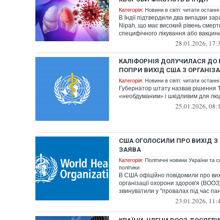
Категорія:
Новини в світі: читати останні
В Індії підтвердили два випадки за
Nipah, що має високий рівень смерт
специфічного лікування або вакцин
28.01.2026, 17:
КАЛІФОРНІЯ ДОЛУЧИЛАСЯ ДО 
ПОПРИ ВИХІД США З ОРГАНІЗА
Категорія:
Новини в світі: читати останні
Губернатор штату назвав рішення 
«необдуманим» і шкідливим для лю
25.01.2026, 08:
США ОГОЛОСИЛИ ПРО ВИХІД З 
ЗАЯВА
Категорія:
Політичні новини України та с
політики
В США офіційно повідомили про вихі
організації охорони здоров'я (ВООЗ
звинуватили у "провалах під час пан
23.01.2026, 11: