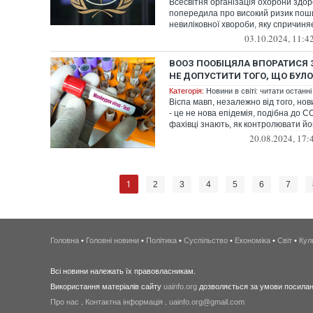
Всесвітня організація охорони здор
попередила про високий ризик пош
невиліковної хвороби, яку спричиняє
03.10.2024, 11:4
ВООЗ ПООБІЦЯЛА ВПОРАТИСЯ 
НЕ ДОПУСТИТИ ТОГО, ЩО БУЛО 
Категорія:
Новини в світі: читати останні
Віспа мавп, незалежно від того, но
- це не нова епідемія, подібна до C
фахівці знають, як контролювати йо
20.08.2024, 17:
1
2
3
4
5
6
7
Головна
•
Головні новини
•
Політика
•
Суспільство
•
Економіка
•
Світ
•
Кул
Всі новини належать їх правовласникам.
Використання матеріалів сайту
uainfo.org
дозволяється за умови посиланн
Про нас
.
Контактна інформація
.
uainfo.org@gmail.com