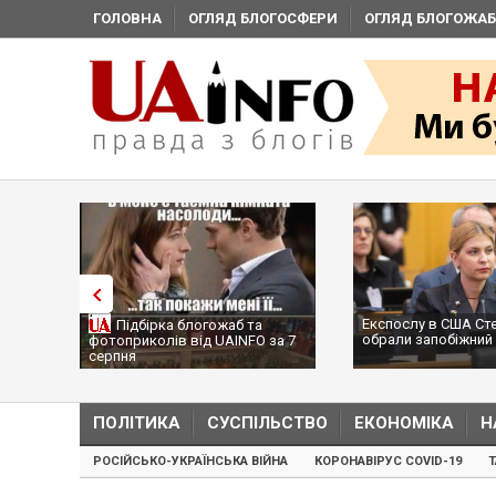
ГОЛОВНА
ОГЛЯД БЛОГОСФЕРИ
ОГЛЯД БЛОГОЖАБ
Експослу в США Ст
Підбірка блогожаб та
обрали запобіжний 
фотоприколів від UAINFO за 7
серпня
ПОЛІТИКА
СУСПІЛЬСТВО
ЕКОНОМІКА
Н
РОСІЙСЬКО-УКРАЇНСЬКА ВІЙНА
КОРОНАВІРУС COVID-19