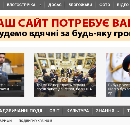
БЛОГОСТРІЧКА
ДОСЬЄ
БЛОГОЖАБИ
ФОТО
ВІДЕО
ефанішиній
Трамп не передасть Україні
Вибух у рес
захід
сотні ракет до Patriot, бо у США
ціллю був г
...
пр...
АДЗВИЧАЙНІ ПОДІЇ
СВІТ
КУЛЬТУРА
ЗНАННЯ
ТАРИФИ
ПОДВИГИ УКРАЇНЦІВ