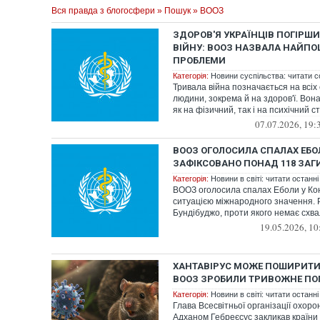
Вся правда з блогосфери
»
Пошук
» ВООЗ
ЗДОРОВ'Я УКРАЇНЦІВ ПОГІРШИ
ВІЙНУ: ВООЗ НАЗВАЛА НАЙПО
ПРОБЛЕМИ
Категорія:
Новини суспільства: читати с
Тривала війна позначається на всі
людини, зокрема й на здоров'ї. Вон
як на фізичний, так і на психічний стан
07.07.2026, 19:
ВООЗ ОГОЛОСИЛА СПАЛАХ ЕБОЛ
ЗАФІКСОВАНО ПОНАД 118 ЗАГ
Категорія:
Новини в світі: читати останні
ВООЗ оголосила спалах Еболи у Ко
ситуацією міжнародного значення. 
Бундібуджо, проти якого немає схвал
19.05.2026, 10
ХАНТАВІРУС МОЖЕ ПОШИРИТИС
ВООЗ ЗРОБИЛИ ТРИВОЖНЕ П
Категорія:
Новини в світі: читати останні
Глава Всесвітньої організації охор
Адханом Гебреєсус закликав країни