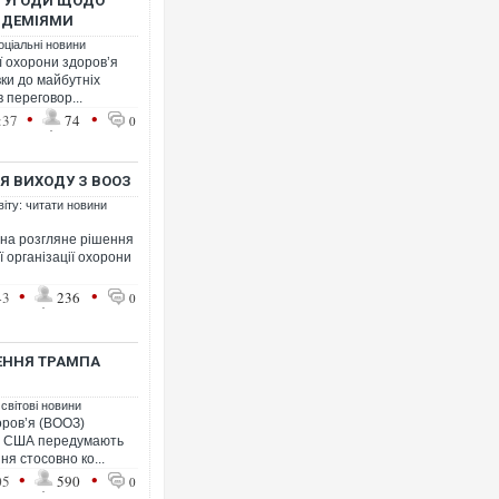
И УГОДИ ЩОДО
НДЕМІЯМИ
оціальні новини
ії охорони здоров’я
Ворог завдав комбінован
ки до майбутніх
двоє поранених. Ще дес
 переговор...
після атаки БПЛА по рин
•
•
:37
74
0
Я ВИХОДУ З ВООЗ
віту: читати новини
ана розгляне рішення
 організації охорони
•
•
43
236
0
ШЕННЯ ТРАМПА
Вже вивели на тести: Fer
позашляховика Purosang
 світові новини
оров’я (ВООЗ)
що США передумають
ня стосовно ко...
•
•
05
590
0