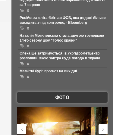
Підбірка блогожаб та фотоприколів від UAINFO
за 7 серпня
0
Російська еліта боїться ФСБ, яка дедалі більше
виходить з-під контролю, - Bloomberg
0
Наталія Могилевська стала другою тренеркою
14-го сезону шоу "Голос країни"
0
Спека ще затримується: в Укргідрометцентрі
розповіли, якою завтра буде погода в Україні
0
Магнітні бурі: прогноз на вихідні
0
ФОТО