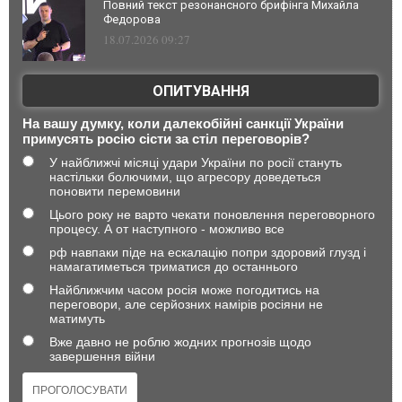
Повний текст резонансного брифінга Михайла
Федорова
18.07.2026 09:27
ОПИТУВАННЯ
На вашу думку, коли далекобійні санкції України
примусять росію сісти за стіл переговорів?
У найближчі місяці удари України по росії стануть
настільки болючими, що агресору доведеться
поновити перемовини
Цього року не варто чекати поновлення переговорного
процесу. А от наступного - можливо все
рф навпаки піде на ескалацію попри здоровий глузд і
намагатиметься триматися до останнього
Найближчим часом росія може погодитись на
переговори, але серйозних намірів росіяни не
матимуть
Вже давно не роблю жодних прогнозів щодо
завершення війни