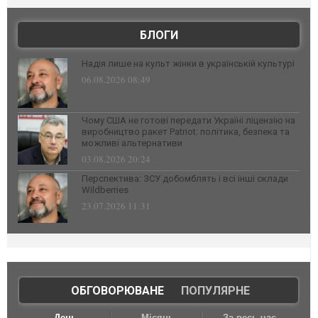
БЛОГИ
Надія лише на культ жінки в українській культурі
06.08.2026 08:49
Чому США не готові передати Україні ліцензію на
виробництво ракет Patriot: політика, безпека та
можливі альтернативи
03.08.2026 20:24
Перспектива: ЗСУ добомблять і всі інші склади
Wildberries
23.07.2026 11:31
ОБГОВОРЮВАНЕ
|
ПОПУЛЯРНЕ
День
Місяць
За весь час