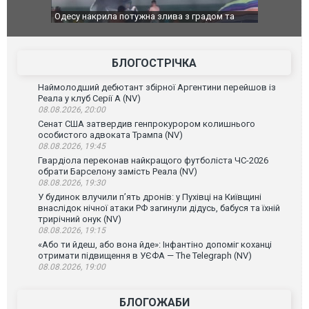
Одесу накрила потужна злива з градом та
Вже вивели н
ураганним вітром
позашляхови
БЛОГОСТРІЧКА
Наймолодший дебютант збірної Аргентини перейшов із
Реала у клуб Серії А (NV)
08.08.2026, 20:00
Сенат США затвердив генпрокурором колишнього
особистого адвоката Трампа (NV)
08.08.2026, 19:45
Гвардіола переконав найкращого футболіста ЧС-2026
обрати Барселону замість Реала (NV)
08.08.2026, 19:30
У будинок влучили п’ять дронів: у Пухівці на Київщині
внаслідок нічної атаки РФ загинули дідусь, бабуся та їхній
трирічний онук (NV)
08.08.2026, 19:15
«Або ти йдеш, або вона йде»: Інфантіно допоміг коханці
отримати підвищення в УЄФА — The Telegraph (NV)
08.08.2026, 19:00
БЛОГОЖАБИ