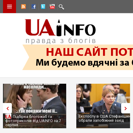
Експослу в США Стефанішині
Підбірка блогожаб та
обрали запобіжний захід
фотоприколів від UAINFO за 7
серпня