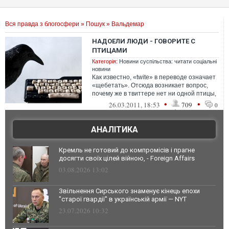
Вся правда з блогосфери
»
Пошук
» Вальдемар
НАДОЕЛИ ЛЮДИ - ГОВОРИТЕ С
ПТИЦАМИ
Категорія:
Новини суспільства: читати соціальні
новини
Как известно, «twite» в переводе означает
«щебетать». Отсюда возникает вопрос,
почему же в твиттере нет ни одной птицы,
которо...
•
•
26.03.2011, 18:53
709
0
АНАЛІТИКА
Кремль не готовий до компромісів і прагне
досягти своїх цілей війною, - Foreign Affairs
03.08.2026 13:02
Звільнення Сирського знаменує кінець епохи
"старої гвардії" в українській армії — NYT
23.07.2026 10:32