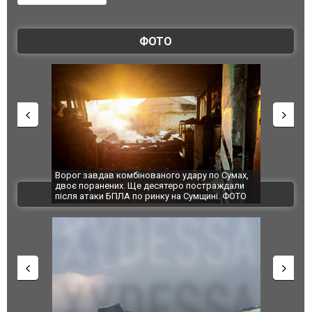
ФОТО
Ворог завдав комбінованого удару по Сумах,
За 2000 кіло
двоє поранених. Ще десятеро постраждали
Єкатеринбурз
ВІДЕО
після атаки БПЛА по ринку на Сумщині. ФОТО
склад Wildbe