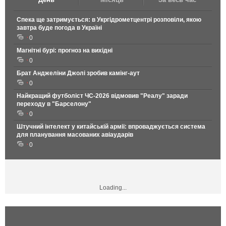
Спека ще затримується: в Укргідрометцентрі розповіли, якою
завтра буде погода в Україні
0
Магнітні бурі: прогноз на вихідні
0
Брат Анджеліни Джолі зробив камінг-аут
0
Найкращий футболіст ЧС-2026 відмовив "Реалу" заради
переходу в "Барселону"
0
Штучний інтелект у китайській армії: впроваджується система
для планування масованих авіаударів
0
Loading...