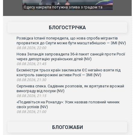
Одесу накрила потужна злива з градом та
Вже вивели 
ураганним вітром
позашляхов
БЛОГОСТРІЧКА
Розвідка Іспанії попередила, що нова спроба мігрантів
прорватися до Сеути може бути масштабнішою — ЗМІ (NV)
08.08.2026, 22:00
Нова Зеландія запровадила 36-й пакет санкцій проти Росії
через депортацію українських дітей (NV)
08.08.2026, 21:45
Ексміністри трьох країн закликали ЄС негайно взяти під
контроль заморожені активи Росії — ЗМІ (NV)
08.08.2026, 21:30
Серпнева спека. Садівник розповів, як врятувати врожай
винограду від посухи (NV)
08.08.2026, 21:15
«Подивіться на Роналду»: Усик назвав головний чинник
своїх успіхів (NV)
08.08.2026, 21:00
БЛОГОЖАБИ