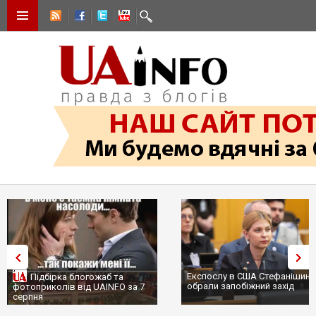
Експослу в США Стефанішині
Підбірка блогожаб та
обрали запобіжний захід
фотоприколів від UAINFO за 7
серпня