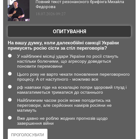
Повний текст резонансного брифінга Михайла
Федорова
18.07.2026 09:27
ОПИТУВАННЯ
На вашу думку, коли далекобійні санкції України
примусять росію сісти за стіл переговорів?
У найближчі місяці удари України по росії стануть
настільки болючими, що агресору доведеться
поновити перемовини
Цього року не варто чекати поновлення переговорного
процесу. А от наступного - можливо все
рф навпаки піде на ескалацію попри здоровий глузд і
намагатиметься триматися до останнього
Найближчим часом росія може погодитись на
переговори, але серйозних намірів росіяни не
матимуть
Вже давно не роблю жодних прогнозів щодо
завершення війни