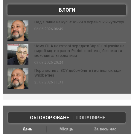
БЛОГИ
Надія лише на культ жінки в українській культурі
06.08.2026 08:49
Чому США не готові передати Україні ліцензію на
виробництво ракет Patriot: політика, безпека та
можливі альтернативи
03.08.2026 20:24
Перспектива: ЗСУ добомблять і всі інші склади
Wildberries
23.07.2026 11:31
ОБГОВОРЮВАНЕ
|
ПОПУЛЯРНЕ
День
Місяць
За весь час