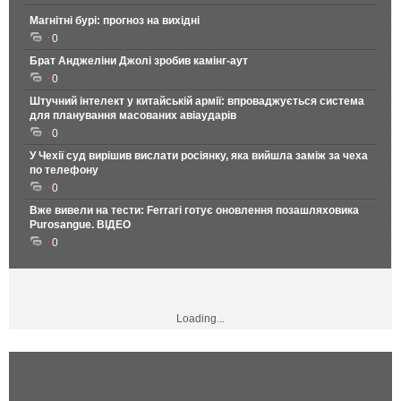
Магнітні бурі: прогноз на вихідні
0
Брат Анджеліни Джолі зробив камінг-аут
0
Штучний інтелект у китайській армії: впроваджується система
для планування масованих авіаударів
0
У Чехії суд вирішив вислати росіянку, яка вийшла заміж за чеха
по телефону
0
Вже вивели на тести: Ferrari готує оновлення позашляховика
Purosangue. ВІДЕО
0
Loading...