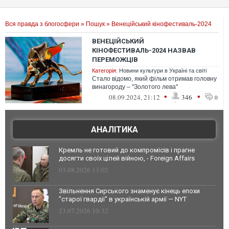
Вся правда з блогосфери
»
Пошук
» Венеційський кінофестиваль-2024
ВЕНЕЦІЙСЬКИЙ
КІНОФЕСТИВАЛЬ-2024 НАЗВАВ
ПЕРЕМОЖЦІВ
Категорія:
Новини культури в Україні та світі
Стало відомо, який фільм отримав головну
винагороду – "Золотого лева"
•
•
08.09.2024, 21:12
346
0
АНАЛІТИКА
Кремль не готовий до компромісів і прагне
досягти своїх цілей війною, - Foreign Affairs
03.08.2026 13:02
Звільнення Сирського знаменує кінець епохи
"старої гвардії" в українській армії — NYT
23.07.2026 10:32