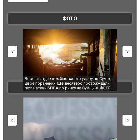
ФОТО
Ворог завдав комбінованого удару по Сумах,
За 2000 кіло
двоє поранених. Ще десятеро постраждали
Єкатеринбур
ВІДЕО
після атаки БПЛА по ринку на Сумщині. ФОТО
склад Wildbe