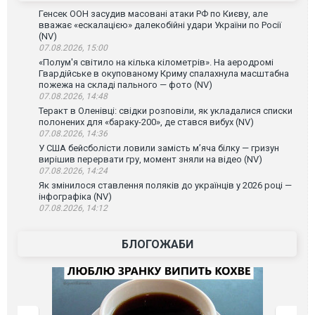
Генсек ООН засудив масовані атаки РФ по Києву, але
вважає «ескалацією» далекобійні удари України по Росії
(NV)
07.08.2026, 15:00
«Полум'я світило на кілька кілометрів». На аеродромі
Гвардійське в окупованому Криму спалахнула масштабна
пожежа на складі пального — фото (NV)
07.08.2026, 14:48
Теракт в Оленівці: свідки розповіли, як укладалися списки
полонених для «бараку-200», де стався вибух (NV)
07.08.2026, 14:36
У США бейсболісти ловили замість м’яча білку — гризун
вирішив перервати гру, момент зняли на відео (NV)
07.08.2026, 14:24
Як змінилося ставлення поляків до українців у 2026 році —
інфографіка (NV)
07.08.2026, 14:12
БЛОГОЖАБИ