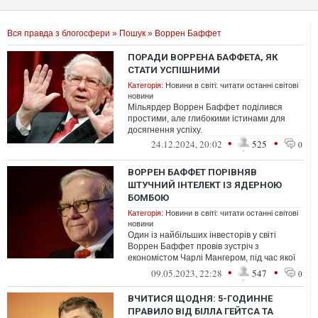
Вся правда з блогосфери
»
Пошук
» Воррен Баффет
ПОРАДИ ВОРРЕНА БАФФЕТА, ЯК
СТАТИ УСПІШНИМИ
Категорія:
Новини в світі: читати останні світові
новини
Мільярдер Воррен Баффет поділився
простими, але глибокими істинами для
досягнення успіху.
•
•
24.12.2024, 20:02
525
0
ВОРРЕН БАФФЕТ ПОРІВНЯВ
ШТУЧНИЙ ІНТЕЛЕКТ ІЗ ЯДЕРНОЮ
БОМБОЮ
Категорія:
Новини в світі: читати останні світові
новини
Один із найбільших інвесторів у світі
Воррен Баффет провів зустріч з
економістом Чарлі Мангером, під час якої
розкритикував ідею ШІ
•
•
09.05.2023, 22:28
547
0
ВЧИТИСЯ ЩОДНЯ: 5-ГОДИННЕ
ПРАВИЛО ВІД БІЛЛА ГЕЙТСА ТА