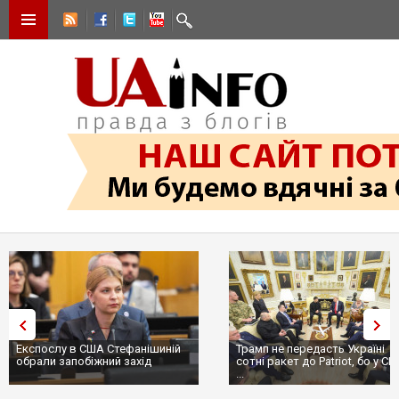
Експослу в США Стефанішиній
Трамп не передасть Україні
обрали запобіжний захід
сотні ракет до Patriot, бо у С
...