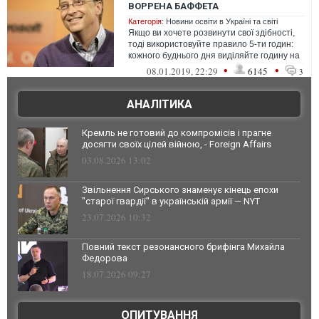
ВОРРЕНА БАФФЕТА
Категорія:
Новини освіти в Україні та світі
Якщо ви хочете розвинути свої здібності,
тоді використовуйте правило 5-ти годин:
кожного буднього дня виділяйте годину на
саморозвиток. Таким чином ви...
•
•
08.01.2019, 22:29
6145
3
АНАЛІТИКА
Кремль не готовий до компромісів і прагне
досягти своїх цілей війною, - Foreign Affairs
03.08.2026 13:02
Звільнення Сирського знаменує кінець епохи
"старої гвардії" в українській армії — NYT
23.07.2026 10:32
Повний текст резонансного брифінга Михайла
Федорова
18.07.2026 09:27
ОПИТУВАННЯ