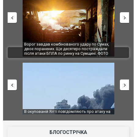
Ворог завдав комбінованого удару по Сумах,
За 2000 кілометрів
двоє поранених. Ще десятеро постраждали
Єкатеринбурзі післ
ВІДЕО
після атаки БПЛА по ринку на Сумщині. ФОТО
склад Wildberries.
В окупованій Ялті повідомляють про атаку на
За 2000 кілометрі
порт: над містом навис стовп чорного диму.
Єкатеринбурзі піс
ВІДЕО
склад Wildberries
БЛОГОСТРІЧКА