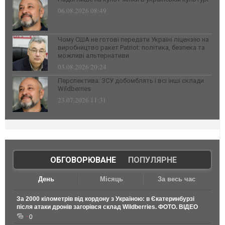
06.08.2026 08:49
Чому США не готові передати Україні ліцензію на
виробництво ракет Patriot: політика, безпека та
можливі альтернативи
03.08.2026 20:24
Перспектива: ЗСУ добомблять і всі інші склади
Wildberries
23.07.2026 11:31
ОБГОВОРЮВАНЕ
|
ПОПУЛЯРНЕ
День
Місяць
За весь час
За 2000 кілометрів від кордону з Україною: в Єкатеринбурзі
після атаки дронів загорівся склад Wildberries. ФОТО. ВІДЕО
0