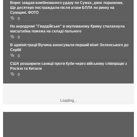
Ворог завдав комбінованого удару по Сумах, двоє поранених.
Ще десятеро постраждали після атаки БПЛА по ринку на
Сумщині. ФОТО
0
На аеродромі "Гвардійське" в окупованому Криму спалахнула
масштабна пожежа на складі пального
0
В адміністрації Вучича анонсували перший візит Зеленського до
Сербії
0
США розширили санкції проти Куби через військову співпрацю з
Росією та Китаєм
0
Loading...