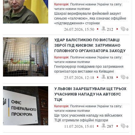
Категорія:
Політичні новини України та світу:
читати новини політики
Шахраї верифікували фейковий акаунт
синьою «галочкою», яка означає офіційне
«підтвердження» сторінки
•
•
26.07.2026, 15:50
212
0
УДАР БАЛІСТИКОЮ ПО ВИСТАВЦІ
ЗБРОЇ ПІД КИЄВОМ: ЗАТРИМАНО
ГОЛОВНОГО ОРГАНІЗАТОРА ЗАХОДУ
Категорія:
Політичні новини України та світу:
читати новини політики
Генпрокурор повідомив про затримання
організатора виставки на Київщині
•
•
25.07.2026, 12:18
838
0
У ЛЬВОВІ ЗААРЕШТУВАЛИ ЩЕ ТРЬОХ
УЧАСНИКІВ НАПАДУ НА АВТОБУС
ТЦК
Категорія:
Політичні новини України та світу:
читати новини політики
Ще троє учасників нападу на військових
ТЦК отримали офіційні підозри
•
•
11.07.2026, 15:01
287
0