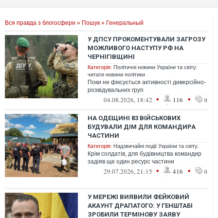
Вся правда з блогосфери
»
Пошук
» Генеральный
У ДПСУ ПРОКОМЕНТУВАЛИ ЗАГРОЗУ
МОЖЛИВОГО НАСТУПУ РФ НА
ЧЕРНІГІВЩИНІ
Категорія:
Політичні новини України та світу:
читати новини політики
Поки не фіксується активності диверсійно-
розвідувальних груп
•
•
04.08.2026, 18:42
116
0
НА ОДЕЩИНІ 83 ВІЙСЬКОВИХ
БУДУВАЛИ ДІМ ДЛЯ КОМАНДИРА
ЧАСТИНИ
Категорія:
Надзвичайні події України та світу.
Крім солдатів, для будівництва командир
задіяв ще один ресурс частини
•
•
29.07.2026, 21:15
416
0
У МЕРЕЖІ ВИЯВИЛИ ФЕЙКОВИЙ
АКАУНТ ДРАПАТОГО: У ГЕНШТАБІ
ЗРОБИЛИ ТЕРМІНОВУ ЗАЯВУ