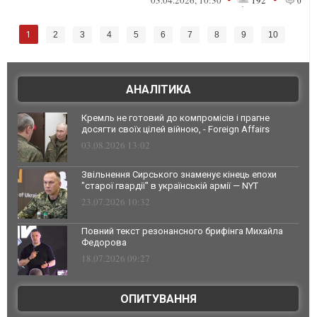
03.04.2026, 10:30
192
0
1
2
3
4
5
6
7
8
9
10
АНАЛІТИКА
Кремль не готовий до компромісів і прагне
досягти своїх цілей війною, - Foreign Affairs
03.08.2026 13:02
Звільнення Сирського знаменує кінець епохи
"старої гвардії" в українській армії — NYT
23.07.2026 10:32
Повний текст резонансного брифінга Михайла
Федорова
18.07.2026 09:27
ОПИТУВАННЯ