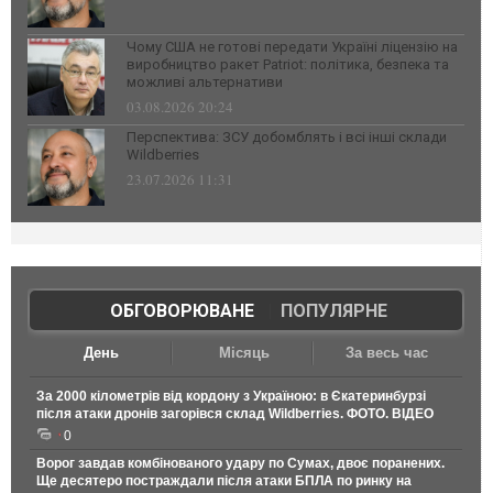
Чому США не готові передати Україні ліцензію на
виробництво ракет Patriot: політика, безпека та
можливі альтернативи
03.08.2026 20:24
Перспектива: ЗСУ добомблять і всі інші склади
Wildberries
23.07.2026 11:31
ОБГОВОРЮВАНЕ
|
ПОПУЛЯРНЕ
День
Місяць
За весь час
За 2000 кілометрів від кордону з Україною: в Єкатеринбурзі
після атаки дронів загорівся склад Wildberries. ФОТО. ВІДЕО
0
Ворог завдав комбінованого удару по Сумах, двоє поранених.
Ще десятеро постраждали після атаки БПЛА по ринку на