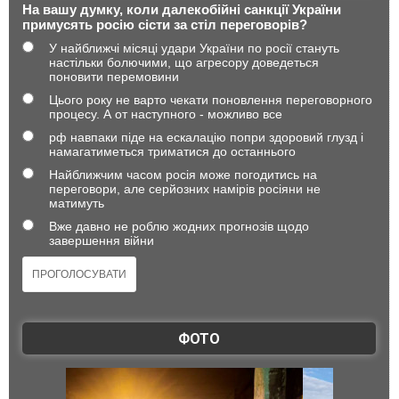
На вашу думку, коли далекобійні санкції України
примусять росію сісти за стіл переговорів?
У найближчі місяці удари України по росії стануть
настільки болючими, що агресору доведеться
поновити перемовини
Цього року не варто чекати поновлення переговорного
процесу. А от наступного - можливо все
рф навпаки піде на ескалацію попри здоровий глузд і
намагатиметься триматися до останнього
Найближчим часом росія може погодитись на
переговори, але серйозних намірів росіяни не
матимуть
Вже давно не роблю жодних прогнозів щодо
завершення війни
ФОТО