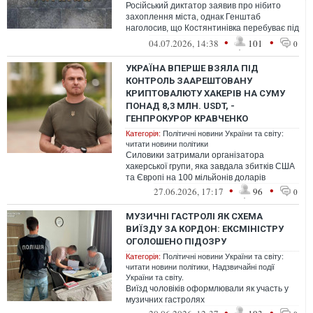
Російський диктатор заявив про нібито
захоплення міста, однак Генштаб
наголосив, що Костянтинівка перебуває під
контролем України
•
•
04.07.2026, 14:38
101
0
УКРАЇНА ВПЕРШЕ ВЗЯЛА ПІД
КОНТРОЛЬ ЗААРЕШТОВАНУ
КРИПТОВАЛЮТУ ХАКЕРІВ НА СУМУ
ПОНАД 8,3 МЛН. USDT, -
ГЕНПРОКУРОР КРАВЧЕНКО
Категорія:
Політичні новини України та світу:
читати новини політики
Силовики затримали організатора
хакерської групи, яка завдала збитків США
та Європі на 100 мільйонів доларів
•
•
27.06.2026, 17:17
96
0
МУЗИЧНІ ГАСТРОЛІ ЯК СХЕМА
ВИЇЗДУ ЗА КОРДОН: ЕКСМІНІСТРУ
ОГОЛОШЕНО ПІДОЗРУ
Категорія:
Політичні новини України та світу:
читати новини політики
,
Надзвичайні події
України та світу.
Виїзд чоловіків оформлювали як участь у
музичних гастролях
•
•