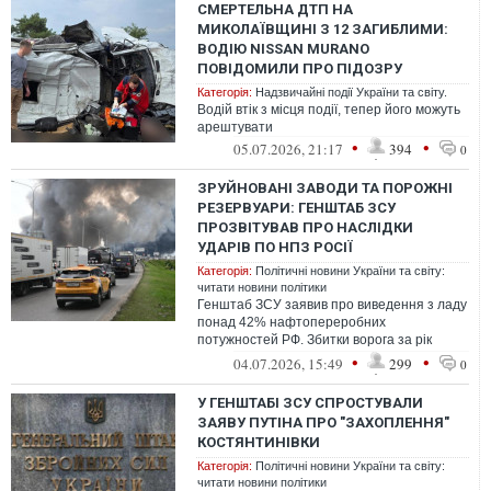
СМЕРТЕЛЬНА ДТП НА
МИКОЛАЇВЩИНІ З 12 ЗАГИБЛИМИ:
ВОДІЮ NISSAN MURANO
ПОВІДОМИЛИ ПРО ПІДОЗРУ
Категорія:
Надзвичайні події України та світу.
Водій втік з місця події, тепер його можуть
арештувати
•
•
05.07.2026, 21:17
394
0
ЗРУЙНОВАНІ ЗАВОДИ ТА ПОРОЖНІ
РЕЗЕРВУАРИ: ГЕНШТАБ ЗСУ
ПРОЗВІТУВАВ ПРО НАСЛІДКИ
УДАРІВ ПО НПЗ РОСІЇ
Категорія:
Політичні новини України та світу:
читати новини політики
Генштаб ЗСУ заявив про виведення з ладу
понад 42% нафтопереробних
потужностей РФ. Збитки ворога за рік
сягнули 13,5 млрд доларів
•
•
04.07.2026, 15:49
299
0
У ГЕНШТАБІ ЗСУ СПРОСТУВАЛИ
ЗАЯВУ ПУТІНА ПРО "ЗАХОПЛЕННЯ"
КОСТЯНТИНІВКИ
Категорія:
Політичні новини України та світу:
читати новини політики