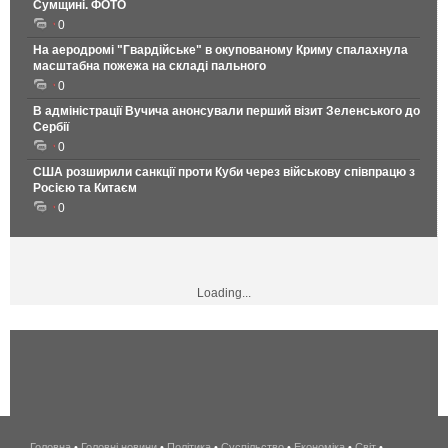
Сумщині. ФОТО
0
На аеродромі "Гвардійське" в окупованому Криму спалахнула
масштабна пожежа на складі пального
0
В адміністрації Вучича анонсували перший візит Зеленського до
Сербії
0
США розширили санкції проти Куби через військову співпрацю з
Росією та Китаєм
0
Loading...
Головна
•
Головні новини
•
Політика
•
Суспільство
•
Економіка
беспроводной
•
Світ
•