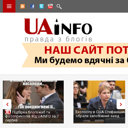
Експослу в США Стефанішині
Підбірка блогожаб та
обрали запобіжний захід
фотоприколів від UAINFO за 7
серпня