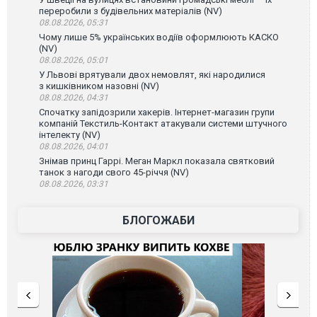
переробили з будівельних матеріалів (NV)
08.08.2026, 05:31
Чому лише 5% українських водіїв оформлюють КАСКО
(NV)
08.08.2026, 05:01
У Львові врятували двох немовлят, які народилися
з кишківником назовні (NV)
08.08.2026, 04:31
Спочатку запідозрили хакерів. Інтернет-магазин групи
компаній Текстиль-Контакт атакували системи штучного
інтелекту (NV)
08.08.2026, 04:01
Знімав принц Гаррі. Меган Маркл показала святковий
танок з нагоди свого 45-річчя (NV)
08.08.2026, 03:31
БЛОГОЖАБИ