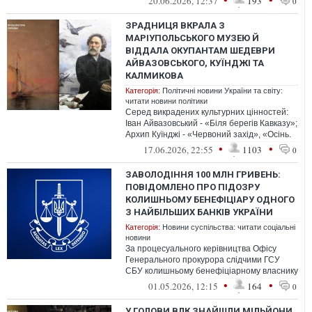
20.06.2026, 12:37
193
0
ЗРАДНИЦЯ ВКРАЛА З
МАРІУПОЛЬСЬКОГО МУЗЕЮ Й
ВІДДАЛА ОКУПАНТАМ ШЕДЕВРИ
АЙВАЗОВСЬКОГО, КУЇНДЖІ ТА
КАЛМИКОВА
Категорія:
Політичні новини України та світу:
читати новини політики
Серед викрадених культурних цінностей:
Іван Айвазовський - «Біля берегів Кавказу»;
Архип Куїнджі - «Червоний захід», «Осінь.
Крим», «Ельбрус»; Григорі...
•
•
17.06.2026, 22:55
1103
0
ЗАВОЛОДІННЯ 100 МЛН ГРИВЕНЬ:
ПОВІДОМЛЕНО ПРО ПІДОЗРУ
КОЛИШНЬОМУ БЕНЕФІЦІАРУ ОДНОГО
З НАЙБІЛЬШИХ БАНКІВ УКРАЇНИ
Категорія:
Новини суспільства: читати соціальні
новини
За процесуального керівництва Офісу
Генерального прокурора слідчими ГСУ
СБУ колишньому бенефіціарному власнику
одного із найбільших банків України пов...
•
•
01.05.2026, 12:15
164
0
У ГОЛОВИ ВЛК ЗНАЙШЛИ МІЛЬЙОНИ