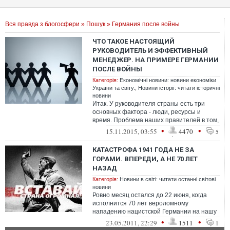
Вся правда з блогосфери
»
Пошук
» Германия после войны
ЧТО ТАКОЕ НАСТОЯЩИЙ
РУКОВОДИТЕЛЬ И ЭФФЕКТИВНЫЙ
МЕНЕДЖЕР. НА ПРИМЕРЕ ГЕРМАНИИ
ПОСЛЕ ВОЙНЫ
Категорія:
Економічні новини: новини економіки
України та світу.
,
Новини історії: читати історичні
новини
Итак. У руководителя страны есть три
основных фактора - люди, ресурсы и
время. Проблема наших правителей в том,
что они не понимают: в этой триаде сам...
•
•
15.11.2015, 03:55
4470
5
КАТАСТРОФА 1941 ГОДА НЕ ЗА
ГОРАМИ. ВПЕРЕДИ, А НЕ 70 ЛЕТ
НАЗАД
Категорія:
Новини в світі: читати останні світові
новини
Ровно месяц остался до 22 июня, когда
исполнится 70 лет вероломному
нападению нацистской Германии на нашу
страну. Медиа-война по этому поводу уже
•
•
23.05.2011, 22:29
1511
1
в по...