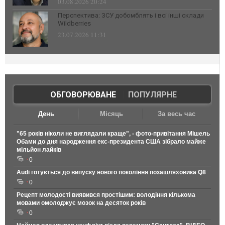
03.08.2026 20:24
Перспектива: ЗСУ добомблять і всі інші склади
Wildberries
23.07.2026 11:31
ОБГОВОРЮВАНЕ
|
ПОПУЛЯРНЕ
День
Місяць
За весь час
"65 років ніколи не виглядали краще", - фото-привітання Мішель
Обами до дня народження екс-президента США зібрало майже
мільйон лайків
0
Audi готується до випуску нового покоління позашляховика Q8
0
Рецепт молодості виявився простішим: володіння кількома
мовами омолоджує мозок на десяток років
0