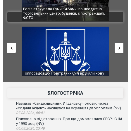
Росія атакувала Суми КАБами: пошкоджено
Українські 
торговельний центр, будинки, є постраждалі.
під час лікв
ВІДЕО
ФОТО
Франції
Топпосадовцю Повітряних Сил вручили нову
Сили оборо
підозру
губернатор
атаку. ВІДЕ
БЛОГОСТРІЧКА
Називав «бандерівцями». У Гданську чоловік через
«східний акцент» накинувся на українця і двох поляків (NV)
07.08.2026, 00:01
Приховано від сторонніх. Про що домовлялися СРСР і США
у 1990 році (NV)
06.08.2026, 23:48