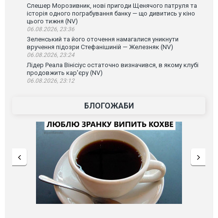
Слешер Морозивник, нові пригоди Щенячого патруля та
історія одного пограбування банку — що дивитись у кіно
цього тижня (NV)
06.08.2026, 23:36
Зеленський та його оточення намагалися уникнути
вручення підозри Стефанішиній — Железняк (NV)
06.08.2026, 23:24
Лідер Реала Вінісіус остаточно визначився, в якому клубі
продовжить кар'єру (NV)
06.08.2026, 23:12
БЛОГОЖАБИ