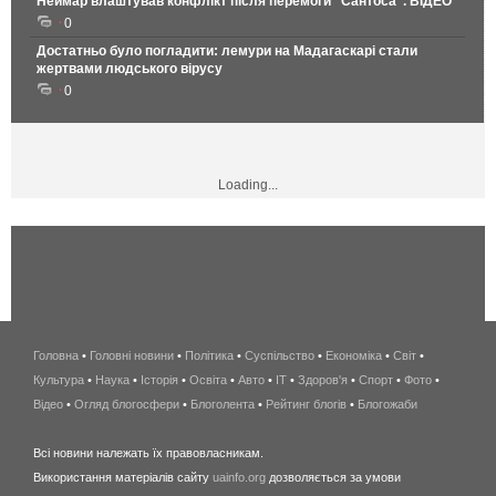
Неймар влаштував конфлікт після перемоги "Сантоса". ВІДЕО
0
Достатньо було погладити: лемури на Мадагаскарі стали
жертвами людського вірусу
0
Loading...
Головна
•
Головні новини
•
Політика
•
Суспільство
•
Економіка
беспроводной
•
Світ
•
Культура
•
Наука
•
Історія
•
Освіта
•
Авто
•
IT
•
Здоров'я
интернет
•
Спорт
•
Фото
•
Відео
•
Огляд блогосфери
•
Блоголента
•
Рейтинг блогів
киев
•
Блогожаби
и
Всі новини належать їх правовласникам.
область
Використання матеріалів сайту
uainfo.org
дозволяється за умови
wimax