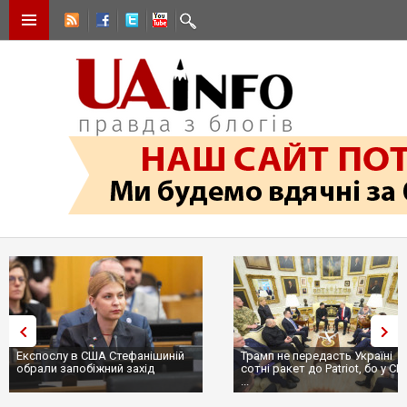
Експослу в США Стефанішиній
Трамп не передасть Україні
обрали запобіжний захід
сотні ракет до Patriot, бо у С
...