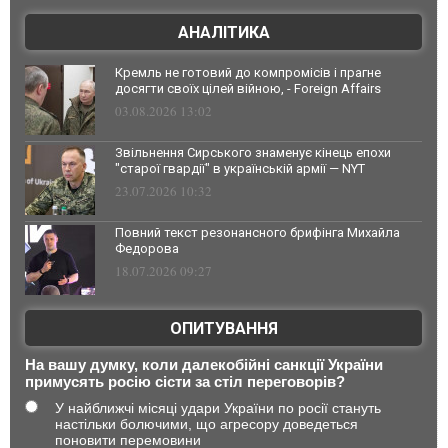
АНАЛІТИКА
Кремль не готовий до компромісів і прагне
досягти своїх цілей війною, - Foreign Affairs
03.08.2026 13:02
Звільнення Сирського знаменує кінець епохи
"старої гвардії" в українській армії — NYT
23.07.2026 10:32
Повний текст резонансного брифінга Михайла
Федорова
18.07.2026 09:27
ОПИТУВАННЯ
На вашу думку, коли далекобійні санкції України
примусять росію сісти за стіл переговорів?
У найближчі місяці удари України по росії стануть
настільки болючими, що агресору доведеться
поновити перемовини