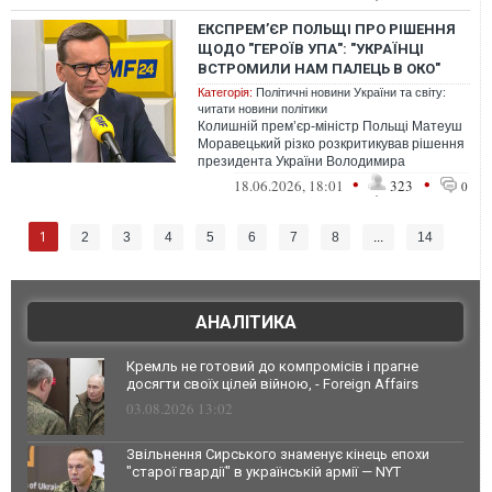
ЕКСПРЕМ’ЄР ПОЛЬЩІ ПРО РІШЕННЯ
ЩОДО "ГЕРОЇВ УПА": "УКРАЇНЦІ
ВСТРОМИЛИ НАМ ПАЛЕЦЬ В ОКО"
Категорія:
Політичні новини України та світу:
читати новини політики
Колишній прем’єр-міністр Польщі Матеуш
Моравецький різко розкритикував рішення
президента України Володимира
Зеленського присвоїти Окремому центру
•
•
18.06.2026, 18:01
323
0
спе...
1
2
3
4
5
6
7
8
...
14
АНАЛІТИКА
Кремль не готовий до компромісів і прагне
досягти своїх цілей війною, - Foreign Affairs
03.08.2026 13:02
Звільнення Сирського знаменує кінець епохи
"старої гвардії" в українській армії — NYT