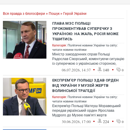
Вся правда з блогосфери
»
Пошук
» Герой України
ГЛАВА МЗС ПОЛЬЩІ
ПРОКОМЕНТУВАВ СУПЕРЕЧКУ З
УКРАЇНОЮ: НА ЖАЛЬ, РОСІЯ МОЖЕ
ТІШИТИСЬ
Категорія:
Політичні новини України та світу:
читати новини політики
Міністр закордонних справ Польщі
Радослав Сікорський, коментуючи ситуацію
із суперечкою з українською стороною,
заявив, що через різні заяви та дії Ро...
•
•
06.07.2026, 14:37
140
0
ЕКСПРЕМ'ЄР ПОЛЬЩІ ЗДАВ ОРДЕН
ВІД УКРАЇНИ У МУЗЕЙ ЖЕРТВ
ВОЛИНСЬКОЇ ТРАГЕДІЇ
Категорія:
Політичні новини України та світу:
читати новини політики
Експрем'єр Польщі Матеуш Моравецький
передав український орден Ярослава
Мудрого до Музею пам’яті жертв
Волинської трагедії в Холмі.
•
•
30.06.2026, 17:00
224
0