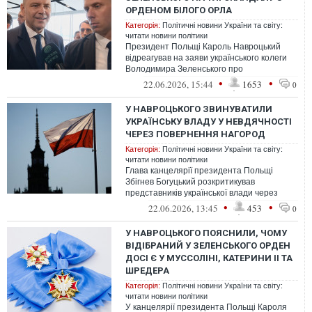
ОРДЕНОМ БІЛОГО ОРЛА
Категорія:
Політичні новини України та світу:
читати новини політики
Президент Польщі Кароль Навроцький
відреагував на заяви українського колеги
Володимира Зеленського про
розпалювання неприязні до українців на
•
•
22.06.2026, 15:44
1653
0
тлі внут...
У НАВРОЦЬКОГО ЗВИНУВАТИЛИ
УКРАЇНСЬКУ ВЛАДУ У НЕВДЯЧНОСТІ
ЧЕРЕЗ ПОВЕРНЕННЯ НАГОРОД
Категорія:
Політичні новини України та світу:
читати новини політики
Глава канцелярії президента Польщі
Збігнев Богуцький розкритикував
представників української влади через
повернення польських державних нагород.
•
•
22.06.2026, 13:45
453
0
У НАВРОЦЬКОГО ПОЯСНИЛИ, ЧОМУ
ВІДІБРАНИЙ У ЗЕЛЕНСЬКОГО ОРДЕН
ДОСІ Є У МУССОЛІНІ, КАТЕРИНИ II ТА
ШРЕДЕРА
Категорія:
Політичні новини України та світу:
читати новини політики
У канцелярії президента Польщі Кароля