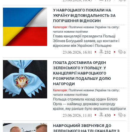
У НАВРОЦЬКОГО ПОКЛАЛИ НА
УКРАЇНУ ВІДПОВІДАЛЬНІСТЬ ЗА
ПОГІРШЕННЯ ВІДНОСИН
Категорія:
Політичні новини України та світу:
читати новини політики
Глава канцелярії президента Польщі
Збігнев Богуцький заявив, що контакти і
відносини між Україною і Польщею
перебувають у поганому стані, і це не
•
•
23.06.2026, 16:01
232
0
чере...
ПОШТА ДОСТАВИЛА ОРДЕН
ЗЕЛЕНСЬКОГО У ПОЛЬЩУ: У
КАНЦЕЛЯРІЇ НАВРОЦЬКОГО
РОЗКРИЛИ ПОДАЛЬШУ ДОЛЮ
НАГОРОДИ
Категорія:
Політичні новини України та світу:
читати новини політики
Польща отримала назад орден Білого
Орла — найвищу державну нагороду
країни, яку раніше було вирішено відібрати
у президента України Володимира
•
•
23.06.2026, 11:01
430
0
Зеленсь...
НАВРОЦЬКИЙ ЗВЕРНУВСЯ ДО
ЗЕЛЕНСЬКОГО НА ТЛІ СКАНДАЛУ З