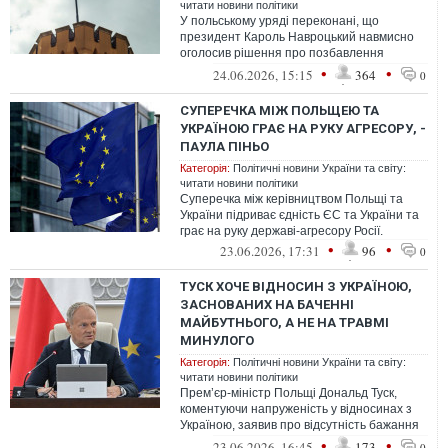
читати новини політики
У польському уряді переконані, що
президент Кароль Навроцький навмисно
оголосив рішення про позбавлення
Володимира Зеленського ордена Білого
•
•
24.06.2026, 15:15
364
0
Орла саме...
СУПЕРЕЧКА МІЖ ПОЛЬЩЕЮ ТА
УКРАЇНОЮ ГРАЄ НА РУКУ АГРЕСОРУ, -
ПАУЛА ПІНЬО
Категорія:
Політичні новини України та світу:
читати новини політики
Суперечка між керівництвом Польщі та
України підриває єдність ЄС та України та
грає на руку державі-агресору Росії.
•
•
23.06.2026, 17:31
96
0
ТУСК ХОЧЕ ВІДНОСИН З УКРАЇНОЮ,
ЗАСНОВАНИХ НА БАЧЕННІ
МАЙБУТНЬОГО, А НЕ НА ТРАВМІ
МИНУЛОГО
Категорія:
Політичні новини України та світу:
читати новини політики
Прем’єр-міністр Польщі Дональд Туск,
коментуючи напруженість у відносинах з
Україною, заявив про відсутність бажання
докладати зусиль до розпалювання ...
•
•
23.06.2026, 16:45
173
0