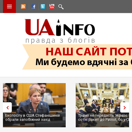
Експослу в США Стефанішиній
Трамп не передасть Україні
обрали запобіжний захід
сотні ракет до Patriot, бо у С
...