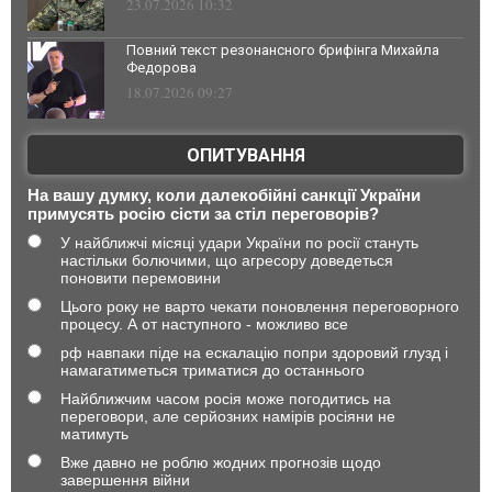
23.07.2026 10:32
Повний текст резонансного брифінга Михайла
Федорова
18.07.2026 09:27
ОПИТУВАННЯ
На вашу думку, коли далекобійні санкції України
примусять росію сісти за стіл переговорів?
У найближчі місяці удари України по росії стануть
настільки болючими, що агресору доведеться
поновити перемовини
Цього року не варто чекати поновлення переговорного
процесу. А от наступного - можливо все
рф навпаки піде на ескалацію попри здоровий глузд і
намагатиметься триматися до останнього
Найближчим часом росія може погодитись на
переговори, але серйозних намірів росіяни не
матимуть
Вже давно не роблю жодних прогнозів щодо
завершення війни