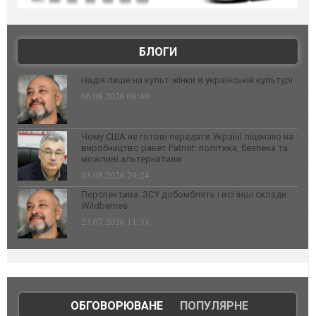
БЛОГИ
Надія лише на культ жінки в українській культурі
06.08.2026 08:49
Чому США не готові передати Україні ліцензію на
виробництво ракет Patriot: політика, безпека та
можливі альтернативи
03.08.2026 20:24
Перспектива: ЗСУ добомблять і всі інші склади
Wildberries
23.07.2026 11:31
ОБГОВОРЮВАНЕ
|
ПОПУЛЯРНЕ