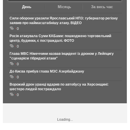
День
Місяць
За весь час
Сили оборони уразили Ярославський НПЗ: губернатор регіону
заявив про наймасштабнішу атаку. ВІДЕО
0
Росія атакувала Суми КАБами: пошкоджено торговельний
центр, будинки, є постраждалі. ФОТО
0
Глава МВС Німеччини назвав інцидент із дроном у Лейпцигу
"сценарієм гібридної атаки"
0
До Києва прибув глава МЗС Азербайджану
0
Ворожий дрон уранці вдарив по автобусу на Херсонщині:
шестеро людей постраждало
0
Loading...