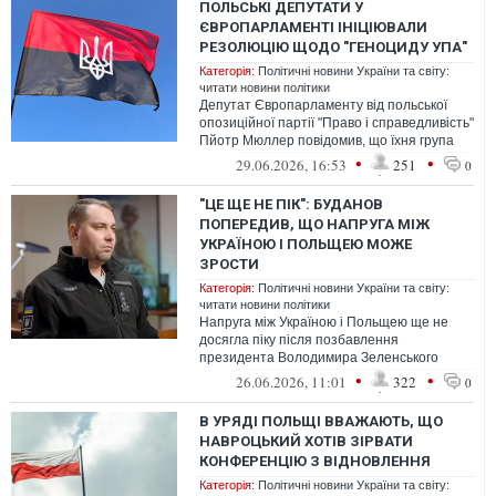
ПОЛЬСЬКІ ДЕПУТАТИ У
ЄВРОПАРЛАМЕНТІ ІНІЦІЮВАЛИ
РЕЗОЛЮЦІЮ ЩОДО "ГЕНОЦИДУ УПА"
Категорія:
Політичні новини України та світу:
читати новини політики
Депутат Європарламенту від польської
опозиційної партії "Право і справедливість"
Пйотр Мюллер повідомив, що їхня група
подала пропозицію щодо дебатів ...
•
•
29.06.2026, 16:53
251
0
"ЦЕ ЩЕ НЕ ПІК": БУДАНОВ
ПОПЕРЕДИВ, ЩО НАПРУГА МІЖ
УКРАЇНОЮ І ПОЛЬЩЕЮ МОЖЕ
ЗРОСТИ
Категорія:
Політичні новини України та світу:
читати новини політики
Напруга між Україною і Польщею ще не
досягла піку після позбавлення
президента Володимира Зеленського
ордена Білого Орла.
•
•
26.06.2026, 11:01
322
0
В УРЯДІ ПОЛЬЩІ ВВАЖАЮТЬ, ЩО
НАВРОЦЬКИЙ ХОТІВ ЗІРВАТИ
КОНФЕРЕНЦІЮ З ВІДНОВЛЕННЯ
Категорія:
Політичні новини України та світу: