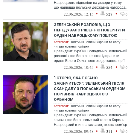
Навроцького відповіли на докори у тому,
що найвища польська державна нагорода,
яку відібрали у Володимира Зеленс...
•
•
22.06.2026, 12:15
528
0
ЗЕЛЕНСЬКИЙ РОЗПОВІВ, ЩО
ПЕРЕДУВАЛО РІШЕННЮ ПОВЕРНУТИ
ОРДЕН НАВРОЦЬКОМУ ПОШТОЮ
Категорія:
Політичні новини України та світу:
читати новини політики
Президент України Володимир Зеленський
розповів, що його рішенню відправити
орден Білого Орла поштою до канцелярії
президента Польщі передували закулі...
•
•
22.06.2026, 10:45
554
0
"ІСТОРІЯ, ЯКА ПОГАНО
ЗАКІНЧИТЬСЯ": ЗЕЛЕНСЬКИЙ ПІСЛЯ
СКАНДАЛУ З ПОЛЬСЬКИМ ОРДЕНОМ
ПОРІВНЯВ НАВРОЦЬКОГО З
ОРБАНОМ
Категорія:
Політичні новини України та світу:
читати новини політики
Президент України Володимир Зеленський
заявив, що його польський колега Кароль
Навроцький вчиняє так само, як експрем’єр
Угорщини Віктор Орбан, коли н...
•
•
22.06.2026, 09:48
311
0