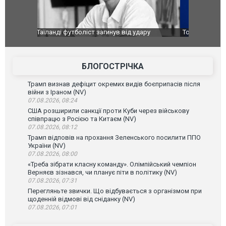
ару
Топпосадовцю Повітряних Сил вручили нову
Сили оборо
ей
підозру
губернатор
атаку. ВІД
БЛОГОСТРІЧКА
Трамп визнав дефіцит окремих видів боєприпасів після
війни з Іраном (NV)
07.08.2026, 08:24
США розширили санкції проти Куби через військову
співпрацю з Росією та Китаєм (NV)
07.08.2026, 08:12
Трамп відповів на прохання Зеленського посилити ППО
України (NV)
07.08.2026, 08:00
«Треба зібрати класну команду». Олімпійський чемпіон
Верняєв зізнався, чи планує піти в політику (NV)
07.08.2026, 07:31
Перегляньте звички. Що відбувається з організмом при
щоденній відмові від сніданку (NV)
07.08.2026, 07:01