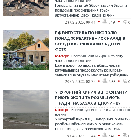
читати новини політики
Генеральний штаб Збройних сил України
повідомив про знищення трьох
артустановок і двох Градів, із яких
окупанти обстрілювали Херсонщину.
•
•
28.02.2023, 09:44
649
0
РФ ВИПУСТИЛА ПО НІКОПОЛЮ
ПОНАД 30 РЕАКТИВНИХ СНАРЯДІВ:
СЕРЕД ПОСТРАЖДАЛИХ 4 ДІТЕЙ.
ФОТО
Категорія:
Політичні новини України та світу:
читати новини політики
Вже відомо про двох загиблих, наразі
рятувальники продовжують розбирати
завали і з’ясовувати масштаби руйнувань
•
•
20.07.2022, 08:35
299
0
У КУРОРТНІЙ КИРИЛІВЦІ ОКУПАНТИ
РИЮТЬ ОКОПИ ТА РОЗМІЩУЮТЬ
"ГРАДИ" НА БАЗАХ ВІДПОЧИНКУ
Категорія:
Новини суспільства: читати соціальні
новини
У курортній Кирилівці (Запорізька область)
російські військові активно риють окопи.
Більш того, вони розміщують системи
залпового вогню "Град" на база...
•
•
19.04.2022, 11:44
641
0