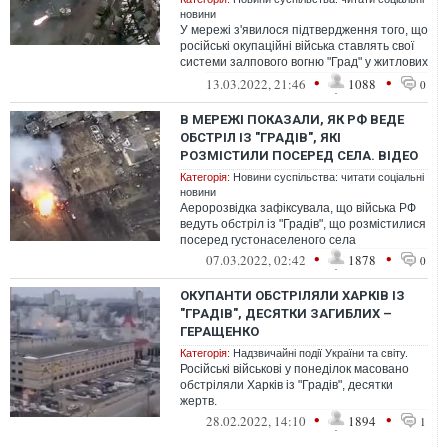
новини
У мережі з'явилося підтвердження того, що
російські окупаційні війська ставлять свої
системи залпового вогню "Град" у житлових
кварталах міста Тростян...
•
•
13.03.2022, 21:46
1088
0
В МЕРЕЖІ ПОКАЗАЛИ, ЯК РФ ВЕДЕ
ОБСТРІЛ ІЗ "ГРАДІВ", ЯКІ
РОЗМІСТИЛИ ПОСЕРЕД СЕЛА. ВІДЕО
Категорія:
Новини суспільства: читати соціальні
новини
Аеророзвідка зафіксувала, що війська РФ
ведуть обстріл із "Градів", що розмістилися
посеред густонаселеного села
•
•
07.03.2022, 02:42
1878
0
ОКУПАНТИ ОБСТРІЛЯЛИ ХАРКІВ ІЗ
"ГРАДІВ", ДЕСЯТКИ ЗАГИБЛИХ –
ГЕРАЩЕНКО
Категорія:
Надзвичайні події України та світу.
Російські військові у понеділок масовано
обстріляли Харків із "Градів", десятки
жертв.
•
•
28.02.2022, 14:10
1894
1