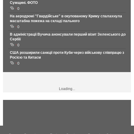
Сумщині. ФОТО
0
На аеродромі "Гвардійське" в окупованому Криму спалахнула
масштабна пожежа на складі пального
0
В адміністрації Вучича анонсували перший візит Зеленського до
Сербії
0
США розширили санкції проти Куби через військову співпрацю з
Росією та Китаєм
0
Loading...