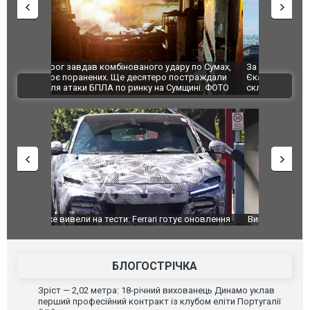
по Сумах,
За 2000 кілометрів від кордону з Україною: в
"Мої іграш
траждали
Єкатеринбурзі після атаки дронів загорівся
суперкарів
ВІДЕО
ині. ФОТО
склад Wildberries. ФОТО. ВІДЕО
оновлення
Вийшов трейлер нової екранізації легендарного
Зеленський
фільму "Афера Томаса Крауна"
перемовин
БЛОГОСТРІЧКА
Зріст — 2,02 метра: 18-річний вихованець Динамо уклав
перший професійний контракт із клубом еліти Португалії