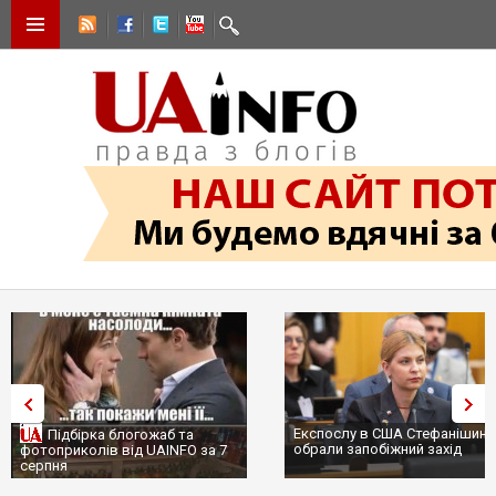
Експослу в США Стефанішині
Підбірка блогожаб та
обрали запобіжний захід
фотоприколів від UAINFO за 7
серпня