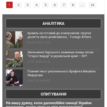
1
2
3
4
5
6
7
8
...
14
АНАЛІТИКА
Кремль не готовий до компромісів і прагне
досягти своїх цілей війною, - Foreign Affairs
03.08.2026 13:02
Звільнення Сирського знаменує кінець епохи
"старої гвардії" в українській армії — NYT
23.07.2026 10:32
Повний текст резонансного брифінга Михайла
Федорова
18.07.2026 09:27
ОПИТУВАННЯ
На вашу думку, коли далекобійні санкції України
примусять росію сісти за стіл переговорів?