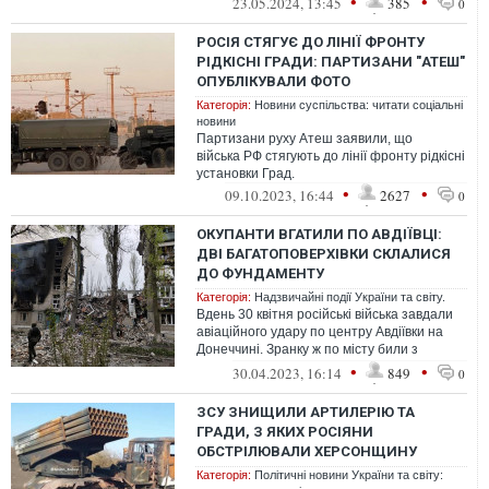
•
•
23.05.2024, 13:45
385
0
РОСІЯ СТЯГУЄ ДО ЛІНІЇ ФРОНТУ
РІДКІСНІ ГРАДИ: ПАРТИЗАНИ "АТЕШ"
ОПУБЛІКУВАЛИ ФОТО
Категорія:
Новини суспільства: читати соціальні
новини
Партизани руху Атеш заявили, що
війська РФ стягують до лінії фронту рідкісні
установки Град.
•
•
09.10.2023, 16:44
2627
0
ОКУПАНТИ ВГАТИЛИ ПО АВДІЇВЦІ:
ДВІ БАГАТОПОВЕРХІВКИ СКЛАЛИСЯ
ДО ФУНДАМЕНТУ
Категорія:
Надзвичайні події України та світу.
Вдень 30 квітня російські війська завдали
авіаційного удару по центру Авдіївки на
Донеччині. Зранку ж по місту били з
"Градів" та танків
•
•
30.04.2023, 16:14
849
0
ЗСУ ЗНИЩИЛИ АРТИЛЕРІЮ ТА
ГРАДИ, З ЯКИХ РОСІЯНИ
ОБСТРІЛЮВАЛИ ХЕРСОНЩИНУ
Категорія:
Політичні новини України та світу: