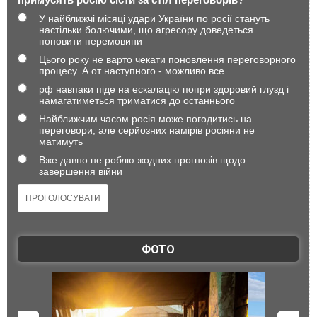
У найближчі місяці удари України по росії стануть
настільки болючими, що агресору доведеться
поновити перемовини
Цього року не варто чекати поновлення переговорного
процесу. А от наступного - можливо все
рф навпаки піде на ескалацію попри здоровий глузд і
намагатиметься триматися до останнього
Найближчим часом росія може погодитись на
переговори, але серйозних намірів росіяни не
матимуть
Вже давно не роблю жодних прогнозів щодо
завершення війни
ФОТО