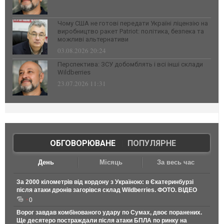
Чому США не готові передати Україні ліцензію на
виробництво ракет Patriot: політика, безпека та
можливі альтернативи
03.08.2026 20:24
Перспектива: ЗСУ добомблять і всі інші склади
Wildberries
23.07.2026 11:31
ОБГОВОРЮВАНЕ
|
ПОПУЛЯРНЕ
День
Місяць
За весь час
За 2000 кілометрів від кордону з Україною: в Єкатеринбурзі
після атаки дронів загорівся склад Wildberries. ФОТО. ВІДЕО
0
Ворог завдав комбінованого удару по Сумах, двоє поранених.
Ще десятеро постраждали після атаки БПЛА по ринку на