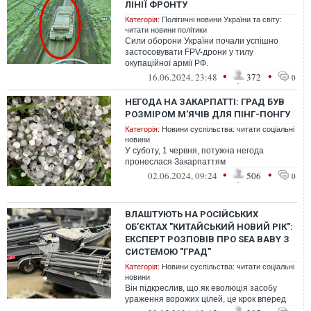
ЛІНІЇ ФРОНТУ
Категорія:
Політичні новини України та світу:
читати новини політики
Сили оборони України почали успішно
застосовувати FPV-дрони у тилу
окупаційної армії РФ.
•
•
16.06.2024, 23:48
372
0
НЕГОДА НА ЗАКАРПАТТІ: ГРАД БУВ
РОЗМІРОМ М'ЯЧІВ ДЛЯ ПІНГ-ПОНГУ
Категорія:
Новини суспільства: читати соціальні
новини
У суботу, 1 червня, потужна негода
пронеслася Закарпаттям
•
•
02.06.2024, 09:24
506
0
ВЛАШТУЮТЬ НА РОСІЙСЬКИХ
ОБ’ЄКТАХ "КИТАЙСЬКИЙ НОВИЙ РІК":
ЕКСПЕРТ РОЗПОВІВ ПРО SEA BABY З
СИСТЕМОЮ "ГРАД"
Категорія:
Новини суспільства: читати соціальні
новини
Він підкреслив, що як еволюція засобу
ураження ворожих цілей, це крок вперед