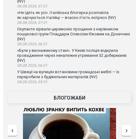
(NV)
08.08.2026, 07:31
«Не їдять як усі». Італійська блогерка розповіла
як харчуються італійці — вчасно п’ють еспресо (NV)
08.08.2026, 07:01
Окупанти зірвали церемонію прощання з керівником
пошукової групи Плацдарм Олексієм Юковим на Донеччині
(NV)
08.08.2026, 06:31
«Були у виснаженому стані». У Києві поліція відкрила
провадження через неналежне утримання 32 доберманів
(NV)
08.08.2026, 06:01
У Швеції на вулицях встановини громадські меблі — їх
переробили з будівельних матеріалів (NV)
08.08.2026, 05:31
БЛОГОЖАБИ