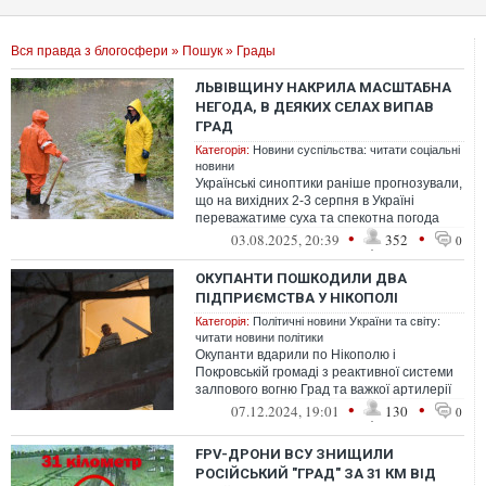
Вся правда з блогосфери
»
Пошук
» Грады
ЛЬВІВЩИНУ НАКРИЛА МАСШТАБНА
НЕГОДА, В ДЕЯКИХ СЕЛАХ ВИПАВ
ГРАД
Категорія:
Новини суспільства: читати соціальні
новини
Українські синоптики раніше прогнозували,
що на вихідних 2-3 серпня в Україні
переважатиме суха та спекотна погода
•
•
03.08.2025, 20:39
352
0
ОКУПАНТИ ПОШКОДИЛИ ДВА
ПІДПРИЄМСТВА У НІКОПОЛІ
Категорія:
Політичні новини України та світу:
читати новини політики
Окупанти вдарили по Нікополю і
Покровській громаді з реактивної системи
залпового вогню Град та важкої артилерії
•
•
07.12.2024, 19:01
130
0
FPV-ДРОНИ ВСУ ЗНИЩИЛИ
РОСІЙСЬКИЙ "ГРАД" ЗА 31 КМ ВІД