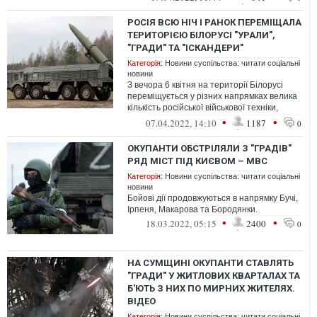
РОСІЯ ВСЮ НІЧ І РАНОК ПЕРЕМІЩАЛА
ТЕРИТОРІЄЮ БІЛОРУСІ "УРАЛИ",
"ГРАДИ" ТА "ІСКАНДЕРИ"
Категорія:
Новини суспільства: читати соціальні
новини
З вечора 6 квітня на території Білорусі
переміщується у різних напрямках велика
кількість російської військової техніки,
серед якої "КамАЗи" та "Урали...
•
•
07.04.2022, 14:10
1187
0
ОКУПАНТИ ОБСТРІЛЯЛИ З "ГРАДІВ"
РЯД МІСТ ПІД КИЄВОМ – МВС
Категорія:
Новини суспільства: читати соціальні
новини
Бойові дії продовжуються в напрямку Бучі,
Ірпеня, Макарова та Бородянки.
•
•
18.03.2022, 05:15
2400
0
НА СУМЩИНІ ОКУПАНТИ СТАВЛЯТЬ
"ГРАДИ" У ЖИТЛОВИХ КВАРТАЛАХ ТА
Б'ЮТЬ З НИХ ПО МИРНИХ ЖИТЕЛЯХ.
ВІДЕО
Категорія:
Новини суспільства: читати соціальні