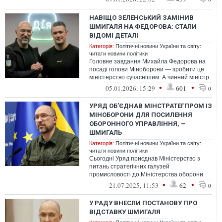
НАВІЩО ЗЕЛЕНСЬКИЙ ЗАМІНИВ
ШМИГАЛЯ НА ФЕДОРОВА: СТАЛИ
ВІДОМІ ДЕТАЛІ
Категорія:
Політичні новини України та світу:
читати новини політики
Головне завдання Михайла Федорова на
посаді голови Міноборони — зробити це
міністерство сучаснішим. А чинний міністр
Денис Шмигаль спочатку не давав с...
•
•
05.01.2026, 15:29
601
0
УРЯД ОБ’ЄДНАВ МІНСТРАТЕГПРОМ ІЗ
МІНОБОРОНИ ДЛЯ ПОСИЛЕННЯ
ОБОРОННОГО УПРАВЛІННЯ, –
ШМИГАЛЬ
Категорія:
Політичні новини України та світу:
читати новини політики
Сьогодні Уряд приєднав Міністерство з
питань стратегічних галузей
промисловості до Міністерства оборони
України
•
•
21.07.2025, 11:53
62
0
У РАДУ ВНЕСЛИ ПОСТАНОВУ ПРО
ВІДСТАВКУ ШМИГАЛЯ