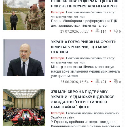
РЕШЕТИЛОВА: РЕФОРМА ТЦК ЗА ПІВ
РОКУ НЕ ПРОСУНУЛАСЯ НІ НА КРОК
Категорія:
Політичні новини України та світу:
читати новини політики
Плани Міноборони з реформування ТЦК
досі залишаються тільки на папері
•
•
27.07.2026, 00:27
114
0
УКРАЇНА ГОТУЄ РИВОК НА ФРОНТІ:
ШМИГАЛЬ РОЗКРИВ, ЩО МОЖЕ
СТАТИСЯ
Категорія:
Політичні новини України та світу:
читати новини політики
Міністр енергетики Шмигаль прогнозує
масштабне звільнення українських земель
уже цього місяця
•
•
25.06.2026, 18:54
421
0
375 МЛН ЄВРО НА ПІДТРИМКУ
УКРАЇНИ: У ГДАНСЬКУ ВІДБУЛОСЯ
ЗАСІДАННЯ "ЕНЕРГЕТИЧНОГО
РАМШТАЙНА". ФОТО
Категорія:
Економічні новини: новини економіки
України та світу.
У Ґданську пройшло четверте засідання
Координаційної групи з питань енергетики