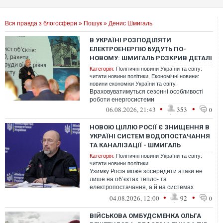
Вся правда з блогосфери
»
Пошук
» Денис Шмигаль
В УКРАЇНІ РОЗПОДІЛЯТИ
ЕЛЕКТРОЕНЕРГІЮ БУДУТЬ ПО-
НОВОМУ: ШМИГАЛЬ РОЗКРИВ ДЕТАЛІ
Категорія:
Політичні новини України та світу:
читати новини політики
,
Економічні новини:
новини економіки України та світу.
Враховуватимуться сезонні особливості
роботи енергосистеми
•
•
06.08.2026, 21:43
353
0
НОВОЮ ЦІЛЛЮ РОСІЇ Є ЗНИЩЕННЯ В
УКРАЇНІ СИСТЕМ ВОДОПОСТАЧАННЯ
ТА КАНАЛІЗАЦІЇ - ШМИГАЛЬ
Категорія:
Політичні новини України та світу:
читати новини політики
Узимку Росія може зосередити атаки не
лише на об’єктах тепло- та
електропостачання, а й на системах
водопостачання та каналізації.
•
•
04.08.2026, 12:00
92
0
ВІЙСЬКОВА ОМБУДСМЕНКА ОЛЬГА