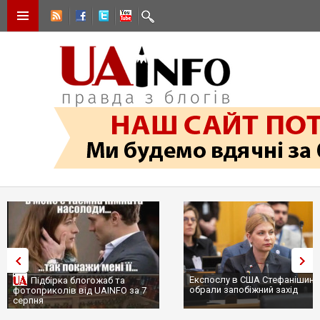
Експослу в США Стефанішині
Підбірка блогожаб та
обрали запобіжний захід
фотоприколів від UAINFO за 7
серпня