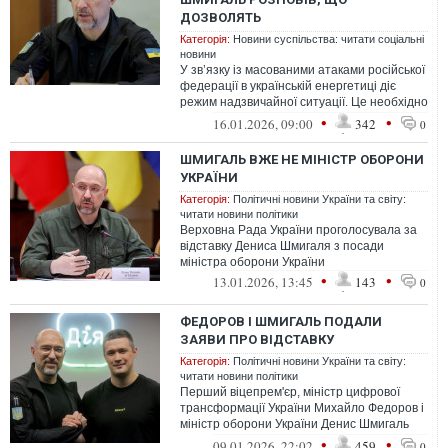
ДОЗВОЛЯТЬ
Категорія:
Новини суспільства: читати соціальні
новини
У зв’язку із масованими атаками російської
федерації в українській енергетиці діє
режим надзвичайної ситуації. Це необхідно
передусім для максимальної...
•
•
16.01.2026, 09:00
342
0
ШМИГАЛЬ ВЖЕ НЕ МІНІСТР ОБОРОНИ
УКРАЇНИ
Категорія:
Політичні новини України та світу:
читати новини політики
Верховна Рада України проголосувала за
відставку Дениса Шмигаля з посади
міністра оборони України
•
•
13.01.2026, 13:45
143
0
ФЕДОРОВ І ШМИГАЛЬ ПОДАЛИ
ЗАЯВИ ПРО ВІДСТАВКУ
Категорія:
Політичні новини України та світу:
читати новини політики
Перший віцепрем'єр, міністр цифрової
трансформації України Михайло Федоров і
міністр оборони України Денис Шмигаль
подали заяви про відставку
•
•
09.01.2026, 22:02
459
0