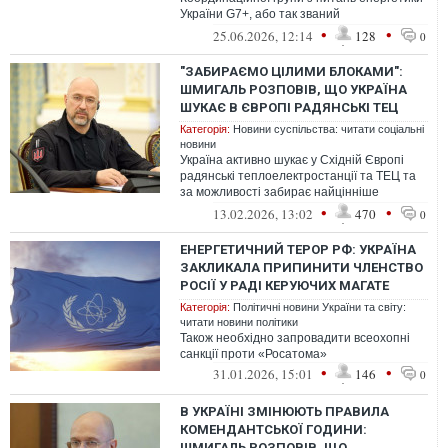
України G7+, або так званий
«енергетичний Рамштайн».
•
•
25.06.2026, 12:14
128
0
"ЗАБИРАЄМО ЦІЛИМИ БЛОКАМИ":
ШМИГАЛЬ РОЗПОВІВ, ЩО УКРАЇНА
ШУКАЄ В ЄВРОПІ РАДЯНСЬКІ ТЕЦ
Категорія:
Новини суспільства: читати соціальні
новини
Україна активно шукає у Східній Європі
радянські теплоелектростанції та ТЕЦ та
за можливості забирає найцінніше
обладнання, часто цілими блоками
•
•
13.02.2026, 13:02
470
0
ЕНЕРГЕТИЧНИЙ ТЕРОР РФ: УКРАЇНА
ЗАКЛИКАЛА ПРИПИНИТИ ЧЛЕНСТВО
РОСІЇ У РАДІ КЕРУЮЧИХ МАГАТЕ
Категорія:
Політичні новини України та світу:
читати новини політики
Також необхідно запровадити всеохопні
санкції проти «Росатома»
•
•
31.01.2026, 15:01
146
0
В УКРАЇНІ ЗМІНЮЮТЬ ПРАВИЛА
КОМЕНДАНТСЬКОЇ ГОДИНИ:
ШМИГАЛЬ РОЗПОВІВ, ЩО