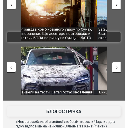
по Сумах,
За 2000 кілометрів від кордону з Україною: в
"Мої іграш
траждали
Єкатеринбурзі після атаки дронів загорівся
суперкарів
ВІДЕО
ині. ФОТО
склад Wildberries. ФОТО. ВІДЕО
оновлення
Вийшов трейлер нової екранізації легендарного
Зеленський
фільму "Афера Томаса Крауна"
перемовин
БЛОГОСТРІЧКА
«Немає особливої сімейної любові»: король Чарльз дав
гідну відповідь на «виклик» Вільяма та Кейт (Факти)