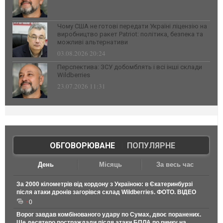
Чому США не готові передати Україні ліцензію на
виробництво ракет Patriot: політика, безпека та
можливі альтернативи
03.08.2026 20:24
Перспектива: ЗСУ добомблять і всі інші склади
Wildberries
23.07.2026 11:31
ОБГОВОРЮВАНЕ
|
ПОПУЛЯРНЕ
День
Місяць
За весь час
За 2000 кілометрів від кордону з Україною: в Єкатеринбурзі
після атаки дронів загорівся склад Wildberries. ФОТО. ВІДЕО
0
Ворог завдав комбінованого удару по Сумах, двоє поранених.
Ще десятеро постраждали після атаки БПЛА по ринку на