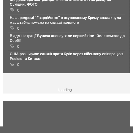
Сумщині. ФОТО
0
На аеродромі "Гвардійське" в окупованому Криму спалахнула
масштабна пожежа на складі пального
0
В адміністрації Вучича анонсували перший візит Зеленського до
Сербії
0
США розширили санкції проти Куби через військову співпрацю з
Росією та Китаєм
0
Loading...