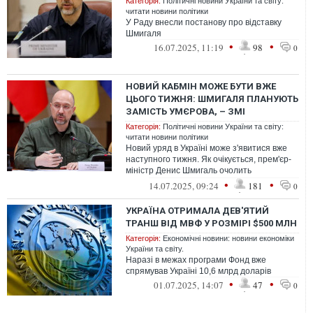
Категорія:
Політичні новини України та світу:
читати новини політики
У Раду внесли постанову про відставку
Шмигаля
•
•
16.07.2025, 11:19
98
0
НОВИЙ КАБМІН МОЖЕ БУТИ ВЖЕ
ЦЬОГО ТИЖНЯ: ШМИГАЛЯ ПЛАНУЮТЬ
ЗАМІСТЬ УМЄРОВА, – ЗМІ
Категорія:
Політичні новини України та світу:
читати новини політики
Новий уряд в Україні може з'явитися вже
наступного тижня. Як очікується, прем'єр-
міністр Денис Шмигаль очолить
міністерство оборони в новому Кабінеті ...
•
•
14.07.2025, 09:24
181
0
УКРАЇНА ОТРИМАЛА ДЕВ'ЯТИЙ
ТРАНШ ВІД МВФ У РОЗМІРІ $500 МЛН
Категорія:
Економічні новини: новини економіки
України та світу.
Наразі в межах програми Фонд вже
спрямував Україні 10,6 млрд доларів
•
•
01.07.2025, 14:07
47
0