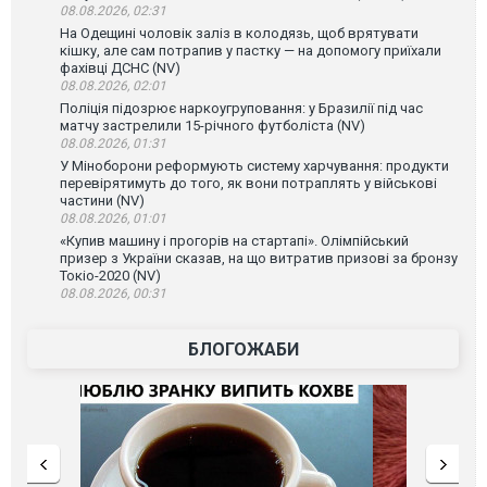
08.08.2026, 02:31
На Одещині чоловік заліз в колодязь, щоб врятувати
кішку, але сам потрапив у пастку — на допомогу приїхали
фахівці ДСНС (NV)
08.08.2026, 02:01
Поліція підозрює наркоугруповання: у Бразилії під час
матчу застрелили 15-річного футболіста (NV)
08.08.2026, 01:31
У Міноборони реформують систему харчування: продукти
перевірятимуть до того, як вони потраплять у військові
частини (NV)
08.08.2026, 01:01
«Купив машину і прогорів на стартапі». Олімпійський
призер з України сказав, на що витратив призові за бронзу
Токіо-2020 (NV)
08.08.2026, 00:31
БЛОГОЖАБИ