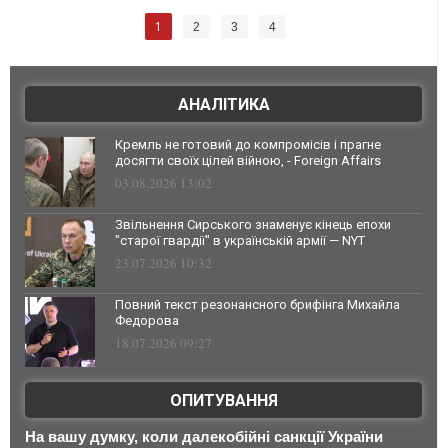
1
2
3
4
АНАЛІТИКА
Кремль не готовий до компромісів і прагне
досягти своїх цілей війною, - Foreign Affairs
03.08.2026 13:02
Звільнення Сирського знаменує кінець епохи
"старої гвардії" в українській армії — NYT
23.07.2026 10:32
Повний текст резонансного брифінга Михайла
Федорова
18.07.2026 09:27
ОПИТУВАННЯ
На вашу думку, коли далекобійні санкції України