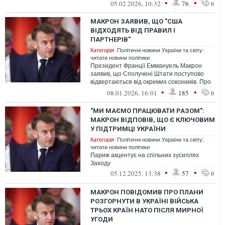
формуванні майбутньої системи безпек...
•
•
05.02.2026, 10:32
76
0
МАКРОН ЗАЯВИВ, ЩО "США
ВІДХОДЯТЬ ВІД ПРАВИЛ І
ПАРТНЕРІВ"
Категорія:
Політичні новини України та світу:
читати новини політики
Президент Франції Еммануель Макрон
заявив, що Сполучені Штати поступово
відвертаються від окремих союзників. Про
це він сказав, окреслюючи загрозливі ...
•
•
08.01.2026, 16:01
185
0
"МИ МАЄМО ПРАЦЮВАТИ РАЗОМ":
МАКРОН ВІДПОВІВ, ЩО Є КЛЮЧОВИМ
У ПІДТРИМЦІ УКРАЇНИ
Категорія:
Політичні новини України та світу:
читати новини політики
Париж акцентує на спільних зусиллях
Заходу
•
•
05.12.2025, 13:38
57
0
МАКРОН ПОВІДОМИВ ПРО ПЛАНИ
РОЗГОРНУТИ В УКРАЇНІ ВІЙСЬКА
ТРЬОХ КРАЇН НАТО ПІСЛЯ МИРНОЇ
УГОДИ