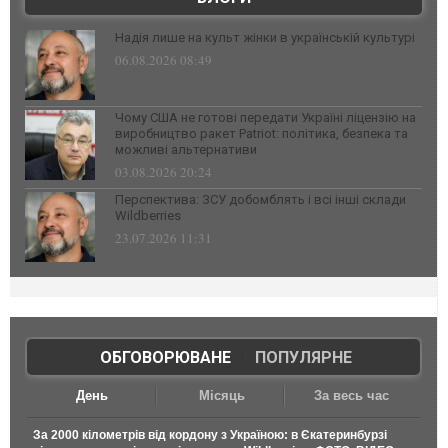
Надія лише на культ жінки в українській культурі
06.08.2026 08:49
Чому США не готові передати Україні ліцензію на
виробництво ракет Patriot: політика, безпека та
можливі альтернативи
03.08.2026 20:24
Перспектива: ЗСУ добомблять і всі інші склади
Wildberries
23.07.2026 11:31
ОБГОВОРЮВАНЕ
|
ПОПУЛЯРНЕ
День
Місяць
За весь час
За 2000 кілометрів від кордону з Україною: в Єкатеринбурзі