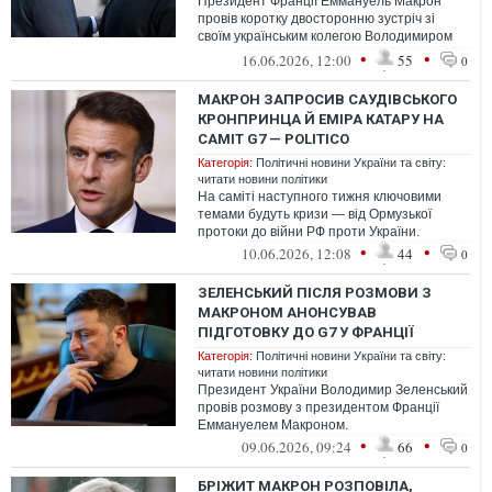
Президент Франції Еммануель Макрон
провів коротку двосторонню зустріч зі
своїм українським колегою Володимиром
Зеленським перед головним засіданням
•
•
16.06.2026, 12:00
55
0
са...
МАКРОН ЗАПРОСИВ САУДІВСЬКОГО
КРОНПРИНЦА Й ЕМІРА КАТАРУ НА
САМІТ G7 — POLITICO
Категорія:
Політичні новини України та світу:
читати новини політики
На саміті наступного тижня ключовими
темами будуть кризи — від Ормузької
протоки до війни РФ проти України.
•
•
10.06.2026, 12:08
44
0
ЗЕЛЕНСЬКИЙ ПІСЛЯ РОЗМОВИ З
МАКРОНОМ АНОНСУВАВ
ПІДГОТОВКУ ДО G7 У ФРАНЦІЇ
Категорія:
Політичні новини України та світу:
читати новини політики
Президент України Володимир Зеленський
провів розмову з президентом Франції
Еммануелем Макроном.
•
•
09.06.2026, 09:24
66
0
БРІЖИТ МАКРОН РОЗПОВІЛА,