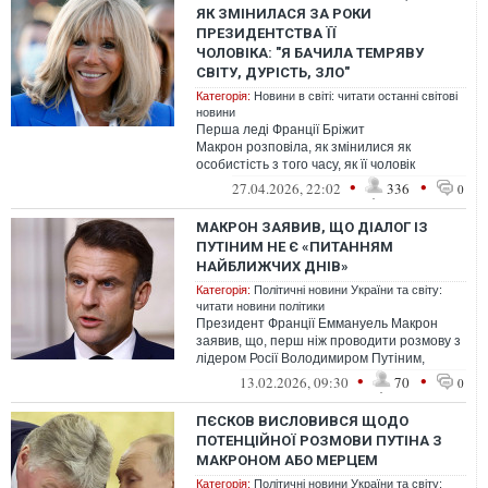
ЯК ЗМІНИЛАСЯ ЗА РОКИ
ПРЕЗИДЕНТСТВА ЇЇ
ЧОЛОВІКА: "Я БАЧИЛА ТЕМРЯВУ
СВІТУ, ДУРІСТЬ, ЗЛО"
Категорія:
Новини в світі: читати останні світові
новини
Перша леді Франції Бріжит
Макрон розповіла, як змінилися як
особистість з того часу, як її чоловік
Еммануель Макрон став президентом
•
•
27.04.2026, 22:02
336
0
Франції у 2017 ро...
МАКРОН ЗАЯВИВ, ЩО ДІАЛОГ ІЗ
ПУТІНИМ НЕ Є «ПИТАННЯМ
НАЙБЛИЖЧИХ ДНІВ»
Категорія:
Політичні новини України та світу:
читати новини політики
Президент Франції Еммануель Макрон
заявив, що, перш ніж проводити розмову з
лідером Росії Володимиром Путіним,
важливо провести внутрішню роботу
•
•
13.02.2026, 09:30
70
0
європ...
ПЄСКОВ ВИСЛОВИВСЯ ЩОДО
ПОТЕНЦІЙНОЇ РОЗМОВИ ПУТІНА З
МАКРОНОМ АБО МЕРЦЕМ
Категорія:
Політичні новини України та світу: