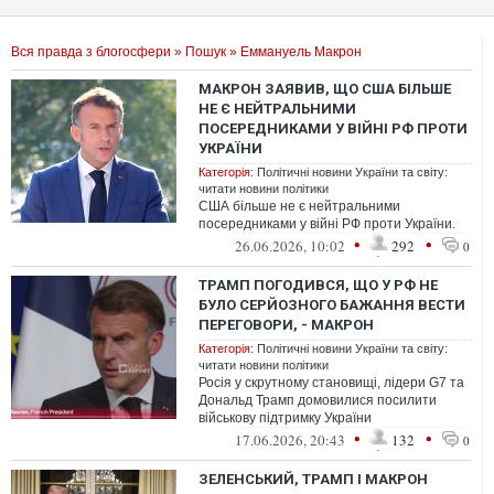
Вся правда з блогосфери
»
Пошук
» Еммануель Макрон
МАКРОН ЗАЯВИВ, ЩО США БІЛЬШЕ
НЕ Є НЕЙТРАЛЬНИМИ
ПОСЕРЕДНИКАМИ У ВІЙНІ РФ ПРОТИ
УКРАЇНИ
Категорія:
Політичні новини України та світу:
читати новини політики
США більше не є нейтральними
посередниками у війні РФ проти України.
•
•
26.06.2026, 10:02
292
0
ТРАМП ПОГОДИВСЯ, ЩО У РФ НЕ
БУЛО СЕРЙОЗНОГО БАЖАННЯ ВЕСТИ
ПЕРЕГОВОРИ, - МАКРОН
Категорія:
Політичні новини України та світу:
читати новини політики
Росія у скрутному становищі, лідери G7 та
Дональд Трамп домовилися посилити
військову підтримку України
•
•
17.06.2026, 20:43
132
0
ЗЕЛЕНСЬКИЙ, ТРАМП І МАКРОН