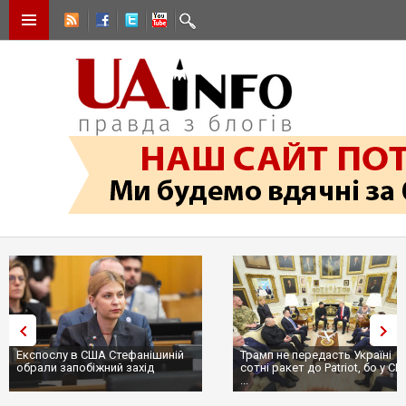
Експослу в США Стефанішиній
Трамп не передасть Україні
обрали запобіжний захід
сотні ракет до Patriot, бо у С
...