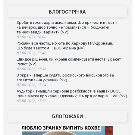
склад Wildberries. ФОТО. ВІДЕО
постражда
БЛОГОСТРІЧКА
Зробить господарів щасливими. Що принести в гості і
на вечерю, щоб точно не помилитися — бюджетні
та неочевидні варіанти (NV)
07.08.2026, 18:00
Росіяни все частіше бʼють по Харкову FPV-дронами.
Що буде з містом — ВВС Україна (NV)
07.08.2026, 17:48
Швидке рішення. Як Україні компенсувати нестачу ракет
Patriot (NV)
07.08.2026, 17:36
В Україні вперше судять російського військового за
зґвалтування українки (NV)
07.08.2026, 17:24
Аудитори знайшли серйозні розбіжності в заявах DOGE
Ілона Маска про «заощаджені» 215 млрд доларів — WP (NV)
07.08.2026, 17:12
БЛОГОЖАБИ