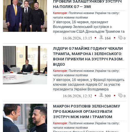
ПРОВЕЛИ ЗАЛАШТУНКОВУ ЗУСТРІЧ
НА ПОЛЯХ G7 — ЗМІ
Категорія:
Політичні новини України та світу:
читати новини політики
У вівторок, 16 червня, президент
Володимир Зеленський зустрівся з
президентом США Дональдом Трампом та
президентом Франції Еммануелем
•
•
16.06.2026, 13:15
164
0
Макроном на поля...
ЛІДЕРИ G7 МАЙЖЕ ГОДИНУ ЧЕКАЛИ
ТРАМПА, МАКРОНА І ЗЕЛЕНСЬКОГО:
ВОНИ ПРИБУЛИ НА ЗУСТРІЧ РАЗОМ.
ВІДЕО
Категорія:
Політичні новини України та світу:
читати новини політики
У вівторок, 16 червня, у Франції проходить
ключове засідання лідерів G7 за участю
президента України Володимира
Зеленського. Утім, розпочалося воно із...
•
•
16.06.2026, 12:32
309
0
МАКРОН РОЗПОВІВ ЗЕЛЕНСЬКОМУ
ПРО БАЖАННЯ ОРГАНІЗУВАТИ
ЗУСТРІЧ МІЖ НИМ І ТРАМПОМ
Категорія:
Політичні новини України та світу:
читати новини політики