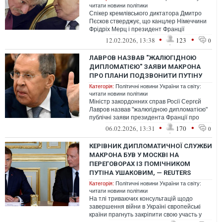
читати новини політики
Спікер кремлівського диктатора Дмитро
Пєсков стверджує, що канцлер Німеччини
Фрідріх Мерц і президент Франції
Еммануель Макрон не намагалися
•
•
12.02.2026, 13:38
123
0
зв’язатис...
ЛАВРОВ НАЗВАВ "ЖАЛЮГІДНОЮ
ДИПЛОМАТІЄЮ" ЗАЯВИ МАКРОНА
ПРО ПЛАНИ ПОДЗВОНИТИ ПУТІНУ
Категорія:
Політичні новини України та світу:
читати новини політики
Міністр закордонних справ Росії Сергєй
Лавров назвав "жалюгідною дипломатією"
публічні заяви президента Франції про
плани поговорити з очільником Крем...
•
•
06.02.2026, 13:31
170
0
КЕРІВНИК ДИПЛОМАТИЧНОЇ СЛУЖБИ
МАКРОНА БУВ У МОСКВІ НА
ПЕРЕГОВОРАХ ІЗ ПОМІЧНИКОМ
ПУТІНА УШАКОВИМ, — REUTERS
Категорія:
Політичні новини України та світу:
читати новини політики
На тлі триваючих консультацій щодо
завершення війни в Україні європейські
країни прагнуть закріпити свою участь у