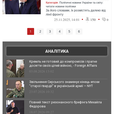
Категорія:
Політичні новини України та світу:
читати новини політики
За його словами, їх розмістять далеко від
лінії фронту
•
•
25.11.2025, 14:01
150
0
1
2
3
4
5
6
АНАЛІТИКА
Кремль не готовий до компромісів і прагне
досягти своїх цілей війною, - Foreign Affairs
03.08.2026 13:02
Звільнення Сирського знаменує кінець епохи
"старої гвардії" в українській армії — NYT
23.07.2026 10:32
Повний текст резонансного брифінга Михайла
Федорова
18.07.2026 09:27