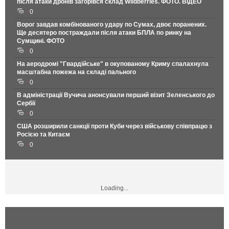
після атаки дронів загорівся склад Wildberries. ФОТО. ВІДЕО
0
Ворог завдав комбінованого удару по Сумах, двоє поранених.
Ще десятеро постраждали після атаки БПЛА по ринку на
Сумщині. ФОТО
0
На аеродромі "Гвардійське" в окупованому Криму спалахнула
масштабна пожежа на складі пального
0
В адміністрації Вучича анонсували перший візит Зеленського до
Сербії
0
США розширили санкції проти Куби через військову співпрацю з
Росією та Китаєм
0
Loading...