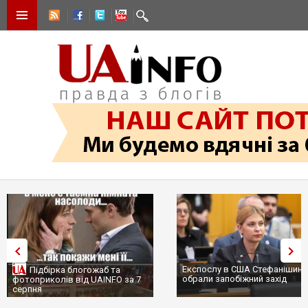
Експослу в США Стефанішині
Підбірка блогожаб та
обрали запобіжний захід
фотоприколів від UAINFO за 7
серпня