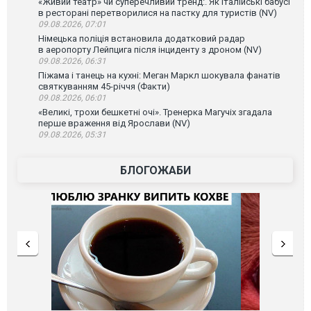
«Живий театр» чи суперечливий тренд:. Як італійські бабусі
в ресторані перетворилися на пастку для туристів (NV)
09.08.2026, 07:01
Німецька поліція встановила додатковий радар
в аеропорту Лейпцига після інциденту з дроном (NV)
09.08.2026, 06:31
Піжама і танець на кухні: Меган Маркл шокувала фанатів
святкуванням 45-річчя (Факти)
09.08.2026, 06:01
«Великі, трохи бешкетні очі». Тренерка Магучіх згадала
перше враження від Ярослави (NV)
09.08.2026, 05:31
БЛОГОЖАБИ