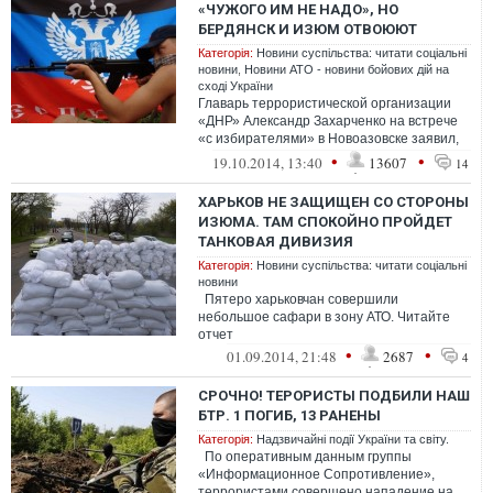
«ЧУЖОГО ИМ НЕ НАДО», НО
БЕРДЯНСК И ИЗЮМ ОТВОЮЮТ
Категорія:
Новини суспільства: читати соціальні
новини
,
Новини АТО - новини бойових дій на
сході України
Главарь террористической организации
«ДНР» Александр Захарченко на встрече
«с избирателями» в Новоазовске заявил,
что вся терр...
•
•
19.10.2014, 13:40
13607
14
ХАРЬКОВ НЕ ЗАЩИЩЕН СО СТОРОНЫ
ИЗЮМА. ТАМ СПОКОЙНО ПРОЙДЕТ
ТАНКОВАЯ ДИВИЗИЯ
Категорія:
Новини суспільства: читати соціальні
новини
Пятеро харьковчан совершили
небольшое сафари в зону АТО. Читайте
отчет
•
•
01.09.2014, 21:48
2687
4
СРОЧНО! ТЕРОРИСТЫ ПОДБИЛИ НАШ
БТР. 1 ПОГИБ, 13 РАНЕНЫ
Категорія:
Надзвичайні події України та світу.
По оперативным данным группы
«Информационное Сопротивление»,
террористами совершено нападение на