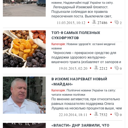
новини
,
Надзвичайні події України та світу.
Легендарный Изюмский блокпост.
Подъехали соблюдая все правила
пересечения поста. Выключили свет,
включили "аварийку". Человек в камуфляже
•
•
11.03.2015, 10:12
27486
2
указ...
ТОП-8 САМЫХ ПОЛЕЗНЫХ
СУХОФРУКТОВ
Категорія:
Новини здоров'я: останні медичні
новини
Чернослив – прекрасное средство для
поддержки здорового желудочно-
кишечного тракта (избавляет от запоров и
нормализирует пищеварение), а...
•
•
19.01.2015, 02:20
2212
0
В ИЗЮМЕ НАЗРЕВАЕТ НОВЫЙ
«МАЙДАН»
Категорія:
Політичні новини України та світу:
читати новини політики
По мнению активистов, при относительно
равных показателях поддержка Олега
Лущика на несколько процентов выше, чем
у Андрея Ровчака. К тому же, уровень...
•
•
22.10.2014, 18:11
7532
0
«ВЛАСТИ» ДНР ЗАЯВИЛИ, ЧТО