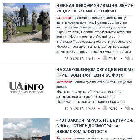
НЕЖНАЯ ДЕКОММУНИЗАЦИЯ: ЛЕНИН
УХОДИТ К БАБАМ. ФОТОФАКТ
Категорія:
Політичні новини України та світу:
читати новини політики
,
Новини суспільства:
читати соціальні новини
,
Новини культури в
Україні та світі
,
Новини історії: читати історичні
новини
,
Новини освіти в Україні та світі
В Изюме Харьковской области переполох.
Исчез с постамента на главной площади
памятник Ленину. Громаде удалось найти
его по горячим следам – он ушёл к ...
•
•
23.06.2015, 16:44
5356
5
НА ЗАБРОШЕННОМ СКЛАДЕ В ИЗЮМЕ
ГНИЕТ ВОЕННАЯ ТЕХНИКА. ФОТО
Категорія:
Новини суспільства: читати соціальні
новини
Фото просили опубликовать военные,
которые все это добро охраняют.
Понимая, что вся эта техника была бы
гораздо полезней, если бы
•
•
19.04.2015, 19:28
9839
0
использовалась...
«РОТ ЗАКРОЙ, МРАЗЬ, НЕ ДВИГАЙСЯ,
С*КА», - СТИЛЬ ДОСМОТРА НА
ИЗЮМСКОМ БЛОКПОСТЕ
Категорія:
Новини суспільства: читати соціальні