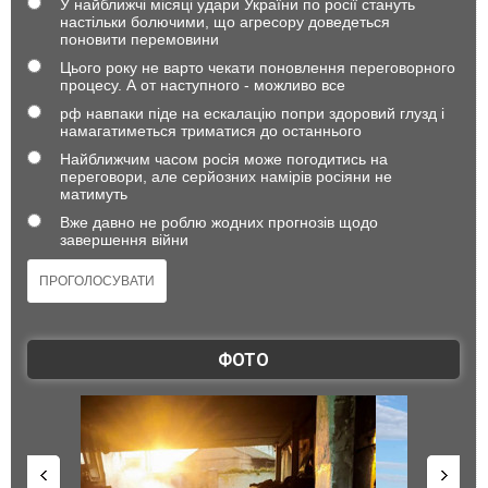
У найближчі місяці удари України по росії стануть
настільки болючими, що агресору доведеться
поновити перемовини
Цього року не варто чекати поновлення переговорного
процесу. А от наступного - можливо все
рф навпаки піде на ескалацію попри здоровий глузд і
намагатиметься триматися до останнього
Найближчим часом росія може погодитись на
переговори, але серйозних намірів росіяни не
матимуть
Вже давно не роблю жодних прогнозів щодо
завершення війни
ФОТО