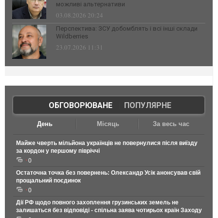
можливі альтернативи
03.08.2026 20:24
Перспектива: ЗСУ добомблять і всі інші склади
Wildberries
23.07.2026 11:31
ОБГОВОРЮВАНЕ
|
ПОПУЛЯРНЕ
День
Місяць
За весь час
Майже чверть мільйона українців не повернулися після виїзду
за кордон у першому півріччі
0
Остаточна точка без повернень: Олександр Усік анонсував свій
прощальний поєдинок
0
Дії РФ щодо повного захоплення грузинських земель не
залишаться без відповіді - спільна заява чотирьох країн Заходу