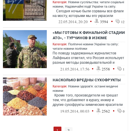
Категорія:
Новини суспільства: читати соціальні
новини
,
Надзвичайні події України та світу.
Сегодня ночью были сорваны все флаги
на мосту, которыми мы его украсили
•
•
22.05.2014, 20:20
3594
12
«МЫ ГОТОВЫ К ФИНАЛЬНОЙ СТАДИИ
АТО», - ТУРЧИНОВ В ИЗЮМЕ
Категорія:
Політичні новини України та світу:
читати новини політики
По поводу задержанных журналистов
Лайфньюз ответил, что Россия использует
разные методы разведывательной и
диверсионной деятельности, все они
•
•
21.05.2014, 17:56
2558
1
будут пр...
НАСКОЛЬКО ВРЕДНЫ СУХОФРУКТЫ
Категорія:
Новини здоров'я: останні медичні
новини
Кроме того, производители не грешат
тем, что добавляют в курагу, инжир и
другие сухофрукты химические красители
и различные ароматизаторы. Не ...
•
•
19.05.2014, 00:03
2562
0
1
2