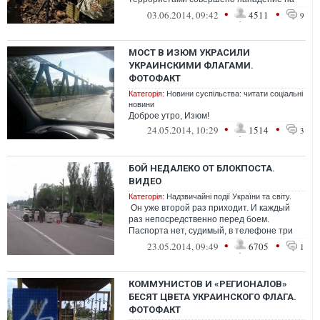
колонну сил АТО, следовавшую из И...
•
•
03.06.2014, 09:42
4511
9
МОСТ В ИЗЮМ УКРАСИЛИ
УКРАИНСКИМИ ФЛАГАМИ.
ФОТОФАКТ
Категорія:
Новини суспільства: читати соціальні
новини
Доброе утро, Изюм!
•
•
24.05.2014, 10:29
1514
3
БОЙ НЕДАЛЕКО ОТ БЛОКПОСТА.
ВИДЕО
Категорія:
Надзвичайні події України та світу.
Он уже второй раз приходит. И каждый
раз непосредственно перед боем.
Паспорта нет, судимый, в телефоне три
контакта. Кстати, у меня из города ес...
•
•
23.05.2014, 09:49
6705
1
КОММУНИСТОВ И «РЕГИОНАЛОВ»
БЕСЯТ ЦВЕТА УКРАИНСКОГО ФЛАГА.
ФОТОФАКТ