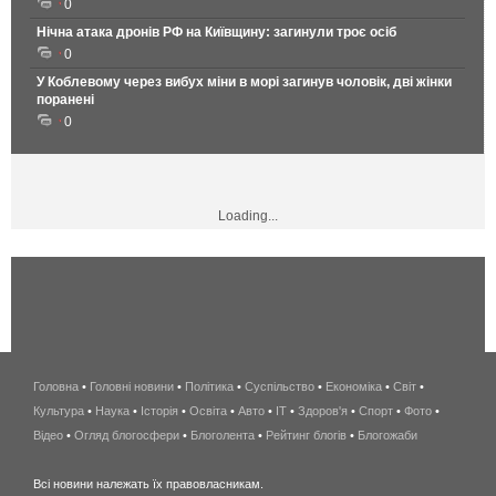
0
Нічна атака дронів РФ на Київщину: загинули троє осіб
0
У Коблевому через вибух міни в морі загинув чоловік, дві жінки
поранені
0
Loading...
Головна
•
Головні новини
•
Політика
•
Суспільство
•
Економіка
беспроводной
•
Світ
•
Культура
•
Наука
•
Історія
•
Освіта
•
Авто
•
IT
•
Здоров'я
интернет
•
Спорт
•
Фото
•
Відео
•
Огляд блогосфери
•
Блоголента
•
Рейтинг блогів
киев
•
Блогожаби
и
Всі новини належать їх правовласникам.
область