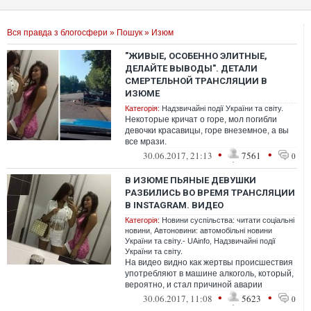
Вся правда з блогосфери
»
Пошук
» Изюм
"ЖИВЫЕ, ОСОБЕННО ЭЛИТНЫЕ,
ДЕЛАЙТЕ ВЫВОДЫ". ДЕТАЛИ
СМЕРТЕЛЬНОЙ ТРАНСЛЯЦИИ В
ИЗЮМЕ
Категорія:
Надзвичайні події України та світу.
Некоторые кричат о горе, мол погибли
девочки красавицы, горе внеземное, а вы
все мрази.
•
•
30.06.2017, 21:13
7561
0
В ИЗЮМЕ ПЬЯНЫЕ ДЕВУШКИ
РАЗБИЛИСЬ ВО ВРЕМЯ ТРАНСЛЯЦИИ
В INSTAGRAM. ВИДЕО
Категорія:
Новини суспільства: читати соціальні
новини
,
Автоновини: автомобільні новини
України та світу.- UAinfo
,
Надзвичайні події
України та світу.
На видео видно как жертвы происшествия
употребляют в машине алкоголь, который,
вероятно, и стал причиной аварии
•
•
30.06.2017, 11:08
5623
0