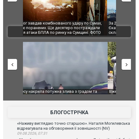
по Сумах,
За 2000 кілометрів від кордону з Україною: в
"Мої іграш
траждали
Єкатеринбурзі після атаки дронів загорівся
суперкарів
ВІДЕО
ині. ФОТО
склад Wildberries. ФОТО. ВІДЕО
дом та
Вже вивели на тести: Ferrari готує оновлення
Вийшов тре
позашляховика Purosangue. ВІДЕО
фільму "Аф
БЛОГОСТРІЧКА
«Наживу виглядаю точно старшою». Наталія Могилевська
відреагувала на обговорення її зовнішності (NV)
09.08.2026, 07:31