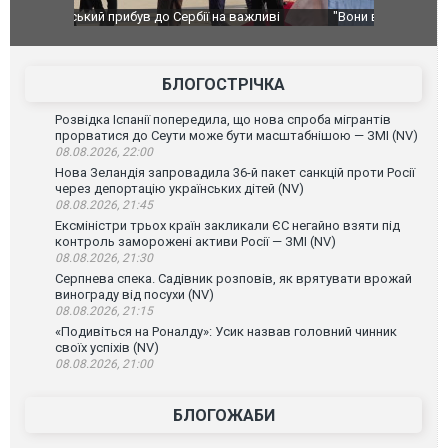
ливі
"Вони воюють, самі хочуть воювати, бо дурні": у
В окупован
Чернівцях водія маршрутки звільнили після
порт: над 
зневажливих слів про українських захисників.
ВІДЕО
ВІДЕО
БЛОГОСТРІЧКА
Розвідка Іспанії попередила, що нова спроба мігрантів
прорватися до Сеути може бути масштабнішою — ЗМІ (NV)
08.08.2026, 22:00
Нова Зеландія запровадила 36-й пакет санкцій проти Росії
через депортацію українських дітей (NV)
08.08.2026, 21:45
Ексміністри трьох країн закликали ЄС негайно взяти під
контроль заморожені активи Росії — ЗМІ (NV)
08.08.2026, 21:30
Серпнева спека. Садівник розповів, як врятувати врожай
винограду від посухи (NV)
08.08.2026, 21:15
«Подивіться на Роналду»: Усик назвав головний чинник
своїх успіхів (NV)
08.08.2026, 21:00
БЛОГОЖАБИ