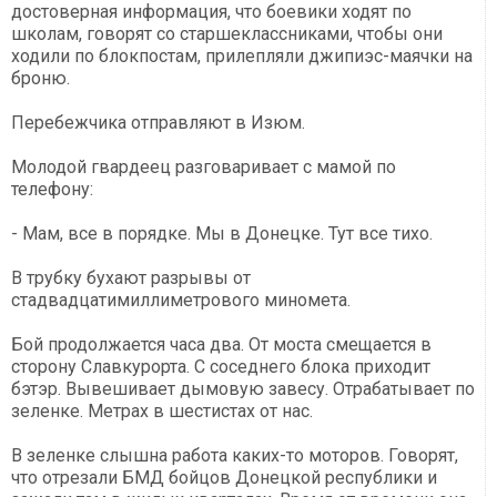
достоверная информация, что боевики ходят по
школам, говорят со старшеклассниками, чтобы они
ходили по блокпостам, прилепляли джипиэс-маячки на
броню.
Перебежчика отправляют в Изюм.
Молодой гвардеец разговаривает с мамой по
телефону:
- Мам, все в порядке. Мы в Донецке. Тут все тихо.
В трубку бухают разрывы от
стадвадцатимиллиметрового миномета.
Бой продолжается часа два. От моста смещается в
сторону Славкурорта. С соседнего блока приходит
бэтэр. Вывешивает дымовую завесу. Отрабатывает по
зеленке. Метрах в шестистах от нас.
В зеленке слышна работа каких-то моторов. Говорят,
что отрезали БМД бойцов Донецкой республики и