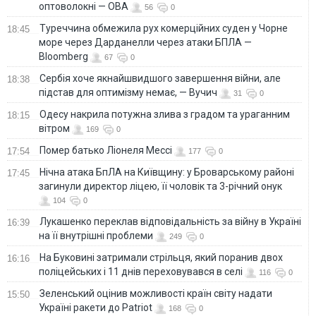
оптоволокні — ОВА
56
0
Туреччина обмежила рух комерційних суден у Чорне
18:45
море через Дарданелли через атаки БПЛА —
Bloomberg
67
0
Сербія хоче якнайшвидшого завершення війни, але
18:38
підстав для оптимізму немає, — Вучич
31
0
Одесу накрила потужна злива з градом та ураганним
18:15
вітром
169
0
Помер батько Ліонеля Мессі
17:54
177
0
Нічна атака БпЛА на Київщину: у Броварському районі
17:45
загинули директор ліцею, її чоловік та 3-річний онук
104
0
Лукашенко переклав відповідальність за війну в Україні
16:39
на її внутрішні проблеми
249
0
На Буковині затримали стрільця, який поранив двох
16:16
поліцейських і 11 днів переховувався в селі
116
0
Зеленський оцінив можливості країн світу надати
15:50
Україні ракети до Patriot
168
0