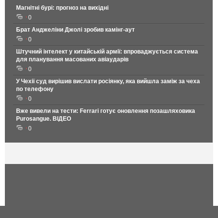
Магнітні бурі: прогноз на вихідні
0
Брат Анджеліни Джолі зробив камінг-аут
0
Штучний інтелект у китайській армії: впроваджується система
для планування масованих авіаударів
0
У Чехії суд вирішив вислати росіянку, яка вийшла заміж за чеха
по телефону
0
Вже вивели на тести: Ferrari готує оновлення позашляховика
Purosangue. ВІДЕО
0