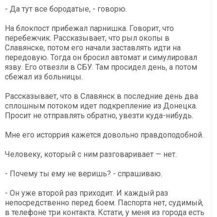
- Да тут все бородатые, - говорю.
На блокпост прибежал парнишка. Говорит, что
перебежчик. Рассказывает, что рыл окопы в
Славянске, потом его начали заставлять идти на
передовую. Тогда он бросил автомат и симулировал
язву. Его отвезли в СБУ. Там просидел день, а потом
сбежал из больницы.
Рассказывает, что в Славянск в последние день два
сплошным потоком идет подкрепление из Донецка.
Просит не отправлять обратно, увезти куда-нибудь.
Мне его исторрия кажется довольно правдоподобной.
Человеку, который с ним разговаривает — нет.
- Почему ты ему не веришь? - спрашиваю.
- Он уже второй раз приходит. И каждый раз
непосредственно перед боем. Паспорта нет, судимый,
в телефоне три контакта. Кстати, у меня из города есть