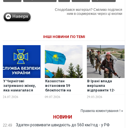
Сподобався матеріал? Сміливо поділися
ним в соцмережах через ці кнопки
ІНШІ НОВИНИ ПО ТЕМІ
У Чернігові
Казахстан
В Ірані влада
затримано жінку,
встановив 59
вирішила
яка намагалася
блокпостів на
відправити 12-
передати
кордоні для
річних дітей на
24.07.2026
09.07.2026
29.03.2026
військовим
боротьби з
блокпости, - ЗМІ
вибухівку,
вивозом палива
замасковану під
Правила коментування ! »
бургер із
НОВИНИ
McDonald’s
Здатен розвивати швидкість до 560 км/год - у РФ
22:49