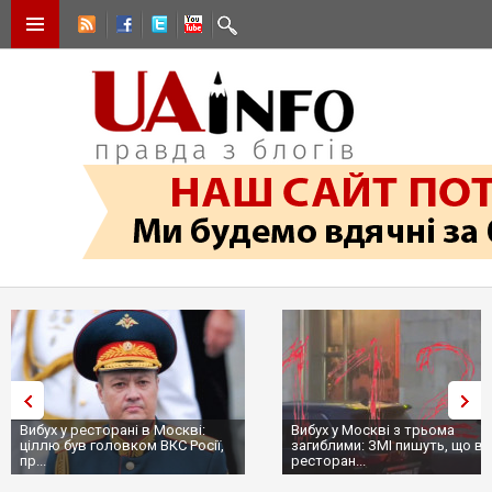
Вибух у ресторані в Москві:
Вибух у Москві з трьома
ціллю був головком ВКС Росії,
загиблими: ЗМІ пишуть, що в
пр...
ресторан...