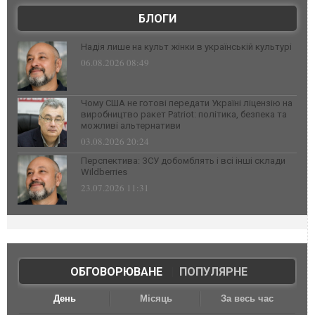
БЛОГИ
Надія лише на культ жінки в українській культурі
06.08.2026 08:49
Чому США не готові передати Україні ліцензію на
виробництво ракет Patriot: політика, безпека та
можливі альтернативи
03.08.2026 20:24
Перспектива: ЗСУ добомблять і всі інші склади
Wildberries
23.07.2026 11:31
ОБГОВОРЮВАНЕ
|
ПОПУЛЯРНЕ
День
Місяць
За весь час