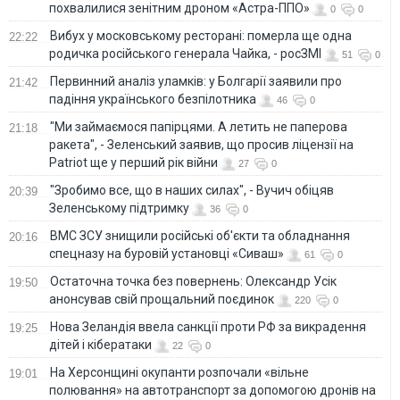
похвалилися зенітним дроном «Астра-ППО»
0
0
Вибух у московському ресторані: померла ще одна
22:22
родичка російського генерала Чайка, - росЗМІ
51
0
Первинний аналіз уламків: у Болгарії заявили про
21:42
падіння українського безпілотника
46
0
"Ми займаємося папірцями. А летить не паперова
21:18
ракета", - Зеленський заявив, що просив ліцензії на
Patriot ще у перший рік війни
27
0
"Зробимо все, що в наших силах", - Вучич обіцяв
20:39
Зеленському підтримку
36
0
ВМС ЗСУ знищили російські об'єкти та обладнання
20:16
спецназу на буровій установці «Сиваш»
61
0
Остаточна точка без повернень: Олександр Усік
19:50
анонсував свій прощальний поєдинок
220
0
Нова Зеландія ввела санкції проти РФ за викрадення
19:25
дітей і кібератаки
22
0
На Херсонщині окупанти розпочали «вільне
19:01
полювання» на автотранспорт за допомогою дронів на