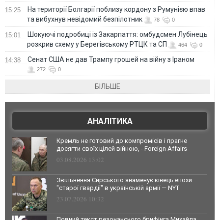
На території Болгарії поблизу кордону з Румунією впав
15:25
та вибухнув невідомий безпілотник
78
0
Шокуючі подробиці із Закарпаття: омбудсмен Лубінець
15:01
розкрив схему у Берегівському РТЦК та СП
464
0
Сенат США не дав Трампу грошей на війну з Іраном
14:38
272
0
БІЛЬШЕ
АНАЛІТИКА
Кремль не готовий до компромісів і прагне
досягти своїх цілей війною, - Foreign Affairs
03.08.2026 13:02
Звільнення Сирського знаменує кінець епохи
"старої гвардії" в українській армії — NYT
23.07.2026 10:32
Повний текст резонансного брифінга Михайла