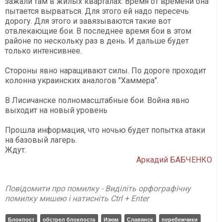
зажали там в жилых кварталах. Время от времени она
пытается вырваться. Для этого ей надо пересечь
дорогу. Для этого и завязываются такие вот
отвлекающие бои. В последнее время бои в этом
районе по нескольку раз в день. И дальше будет
только интенсивнее.
Стороны явно наращивают силы. По дороге проходит
колонна украинских аналогов "Хаммера".
В Лисичанске полномасштабные бои. Война явно
выходит на новый уровень
Прошла информация, что ночью будет попытка атаки
на базовый лагерь.
Ждут.
Аркадий БАБЧЕНКО
Повідомити про помилку - Виділіть орфографічну
помилку мишею і натисніть Ctrl + Enter
Блокпост
обстрел блокпоста
Изюм
Славянск
перебежчики