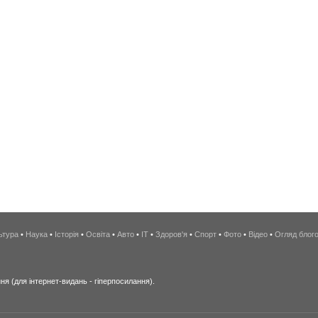
ьтура
•
Наука
•
Історія
•
Освіта
•
Авто
•
IT
•
Здоров'я
•
Спорт
•
Фото
•
Відео
•
Огляд блог
я (для інтернет-видань - гіперпосилання).