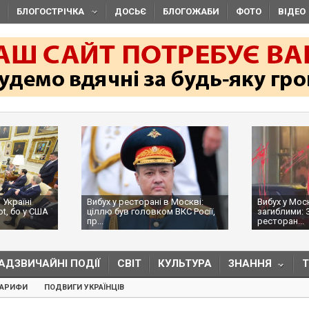
БЛОГОСТРІЧКА
ДОСЬЄ
БЛОГОЖАБИ
ФОТО
ВІДЕО
 Україні
Вибух у ресторані в Москві:
Вибух у Мос
ot, бо у США
ціллю був головком ВКС Росії,
загиблими: 
пр...
ресторан...
АДЗВИЧАЙНІ ПОДІЇ
СВІТ
КУЛЬТУРА
ЗНАННЯ
ТАРИФИ
ПОДВИГИ УКРАЇНЦІВ