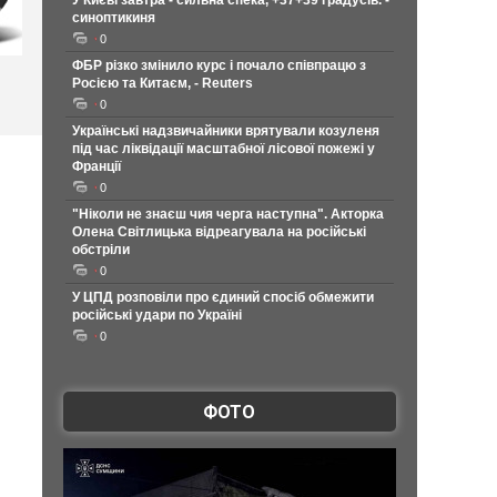
У Києві завтра - сильна спека, +37+39 градусів. -
синоптикиня
0
ФБР різко змінило курс і почало співпрацю з
Росією та Китаєм, - Reuters
0
Українські надзвичайники врятували козуленя
під час ліквідації масштабної лісової пожежі у
Франції
0
"Ніколи не знаєш чия черга наступна". Акторка
Олена Світлицька відреагувала на російські
обстріли
0
У ЦПД розповіли про єдиний спосіб обмежити
російські удари по Україні
0
ФОТО