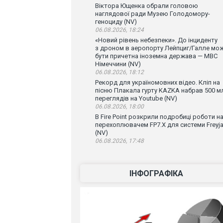
Віктора Ющенка обрали головою
наглядової ради Музею Голодомору-
геноциду (NV)
06.08.2026, 18:24
«Новий рівень небезпеки». До інциденту
з дроном в аеропорту Лейпциг/Галле мо
бути причетна іноземна держава — МВС
Німеччини (NV)
06.08.2026, 18:12
Рекорд для україномовних відео. Кліп на
пісню Плакала гурту KAZKA набрав 500 м
переглядів на Youtube (NV)
06.08.2026, 18:00
В Fire Point розкрили подробиці роботи н
перехоплювачем FP7.X для системи Freyj
(NV)
06.08.2026, 17:48
ІНФОГРАФІКА