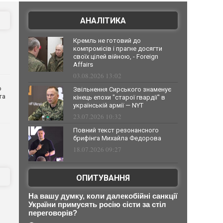
АНАЛІТИКА
Кремль не готовий до
компромісів і прагне досягти
своїх цілей війною, - Foreign
Affairs
03.08.2026 13:02
о
Звільнення Сирського знаменує
та
кінець епохи "старої гвардії" в
українській армії — NYT
23.07.2026 10:32
Повний текст резонансного
брифінга Михайла Федорова
18.07.2026 09:27
ОПИТУВАННЯ
На вашу думку, коли далекобійні санкції
України примусять росію сісти за стіл
переговорів?