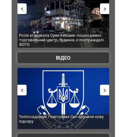
Росія атакувала Суми КАБами: пошкоджено
Українські на
торговельний центр, будинки, є постраждалі.
під час ліквід
ФОТО
Франції
ВІДЕО
Топпосадовцю Повітряних Сил вручили нову
Сили оборони 
підозру
губернатор ре
атаку. ВІДЕО