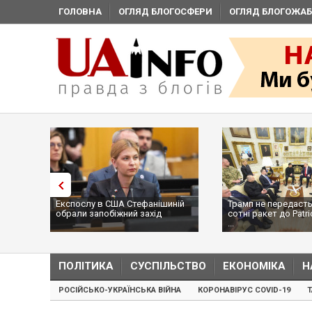
ГОЛОВНА
ОГЛЯД БЛОГОСФЕРИ
ОГЛЯД БЛОГОЖАБ
Експослу в США Стефанішиній
Трамп не передасть
обрали запобіжний захід
сотні ракет до Patri
...
ПОЛІТИКА
СУСПІЛЬСТВО
ЕКОНОМІКА
Н
РОСІЙСЬКО-УКРАЇНСЬКА ВІЙНА
КОРОНАВІРУС COVID-19