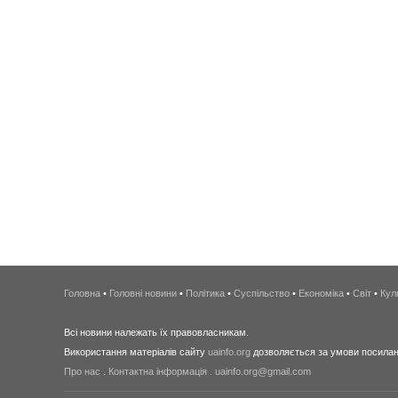
Головна
•
Головні новини
•
Політика
•
Суспільство
•
Економіка
•
Світ
•
Кул
Всі новини належать їх правовласникам.
Використання матеріалів сайту
uainfo.org
дозволяється за умови посиланн
Про нас
.
Контактна інформація
.
uainfo.org@gmail.com