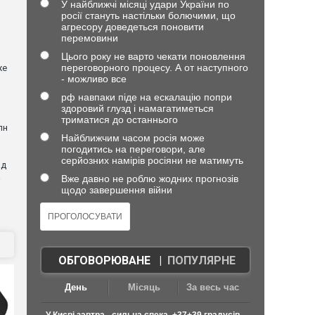
У найближчі місяці удари України по
росії стануть настільки болючими, що
агресору доведеться поновити
перемовини
Цього року не варто чекати поновлення
переговорного процесу. А от наступного
же
- можливо все
рф навпаки піде на ескалацію попри
здоровий глузд і намагатиметься
триматися до останнього
лн
Найближчим часом росія може
погодитись на переговори, але
серйозних намірів росіяни не матимуть
ад
a
Вже давно не роблю жодних прогнозів
щодо завершення війни
ОБГОВОРЮВАНЕ
|
ПОПУЛЯРНЕ
День
Місяць
За весь час