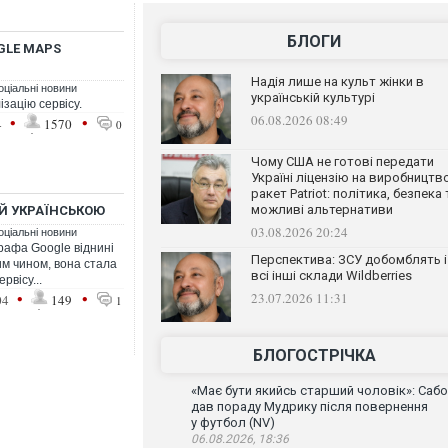
БЛОГИ
GLE MAPS
Надія лише на культ жінки в
оціальні новини
українській культурі
зацію сервісу.
06.08.2026 08:49
•
•
4
1570
0
Чому США не готові передати
Україні ліцензію на виробництв
ракет Patriot: політика, безпека 
можливі альтернативи
 Й УКРАЇНСЬКОЮ
03.08.2026 20:24
оціальні новини
рафа Google віднині
Перспектива: ЗСУ добомблять і
им чином, вона стала
всі інші склади Wildberries
рвісу...
•
•
23.07.2026 11:31
04
149
1
БЛОГОСТРІЧКА
«Має бути якийсь старший чоловік»: Сабо
дав пораду Мудрику після повернення
у футбол (NV)
06.08.2026, 18:36