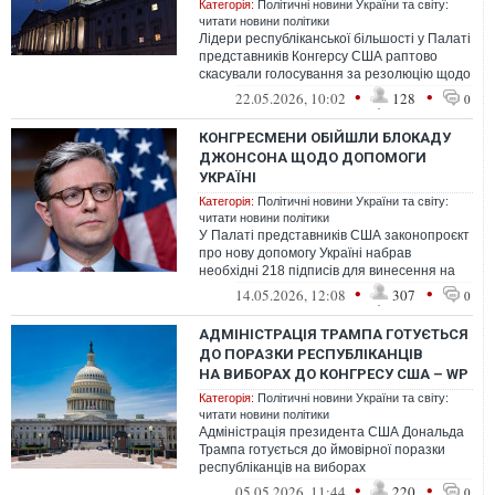
Категорія:
Політичні новини України та світу:
читати новини політики
Лідери республіканської більшості у Палаті
представників Конгерсу США раптово
скасували голосування за резолюцію щодо
обмеження повноважень президента...
•
•
22.05.2026, 10:02
128
0
КОНГРЕСМЕНИ ОБІЙШЛИ БЛОКАДУ
ДЖОНСОНА ЩОДО ДОПОМОГИ
УКРАЇНІ
Категорія:
Політичні новини України та світу:
читати новини політики
У Палаті представників США законопроєкт
про нову допомогу Україні набрав
необхідні 218 підписів для винесення на
розгляд. Це дозволяє запустити процед...
•
•
14.05.2026, 12:08
307
0
АДМІНІСТРАЦІЯ ТРАМПА ГОТУЄТЬСЯ
ДО ПОРАЗКИ РЕСПУБЛІКАНЦІВ
НА ВИБОРАХ ДО КОНГРЕСУ США – WP
Категорія:
Політичні новини України та світу:
читати новини політики
Адміністрація президента США Дональда
Трампа готується до ймовірної поразки
республіканців на виборах
до Конгресу та можливих наслідків цього,
•
•
05.05.2026, 11:44
220
0