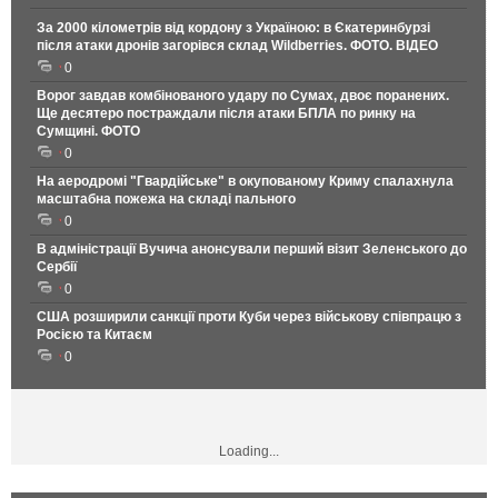
За 2000 кілометрів від кордону з Україною: в Єкатеринбурзі
після атаки дронів загорівся склад Wildberries. ФОТО. ВІДЕО
0
Ворог завдав комбінованого удару по Сумах, двоє поранених.
Ще десятеро постраждали після атаки БПЛА по ринку на
Сумщині. ФОТО
0
На аеродромі "Гвардійське" в окупованому Криму спалахнула
масштабна пожежа на складі пального
0
В адміністрації Вучича анонсували перший візит Зеленського до
Сербії
0
США розширили санкції проти Куби через військову співпрацю з
Росією та Китаєм
0
Loading...