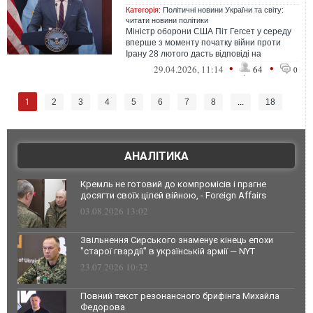
Категорія:
Політичні новини України та світу:
читати новини політики
Міністр оборони США Піт Гегсет у середу
вперше з моменту початку війни проти
Ірану 28 лютого дасть відповіді на
запитання законодавців у Конгресі.
•
•
29.04.2026, 11:14
64
0
1
2
3
4
5
6
7
8
...
18
АНАЛІТИКА
Кремль не готовий до компромісів і прагне
досягти своїх цілей війною, - Foreign Affairs
03.08.2026 13:02
Звільнення Сирського знаменує кінець епохи
"старої гвардії" в українській армії — NYT
23.07.2026 10:32
Повний текст резонансного брифінга Михайла
Федорова