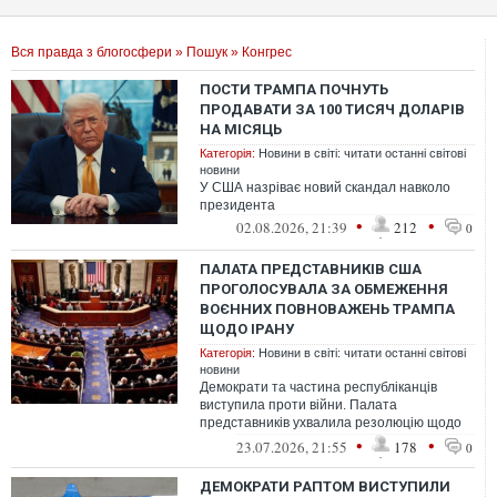
Вся правда з блогосфери
»
Пошук
» Конгрес
ПОСТИ ТРАМПА ПОЧНУТЬ
ПРОДАВАТИ ЗА 100 ТИСЯЧ ДОЛАРІВ
НА МІСЯЦЬ
Категорія:
Новини в світі: читати останні світові
новини
У США назріває новий скандал навколо
президента
•
•
02.08.2026, 21:39
212
0
ПАЛАТА ПРЕДСТАВНИКІВ США
ПРОГОЛОСУВАЛА ЗА ОБМЕЖЕННЯ
ВОЄННИХ ПОВНОВАЖЕНЬ ТРАМПА
ЩОДО ІРАНУ
Категорія:
Новини в світі: читати останні світові
новини
Демократи та частина республіканців
виступила проти війни. Палата
представників ухвалила резолюцію щодо
Ірану
•
•
23.07.2026, 21:55
178
0
ДЕМОКРАТИ РАПТОМ ВИСТУПИЛИ