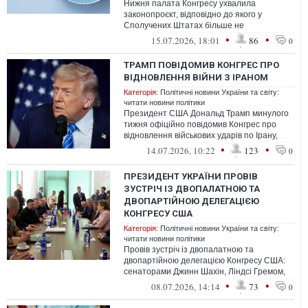
Нижня палата Конгресу ухвалила
законопроєкт, відповідно до якого у
Сполучених Штатах більше не
відбуватиметься сезонне переведення
•
•
15.07.2026, 18:01
86
0
годинників.
ТРАМП ПОВІДОМИВ КОНГРЕС ПРО
ВІДНОВЛЕННЯ ВІЙНИ З ІРАНОМ
Категорія:
Політичні новини України та світу:
читати новини політики
Президент США Дональд Трамп минулого
тижня офіційно повідомив Конгрес про
відновлення військових ударів по Ірану,
зберігаючи за собою право атакувати ...
•
•
14.07.2026, 10:22
123
0
ПРЕЗИДЕНТ УКРАЇНИ ПРОВІВ
ЗУСТРІЧ ІЗ ДВОПАЛАТНОЮ ТА
ДВОПАРТІЙНОЮ ДЕЛЕГАЦІЄЮ
КОНГРЕСУ США
Категорія:
Політичні новини України та світу:
читати новини політики
Провів зустріч із двопалатною та
двопартійною делегацією Конгресу США:
сенаторами Джинн Шахін, Ліндсі Гремом,
Річардом Дурбіном, Крістофером Кунсом,
•
•
08.07.2026, 14:14
73
0
М...