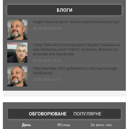
БЛОГИ
Надія лише на культ жінки в українській культурі
06.08.2026 08:49
Чому США не готові передати Україні ліцензію на
виробництво ракет Patriot: політика, безпека та
можливі альтернативи
03.08.2026 20:24
Перспектива: ЗСУ добомблять і всі інші склади
Wildberries
23.07.2026 11:31
ОБГОВОРЮВАНЕ
|
ПОПУЛЯРНЕ
День
Місяць
За весь час