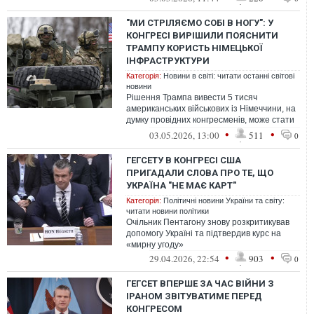
зокрема...
"МИ СТРІЛЯЄМО СОБІ В НОГУ": У
КОНГРЕСІ ВИРІШИЛИ ПОЯСНИТИ
ТРАМПУ КОРИСТЬ НІМЕЦЬКОЇ
ІНФРАСТРУКТУРИ
Категорія:
Новини в світі: читати останні світові
новини
Рішення Трампа вивести 5 тисяч
американських військових із Німеччини, на
думку провідних конгресменів, може стати
стратегічним подарунком для Кремля
•
•
03.05.2026, 13:00
511
0
ГЕГСЕТУ В КОНГРЕСІ США
ПРИГАДАЛИ СЛОВА ПРО ТЕ, ЩО
УКРАЇНА "НЕ МАЄ КАРТ"
Категорія:
Політичні новини України та світу:
читати новини політики
Очільник Пентагону знову розкритикував
допомогу Україні та підтвердив курс на
«мирну угоду»
•
•
29.04.2026, 22:54
903
0
ГЕГСЕТ ВПЕРШЕ ЗА ЧАС ВІЙНИ З
ІРАНОМ ЗВІТУВАТИМЕ ПЕРЕД
КОНГРЕСОМ