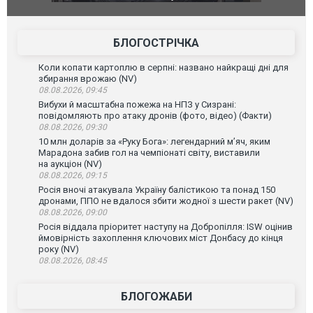
фільму "Афера Томаса Крауна"
перемовин
БЛОГОСТРІЧКА
Коли копати картоплю в серпні: названо найкращі дні для
збирання врожаю (NV)
08.08.2026, 09:45
Вибухи й масштабна пожежа на НПЗ у Сизрані:
повідомляють про атаку дронів (фото, відео) (Факти)
08.08.2026, 09:30
10 млн доларів за «Руку Бога»: легендарний м’яч, яким
Марадона забив гол на чемпіонаті світу, виставили
на аукціон (NV)
08.08.2026, 09:15
Росія вночі атакувала Україну балістикою та понад 150
дронами, ППО не вдалося збити жодної з шести ракет (NV)
08.08.2026, 09:00
Росія віддала пріоритет наступу на Добропілля: ISW оцінив
ймовірність захоплення ключових міст Донбасу до кінця
року (NV)
08.08.2026, 08:45
БЛОГОЖАБИ