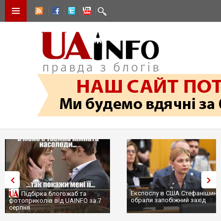
Експослу в США Стефанішині
Підбірка блогожаб та
обрали запобіжний захід
фотоприколів від UAINFO за 7
серпня