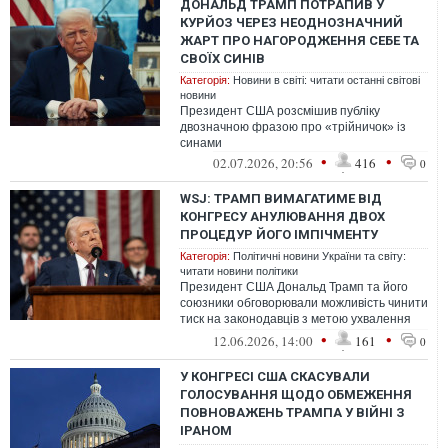
ДОНАЛЬД ТРАМП ПОТРАПИВ У
КУРЙОЗ ЧЕРЕЗ НЕОДНОЗНАЧНИЙ
ЖАРТ ПРО НАГОРОДЖЕННЯ СЕБЕ ТА
СВОЇХ СИНІВ
Категорія:
Новини в світі: читати останні світові
новини
Президент США розсмішив публіку
двозначною фразою про «трійничок» із
синами
•
•
02.07.2026, 20:56
416
0
WSJ: ТРАМП ВИМАГАТИМЕ ВІД
КОНГРЕСУ АНУЛЮВАННЯ ДВОХ
ПРОЦЕДУР ЙОГО ІМПІЧМЕНТУ
Категорія:
Політичні новини України та світу:
читати новини політики
Президент США Дональд Трамп та його
союзники обговорювали можливість чинити
тиск на законодавців з метою ухвалення
резолюції, спрямованої на анулюванн...
•
•
12.06.2026, 14:00
161
0
У КОНГРЕСІ США СКАСУВАЛИ
ГОЛОСУВАННЯ ЩОДО ОБМЕЖЕННЯ
ПОВНОВАЖЕНЬ ТРАМПА У ВІЙНІ З
ІРАНОМ