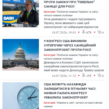
ПРОТИ ЗАКОНУ ПРО "ПЕКЕЛЬНІ"
САНКЦІЇ ДЛЯ РОСІЇ
Категорія:
Політичні новини України та світу:
читати новини політики
Хоча демократи і надалі підтримують
Україну, вони вважають саме цей
законопроект не найкращим варіантом
підтримки
•
•
18.07.2026, 19:01
679
0
У КОНГРЕСІ США ВИНИКЛИ
СУПЕРЕЧКИ ЧЕРЕЗ САНКЦІЙНИЙ
ЗАКОНОПРОЄКТ ПРОТИ РОСІЇ
Категорія:
Політичні новини України та світу:
читати новини політики
Демократи в Конгресі США занепокоєні
санкційним законопроєктом проти Росії,
який може надати Дональду Трампу широкі
повноваження щодо запровадження ми...
•
•
16.07.2026, 11:32
155
0
США МОЖУТЬ НАЗАВЖДИ
ЗАЛИШИТИСЯ В ЛІТНЬОМУ ЧАСІ:
НИЖНЯ ПАЛАТА КОНГРЕСУ
УХВАЛИЛА ЗАКОНОПРОЄКТ
Категорія:
Новини в світі: читати останні світові
новини