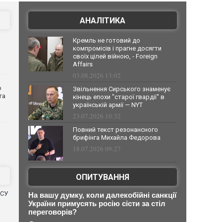
АНАЛІТИКА
Кремль не готовий до
компромісів і прагне досягти
своїх цілей війною, - Foreign
Affairs
03.08.2026 13:02
о
Звільнення Сирського знаменує
та
кінець епохи "старої гвардії" в
українській армії — NYT
23.07.2026 10:32
Повний текст резонансного
брифінга Михайла Федорова
18.07.2026 09:27
ОПИТУВАННЯ
ЗСУ
На вашу думку, коли далекобійні санкції
України примусять росію сісти за стіл
переговорів?