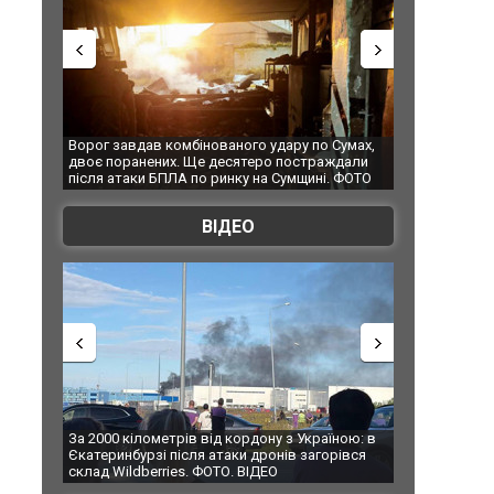
Ворог завдав комбінованого удару по Сумах,
За 2000 кілом
двоє поранених. Ще десятеро постраждали
Єкатеринбурзі
після атаки БПЛА по ринку на Сумщині. ФОТО
склад Wildber
ВІДЕО
За 2000 кілометрів від кордону з Україною: в
В Таїланді фу
Єкатеринбурзі після атаки дронів загорівся
блискавки під
склад Wildberries. ФОТО. ВІДЕО
постраждали.