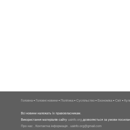
Головна
•
Головні новини
•
Політика
•
Суспільство
•
Економіка
•
Світ
•
Кул
Всі новини належать їх правовласникам.
Використання матеріалів сайту
uainfo.org
дозволяється за умови посиланн
Про нас
.
Контактна інформація
.
uainfo.org@gmail.com