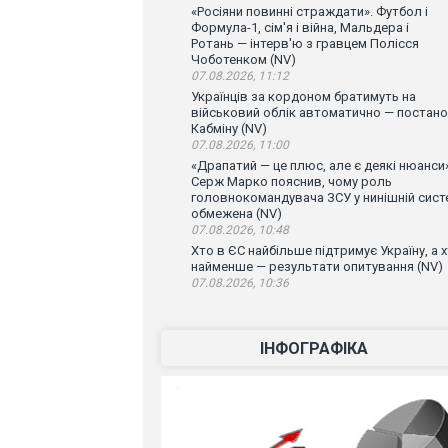
«Росіяни повинні страждати». Футбол і
Формула-1, сім'я і війна, Мальдера і
Ротань — інтерв'ю з гравцем Полісся
Чоботенком (NV)
07.08.2026, 11:12
Українців за кордоном братимуть на
військовий облік автоматично — постан
Кабміну (NV)
07.08.2026, 11:00
«Драпатий — це плюс, але є деякі нюанси»
Серж Марко пояснив, чому роль
головнокомандувача ЗСУ у нинішній сист
обмежена (NV)
07.08.2026, 10:48
Хто в ЄС найбільше підтримує Україну, а 
найменше — результати опитування (NV)
07.08.2026, 10:36
ІНФОГРАФІКА