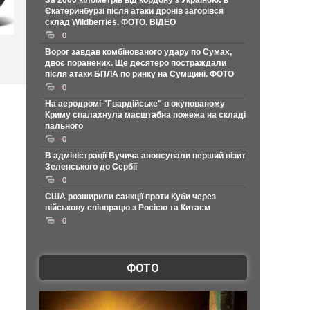
За 2000 кілометрів від кордону з Україною: в
Єкатеринбурзі після атаки дронів загорівся
склад Wildberries. ФОТО. ВІДЕО
0
Ворог завдав комбінованого удару по Сумах,
двоє поранених. Ще десятеро постраждали
після атаки БПЛА по ринку на Сумщині. ФОТО
0
На аеродромі "Гвардійське" в окупованому
Криму спалахнула масштабна пожежа на складі
пального
0
В адміністрації Вучича анонсували перший візит
Зеленського до Сербії
0
США розширили санкції проти Куби через
військову співпрацю з Росією та Китаєм
0
ФОТО