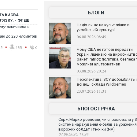
БЛОГИ
ТЬ КИЄВА
'ЯЗКУ, - ФЛЕШ
Надія лише на культ жінки в
віту: читати новини
українській культурі
06.08.2026 08:49
ані до 220 кілометрів
•
•
15
433
0
Чому США не готові передати
Україні ліцензію на виробництв
ракет Patriot: політика, безпека 
можливі альтернативи
03.08.2026 20:24
Перспектива: ЗСУ добомблять і
всі інші склади Wildberries
23.07.2026 11:31
БЛОГОСТРІЧКА
Серж Марко розповів, чи спрацювала у 
система нарахування є-балів за ураження
ворожих солдат і техніки (NV)
07.08.2026, 11:24