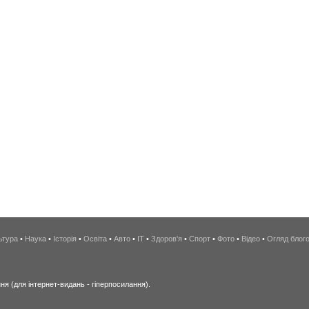
ьтура
•
Наука
•
Історія
•
Освіта
•
Авто
•
IT
•
Здоров'я
•
Спорт
•
Фото
•
Відео
•
Огляд блог
я (для інтернет-видань - гіперпосилання).