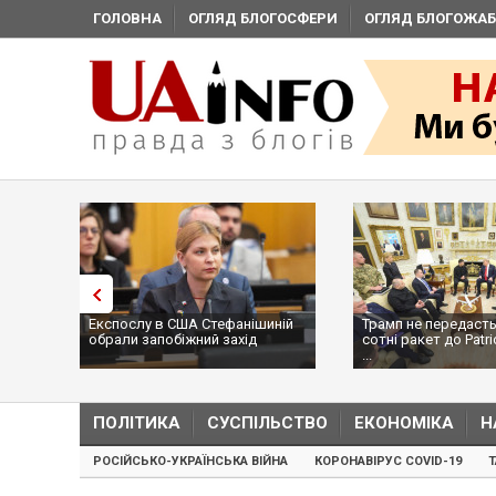
ГОЛОВНА
ОГЛЯД БЛОГОСФЕРИ
ОГЛЯД БЛОГОЖАБ
Експослу в США Стефанішиній
Трамп не передасть
обрали запобіжний захід
сотні ракет до Patri
...
ПОЛІТИКА
СУСПІЛЬСТВО
ЕКОНОМІКА
Н
РОСІЙСЬКО-УКРАЇНСЬКА ВІЙНА
КОРОНАВІРУС COVID-19