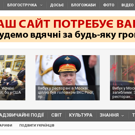
БЛОГОСТРІЧКА
ДОСЬЄ
БЛОГОЖАБИ
ФОТО
ВІДЕО
 Україні
Вибух у ресторані в Москві:
Вибух у Мос
ot, бо у США
ціллю був головком ВКС Росії,
загиблими: 
пр...
ресторан...
АДЗВИЧАЙНІ ПОДІЇ
СВІТ
КУЛЬТУРА
ЗНАННЯ
ТАРИФИ
ПОДВИГИ УКРАЇНЦІВ