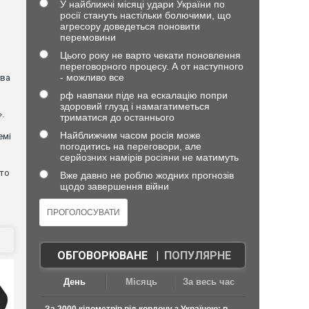
У найближчі місяці удари України по
росії стануть настільки болючими, що
агресору доведеться поновити
перемовини
Цього року не варто чекати поновлення
переговорного процесу. А от наступного
- можливо все
ова
рф навпаки піде на ескалацію попри
здоровий глузд і намагатиметься
.
триматися до останнього
Найближчим часом росія може
емі
погодитись на переговори, але
серйозних намірів росіяни не матимуть
хто
Вже давно не роблю жодних прогнозів
щодо завершення війни
ОБГОВОРЮВАНЕ
|
ПОПУЛЯРНЕ
День
Місяць
За весь час