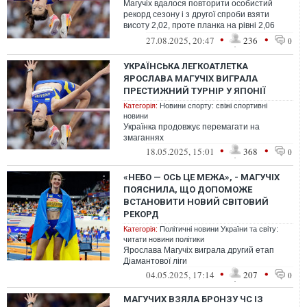
Магучіх вдалося повторити особистий
рекорд сезону і з другої спроби взяти
висоту 2,02, проте планка на рівні 2,06
українці вже не підкорилася
•
•
27.08.2025, 20:47
236
0
УКРАЇНСЬКА ЛЕГКОАТЛЕТКА
ЯРОСЛАВА МАГУЧІХ ВИГРАЛА
ПРЕСТИЖНИЙ ТУРНІР У ЯПОНІЇ
Категорія:
Новини спорту: свіжі спортивні
новини
Українка продовжує перемагати на
змаганнях
•
•
18.05.2025, 15:01
368
0
«НЕБО — ОСЬ ЦЕ МЕЖА», - МАГУЧІХ
ПОЯСНИЛА, ЩО ДОПОМОЖЕ
ВСТАНОВИТИ НОВИЙ СВІТОВИЙ
РЕКОРД
Категорія:
Політичні новини України та світу:
читати новини політики
Ярослава Магучіх виграла другий етап
Діамантової ліги
•
•
04.05.2025, 17:14
207
0
МАГУЧИХ ВЗЯЛА БРОНЗУ ЧС ІЗ