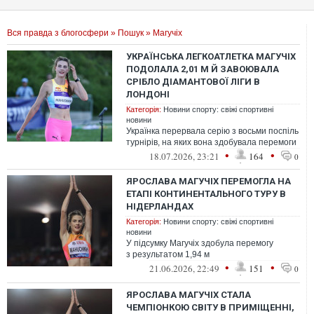
Вся правда з блогосфери
»
Пошук
» Магучіх
УКРАЇНСЬКА ЛЕГКОАТЛЕТКА МАГУЧІХ
ПОДОЛАЛА 2,01 М Й ЗАВОЮВАЛА
СРІБЛО ДІАМАНТОВОЇ ЛІГИ В
ЛОНДОНІ
Категорія:
Новини спорту: свіжі спортивні
новини
Українка перервала серію з восьми поспіль
турнірів, на яких вона здобувала перемоги
•
•
18.07.2026, 23:21
164
0
ЯРОСЛАВА МАГУЧІХ ПЕРЕМОГЛА НА
ЕТАПІ КОНТИНЕНТАЛЬНОГО ТУРУ В
НІДЕРЛАНДАХ
Категорія:
Новини спорту: свіжі спортивні
новини
У підсумку Магучіх здобула перемогу
з результатом 1,94 м
•
•
21.06.2026, 22:49
151
0
ЯРОСЛАВА МАГУЧІХ СТАЛА
ЧЕМПІОНКОЮ СВІТУ В ПРИМІЩЕННІ,