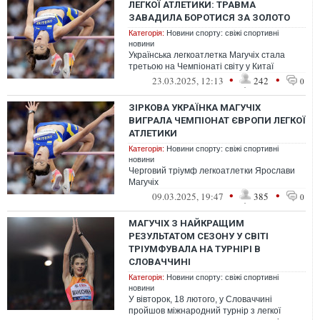
ЛЕГКОЇ АТЛЕТИКИ: ТРАВМА
ЗАВАДИЛА БОРОТИСЯ ЗА ЗОЛОТО
Категорія:
Новини спорту: свіжі спортивні
новини
Українська легкоатлетка Магучіх стала
третьою на Чемпіонаті світу у Китаї
•
•
23.03.2025, 12:13
242
0
ЗІРКОВА УКРАЇНКА МАГУЧІХ
ВИГРАЛА ЧЕМПІОНАТ ЄВРОПИ ЛЕГКОЇ
АТЛЕТИКИ
Категорія:
Новини спорту: свіжі спортивні
новини
Черговий тріумф легкоатлетки Ярослави
Магучіх
•
•
09.03.2025, 19:47
385
0
МАГУЧІХ З НАЙКРАЩИМ
РЕЗУЛЬТАТОМ СЕЗОНУ У СВІТІ
ТРІУМФУВАЛА НА ТУРНІРІ В
СЛОВАЧЧИНІ
Категорія:
Новини спорту: свіжі спортивні
новини
У вівторок, 18 лютого, у Словаччині
пройшов міжнародний турнір з легкої