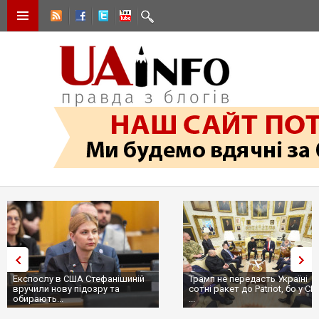
Експослу в США Стефанішиній
Трамп не передасть Україні
вручили нову підозру та
сотні ракет до Patriot, бо у С
обирають...
...