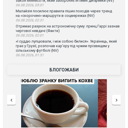
закон Міннесоти, який забороняє інтимні дипфейки (NV)
06.08.2026, 03:01
Малайзія посилює правила піших походів через тренд
на «скорочені» маршрути в соцмережах (NV)
06.08.2026, 02:31
Отримає рахунок на астрономічну суму: принц Гаррі зазнав
чергової невдачі (Факти)
06.08.2026, 02:01
«І суддю лупцювали, і між собою билися». Українець, який
грає у Грузії, розпочав кар'єру під чужим прізвищем у
сільському футболі (NV)
06.08.2026, 01:31
БЛОГОЖАБИ