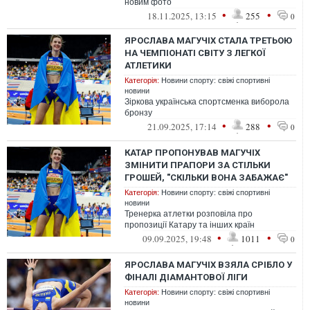
новим фото
•
•
18.11.2025, 13:15
255
0
ЯРОСЛАВА МАГУЧІХ СТАЛА ТРЕТЬОЮ
НА ЧЕМПІОНАТІ СВІТУ З ЛЕГКОЇ
АТЛЕТИКИ
Категорія:
Новини спорту: свіжі спортивні
новини
Зіркова українська спортсменка виборола
бронзу
•
•
21.09.2025, 17:14
288
0
КАТАР ПРОПОНУВАВ МАГУЧІХ
ЗМІНИТИ ПРАПОРИ ЗА СТІЛЬКИ
ГРОШЕЙ, "СКІЛЬКИ ВОНА ЗАБАЖАЄ"
Категорія:
Новини спорту: свіжі спортивні
новини
Тренерка атлетки розповіла про
пропозиції Катару та інших країн
•
•
09.09.2025, 19:48
1011
0
ЯРОСЛАВА МАГУЧІХ ВЗЯЛА СРІБЛО У
ФІНАЛІ ДІАМАНТОВОЇ ЛІГИ
Категорія:
Новини спорту: свіжі спортивні
новини