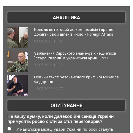
АНАЛІТИКА
Кремль не готовий до компромісів і прагне
досягти своїх цілей війною, - Foreign Affairs
03.08.2026 13:02
Звільнення Сирського знаменує кінець епохи
"старої гвардії" в українській армії — NYT
23.07.2026 10:32
Повний текст резонансного брифінга Михайла
Федорова
18.07.2026 09:27
ОПИТУВАННЯ
На вашу думку, коли далекобійні санкції України
примусять росію сісти за стіл переговорів?
У найближчі місяці удари України по росії стануть