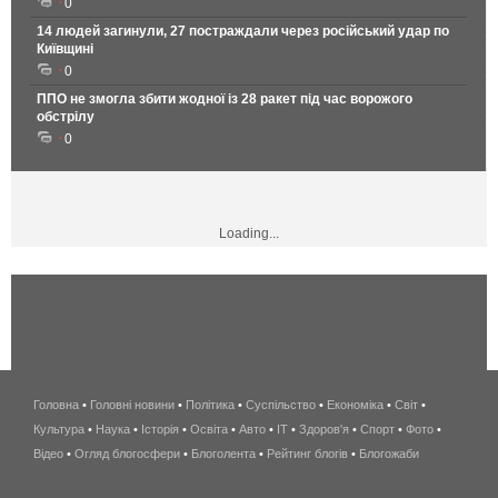
0
14 людей загинули, 27 постраждали через російський удар по
Київщині
0
ППО не змогла збити жодної із 28 ракет під час ворожого
обстрілу
0
Loading...
Головна
•
Головні новини
•
Політика
•
Суспільство
•
Економіка
беспроводной
•
Світ
•
Культура
•
Наука
•
Історія
•
Освіта
•
Авто
•
IT
•
Здоров'я
интернет
•
Спорт
•
Фото
•
Відео
•
Огляд блогосфери
•
Блоголента
•
Рейтинг блогів
киев
•
Блогожаби
и