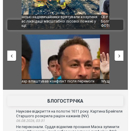
и козуленя
СБУ за сприяння Нацполіції та правоохоронців
Росіяни ат
ї пожежі у
Болгарії затримала міжнародного наркобарона.
одна людин
ВІДЕО
ФОТО
перемоги
Мудрик провів перший матч за "Челсі" після
Українські
допінгової дискваліфікації. ВІДЕО
під час лік
Франції
БЛОГОСТРІЧКА
Наукове відкриття на полотні 1611 року. Картина Брейгеля
Старшого розкрила раціон кажанів (NV)
06.08.2026, 03:31
Не переконали. Суддя відхилив прохання Маска зупинити