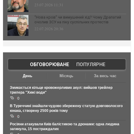
23.07.2026 11:31
“Нова кров” чи вимушений хід? Чому Драпатий
очолив ЗСУ на піку суспільних протестів
22.07.2026 20:36
ОБГОВОРЮВАНЕ
|
ПОПУЛЯРНЕ
День
Місяць
За весь час
Змикається кільце кровожерливих акул: вийшов трейлер
трилера "Хижі води"
0
В Туреччині знайшли чудово збережену статую довговолосого
юнака, створену 2500 років тому
0
Росіяни атакували Київ балістикою та дронами: одна людина
загинула, 15 постраждалих