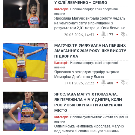
У ЮЛІЇ ЛЕВЧЕНКО – СРІБЛО
Категорія:
Новини спорту: свіжі спортивні
новини
Ярослава Магучіх виграла золоту медаль
на чемпіонаті світу в приміщенні з
результатом 2,01 метра, а Юлія Левченко
здобула срібло, взявши висоту 1,99 м...
•
•
20.03.2026, 14:53
177
0
МАГУЧІХ ТРІУМФУВАЛА НА ПЕРШИХ
ЗМАГАННЯХ 2026 РОКУ: ЯКУ ВИСОТУ
ПІДКОРИЛА
Категорія:
Новини спорту: свіжі спортивні
новини
Ярослава з рекордом турніру виграла
Меморіал Дем'янюка у Львов
•
•
17.01.2026, 22:22
408
0
ЯРОСЛАВА МАГУЧІХ ПОКАЗАЛА,
ЯК ПЕРЕЖИЛА НІЧ У ДНІПРІ, КОЛИ
РОСІЙСЬКІ ОКУПАНТИ АТАКУВАЛИ
МІСТО
Категорія:
Новини суспільства: читати соціальні
новини
Олімпійська чемпіонка Ярослава Магучіх
поділилася зі своїми шанувальниками