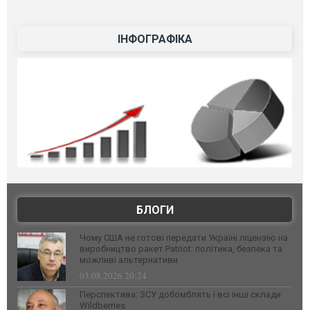
ІНФОГРАФІКА
БЛОГИ
Чому США не готові передати Україні ліцензію на
виробництво ракет Patriot: політика, безпека та
можливі альтернативи
03.08.2026 20:24
Перспектива: ЗСУ добомблять і всі інші склади
Wildberries