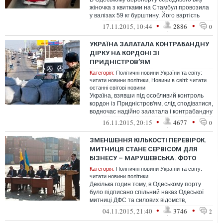
жіночка з квитками на Стамбул провозила
у валізах 59 кг бурштину. Його вартість
приблизно 9 млн. гривень.
•
•
17.11.2015, 10:44
2886
0
УКРАЇНА ЗАЛАТАЛА КОНТРАБАНДНУ
ДІРКУ НА КОРДОНІ ЗІ
ПРИДНІСТРОВ’ЯМ
Категорія:
Політичні новини України та світу:
читати новини політики
,
Новини в світі: читати
останні світові новини
Україна, взявши під особливий контроль
кордон із Придністров'ям, слід сподіватися,
водночас надійно залатала і контрабандну
дірку охороною кількох дес...
•
•
16.11.2015, 20:15
4677
0
ЗМЕНШЕННЯ КІЛЬКОСТІ ПЕРЕВІРОК.
МИТНИЦЯ СТАНЕ СЕРВІСОМ ДЛЯ
БІЗНЕСУ – МАРУШЕВСЬКА. ФОТО
Категорія:
Політичні новини України та світу:
читати новини політики
Декілька годин тому, в Одеському порту
було підписано спільний наказ Одеської
митниці ДФС та силових відомств,
спрямований на значне зменшення
•
•
04.11.2015, 21:40
3746
2
кількос...