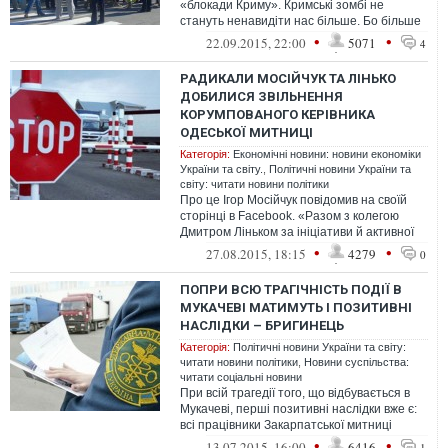
«блокади Криму». Кримські зомбі не
стануть ненавидіти нас більше. Бо більше
нема куди. Але і з голоду не здох...
•
•
22.09.2015, 22:00
5071
4
РАДИКАЛИ МОСІЙЧУК ТА ЛІНЬКО
ДОБИЛИСЯ ЗВІЛЬНЕННЯ
КОРУМПОВАНОГО КЕРІВНИКА
ОДЕСЬКОЇ МИТНИЦІ
Категорія:
Економічні новини: новини економіки
України та світу.
,
Політичні новини України та
світу: читати новини політики
Про це Ігор Мосійчук повідомив на своїй
сторінці в Facebook. «Разом з колегою
Дмитром Ліньком за ініціативи й активної
підтримки одеських громадських ...
•
•
27.08.2015, 18:15
4279
0
ПОПРИ ВСЮ ТРАГІЧНІСТЬ ПОДІЇ В
МУКАЧЕВІ МАТИМУТЬ І ПОЗИТИВНІ
НАСЛІДКИ – БРИГИНЕЦЬ
Категорія:
Політичні новини України та світу:
читати новини політики
,
Новини суспільства:
читати соціальні новини
При всій трагедії того, що відбувається в
Мукачеві, перші позитивні наслідки вже є:
всі працівники Закарпатської митниці
будуть звільнені. Давно пора....
•
•
13.07.2015, 16:00
6416
1