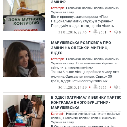
ЗМІНИ?
Категорія:
Економічні новини: новини економіки
України та світу.
Що ж пропонує законопроект «Про
Національну митну службу в Україні»?
Передусім впадає в око, що він містить
неймовірно велику кількість «обтічних»,
•
•
31.01.2016, 22:45
2531
0
де...
МАРУШЕВСЬКА РОЗПОВІЛА ПРО
ЗМІНИ НА ОДЕСЬКІЙ МИТНИЦІ.
ВІДЕО
Категорія:
Економічні новини: новини економіки
України та світу.
,
Політичні новини України та
світу: читати новини політики
Трішки більше місяця пройшло з часу, як я
очолила Одеську митницю. Список 30
країн, відсутність необґрунтованих
перевірок правоохоронних органів, скас...
•
•
30.11.2015, 14:19
5955
1
В ОДЕСІ ЗАТРИМАЛИ ВЕЛИКУ ПАРТІЮ
КОНТРАБАНДНОГО БУРШТИНУ -
МАРУШЕВСЬКА
Категорія:
Новини суспільства: читати соціальні
новини
,
Економічні новини: новини економіки
України та світу.
В Одеському аеропорту середнього віку