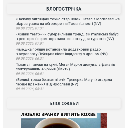
БЛОГОСТРІЧКА
«Наживу виглядаю точно старшою». Наталія Могилевська
відреагувала на обговорення її зовнішності (NV)
09.08.2026, 07:31
«Живий театр» чи суперечливий тренд:. Як італійські бабусі
в ресторані перетворилися на пастку для туристів (NV)
09.08.2026, 07:01
Німецька поліція встановила додатковий радар
в аеропорту Лейпцига після інциденту з дроном (NV)
09.08.2026, 06:31
Піжама і танець на кухні: Меган Маркл шокувала фанатів
святкуванням 45-річчя (Факти)
09.08.2026, 06:01
«Великі, трохи бешкетні очі». Тренерка Магучіх згадала
перше враження від Ярослави (NV)
09.08.2026, 05:31
БЛОГОЖАБИ