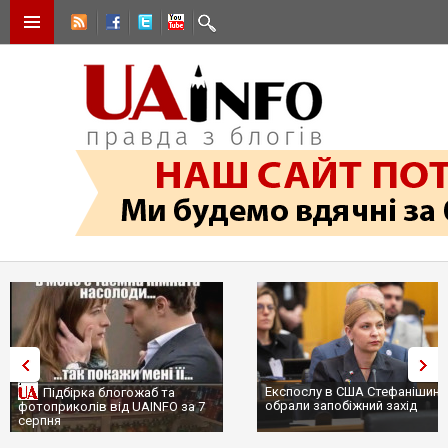
Експослу в США Стефанішині
Підбірка блогожаб та
обрали запобіжний захід
фотоприколів від UAINFO за 7
серпня