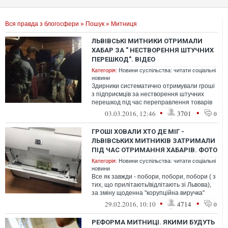
Вся правда з блогосфери
»
Пошук
» Митниця
ЛЬВІВСЬКІ МИТНИКИ ОТРИМАЛИ
ХАБАР ЗА " НЕСТВОРЕННЯ ШТУЧНИХ
ПЕРЕШКОД". ВІДЕО
Категорія:
Новини суспільства: читати соціальні
новини
Здирники систематично отримували гроші
з підприємців за нестворення штучних
перешкод під час переправлення товарів
через державний кордон.
•
•
03.03.2016, 12:46
3701
0
ГРОШІ ХОВАЛИ ХТО ДЕ МІГ -
ЛЬВІВСЬКИХ МИТНИКІВ ЗАТРИМАЛИ
ПІД ЧАС ОТРИМАННЯ ХАБАРІВ. ФОТО
Категорія:
Новини суспільства: читати соціальні
новини
Все як завжди - побори, побори, побори ( з
тих, що прилітають/відлітають зі Львова),
за зміну щоденна "корупційна виручка"
складала до 20 тис грн
•
•
29.02.2016, 10:10
4714
0
РЕФОРМА МИТНИЦІ. ЯКИМИ БУДУТЬ