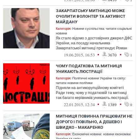
ЗАКАРПАТСЬКУ МИТНИЦЮ МОЖЕ
ОЧОЛИТИ ВОЛОНТЕР ТА АКТИВІСТ
МАЙДАНУ
Категорія:
Новини суспільства: читати соціальні
новини
Як стало відомо з достовірних джерел ДФС
України, на посаду начальника
Закарпатської митниці претендує Роман
Крутяк, волонтер та ініціатор благодійног...
•
•
19.06.2015, 16:53
3670
1
ЧОМУ ПОДАТКОВА ТА МИТНИЦЯ
УНИКАЮТЬ ЛЮСТРАЦІЇ
Категорія:
Політичні новини України та світу:
читати новини політики
Підняли на антикорупційному комітеті
Ради тему, чому у податковій та митниці
так багато керівників уникають люстрації.
Назвали їхні прізвища керівнику...
•
•
22.01.2015, 12:34
1389
0
МИТНИЦЯ ПОВИННА ПРАЦЮВАТИ НЕ
ДОРОГО І ПОВІЛЬНО, А ДЕШЕВО І
ШВИДКО - МАКАРЕНКО
Категорія:
Економічні новини: новини економіки
України та світу.