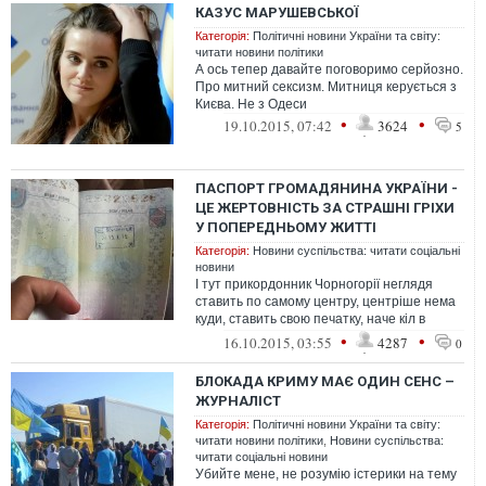
КАЗУС МАРУШЕВСЬКОЇ
Категорія:
Політичні новини України та світу:
читати новини політики
А ось тепер давайте поговоримо серйозно.
Про митний сексизм. Митниця керується з
Києва. Не з Одеси
•
•
19.10.2015, 07:42
3624
5
ПАСПОРТ ГРОМАДЯНИНА УКРАЇНИ -
ЦЕ ЖЕРТОВНІСТЬ ЗА СТРАШНІ ГРІХИ
У ПОПЕРЕДНЬОМУ ЖИТТІ
Категорія:
Новини суспільства: читати соціальні
новини
І тут прикордонник Чорногорії неглядя
ставить по самому центру, центріше нема
куди, ставить свою печатку, наче кіл в
серце, за всі минулі гріхи, напев...
•
•
16.10.2015, 03:55
4287
0
БЛОКАДА КРИМУ МАЄ ОДИН СЕНС –
ЖУРНАЛІСТ
Категорія:
Політичні новини України та світу:
читати новини політики
,
Новини суспільства:
читати соціальні новини
Убийте мене, не розумію істерики на тему