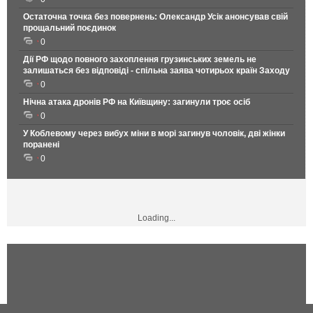
Остаточна точка без повернень: Олександр Усік анонсував свій
прощальний поєдинок
0
Дії РФ щодо повного захоплення грузинських земель не
залишаться без відповіді - спільна заява чотирьох країн Заходу
0
Нічна атака дронів РФ на Київщину: загинули троє осіб
0
У Коблевому через вибух міни в морі загинув чоловік, дві жінки
поранені
0
Loading...