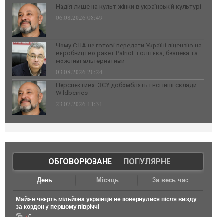
Надія лише на культ жінки в українській культурі
06.08.2026 08:49
Чому США не готові передати Україні ліцензію на
виробництво ракет Patriot: політика, безпека та
можливі альтернативи
03.08.2026 20:24
Перспектива: ЗСУ добомблять і всі інші склади
Wildberries
23.07.2026 11:31
ОБГОВОРЮВАНЕ
|
ПОПУЛЯРНЕ
День
Місяць
За весь час
Майже чверть мільйона українців не повернулися після виїзду
за кордон у першому півріччі
0