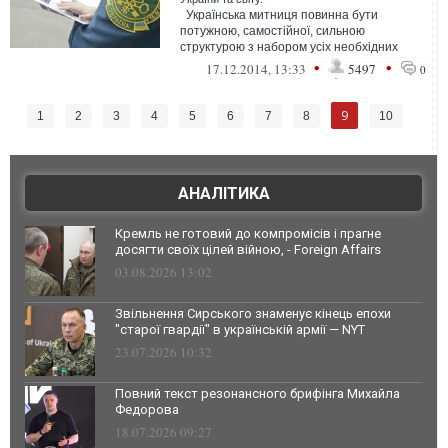
Українська митниця повинна бути
потужною, самостійної, сильною
структурою з набором усіх необхідних
інструментів.&nbs...
•
•
17.12.2014, 13:33
5497
0
9
1
2
3
4
5
6
7
8
10
АНАЛІТИКА
Кремль не готовий до компромісів і прагне
досягти своїх цілей війною, - Foreign Affairs
03.08.2026 13:02
Звільнення Сирського знаменує кінець епохи
"старої гвардії" в українській армії — NYT
23.07.2026 10:32
Повний текст резонансного брифінга Михайла
Федорова
18.07.2026 09:27