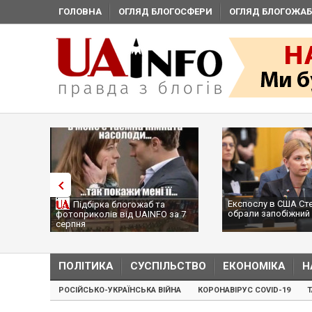
ГОЛОВНА
ОГЛЯД БЛОГОСФЕРИ
ОГЛЯД БЛОГОЖАБ
Експослу в США Ст
Підбірка блогожаб та
обрали запобіжний 
фотоприколів від UAINFO за 7
серпня
ПОЛІТИКА
СУСПІЛЬСТВО
ЕКОНОМІКА
Н
РОСІЙСЬКО-УКРАЇНСЬКА ВІЙНА
КОРОНАВІРУС COVID-19