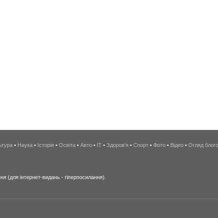
ьтура
•
Наука
•
Історія
•
Освіта
•
Авто
•
IT
•
Здоров'я
•
Спорт
•
Фото
•
Відео
•
Огляд блог
я (для інтернет-видань - гіперпосилання).