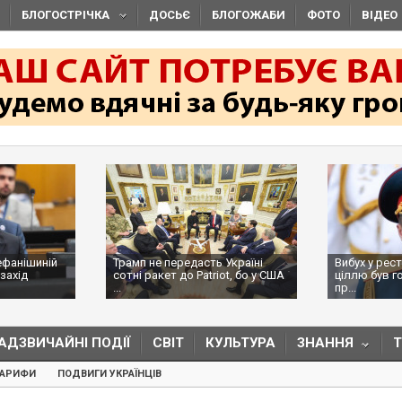
БЛОГОСТРІЧКА
ДОСЬЄ
БЛОГОЖАБИ
ФОТО
ВІДЕО
ефанішиній
Трамп не передасть Україні
Вибух у рес
захід
сотні ракет до Patriot, бо у США
ціллю був г
...
пр...
АДЗВИЧАЙНІ ПОДІЇ
СВІТ
КУЛЬТУРА
ЗНАННЯ
ТАРИФИ
ПОДВИГИ УКРАЇНЦІВ