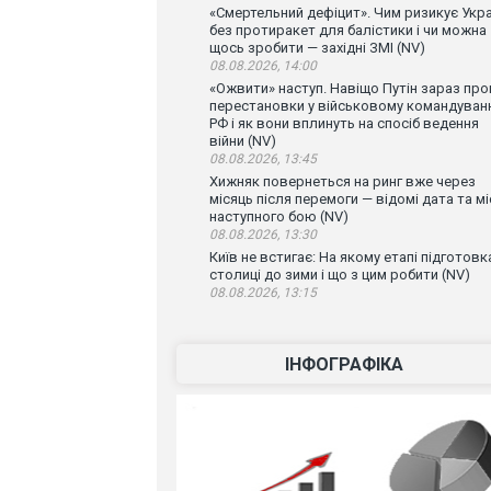
«Смертельний дефіцит». Чим ризикує Укра
без протиракет для балістики і чи можна
щось зробити — західні ЗМІ (NV)
08.08.2026, 14:00
«Ожвити» наступ. Навіщо Путін зараз про
перестановки у військовому командуван
РФ і як вони вплинуть на спосіб ведення
війни (NV)
08.08.2026, 13:45
Хижняк повернеться на ринг вже через
місяць після перемоги — відомі дата та мі
наступного бою (NV)
08.08.2026, 13:30
Київ не встигає: На якому етапі підготовк
столиці до зими і що з цим робити (NV)
08.08.2026, 13:15
ІНФОГРАФІКА