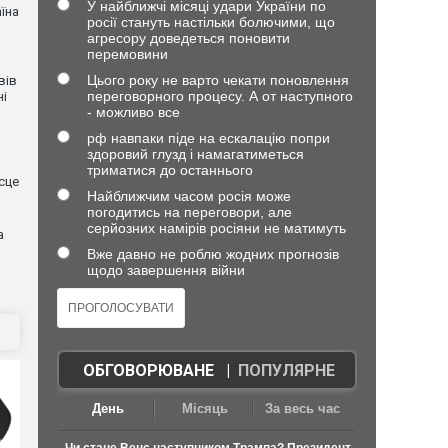
У найближчі місяці удари України по
їна
росії стануть настільки болючими, що
агресору доведеться поновити
перемовини
Цього року не варто чекати поновлення
вів
переговорного процесу. А от наступного
ні
- можливо все
рф навпаки піде на ескалацію попри
здоровий глузд і намагатиметься
триматися до останнього
сце
Найближчим часом росія може
погодитись на переговори, але
серйозних намірів росіяни не матимуть
а
Вже давно не роблю жодних прогнозів
щодо завершення війни
ОБГОВОРЮВАНЕ
|
ПОПУЛЯРНЕ
День
Місяць
За весь час