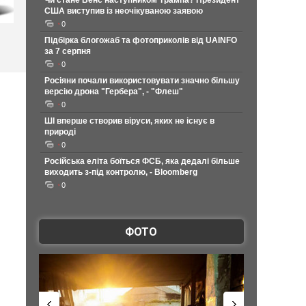
Чи стане Венс наступником Трампа? Президент
США виступив із неочікуваною заявою
0
Підбірка блогожаб та фотоприколів від UAINFO
за 7 серпня
0
Росіяни почали використовувати значно більшу
версію дрона "Гербера", - "Флеш"
0
ШІ вперше створив віруси, яких не існує в
природі
0
Російська еліта боїться ФСБ, яка дедалі більше
виходить з-під контролю, - Bloomberg
0
ФОТО