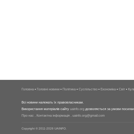
Головна
•
Головні новини
•
Політика
•
Суспільство
•
Економіка
•
Світ
•
Кул
Всі новини належать їх правовласникам.
Використання матеріалів сайту
uainfo.org
дозволяється за умови посиланн
Про нас
.
Контактна інформація
.
uainfo.org@gmail.com
Copyright © 2011-2026 UAINFO.