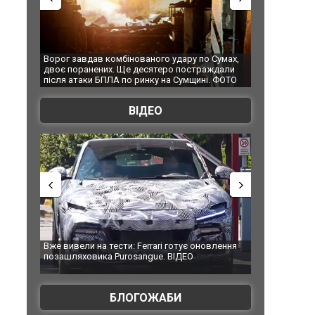
Ворог завдав комбінованого удару по Сумах,
За 2000 кілом
двоє поранених. Ще десятеро постраждали
Єкатеринбурзі
після атаки БПЛА по ринку на Сумщині. ФОТО
склад Wildber
ВІДЕО
Вже вивели на тести: Ferrari готує оновлення
Вийшов трейле
позашляховика Purosangue. ВІДЕО
фільму "Афер
БЛОГОЖАБИ