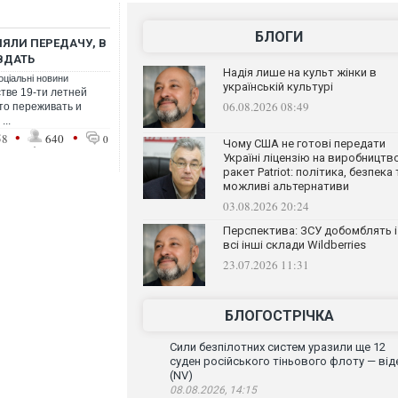
БЛОГИ
ЯЛИ ПЕРЕДАЧУ, В
ВДАТЬ
Надія лише на культ жінки в
оціальні новини
українській культурі
тве 19-ти летней
06.08.2026 08:49
 то переживать и
...
•
•
58
640
0
Чому США не готові передати
Україні ліцензію на виробництв
ракет Patriot: політика, безпека 
можливі альтернативи
03.08.2026 20:24
Перспектива: ЗСУ добомблять і
всі інші склади Wildberries
23.07.2026 11:31
БЛОГОСТРІЧКА
Сили безпілотних систем уразили ще 12
суден російського тіньового флоту — від
(NV)
08.08.2026, 14:15