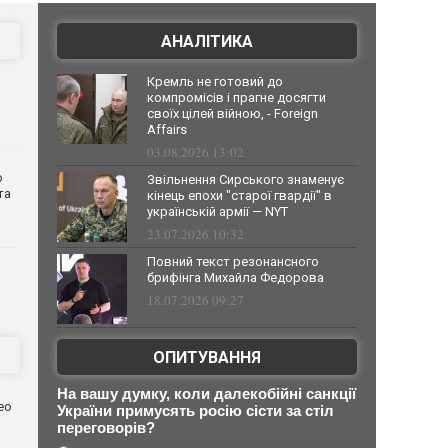
АНАЛІТИКА
Кремль не готовий до
компромісів і прагне досягти
своїх цілей війною, - Foreign
Affairs
03.08.2026 13:02
о
Звільнення Сирського знаменує
та
кінець епохи "старої гвардії" в
українській армії — NYT
23.07.2026 10:32
Повний текст резонансного
брифінга Михайла Федорова
18.07.2026 09:27
ОПИТУВАННЯ
На вашу думку, коли далекобійні санкції
ео
України примусять росію сісти за стіл
переговорів?