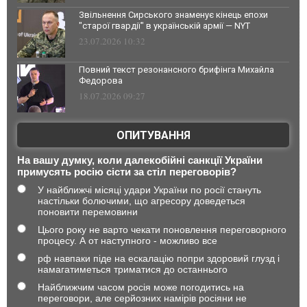
Звільнення Сирського знаменує кінець епохи
"старої гвардії" в українській армії — NYT
23.07.2026 10:32
Повний текст резонансного брифінга Михайла
Федорова
18.07.2026 09:27
ОПИТУВАННЯ
На вашу думку, коли далекобійні санкції України
примусять росію сісти за стіл переговорів?
У найближчі місяці удари України по росії стануть
настільки болючими, що агресору доведеться
поновити перемовини
Цього року не варто чекати поновлення переговорного
процесу. А от наступного - можливо все
рф навпаки піде на ескалацію попри здоровий глузд і
намагатиметься триматися до останнього
Найближчим часом росія може погодитись на
переговори, але серйозних намірів росіяни не