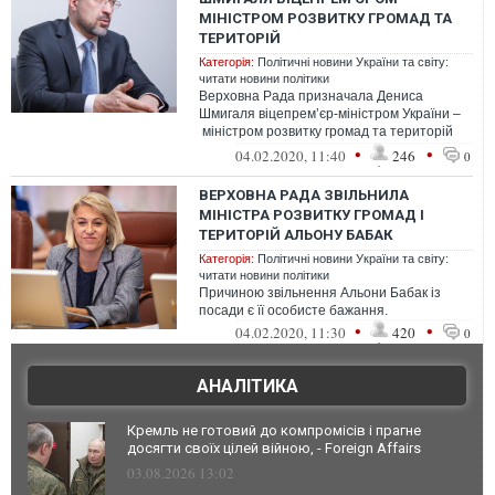
МІНІСТРОМ РОЗВИТКУ ГРОМАД ТА
ТЕРИТОРІЙ
Категорія:
Політичні новини України та світу:
читати новини політики
Верховна Рада призначала Дениса
Шмигаля віцепрем’єр-міністром України –
міністром розвитку громад та територій
України.
•
•
04.02.2020, 11:40
246
0
ВЕРХОВНА РАДА ЗВІЛЬНИЛА
МІНІСТРА РОЗВИТКУ ГРОМАД І
ТЕРИТОРІЙ АЛЬОНУ БАБАК
Категорія:
Політичні новини України та світу:
читати новини політики
Причиною звільнення Альони Бабак із
посади є її особисте бажання.
•
•
04.02.2020, 11:30
420
0
АНАЛІТИКА
Кремль не готовий до компромісів і прагне
досягти своїх цілей війною, - Foreign Affairs
03.08.2026 13:02