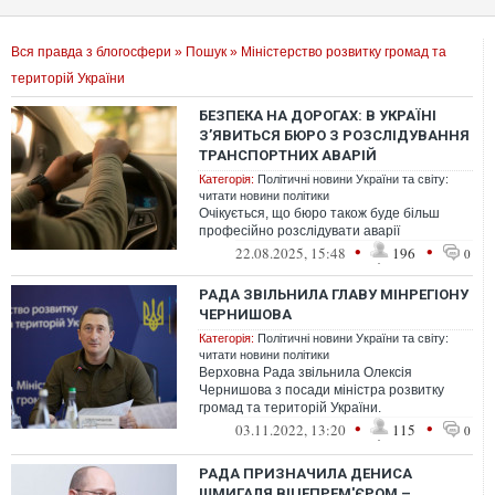
Вся правда з блогосфери
»
Пошук
» Міністерство розвитку громад та
територій України
БЕЗПЕКА НА ДОРОГАХ: В УКРАЇНІ
ЗʼЯВИТЬСЯ БЮРО З РОЗСЛІДУВАННЯ
ТРАНСПОРТНИХ АВАРІЙ
Категорія:
Політичні новини України та світу:
читати новини політики
Очікується, що бюро також буде більш
професійно розслідувати аварії
•
•
22.08.2025, 15:48
196
0
РАДА ЗВІЛЬНИЛА ГЛАВУ МІНРЕГІОНУ
ЧЕРНИШОВА
Категорія:
Політичні новини України та світу:
читати новини політики
Верховна Рада звільнила Олексія
Чернишова з посади міністра розвитку
громад та територій України.
•
•
03.11.2022, 13:20
115
0
РАДА ПРИЗНАЧИЛА ДЕНИСА
ШМИГАЛЯ ВІЦЕПРЕМ'ЄРОМ –