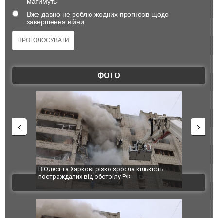
матимуть
Вже давно не роблю жодних прогнозів щодо
завершення війни
ФОТО
В Одесі та Харкові різко зросла кількість
Ворог завдав 
постраждалих від обстрілу РФ
двоє поранени
ВІДЕО
після атаки Б