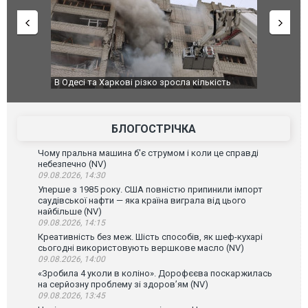
В Одесі та Харкові різко зросла кількість
У парламенті 
постраждалих від обстрілу РФ
БЛОГОСТРІЧКА
Чому пральна машина б'є струмом і коли це справді
небезпечно (NV)
09.08.2026, 14:30
Уперше з 1985 року. США повністю припинили імпорт
саудівської нафти — яка країна виграла від цього
найбільше (NV)
09.08.2026, 14:15
Креативність без меж. Шість способів, як шеф-кухарі
сьогодні використовують вершкове масло (NV)
09.08.2026, 14:00
«Зробила 4 уколи в коліно». Дорофєєва поскаржилась
на серйозну проблему зі здоров’ям (NV)
09.08.2026, 13:45