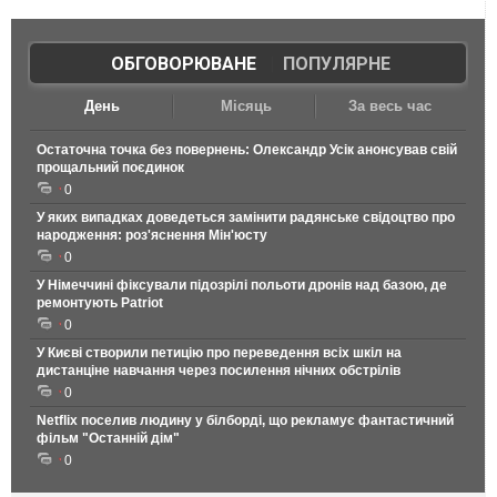
ОБГОВОРЮВАНЕ
|
ПОПУЛЯРНЕ
День
Місяць
За весь час
Остаточна точка без повернень: Олександр Усік анонсував свій
прощальний поєдинок
0
У яких випадках доведеться замінити радянське свідоцтво про
народження: роз'яснення Мін'юсту
0
У Німеччині фіксували підозрілі польоти дронів над базою, де
ремонтують Patriot
0
У Києві створили петицію про переведення всіх шкіл на
дистанціне навчання через посилення нічних обстрілів
0
Netflix поселив людину у білборді, що рекламує фантастичний
фільм "Останній дім"
0