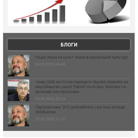
БЛОГИ
Надія лише на культ жінки в українській культурі
06.08.2026 08:49
Чому США не готові передати Україні ліцензію на
виробництво ракет Patriot: політика, безпека та
можливі альтернативи
03.08.2026 20:24
Перспектива: ЗСУ добомблять і всі інші склади
Wildberries
23.07.2026 11:31