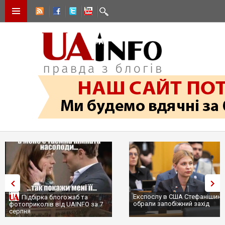
Експослу в США Стефанішині
Підбірка блогожаб та
обрали запобіжний захід
фотоприколів від UAINFO за 7
серпня