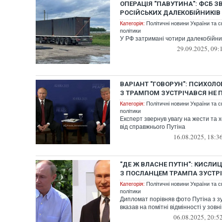
ОПЕРАЦІЯ "ПАВУТИНА": ФСБ 
РОСІЙСЬКИХ ДАЛЕКОБІЙНИКІВ 
Категорія:
Політичні новини України та с
політики
У РФ затримані чотири далекобійни
29.09.2025, 09:
ВАРІАНТ "ГОВОРУН": ПСИХОЛО
З ТРАМПОМ ЗУСТРІЧАВСЯ НЕ 
Категорія:
Політичні новини України та с
політики
Експерт звернув увагу на жести та х
від справжнього Путіна
16.08.2025, 18:3
"ДЕ Ж ВЛАСНЕ ПУТІН": КИСЛИ
З ПОСЛАНЦЕМ ТРАМПА ЗУСТР
Категорія:
Політичні новини України та с
політики
Дипломат порівняв фото Путіна з зус
вказав на помітні відмінності у зов
06.08.2025, 20:5