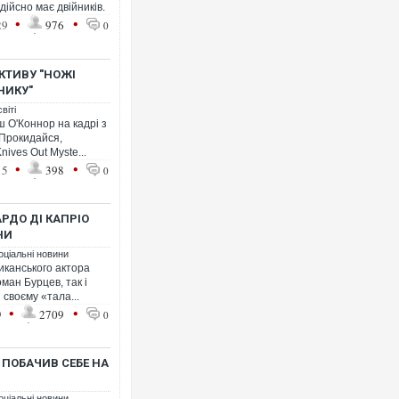
дійсно має двійників.
•
•
29
976
0
КТИВУ "НОЖІ
НИКУ"
віті
 О'Коннор на кадрі з
 Прокидайся,
ives Out Myste...
•
•
15
398
0
РДО ДІ КАПРІО
НИ
оціальні новини
иканського актора
ман Бурцев, так і
своєму «тала...
•
•
9
2709
0
 ПОБАЧИВ СЕБЕ НА
оціальні новини