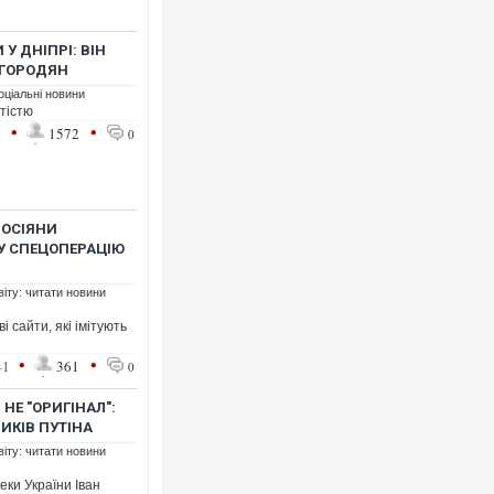
У ДНІПРІ: ВІН
 ГОРОДЯН
оціальні новини
тістю
•
•
1
1572
0
Ворог завдав комбінованого 
двоє поранених. Ще десятер
після атаки БПЛА по ринку н
РОСІЯНИ
У СПЕЦОПЕРАЦІЮ
віту: читати новини
 сайти, які імітують
•
•
41
361
0
НЕ "ОРИГІНАЛ":
ИКІВ ПУТІНА
Зеленський прибув до Сербії
віту: читати новини
перемовини
еки України Іван