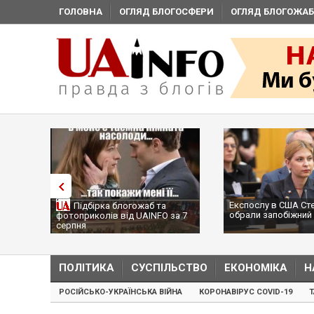
ГОЛОВНА
ОГЛЯД БЛОГОСФЕРИ
ОГЛЯД БЛОГОЖАБ
Експослу в США Ст
Підбірка блогожаб та
обрали запобіжний 
фотоприколів від UAINFO за 7
серпня
ПОЛІТИКА
СУСПІЛЬСТВО
ЕКОНОМІКА
Н
РОСІЙСЬКО-УКРАЇНСЬКА ВІЙНА
КОРОНАВІРУС COVID-19