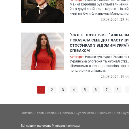
Майкл Коропиш був спантеличений 
його друзі знайшли в мережі. На ні
який міг бути близнюком Майкла, поп
30.08.2024, 23:3
"ЯК ВІН ЦІЛУЄТЬСЯ..." АЛІНА
ПОКАЗАЛА СЕБЕ ДО ПЛАСТИКИ 
СТОСУНКАХ З ВІДОМИМ УКРА
СПІВАКОМ
Категорія:
Новини культури в Україні та с
Українська блогерка та журналістка
Шаманська вперше розповіла про св
популярним співаком.
23.08.2024, 19:0
1
2
3
4
5
6
7
8
.
Головна
•
Головні новини
•
Політика
•
Суспільство
•
Економіка
•
Світ
•
Кул
Всі новини належать їх правовласникам.