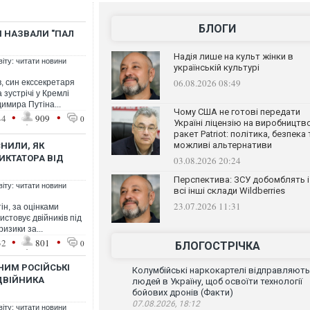
БЛОГИ
ЧІ НАЗВАЛИ "ПАЛ
Надія лише на культ жінки в
віту: читати новини
українській культурі
06.08.2026 08:49
, син екссекретаря
зустрічі у Кремлі
имира Путіна...
Чому США не готові передати
•
•
44
909
0
Україні ліцензію на виробництв
ракет Patriot: політика, безпека 
можливі альтернативи
СНИЛИ, ЯК
ИКТАТОРА ВІД
03.08.2026 20:24
Перспектива: ЗСУ добомблять і
віту: читати новини
всі інші склади Wildberries
23.07.2026 11:31
ін, за оцінками
истовує двійників під
изики за...
•
•
32
801
0
БЛОГОСТРІЧКА
ІНИМ РОСІЙСЬКІ
Колумбійські наркокартелі відправляють
ДВІЙНИКА
людей в Україну, щоб освоїти технології
бойових дронів (Факти)
07.08.2026, 18:12
віту: читати новини