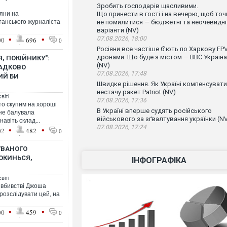
Зробить господарів щасливими.
іяни на
Що принести в гості і на вечерю, щоб точ
танського журналіста
не помилитися — бюджетні та неочевидні
варіанти (NV)
•
•
07.08.2026, 18:00
00
696
0
Росіяни все частіше бʼють по Харкову FPV
дронами. Що буде з містом — ВВС Україна
, ПОКІЙНИКУ":
(NV)
ГАДКОВО
07.08.2026, 17:48
ИЙ БИ
Швидке рішення. Як Україні компенсувати
нестачу ракет Patriot (NV)
віті
07.08.2026, 17:36
то скупим на хороші
В Україні вперше судять російського
 не балувала
військового за зґвалтування українки (N
авіть склад...
07.08.2026, 17:24
•
•
02
482
0
УВАНОГО
РОКИНЬСЯ,
ІНФОГРАФІКА
віті
 вбивстві Джоша
розслідувати цей, на
н
•
•
00
459
0