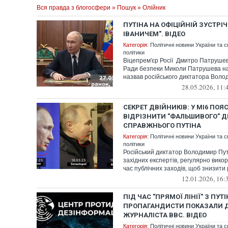
Вся правда з блогосфери
»
Пошук
» Олійник
ПУТІНА НА ОФІЦІЙНІЙ ЗУСТРІ
ІВАНИЧЕМ". ВІДЕО
Категорія:
Політичні новини України та с
політики
Віцепрем'єр Росії Дмитро Патрушев
Ради безпеки Миколи Патрушева на 
назвав російського диктатора Волод
28.05.2026, 11:
СЕКРЕТ ДВІЙНИКІВ: У МІ6 ПОЯ
ВІДРІЗНИТИ "ФАЛЬШИВОГО" Д
СПРАВЖНЬОГО ПУТІНА
Категорія:
Політичні новини України та с
політики
Російський диктатор Володимир Пут
західних експертів, регулярно викор
час публічних заходів, щоб знизити р
12.01.2026, 16:
ПІД ЧАС "ПРЯМОЇ ЛІНІЇ" З ПУТ
ПРОПАГАНДИСТИ ПОКАЗАЛИ 
ЖУРНАЛІСТА BBC. ВІДЕО
Категорія:
Політичні новини України та с