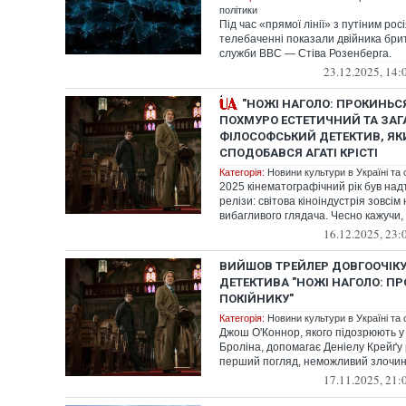
політики
Під час «прямої лінії» з путіним рос
телебаченні показали двійника бри
служби BBC — Стіва Розенберга.
23.12.2025, 14:
"НОЖІ НАГОЛО: ПРОКИНЬСЯ
ПОХМУРО ЕСТЕТИЧНИЙ ТА ЗА
ФІЛОСОФСЬКИЙ ДЕТЕКТИВ, ЯК
СПОДОБАВСЯ АГАТІ КРІСТІ
Категорія:
Новини культури в Україні та с
2025 кінематографічний рік був над
релізи: світова кіноіндустрія зовсім
вибагливого глядача. Чесно кажучи, н
16.12.2025, 23:
ВИЙШОВ ТРЕЙЛЕР ДОВГООЧІК
ДЕТЕКТИВА "НОЖІ НАГОЛО: П
ПОКІЙНИКУ"
Категорія:
Новини культури в Україні та с
Джош О'Коннор, якого підозрюють у
Броліна, допомагає Деніелу Крейґу 
перший погляд, неможливий злочи
17.11.2025, 21: