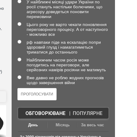
У найближчі місяці удари України по
росії стануть настільки болючими, що
но
агресору доведеться поновити
перемовини
Цього року не варто чекати поновлення
переговорного процесу. А от наступного
-
- можливо все
рф навпаки піде на ескалацію попри
здоровий глузд і намагатиметься
триматися до останнього
Найближчим часом росія може
погодитись на переговори, але
серйозних намірів росіяни не матимуть
V)
Вже давно не роблю жодних прогнозів
щодо завершення війни
ОБГОВОРЮВАНЕ
|
ПОПУЛЯРНЕ
День
Місяць
За весь час