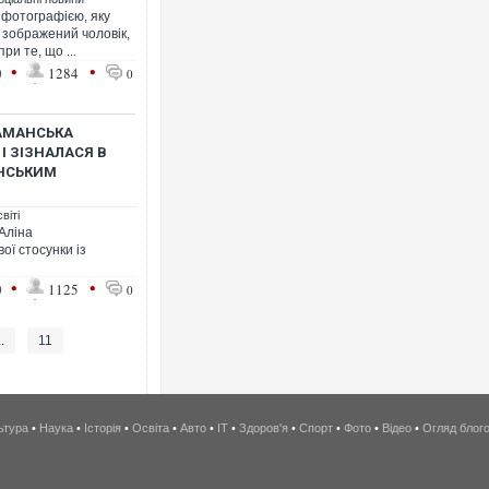
фотографією, яку
й зображений чоловік,
ри те, що ...
•
•
0
1284
0
 ШАМАНСЬКА
І ЗІЗНАЛАСЯ В
ЇНСЬКИМ
віті
 Аліна
ої стосунки із
•
•
0
1125
0
..
11
ьтура
•
Наука
•
Історія
•
Освіта
•
Авто
•
IT
•
Здоров'я
•
Спорт
•
Фото
•
Відео
•
Огляд блог