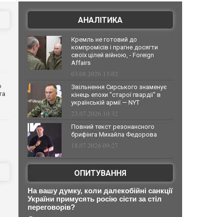
АНАЛІТИКА
Кремль не готовий до
компромісів і прагне досягти
своїх цілей війною, - Foreign
Affairs
03.08.2026 13:02
о
Звільнення Сирського знаменує
та
кінець епохи "старої гвардії" в
українській армії — NYT
23.07.2026 10:32
Повний текст резонансного
брифінга Михайла Федорова
18.07.2026 09:27
ОПИТУВАННЯ
На вашу думку, коли далекобійні санкції
України примусять росію сісти за стіл
переговорів?