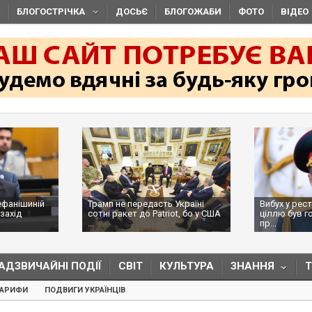
БЛОГОСТРІЧКА
ДОСЬЄ
БЛОГОЖАБИ
ФОТО
ВІДЕО
ефанішиній
Трамп не передасть Україні
Вибух у рес
захід
сотні ракет до Patriot, бо у США
ціллю був г
...
пр...
АДЗВИЧАЙНІ ПОДІЇ
СВІТ
КУЛЬТУРА
ЗНАННЯ
ТАРИФИ
ПОДВИГИ УКРАЇНЦІВ