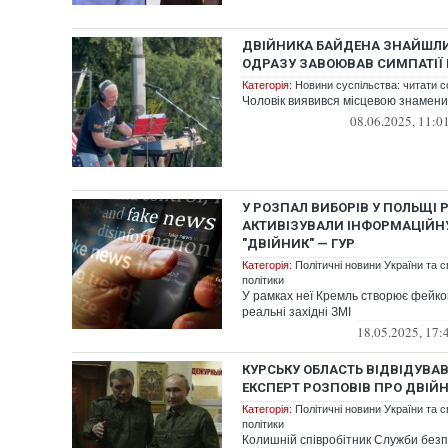
ДВІЙНИКА БАЙДЕНА ЗНАЙШЛИ 
ОДРАЗУ ЗАВОЮВАВ СИМПАТІЇ
Категорія:
Новини суспільства: читати с
Чоловік виявився місцевою знамени
08.06.2025, 11:0
У РОЗПАЛ ВИБОРІВ У ПОЛЬЩІ 
АКТИВІЗУВАЛИ ІНФОРМАЦІЙН
"ДВІЙНИК" — ГУР
Категорія:
Політичні новини України та с
політики
У рамках неї Кремль створює фейкові
реальні західні ЗМІ
18.05.2025, 17:
КУРСЬКУ ОБЛАСТЬ ВІДВІДУВАВ 
ЕКСПЕРТ РОЗПОВІВ ПРО ДВІЙН
Категорія:
Політичні новини України та с
політики
Колишній співробітник Служби безп