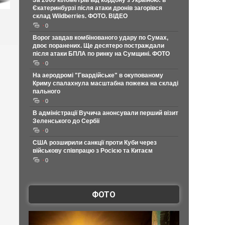
За 2000 кілометрів від кордону з Україною: в
Єкатеринбурзі після атаки дронів загорівся
склад Wildberries. ФОТО. ВІДЕО
0
Ворог завдав комбінованого удару по Сумах,
двоє поранених. Ще десятеро постраждали
після атаки БПЛА по ринку на Сумщині. ФОТО
0
На аеродромі "Гвардійське" в окупованому
Криму спалахнула масштабна пожежа на складі
пального
0
В адміністрації Вучича анонсували перший візит
Зеленського до Сербії
0
США розширили санкції проти Куби через
військову співпрацю з Росією та Китаєм
0
ФОТО