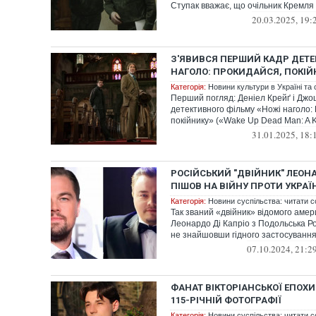
Ступак вважає, що очільник Кремля 
20.03.2025, 19:
З'ЯВИВСЯ ПЕРШИЙ КАДР ДЕТЕ
НАГОЛО: ПРОКИДАЙСЯ, ПОКІЙ
Категорія:
Новини культури в Україні та с
Перший погляд: Деніел Крейґ і Джош
детективного фільму «Ножі наголо:
покійнику» («Wake Up Dead Man: A Kn
31.01.2025, 18:
РОСІЙСЬКИЙ "ДВІЙНИК" ЛЕОНА
ПІШОВ НА ВІЙНУ ПРОТИ УКРАЇ
Категорія:
Новини суспільства: читати с
Так званий «двійник» відомого амер
Леонардо Ді Капріо з Подольська Ро
не знайшовши гідного застосування 
07.10.2024, 21:2
ФАНАТ ВІКТОРІАНСЬКОЇ ЕПОХИ
115-РІЧНІЙ ФОТОГРАФІЇ
Категорія:
Новини суспільства: читати с