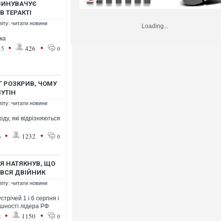
ЗВИНУВАЧУЄ
В ТЕРАКТІ
віту: читати новини
Loading...
ка
•
•
15
426
0
Г РОЗКРИВ, ЧОМУ
ПУТІН
віту: читати новини
оду, які відрізняються
•
•
6
1232
0
ЦЯ НАТЯКНУВ, ЩО
ІВСЯ ДВІЙНИК
віту: читати новини
трічей 1 і 6 серпня і
нішності лідера РФ
•
•
2
1150
0