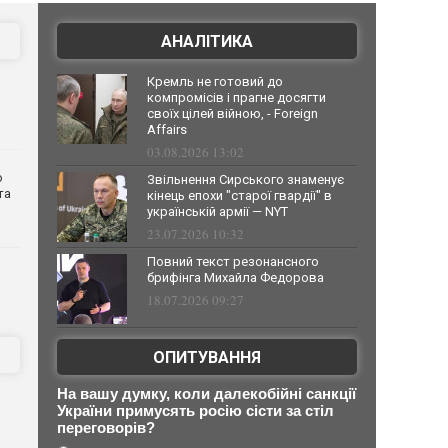
АНАЛІТИКА
Кремль не готовий до
компромісів і прагне досягти
своїх цілей війною, - Foreign
Affairs
03.08.2026 13:02
о
Звільнення Сирського знаменує
та
кінець епохи "старої гвардії" в
українській армії — NYT
23.07.2026 10:32
Повний текст резонансного
брифінга Михайла Федорова
18.07.2026 09:27
ОПИТУВАННЯ
На вашу думку, коли далекобійні санкції
України примусять росію сісти за стіл
переговорів?