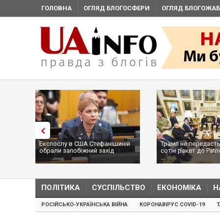
ГОЛОВНА
ОГЛЯД БЛОГОСФЕРИ
ОГЛЯД БЛОГОЖАБ
Експослу в США Стефанішиній
Трамп не передасть
обрали запобіжний захід
сотні ракет до Patri
...
ПОЛІТИКА
СУСПІЛЬСТВО
ЕКОНОМІКА
Н
РОСІЙСЬКО-УКРАЇНСЬКА ВІЙНА
КОРОНАВІРУС COVID-19