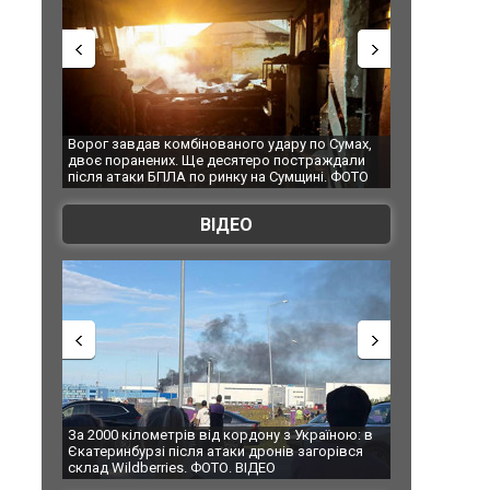
Ворог завдав комбінованого удару по Сумах,
За 2000 кіломет
двоє поранених. Ще десятеро постраждали
Єкатеринбурзі п
після атаки БПЛА по ринку на Сумщині. ФОТО
склад Wildberri
ВІДЕО
За 2000 кілометрів від кордону з Україною: в
В Таїланді футб
Єкатеринбурзі після атаки дронів загорівся
блискавки під ч
склад Wildberries. ФОТО. ВІДЕО
постраждали. 