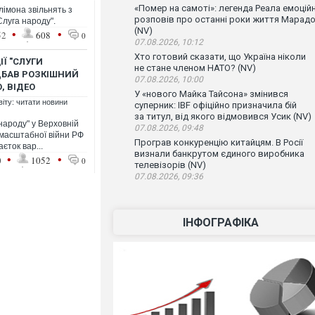
«Помер на самоті»: легенда Реала емоцій
імона звільнять з
розповів про останні роки життя Марад
Слуга народу".
(NV)
•
•
52
608
0
07.08.2026, 10:12
Хто готовий сказати, що Україна ніколи
Ї "СЛУГИ
не стане членом НАТО? (NV)
ДБАВ РОЗКІШНИЙ
07.08.2026, 10:00
, ВІДЕО
У «нового Майка Тайсона» змінився
віту: читати новини
суперник: IBF офіційно призначила бій
за титул, від якого відмовився Усик (NV)
 народу" у Верховній
07.08.2026, 09:48
омасштабної війни РФ
Програв конкуренцію китайцям. В Росії
єток вар...
визнали банкрутом єдиного виробника
•
•
0
1052
0
телевізорів (NV)
07.08.2026, 09:36
ІНФОГРАФІКА