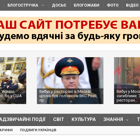
БЛОГОСТРІЧКА
ДОСЬЄ
БЛОГОЖАБИ
ФОТО
ВІДЕО
 Україні
Вибух у ресторані в Москві:
Вибух у Мос
ot, бо у США
ціллю був головком ВКС Росії,
загиблими: 
пр...
ресторан...
АДЗВИЧАЙНІ ПОДІЇ
СВІТ
КУЛЬТУРА
ЗНАННЯ
ТАРИФИ
ПОДВИГИ УКРАЇНЦІВ