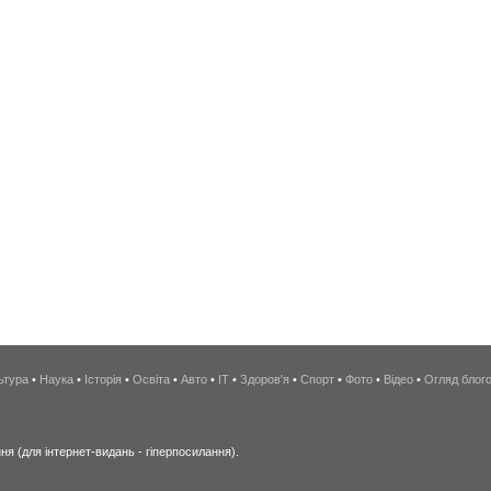
ьтура
•
Наука
•
Історія
•
Освіта
•
Авто
•
IT
•
Здоров'я
•
Спорт
•
Фото
•
Відео
•
Огляд блог
я (для інтернет-видань - гіперпосилання).