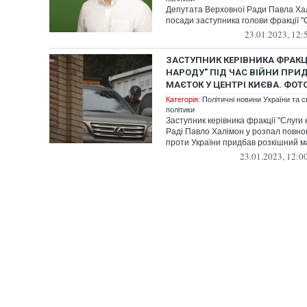
Депутата Верховної Ради Павла Хал
посади заступника голови фракції "
23.01.2023, 12:
ЗАСТУПНИК КЕРІВНИКА ФРАКЦІ
НАРОДУ" ПІД ЧАС ВІЙНИ ПРИ
МАЄТОК У ЦЕНТРІ КИЄВА. ФОТО
Категорія:
Політичні новини України та с
політики
Заступник керівника фракції "Слуги
Раді Павло Халімон у розпал повн
проти України придбав розкішний ма
23.01.2023, 12:0