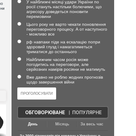
У найближчі місяці удари України по
но
росії стануть настільки болючими, що
они
агресору доведеться поновити
перемовини
Цього року не варто чекати поновлення
переговорного процесу. А от наступного
- можливо все
рф навпаки піде на ескалацію попри
здоровий глузд і намагатиметься
триматися до останнього
Найближчим часом росія може
погодитись на переговори, але
серйозних намірів росіяни не матимуть
Вже давно не роблю жодних прогнозів
щодо завершення війни
ОБГОВОРЮВАНЕ
|
ПОПУЛЯРНЕ
День
Місяць
За весь час