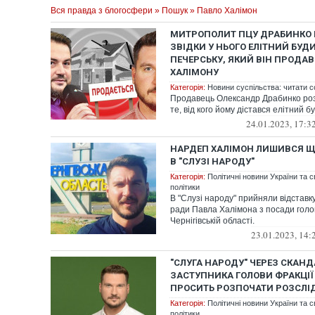
Вся правда з блогосфери
»
Пошук
» Павло Халімон
МИТРОПОЛИТ ПЦУ ДРАБИНКО 
ЗВІДКИ У НЬОГО ЕЛІТНИЙ БУД
ПЕЧЕРСЬКУ, ЯКИЙ ВІН ПРОДАВ
ХАЛІМОНУ
Категорія:
Новини суспільства: читати с
Продавець Олександр Драбинко ро
те, від кого йому дістався елітний б
24.01.2023, 17:3
НАРДЕП ХАЛІМОН ЛИШИВСЯ Щ
В "СЛУЗІ НАРОДУ"
Категорія:
Політичні новини України та с
політики
В "Слузі народу" прийняли відставк
ради Павла Халімона з посади голо
Чернігівській області.
23.01.2023, 14:
"СЛУГА НАРОДУ" ЧЕРЕЗ СКАНД
ЗАСТУПНИКА ГОЛОВИ ФРАКЦІЇ 
ПРОСИТЬ РОЗПОЧАТИ РОЗСЛІ
Категорія:
Політичні новини України та с
політики