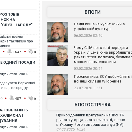
БЛОГИ
РОЗПОВІВ,
ИНОК НА
Надія лише на культ жінки в
 "СЛУЗІ НАРОДУ"
українській культурі
06.08.2026 08:49
оціальні новини
зкрив таємницю про
удинок
Чому США не готові передати
•
•
2
1647
0
Україні ліцензію на виробництв
ракет Patriot: політика, безпека 
можливі альтернативи
Е ОДНІЄЇ ПОСАДИ
03.08.2026 20:24
віту: читати новини
Перспектива: ЗСУ добомблять і
всі інші склади Wildberries
у депутата Верховної
23.07.2026 11:31
ви партосередку в
•
•
20
407
0
БЛОГОСТРІЧКА
АЛ ЗВІЛЬНИТЬ
Прикордонники врятували на Тисі 17-
ХАЛІМОНА І
річного угорця, якого течією віднесло
ДУВАННЯ
в Україну, його товариш загинув (NV)
віту: читати новини
07.08.2026, 10:24