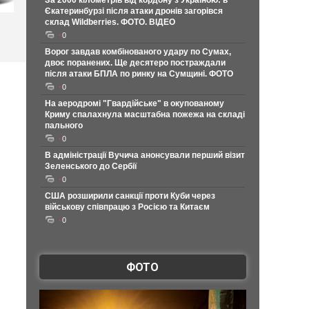
За 2000 кілометрів від кордону з Україною: в
Єкатеринбурзі після атаки дронів загорівся
склад Wildberries. ФОТО. ВІДЕО
0
Ворог завдав комбінованого удару по Сумах,
двоє поранених. Ще десятеро постраждали
після атаки БПЛА по ринку на Сумщині. ФОТО
0
На аеродромі "Гвардійське" в окупованому
Криму спалахнула масштабна пожежа на складі
пального
0
В адміністрації Вучича анонсували перший візит
Зеленського до Сербії
0
США розширили санкції проти Куби через
військову співпрацю з Росією та Китаєм
0
ФОТО