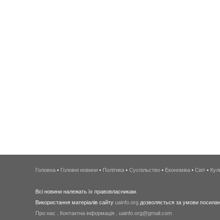
Головна
•
Головні новини
•
Політика
•
Суспільство
•
Економіка
•
Світ
•
Кул
Всі новини належать їх правовласникам.
Використання матеріалів сайту
uainfo.org
дозволяється за умови посиланн
Про нас
.
Контактна інформація
.
uainfo.org@gmail.com