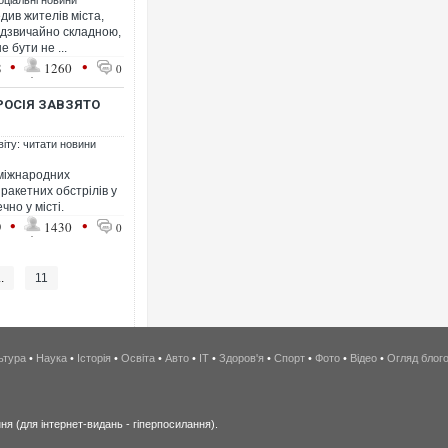
оціальні новини
ив жителів міста,
адзвичайно складною,
 бути не ...
•
•
8
1260
0
РОСІЯ ЗАВЗЯТО
віту: читати новини
 міжнародних
і ракетних обстрілів у
но у місті.
•
•
9
1430
0
..
11
ьтура
•
Наука
•
Історія
•
Освіта
•
Авто
•
IT
•
Здоров'я
•
Спорт
•
Фото
•
Відео
•
Огляд блог
я (для інтернет-видань - гіперпосилання).