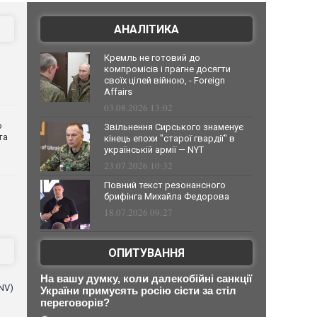
АНАЛІТИКА
Кремль не готовий до
компромісів і прагне досягти
своїх цілей війною, - Foreign
Affairs
03.08.2026 13:02
о
Звільнення Сирського знаменує
та
кінець епохи "старої гвардії" в
українській армії — NYT
23.07.2026 10:32
Повний текст резонансного
брифінга Михайла Федорова
18.07.2026 09:27
ОПИТУВАННЯ
На вашу думку, коли далекобійні санкції
NV)
України примусять росію сісти за стіл
переговорів?