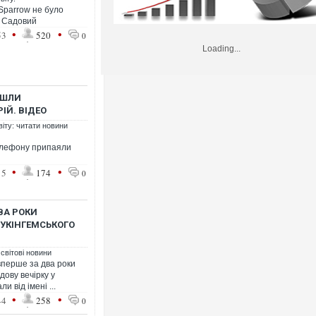
 Sparrow не було
р Садовий
•
•
53
520
0
Loading...
ЙШЛИ
ІЙ. ВІДЕО
віту: читати новини
елефону припаяли
•
•
15
174
0
ВА РОКИ
БУКІНГЕМСЬКОГО
 світові новини
вперше за два роки
дову вечірку у
и від імені ...
•
•
44
258
0