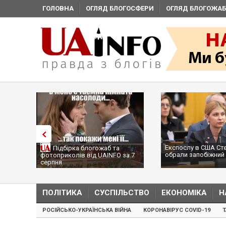
ГОЛОВНА
ОГЛЯД БЛОГОСФЕРИ
ОГЛЯД БЛОГОЖАБ
Експослу в США Ст
Підбірка блогожаб та
обрали запобіжний 
фотоприколів від UAINFO за 7
серпня
ПОЛІТИКА
СУСПІЛЬСТВО
ЕКОНОМІКА
Н
РОСІЙСЬКО-УКРАЇНСЬКА ВІЙНА
КОРОНАВІРУС COVID-19