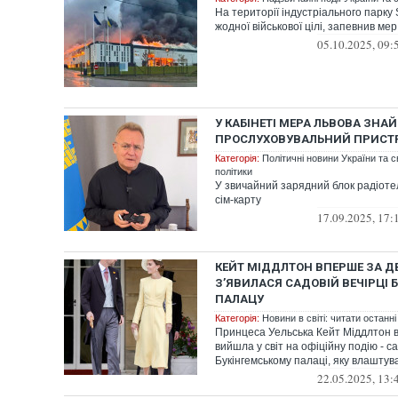
На території індустріального парку
жодної військової цілі, запевнив ме
05.10.2025, 09:
У КАБІНЕТІ МЕРА ЛЬВОВА ЗНА
ПРОСЛУХОВУВАЛЬНИЙ ПРИСТР
Категорія:
Політичні новини України та с
політики
У звичайний зарядний блок радіот
сім-карту
17.09.2025, 17:
КЕЙТ МІДДЛТОН ВПЕРШЕ ЗА Д
З’ЯВИЛАСЯ САДОВІЙ ВЕЧІРЦІ 
ПАЛАЦУ
Категорія:
Новини в світі: читати останні
Принцеса Уельська Кейт Міддлтон 
вийшла у світ на офіційну подію - са
Букінгемському палаці, яку влаштувал
22.05.2025, 13: