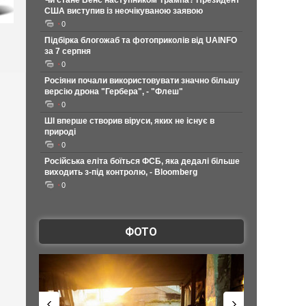
Чи стане Венс наступником Трампа? Президент
США виступив із неочікуваною заявою
0
Підбірка блогожаб та фотоприколів від UAINFO
за 7 серпня
0
Росіяни почали використовувати значно більшу
версію дрона "Гербера", - "Флеш"
0
ШІ вперше створив віруси, яких не існує в
природі
0
Російська еліта боїться ФСБ, яка дедалі більше
виходить з-під контролю, - Bloomberg
0
ФОТО