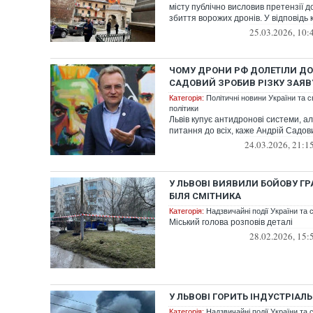
місту публічно висловив претензії 
збиття ворожих дронів. У відповідь 
25.03.2026, 10:
ЧОМУ ДРОНИ РФ ДОЛЕТІЛИ ДО
САДОВИЙ ЗРОБИВ РІЗКУ ЗАЯВУ
Категорія:
Політичні новини України та с
політики
Львів купує антидронові системи, а
питання до всіх, каже Андрій Садов
24.03.2026, 21:1
У ЛЬВОВІ ВИЯВИЛИ БОЙОВУ ГР
БІЛЯ СМІТНИКА
Категорія:
Надзвичайні події України та с
Міський голова розповів деталі
28.02.2026, 15:
У ЛЬВОВІ ГОРИТЬ ІНДУСТРІАЛ
Категорія:
Надзвичайні події України та с