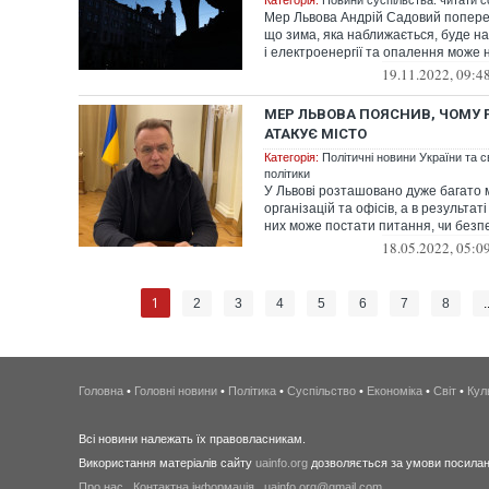
Категорія:
Новини суспільства: читати с
Мер Львова Андрій Садовий поперед
що зима, яка наближається, буде н
і електроенергії та опалення може не
19.11.2022, 09:4
МЕР ЛЬВОВА ПОЯСНИВ, ЧОМУ 
АТАКУЄ МІСТО
Категорія:
Політичні новини України та с
політики
У Львові розташовано дуже багато
організацій та офісів, а в результат
них може постати питання, чи безпеч
18.05.2022, 05:0
1
2
3
4
5
6
7
8
.
Головна
•
Головні новини
•
Політика
•
Суспільство
•
Економіка
•
Світ
•
Кул
Всі новини належать їх правовласникам.
Використання матеріалів сайту
uainfo.org
дозволяється за умови посиланн
Про нас
.
Контактна інформація
.
uainfo.org@gmail.com