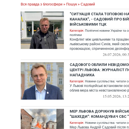
Вся правда з блогосфери
»
Пошук
» Садовий
"СИТУАЦІЯ СТАЛА ТОПОВОЮ Н
КАНАЛАХ", - САДОВИЙ ПРО БІЙ
ВІЙСЬКОВИМИ ТЦК
Категорія:
Політичні новини України та с
політики
Конфлікт між цивільними та праців
львівському районі Сихів, який сколи
провокацією, спричиненою дезінфор
26.07.2026, 00:
САДОВОГО ОБЛИЛИ НЕВІДОМО
ЦЕНТРІ ЛЬВОВА: ЖУРНАЛІСТ 
НАПАДНИКА
Категорія:
Новини суспільства: читати с
У Львові поліцейські встановили ос
облив мера міста невстановленою 
15.05.2026, 13:
МЕР ЛЬВОВА ДОРІКНУВ ВІЙСЬ
"ШАХЕДИ": КОМАНДУВАЧ СБС 
Категорія:
Новини суспільства: читати с
Мер Львова Андрій Садовий після п