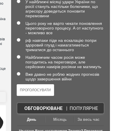
У найближчі місяці удари України по
ео
росії стануть настільки болючими, що
агресору доведеться поновити
перемовини
їна
Цього року не варто чекати поновлення
переговорного процесу. А от наступного
- можливо все
вів
рф навпаки піде на ескалацію попри
ні
здоровий глузд і намагатиметься
триматися до останнього
Найближчим часом росія може
погодитись на переговори, але
серйозних намірів росіяни не матимуть
сце
Вже давно не роблю жодних прогнозів
щодо завершення війни
ОБГОВОРЮВАНЕ
|
ПОПУЛЯРНЕ
День
Місяць
За весь час