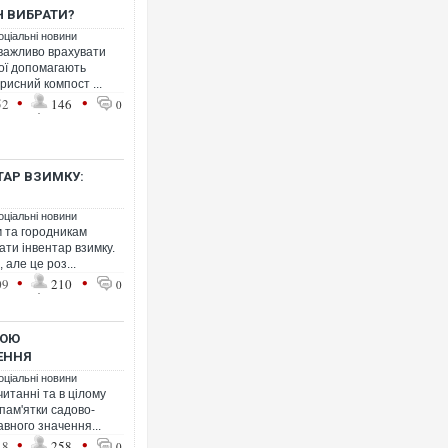
 ВИБРАТИ?
оціальні новини
важливо врахувати
рої допомагають
Ворог завдав комбінованого 
рисний компост ...
двоє поранених. Ще десятер
•
•
52
146
0
після атаки БПЛА по ринку н
ТАР ВЗИМКУ:
оціальні новини
м та городникам
ати інвентар взимку.
 але це роз...
•
•
09
210
0
КОЮ
Вже вивели на тести: Ferrari
ЕННЯ
позашляховика Purosangue. 
оціальні новини
итанні та в цілому
пам'ятки садово-
вного значення...
•
•
48
258
0