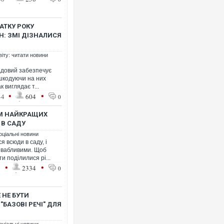
АТКУ РОКУ
РН: ЗМІ ДІЗНАЛИСЯ
віту: читати новини
адовий забезпечує
 шкодуючи на них
 виглядає т...
•
•
44
604
0
ІМ НАЙКРАЩИХ
 В САДУ
оціальні новини
 всюди в саду, і
ивабливими. Щоб
и поділилися рі...
•
•
1
2334
0
 НЕ БУТИ
БАЗОВІ РЕЧІ" ДЛЯ