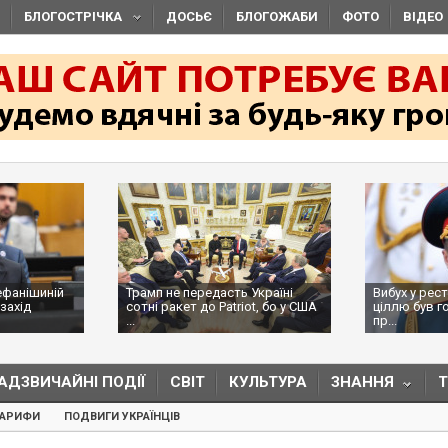
БЛОГОСТРІЧКА
ДОСЬЄ
БЛОГОЖАБИ
ФОТО
ВІДЕО
ефанішиній
Трамп не передасть Україні
Вибух у рес
захід
сотні ракет до Patriot, бо у США
ціллю був г
...
пр...
АДЗВИЧАЙНІ ПОДІЇ
СВІТ
КУЛЬТУРА
ЗНАННЯ
ТАРИФИ
ПОДВИГИ УКРАЇНЦІВ