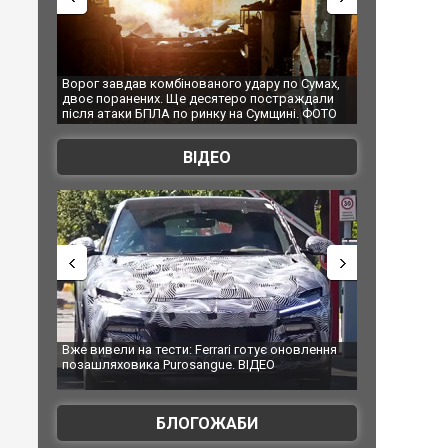
удару по Сумах,
За 2000 кілометрів від кордону з Україною: в
"Мої
о постраждали
Єкатеринбурзі після атаки дронів загорівся
супе
а Сумщині. ФОТО
склад Wildberries. ФОТО. ВІДЕО
ВІДЕО
 готує оновлення
Вийшов трейлер нової екранізації легендарного
Зеле
ВІДЕО
фільму "Афера Томаса Крауна"
пер
БЛОГОЖАБИ