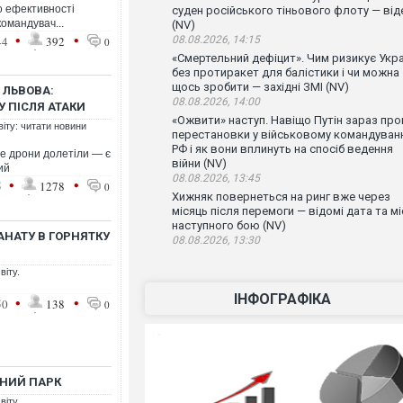
до ефективності
суден російського тіньового флоту — від
командувач...
(NV)
•
•
44
392
08.08.2026, 14:15
0
«Смертельний дефіцит». Чим ризикує Укра
без протиракет для балістики і чи можна
щось зробити — західні ЗМІ (NV)
 ЛЬВОВА:
08.08.2026, 14:00
 ПІСЛЯ АТАКИ
«Ожвити» наступ. Навіщо Путін зараз про
віту: читати новини
перестановки у військовому командуван
РФ і як вони вплинуть на спосіб ведення
ле дрони долетіли — є
війни (NV)
ий
08.08.2026, 13:45
•
•
5
1278
0
Хижняк повернеться на ринг вже через
місяць після перемоги — відомі дата та мі
наступного бою (NV)
АНАТУ В ГОРНЯТКУ
08.08.2026, 13:30
віту.
ІНФОГРАФІКА
•
•
50
138
0
ЬНИЙ ПАРК
віту.