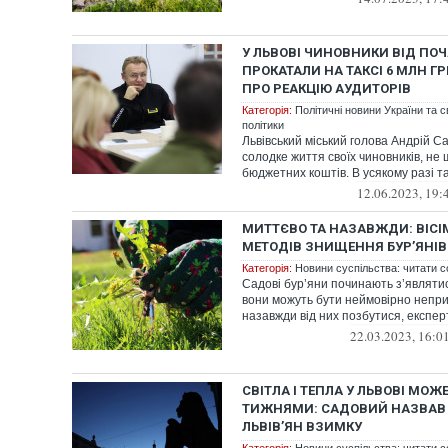
У ЛЬВОВІ ЧИНОВНИКИ ВІД ПОЧ
ПРОКАТАЛИ НА ТАКСІ 6 МЛН Г
ПРО РЕАКЦІЮ АУДИТОРІВ
Категорія:
Політичні новини України та с
політики
Львівський міський голова Андрій С
солодке життя своїх чиновників, не
бюджетних коштів. В усякому разі так
12.06.2023, 19:
МИТТЄВО ТА НАЗАВЖДИ: ВІС
МЕТОДІВ ЗНИЩЕННЯ БУР’ЯНІВ
Категорія:
Новини суспільства: читати с
Садові бур’яни починають з’являтися
вони можуть бути неймовірно непр
назавжди від них позбутися, експерт
22.03.2023, 16:0
СВІТЛА І ТЕПЛА У ЛЬВОВІ МОЖЕ
ТИЖНЯМИ: САДОВИЙ НАЗВАВ "
ЛЬВІВ’ЯН ВЗИМКУ