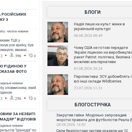
БЛОГИ
А РОСІЙСЬКИХ
КУ З
Надія лише на культ жінки в
українській культурі
віту: читати новини
06.08.2026 08:49
никами ТЦК у
хнув усю країну, був
Чому США не готові передати
мацією, вважає...
Україні ліцензію на виробництв
•
•
32
396
0
ракет Patriot: політика, безпека 
можливі альтернативи
Ю РІДИНОЮ У
03.08.2026 20:24
ПОКАЗАВ ФОТО
Перспектива: ЗСУ добомблять і
всі інші склади Wildberries
оціальні новини
23.07.2026 11:31
обу зловмисника, який
рідиною
•
•
22
250
0
БЛОГОСТРІЧКА
КОВИМ ЗА НЕЗБИТІ
Закрутив гайки. Моурінью запровадив
"МАДЯР" ВІДПОВІВ
жорсткі правила для футболістів Реала (
08.08.2026, 14:30
оціальні новини
рильотів "Шахедів" по
Сили безпілотних систем уразили ще 12