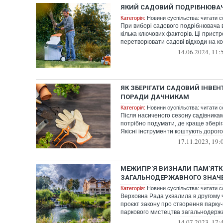
ЯКИЙ САДОВИЙ ПОДРІБНЮВАЧ
Категорія:
Новини суспільства: читати с
При виборі садового подрібнювача 
кілька ключових факторів. Ці прист
перетворювати садові відходи на ко
14.06.2024, 11:
ЯК ЗБЕРІГАТИ САДОВИЙ ІНВЕН
ПОРАДИ ДАЧНИКАМ
Категорія:
Новини суспільства: читати с
Після насиченого сезону садівника
потрібно подумати, де краще зберіг
Якісні інструменти коштують дорого,
17.11.2023, 19:
МЕЖИГІР'Я ВИЗНАЛИ ПАМ’ЯТ
ЗАГАЛЬНОДЕРЖАВНОГО ЗНАЧ
Категорія:
Новини суспільства: читати с
Верховна Рада ухвалила в другому ч
проєкт закону про створення парку-
паркового мистецтва загальнодержа
14.07.2023, 17: