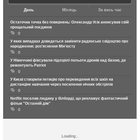
День
Місяць
За весь час
Остаточна точка без повернень: Олександр Усік анонсував свій
прощальний поєдинок
0
У яких випадках доведеться замінити радянське свідоцтво про
народження: роз'яснення Мін'юсту
0
У Німеччині фіксували підозрілі польоти дронів над базою, де
ремонтують Patriot
0
У Києві створили петицію про переведення всіх шкіл на
дистанціне навчання через посилення нічних обстрілів
0
Netflix поселив людину у білборді, що рекламує фантастичний
фільм "Останній дім"
0
Loading...