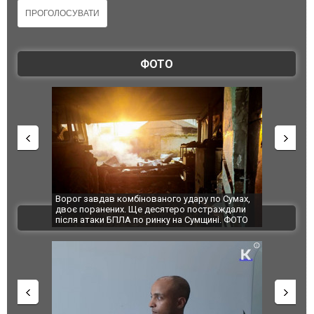
ФОТО
Ворог завдав комбінованого удару по Сумах,
За 2000 кіло
двоє поранених. Ще десятеро постраждали
Єкатеринбурз
ВІДЕО
після атаки БПЛА по ринку на Сумщині. ФОТО
склад Wildbe