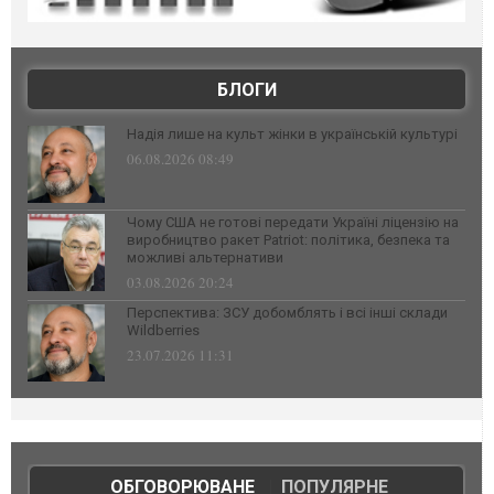
БЛОГИ
Надія лише на культ жінки в українській культурі
06.08.2026 08:49
Чому США не готові передати Україні ліцензію на
виробництво ракет Patriot: політика, безпека та
можливі альтернативи
03.08.2026 20:24
Перспектива: ЗСУ добомблять і всі інші склади
Wildberries
23.07.2026 11:31
ОБГОВОРЮВАНЕ
|
ПОПУЛЯРНЕ