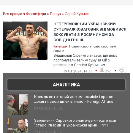
Вся правда з блогосфери
»
Пошук
» Сергій Кузьмін
НЕПЕРЕМОЖНИЙ УКРАЇНСЬКИЙ
СУПЕРВАЖКОВАГОВИК ВІДМОВИВСЯ
БОКСУВАТИ З РОСІЯНИНОМ ЗА
СОЛІДНІ ГРОШІ
Категорія:
Новини спорту: свіжі спортивні
новини
Владислав Сіренко зізнався, що йому
пропонували велику суму за бій з
росіянином Сергієм Кузьміним.
•
•
19.01.2024, 14:11
596
0
АНАЛІТИКА
Кремль не готовий до компромісів і прагне
досягти своїх цілей війною, - Foreign Affairs
03.08.2026 13:02
Звільнення Сирського знаменує кінець епохи
"старої гвардії" в українській армії — NYT
23.07.2026 10:32