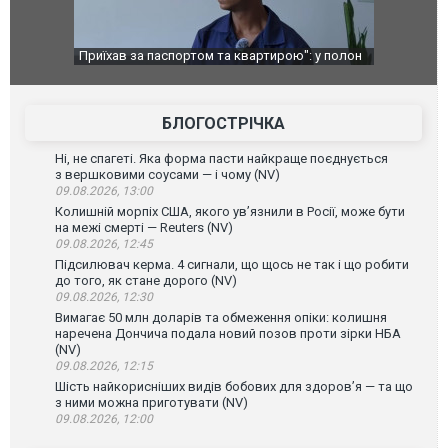
Приїхав за паспортом та квартирою": у полон
Одесу накри
до українських військових потрапив тезка
ураганним в
зіркового футболіста Мохамеда Салаха
БЛОГОСТРІЧКА
Ні, не спагеті. Яка форма пасти найкраще поєднується
з вершковими соусами — і чому (NV)
09.08.2026, 13:00
Колишній морпіх США, якого ув’язнили в Росії, може бути
на межі смерті — Reuters (NV)
09.08.2026, 12:45
Підсилювач керма. 4 сигнали, що щось не так і що робити
до того, як стане дорого (NV)
09.08.2026, 12:30
Вимагає 50 млн доларів та обмеження опіки: колишня
наречена Дончича подала новий позов проти зірки НБА
(NV)
09.08.2026, 12:15
Шість найкорисніших видів бобових для здоров’я — та що
з ними можна приготувати (NV)
09.08.2026, 12:00