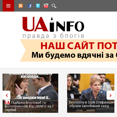
Експослу в США Стефанішині
Підбірка блогожаб та
обрали запобіжний захід
фотоприколів від UAINFO за 7
серпня