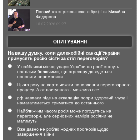
Повний текст резонансного брифінга Михайла
Федорова
18.07.2026 09:27
ОПИТУВАННЯ
На вашу думку, коли далекобійні санкції України
примусять росію сісти за стіл переговорів?
У найближчі місяці удари України по росії стануть
настільки болючими, що агресору доведеться
поновити перемовини
Цього року не варто чекати поновлення переговорного
процесу. А от наступного - можливо все
рф навпаки піде на ескалацію попри здоровий глузд і
намагатиметься триматися до останнього
Найближчим часом росія може погодитись на
переговори, але серйозних намірів росіяни не
матимуть
Вже давно не роблю жодних прогнозів щодо
завершення війни