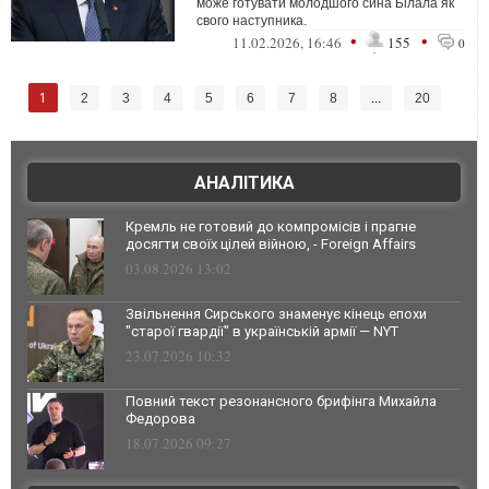
може готувати молодшого сина Білала як
свого наступника.
•
•
11.02.2026, 16:46
155
0
1
2
3
4
5
6
7
8
...
20
АНАЛІТИКА
Кремль не готовий до компромісів і прагне
досягти своїх цілей війною, - Foreign Affairs
03.08.2026 13:02
Звільнення Сирського знаменує кінець епохи
"старої гвардії" в українській армії — NYT
23.07.2026 10:32
Повний текст резонансного брифінга Михайла
Федорова
18.07.2026 09:27