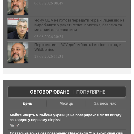
06.08.2026 08:49
Чому США не готові передати Україні ліцензію на
виробництво ракет Patriot: політика, безпека та
можливі альтернативи
03.08.2026 20:24
Перспектива: ЗСУ добомблять і всі інші склади
Wildberries
23.07.2026 11:31
ОБГОВОРЮВАНЕ
|
ПОПУЛЯРНЕ
День
Місяць
За весь час
Майже чверть мільйона українців не повернулися після виїзду
за кордон у першому півріччі
0
Остаточна точка без повернень: Олександр Усік анонсував свій