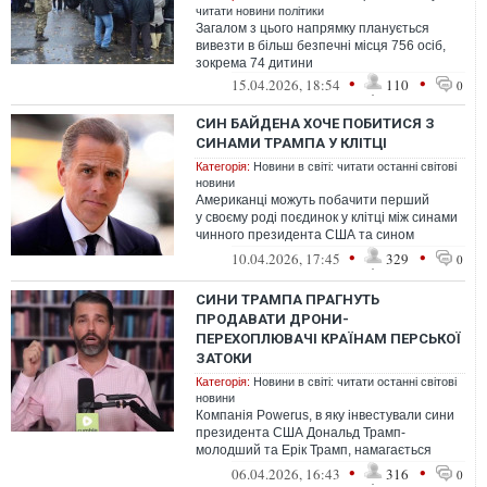
читати новини політики
Загалом з цього напрямку планується
вивезти в більш безпечні місця 756 осіб,
зокрема 74 дитини
•
•
15.04.2026, 18:54
110
0
СИН БАЙДЕНА ХОЧЕ ПОБИТИСЯ З
СИНАМИ ТРАМПА У КЛІТЦІ
Категорія:
Новини в світі: читати останні світові
новини
Американці можуть побачити перший
у своєму роді поєдинок у клітці між синами
чинного президента США та сином
колишнього президента.
•
•
10.04.2026, 17:45
329
0
СИНИ ТРАМПА ПРАГНУТЬ
ПРОДАВАТИ ДРОНИ-
ПЕРЕХОПЛЮВАЧІ КРАЇНАМ ПЕРСЬКОЇ
ЗАТОКИ
Категорія:
Новини в світі: читати останні світові
новини
Компанія Powerus, в яку інвестували сини
президента США Дональд Трамп-
молодший та Ерік Трамп, намагається
продавати свої дрони-
•
•
06.04.2026, 16:43
316
0
перехоплювачі країнам П...