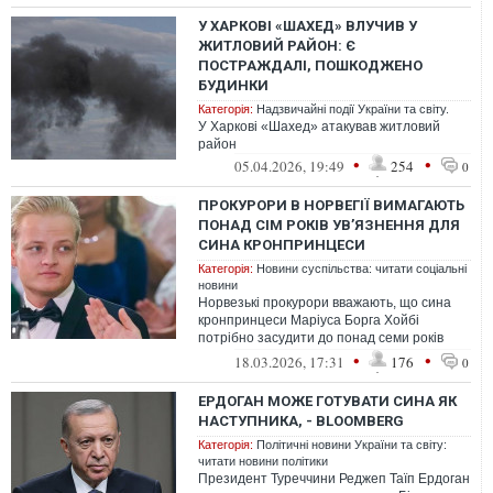
У ХАРКОВІ «ШАХЕД» ВЛУЧИВ У
ЖИТЛОВИЙ РАЙОН: Є
ПОСТРАЖДАЛІ, ПОШКОДЖЕНО
БУДИНКИ
Категорія:
Надзвичайні події України та світу.
У Харкові «Шахед» атакував житловий
район
•
•
05.04.2026, 19:49
254
0
ПРОКУРОРИ В НОРВЕГІЇ ВИМАГАЮТЬ
ПОНАД СІМ РОКІВ УВ’ЯЗНЕННЯ ДЛЯ
СИНА КРОНПРИНЦЕСИ
Категорія:
Новини суспільства: читати соціальні
новини
Норвезькі прокурори вважають, що сина
кронпринцеси Маріуса Борга Хойбі
потрібно засудити до понад семи років
тюремного ув’язнення за звинуваченнями
•
•
18.03.2026, 17:31
176
0
у ...
ЕРДОГАН МОЖЕ ГОТУВАТИ СИНА ЯК
НАСТУПНИКА, - BLOOMBERG
Категорія:
Політичні новини України та світу:
читати новини політики
Президент Туреччини Реджеп Таїп Ердоган