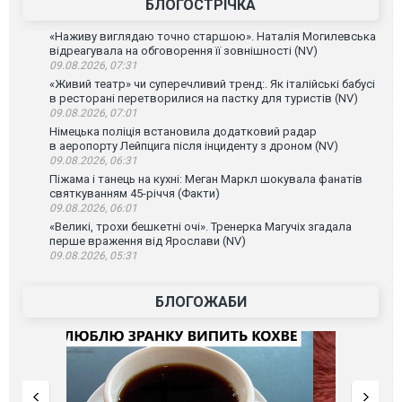
БЛОГОСТРІЧКА
«Наживу виглядаю точно старшою». Наталія Могилевська
відреагувала на обговорення її зовнішності (NV)
09.08.2026, 07:31
«Живий театр» чи суперечливий тренд:. Як італійські бабусі
в ресторані перетворилися на пастку для туристів (NV)
09.08.2026, 07:01
Німецька поліція встановила додатковий радар
в аеропорту Лейпцига після інциденту з дроном (NV)
09.08.2026, 06:31
Піжама і танець на кухні: Меган Маркл шокувала фанатів
святкуванням 45-річчя (Факти)
09.08.2026, 06:01
«Великі, трохи бешкетні очі». Тренерка Магучіх згадала
перше враження від Ярослави (NV)
09.08.2026, 05:31
БЛОГОЖАБИ