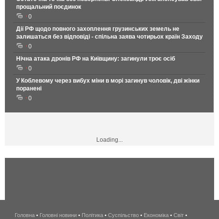
прощальний поєдинок
0
Дії РФ щодо повного захоплення грузинських земель не
залишаться без відповіді - спільна заява чотирьох країн Заходу
0
Нічна атака дронів РФ на Київщину: загинули троє осіб
0
У Коблевому через вибух міни в морі загинув чоловік, дві жінки
поранені
0
Loading...
Головна
•
Головні новини
•
Політика
•
Суспільство
•
Економіка
беспроводной
•
Світ
•