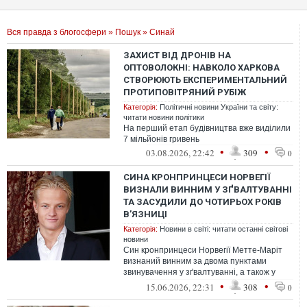
Вся правда з блогосфери
»
Пошук
» Синай
ЗАХИСТ ВІД ДРОНІВ НА
ОПТОВОЛОКНІ: НАВКОЛО ХАРКОВА
СТВОРЮЮТЬ ЕКСПЕРИМЕНТАЛЬНИЙ
ПРОТИПОВІТРЯНИЙ РУБІЖ
Категорія:
Політичні новини України та світу:
читати новини політики
На перший етап будівництва вже виділили
7 мільйонів гривень
•
•
03.08.2026, 22:42
309
0
СИНА КРОНПРИНЦЕСИ НОРВЕГІЇ
ВИЗНАЛИ ВИННИМ У ЗҐВАЛТУВАННІ
ТА ЗАСУДИЛИ ДО ЧОТИРЬОХ РОКІВ
ВʼЯЗНИЦІ
Категорія:
Новини в світі: читати останні світові
новини
Син кронпринцеси Норвегії Метте-Маріт
визнаний винним за двома пунктами
звинувачення у зґвалтуванні, а також у
домашньому насильстві та інших
•
•
15.06.2026, 22:31
308
0
злочинах...