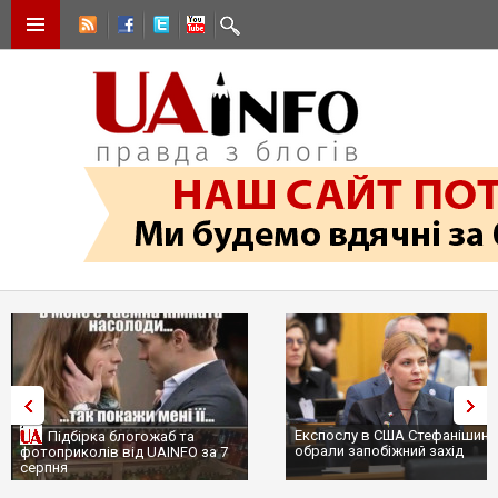
Експослу в США Стефанішині
Підбірка блогожаб та
обрали запобіжний захід
фотоприколів від UAINFO за 7
серпня