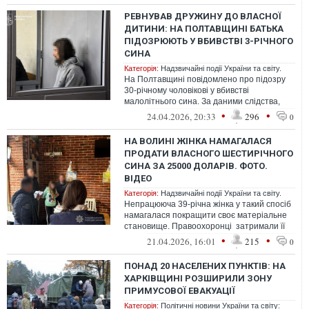
РЕВНУВАВ ДРУЖИНУ ДО ВЛАСНОЇ
ДИТИНИ: НА ПОЛТАВЩИНІ БАТЬКА
ПІДОЗРЮЮТЬ У ВБИВСТВІ 3-РІЧНОГО
СИНА
Категорія:
Надзвичайні події України та світу.
На Полтавщині повідомлено про підозру
30-річному чоловікові у вбивстві
малолітнього сина. За даними слідства,
після злочину він намагався приховати
•
•
24.04.2026, 20:33
296
0
йо...
НА ВОЛИНІ ЖІНКА НАМАГАЛАСЯ
ПРОДАТИ ВЛАСНОГО ШЕСТИРІЧНОГО
СИНА ЗА 25000 ДОЛАРІВ. ФОТО.
ВІДЕО
Категорія:
Надзвичайні події України та світу.
Непрацююча 39-річна жінка у такий спосіб
намагалася покращити своє матеріальне
становище. Правоохоронці затримали її
під час передачі коштів. Зловмис...
•
•
21.04.2026, 16:01
215
0
ПОНАД 20 НАСЕЛЕНИХ ПУНКТІВ: НА
ХАРКІВЩИНІ РОЗШИРИЛИ ЗОНУ
ПРИМУСОВОЇ ЕВАКУАЦІЇ
Категорія:
Політичні новини України та світу: