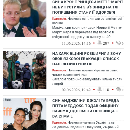
СИНА КРОНПРИНЦЕСИ МЕТТЕ-МАРІТ
НЕ ВИПУСТИЛИ З В'ЯЗНИЦІ НА ТЛІ
ПОГІРШЕННЯ СТАНУ ЇЇ ЗДОРОВ'Я
Категорія:
Новини в світі: читати останні світові
новини
Маріус, син кронпринцеси Норвегії Метте-
Маріт, наразі перебуває під вартою в
очікуванні вердикту та вироку за 40
звинуваченнями, включаючи зґвалтуванн...
•
•
11.06.2026, 14:16
207
0
НА ХАРКІВЩИНІ РОЗШИРИЛИ ЗОНУ
ОБОВ'ЯЗКОВОЇ ЕВАКУАЦІЇ: СПИСОК
НАСЕЛЕНИХ ПУНКТІВ
Категорія:
Політичні новини України та світу:
читати новини політики
Загалом потрібно евакуювати кілька тисяч
людей
•
•
02.06.2026, 19:42
118
0
СИН АНДЖЕЛІНИ ДЖОЛІ ТА БРЕДА
ПІТТА МЕДДОКС ПОДАВ ОФІЦІЙНУ
ЗАЯВУ ЩОДО ЗМІНИ ПРІЗВИЩА –
DAILY MAIL
Категорія:
Новини культури в Україні та світі
За даними видання Daily Mail, 24-річний