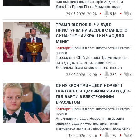
син американських акторів Анджеліни
Джолі та Бреда Пітта Меддокс подав
документи на офіційну зміну прізвища
•
•
29.05.2026, 20:28
916
0
ТРАМП ВІДПОВІВ, ЧИ БУДЕ
ПРИСТУНІМ НА ВЕСІЛЛІ СТАРШОГО
СИНА: "НЕ НАЙКРАЩИЙ ЧАС ДЛЯ
МЕНЕ"
Категорія:
Новини в світі: читати останні світові
новини
Президент США Дональт Трамп відповів,
чи відвідає весіллі старшого сина
Дональда Трампа-молодшого, яке, за
даними ЗМІ, заплановане на ці вихідн
•
•
22.05.2026, 19:00
282
0
СИНУ КРОНПРИНЦЕСИ НОРВЕГІЇ
ПОВТОРНО ВІДМОВИЛИ У ВИХОДІ З-
ПІД ВАРТИ З ЕЛЕКТРОННИМ
БРАСЛЕТОМ
Категорія:
Новини в світі: читати останні світові
новини
Апеляційний суд у Норвегії підтвердив
рішення суду нижчої інстанції, який
відмовився змінити запобіжний захід сину
кронпринцеси Норвегії із тримання п...
•
•
13.05.2026, 19:46
139
0