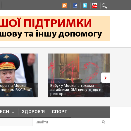
торані в Москві:
Вибух у Москві з трьома
На к
оловком ВКС Росії,
загиблими: ЗМІ пишуть, що в
Обол
ресторан...
нама
TECH
ЗДОРОВ'Я
СПОРТ