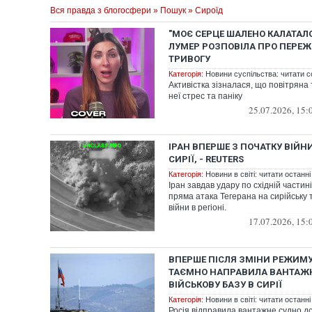
Вся правда з блогосфери
»
Пошук
» Сироїд
"МОЄ СЕРЦЕ ШАЛЕНО КАЛАТАЛО
ЛУМЕР РОЗПОВІЛА ПРО ПЕРЕЖ
ТРИВОГУ
Категорія:
Новини суспільства: читати с
Активістка зізналася, що повітряна
неї стрес та паніку
25.07.2026, 15:
ІРАН ВПЕРШЕ З ПОЧАТКУ ВІЙН
СИРІЇ, - REUTERS
Категорія:
Новини в світі: читати останні
Іран завдав удару по східній частин
пряма атака Тегерана на сирійську 
війни в регіоні.
17.07.2026, 15:
ВПЕРШЕ ПІСЛЯ ЗМІНИ РЕЖИМУ
ТАЄМНО НАПРАВИЛА ВАНТАЖН
ВІЙСЬКОВУ БАЗУ В СИРІЇ
Категорія:
Новини в світі: читати останні
Росія відправила вантажне судно до