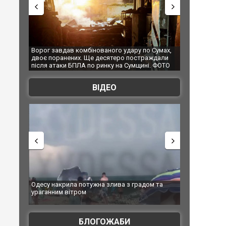
 удару по Сумах,
За 2000 кілометрів від кордону з Україною: в
"Мо
ро постраждали
Єкатеринбурзі після атаки дронів загорівся
суп
на Сумщині. ФОТО
склад Wildberries. ФОТО. ВІДЕО
ВІДЕО
ва з градом та
Вже вивели на тести: Ferrari готує оновлення
Ви
позашляховика Purosangue. ВІДЕО
фі
БЛОГОЖАБИ