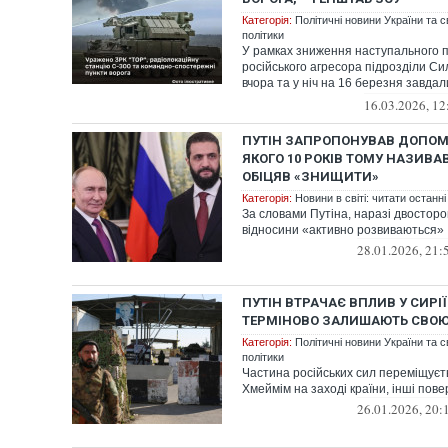
Категорія:
Політичні новини України та с
політики
У рамках зниження наступального 
російського агресора підрозділи Си
вчора та у ніч на 16 березня завда
засобах...
16.03.2026, 12
ПУТІН ЗАПРОПОНУВАВ ДОПОМО
ЯКОГО 10 РОКІВ ТОМУ НАЗИВА
ОБІЦЯВ «ЗНИЩИТИ»
Категорія:
Новини в світі: читати останні
За словами Путіна, наразі двосторо
відносини «активно розвиваються»
28.01.2026, 21:
ПУТІН ВТРАЧАЄ ВПЛИВ У СИРІЇ
ТЕРМІНОВО ЗАЛИШАЮТЬ СВОЮ 
Категорія:
Політичні новини України та с
політики
Частина російських сил переміщуєт
Хмеймім на заході країни, інші пове
26.01.2026, 20: