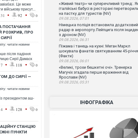
«Живий театр» чи суперечливий тренд:. Я
 авіабазі. Це може
італійські бабусі в ресторані перетворил
 військову присут...
на пастку для туристів (NV)
•
•
:31
92
0
09.08.2026, 07:01
Німецька поліція встановила додатковий
А ПОСТАЧАННЯ
радар в аеропорту Лейпцига після інциде
 РОЗКРИВ, ПРО
з дроном (NV)
СИРІЇ
09.08.2026, 06:31
віту: читати новини
Піжама і танець на кухні: Меган Маркл
шокувала фанатів святкуванням 45-річчя
рше після падіння
(Факти)
лицю Сирії Дамаск
09.08.2026, 06:01
•
•
17
118
0
«Великі, трохи бешкетні очі». Тренерка
Магучіх згадала перше враження від
ТОМ ДО СИРІЇ —
Ярослави (NV)
09.08.2026, 05:31
віту: читати новини
 із президентом аш-
ІНФОГРАФІКА
•
•
14
128
0
КАЦІЙНУ СТАНЦІЮ
ЕЖНІ ПУНКТИ