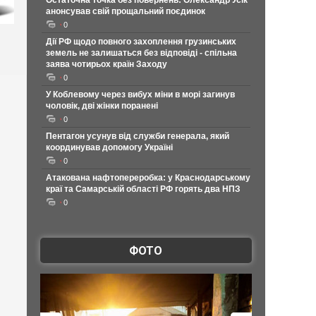
Остаточна точка без повернень: Олександр Усік
анонсував свій прощальний поєдинок
0
Дії РФ щодо повного захоплення грузинських
земель не залишаться без відповіді - спільна
заява чотирьох країн Заходу
0
У Коблевому через вибух міни в морі загинув
чоловік, дві жінки поранені
0
Пентагон усунув від служби генерала, який
координував допомогу Україні
0
Атакована нафтопереробка: у Краснодарському
краї та Самарській області РФ горять два НПЗ
0
ФОТО