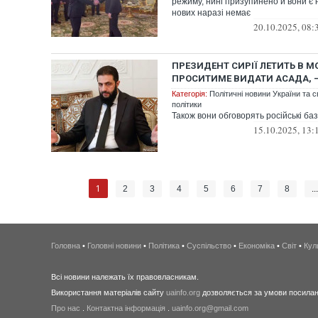
режиму, нині призупинено й вони є
нових наразі немає
20.10.2025, 08:
ПРЕЗИДЕНТ СИРІЇ ЛЕТИТЬ В М
ПРОСИТИМЕ ВИДАТИ АСАДА, –
Категорія:
Політичні новини України та с
політики
Також вони обговорять російські баз
15.10.2025, 13:
1
2
3
4
5
6
7
8
..
Головна
•
Головні новини
•
Політика
•
Суспільство
•
Економіка
•
Світ
•
Кул
Всі новини належать їх правовласникам.
Використання матеріалів сайту
uainfo.org
дозволяється за умови посиланн
Про нас
.
Контактна інформація
.
uainfo.org@gmail.com