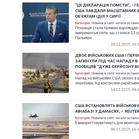
"ЦЕ ДЕКЛАРАЦІЯ ПОМСТИ", - Г
США ЗАВДАЛИ МАСШТАБНИХ А
ОБ'ЄКТАМ ІДІЛ У СИРІЇ
Категорія:
Новини в світі: читати останні
Операція стала прямою відповіддю 
американські сили, що сталася 13 г
Пальміри
20.12.2025, 10:
ДВОЄ ВІЙСЬКОВИХ США І ПЕР
ЗАГИНУЛИ ПІД ЧАС НАПАДУ В 
ПООБІЦЯВ "ДУЖЕ СЕРЙОЗНУ ВІ
Категорія:
Новини в світі: читати останні
Напад на військових США скоєно в р
перебуває під контролем сирійських
14.12.2025, 08:
США ВСТАНОВЛЯТЬ ВІЙСЬКОВУ
АВІАБАЗІ У ДАМАСКУ, – REUTE
Категорія:
Новини в світі: читати останні
Її використовуватимуть для монітори
06.11.2025, 16: