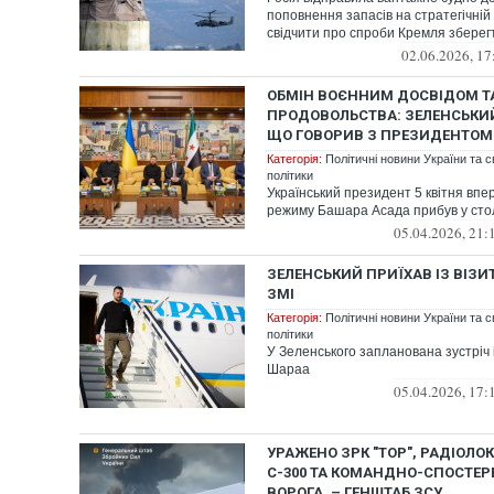
поповнення запасів на стратегічній
свідчити про спроби Кремля зберегти
02.06.2026, 17
ОБМІН ВОЄННИМ ДОСВІДОМ Т
ПРОДОВОЛЬСТВА: ЗЕЛЕНСЬКИЙ
ЩО ГОВОРИВ З ПРЕЗИДЕНТОМ 
Категорія:
Політичні новини України та с
політики
Український президент 5 квітня впе
режиму Башара Асада прибув у сто
05.04.2026, 21:
ЗЕЛЕНСЬКИЙ ПРИЇХАВ ІЗ ВІЗИ
ЗМІ
Категорія:
Політичні новини України та с
політики
У Зеленського запланована зустріч
Шараа
05.04.2026, 17:
УРАЖЕНО ЗРК "ТОР", РАДІОЛО
С-300 ТА КОМАНДНО-СПОСТЕР
ВОРОГА, – ГЕНШТАБ ЗСУ