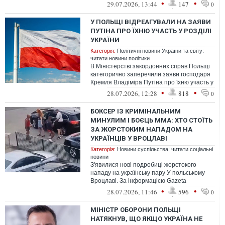
заклик "припинити мовчати" щодо
•
•
29.07.2026, 13:44
147
0
нещодавнього нападу н...
У ПОЛЬЩІ ВІДРЕАГУВАЛИ НА ЗАЯВИ
ПУТІНА ПРО ЇХНЮ УЧАСТЬ У РОЗДІЛІ
УКРАЇНИ
Категорія:
Політичні новини України та світу:
читати новини політики
В Міністерстві закордонних справ Польщі
категорично заперечили заяви господаря
Кремля Владіміра Путіна про їхню участь у
нібито розділі України, який,...
•
•
28.07.2026, 12:28
818
0
БОКСЕР ІЗ КРИМІНАЛЬНИМ
МИНУЛИМ І БОЄЦЬ ММА: ХТО СТОЇТЬ
ЗА ЖОРСТОКИМ НАПАДОМ НА
УКРАЇНЦІВ У ВРОЦЛАВІ
Категорія:
Новини суспільства: читати соціальні
новини
З'явилися нові подробиці жорстокого
нападу на українську пару У польському
Вроцлаві. За інформацією Gazeta
Wyborcza, серед затриманих — боксер,
•
•
28.07.2026, 11:46
596
0
пов'яз...
МІНІСТР ОБОРОНИ ПОЛЬЩІ
НАТЯКНУВ, ЩО ЯКЩО УКРАЇНА НЕ