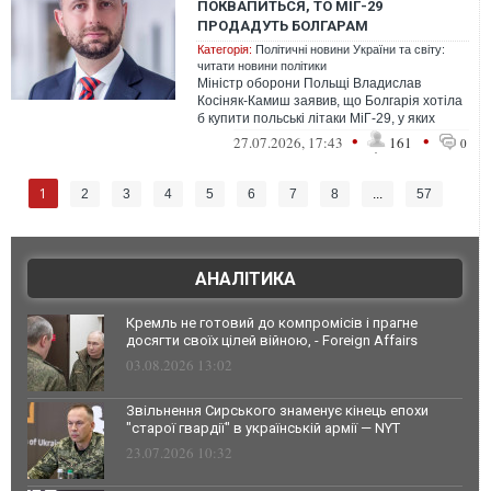
ПОКВАПИТЬСЯ, ТО МІГ-29
ПРОДАДУТЬ БОЛГАРАМ
Категорія:
Політичні новини України та світу:
читати новини політики
Міністр оборони Польщі Владислав
Косіняк-Камиш заявив, що Болгарія хотіла
б купити польські літаки МіГ-29, у яких
зацікавлена Україна, але Варшава все...
•
•
27.07.2026, 17:43
161
0
1
2
3
4
5
6
7
8
...
57
АНАЛІТИКА
Кремль не готовий до компромісів і прагне
досягти своїх цілей війною, - Foreign Affairs
03.08.2026 13:02
Звільнення Сирського знаменує кінець епохи
"старої гвардії" в українській армії — NYT
23.07.2026 10:32