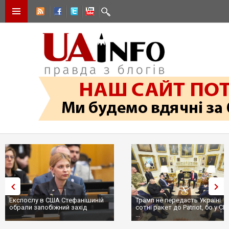
Експослу в США Стефанішиній
Трамп не передасть Україні
обрали запобіжний захід
сотні ракет до Patriot, бо у С
...