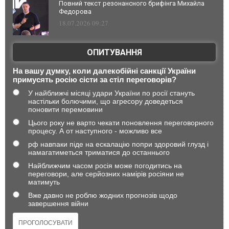
Повний текст резонансного брифінга Михайла
Федорова
18.07.2026 09:27
ОПИТУВАННЯ
На вашу думку, коли далекобійні санкції України
примусять росію сісти за стіл переговорів?
У найближчі місяці удари України по росії стануть
настільки болючими, що агресору доведеться
поновити перемовини
Цього року не варто чекати поновлення переговорного
процесу. А от наступного - можливо все
рф навпаки піде на ескалацію попри здоровий глузд і
намагатиметься триматися до останнього
Найближчим часом росія може погодитись на
переговори, але серйозних намірів росіяни не
матимуть
Вже давно не роблю жодних прогнозів щодо
завершення війни