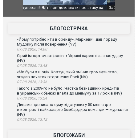
о атаку на
За 2000 кілометрів від кордону з Україною: в
В Таїланді 
го диму.
Єкатеринбурзі після атаки дронів загорівся
блискавки 
склад Wildberries. ФОТО. ВІДЕО
постражда
БЛОГОСТРІЧКА
«Йому потрібно йти в оренду». Маркевич дав пораду
Мудрику після повернення (NV)
07.08.2026, 14:00
Сірий імпорт смартфонів в Україні нарешті зазнає удару
(NV)
07.08.2026, 13:48
«Ми були в шоці». Ковтун, який змінив громадянство,
згадав початок вторгнення Росії (NV)
07.08.2026, 13:36
Такого з 2009-го не було. Частка безнадійних кредитів
в українських банках впала до мінімуму за 17 років (NV)
07.08.2026, 13:24
Динамо прописало суму відступних у 50 млн євро
в контракті найкращого бомбардира команди — журналіст
(NV)
07.08.2026, 13:12
БЛОГОЖАБИ