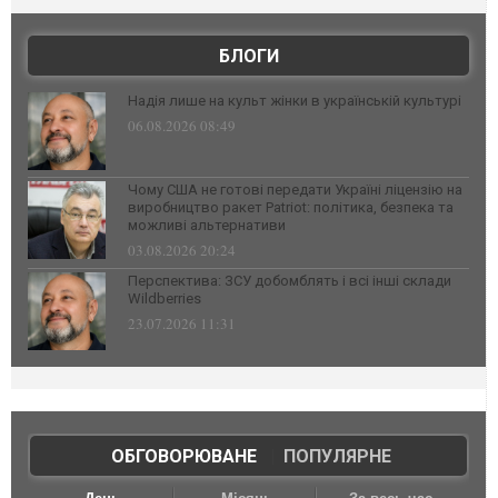
БЛОГИ
Надія лише на культ жінки в українській культурі
06.08.2026 08:49
Чому США не готові передати Україні ліцензію на
виробництво ракет Patriot: політика, безпека та
можливі альтернативи
03.08.2026 20:24
Перспектива: ЗСУ добомблять і всі інші склади
Wildberries
23.07.2026 11:31
ОБГОВОРЮВАНЕ
|
ПОПУЛЯРНЕ