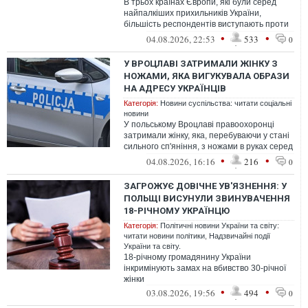
В трьох країнах Європи, які були серед
найпалкіших прихильників України,
більшість респондентів виступають проти
вступу України до ЄС, принаймні як чл...
•
•
04.08.2026, 22:53
533
0
У ВРОЦЛАВІ ЗАТРИМАЛИ ЖІНКУ З
НОЖАМИ, ЯКА ВИГУКУВАЛА ОБРАЗИ
НА АДРЕСУ УКРАЇНЦІВ
Категорія:
Новини суспільства: читати соціальні
новини
У польському Вроцлаві правоохоронці
затримали жінку, яка, перебуваючи у стані
сильного сп'яніння, з ножами в руках серед
ночі вигукувала образи на адр...
•
•
04.08.2026, 16:16
216
0
ЗАГРОЖУЄ ДОВІЧНЕ УВ'ЯЗНЕННЯ: У
ПОЛЬЩІ ВИСУНУЛИ ЗВИНУВАЧЕННЯ
18-РІЧНОМУ УКРАЇНЦЮ
Категорія:
Політичні новини України та світу:
читати новини політики
,
Надзвичайні події
України та світу.
18-річному громадянину України
інкримінують замах на вбивство 30-річної
жінки
•
•
03.08.2026, 19:56
494
0