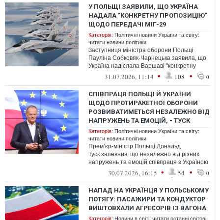
У ПОЛЬЩІ ЗАЯВИЛИ, ЩО УКРАЇНА
НАДАЛА "КОНКРЕТНУ ПРОПОЗИЦІЮ"
ЩОДО ПЕРЕДАЧІ МІГ-29
Категорія:
Політичні новини України та світу:
читати новини політики
Заступниця міністра оборони Польщі
Пауліна Собковяк-Чарнецька заявила, що
Україна надіслала Варшаві "конкретну
пропозицію" щодо винищувачів МіГ-29.
•
•
31.07.2026, 11:14
108
0
СПІВПРАЦЯ ПОЛЬЩІ Й УКРАЇНИ
ЩОДО ПРОТИРАКЕТНОЇ ОБОРОНИ
РОЗВИВАТИМЕТЬСЯ НЕЗАЛЕЖНО ВІД
НАПРУЖЕНЬ ТА ЕМОЦІЙ, - ТУСК
Категорія:
Політичні новини України та світу:
читати новини політики
Прем’єр-міністр Польщі Дональд
Туск запевнив, що незалежно від різних
напружень та емоцій співпраця з Україною
розвиватиметься.
•
•
30.07.2026, 16:15
54
0
НАПАД НА УКРАЇНЦЯ У ПОЛЬСЬКОМУ
ПОТЯГУ: ПАСАЖИРИ ТА КОНДУКТОР
ВИШТОВХАЛИ АГРЕСОРІВ ІЗ ВАГОНА
Категорія:
Новини в світі: читати останні світові