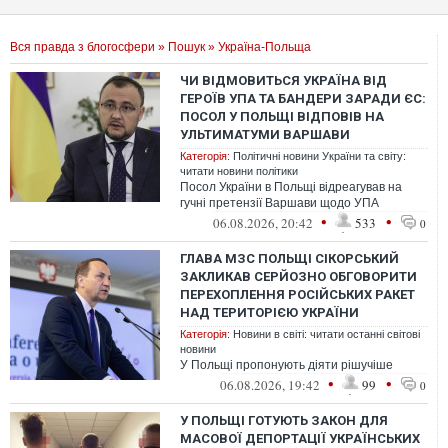
Вся правда з блогосфери
»
Пошук
» Україна-Польща
ЧИ ВІДМОВИТЬСЯ УКРАЇНА ВІД
ГЕРОЇВ УПА ТА БАНДЕРИ ЗАРАДИ ЄС:
ПОСОЛ У ПОЛЬЩІ ВІДПОВІВ НА
УЛЬТИМАТУМИ ВАРШАВИ
Категорія:
Політичні новини України та світу:
читати новини політики
Посол України в Польщі відреагував на
гучні претензії Варшави щодо УПА
•
•
06.08.2026, 20:42
533
0
ГЛАВА МЗС ПОЛЬЩІ СІКОРСЬКИЙ
ЗАКЛИКАВ СЕРЙОЗНО ОБГОВОРИТИ
ПЕРЕХОПЛЕННЯ РОСІЙСЬКИХ РАКЕТ
НАД ТЕРИТОРІЄЮ УКРАЇНИ
Категорія:
Новини в світі: читати останні світові
новини
У Польщі пропонують діяти рішучіше
•
•
06.08.2026, 19:42
99
0
У ПОЛЬЩІ ГОТУЮТЬ ЗАКОН ДЛЯ
МАСОВОЇ ДЕПОРТАЦІЇ УКРАЇНСЬКИХ