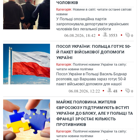
ЧОЛОВІКІВ
Категорія:
Новини в світі: читати останні світові
новини
У Польщі опозиційна партія
запропонувала депортувати українських
чоловіків без легальної роботи
•
•
06.08.2026, 18:42
3553
0
ПОСОЛ УКРАЇНИ: ПОЛЬЩА ГОТУЄ 50-
Й ПАКЕТ ВІЙСЬКОВОЇ ДОПОМОГИ
УКРАЇНІ
Категорія:
Політичні новини України та світу:
читати новини політики
Посол України в Польщі Василь Боднар
розповів, що Варшава зараз готує 50-й
пакет військової допомоги для нашої
держави.
•
•
06.08.2026, 12:22
48
0
МАЙЖЕ ПОЛОВИНА ЖИТЕЛІВ
ЄВРОСОЮЗУ ПІДТРИМУЮТЬ ВСТУП
УКРАЇНИ ДО БЛОКУ, АЛЕ У ПОЛЬЩІ ТА
ФРАНЦІЇ ЗРОСТАЄ КІЛЬКІСТЬ
ПРОТИВНИКІВ
Категорія:
Політичні новини України та світу:
читати новини політики