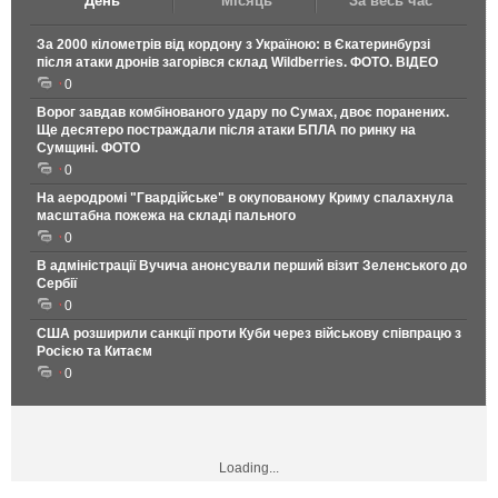
День
Місяць
За весь час
За 2000 кілометрів від кордону з Україною: в Єкатеринбурзі
після атаки дронів загорівся склад Wildberries. ФОТО. ВІДЕО
0
Ворог завдав комбінованого удару по Сумах, двоє поранених.
Ще десятеро постраждали після атаки БПЛА по ринку на
Сумщині. ФОТО
0
На аеродромі "Гвардійське" в окупованому Криму спалахнула
масштабна пожежа на складі пального
0
В адміністрації Вучича анонсували перший візит Зеленського до
Сербії
0
США розширили санкції проти Куби через військову співпрацю з
Росією та Китаєм
0
Loading...