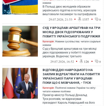
новини
В Польщі двоє молодиків ображали
українського підлітка в потягу, агресорів
виштовхали пасажири та оштрафувала
поліція
•
•
29.07.2026, 21:53
1337
0
СУД У ВРОЦЛАВІ АРЕШТУВАВ НА ТРИ
МІСЯЦІ ДВОХ ПІДОЗРЮВАНИХ У
ПОБИТТІ УКРАЇНСЬКОГО ПОДРУЖЖЯ
Категорія:
Новини суспільства: читати соціальні
новини
Суд у Вроцлаві арештував на три місяці
двох підозрюваних у побитті подружжя
українців. Водночас третього
підозрюваного польські правоохоронці ще
•
•
29.07.2026, 16:52
126
0
розшу...
ВІДПОВІДДЮ НАВРОЦЬКОГО НА
ЗАКЛИК ВІДРЕАГУВАТИ НА ПОБИТТЯ
УКРАЇНСЬКОЇ ПАРИ У ВРОЦЛАВІ
ПОКИ ЩО Є МОВЧАННЯ, - ТУСК
Категорія:
Політичні новини України та світу:
читати новини політики
Прем’єр-міністр Польщі Дональд
Туск розповів, чи відреагував
президент Кароль Навроцький на його