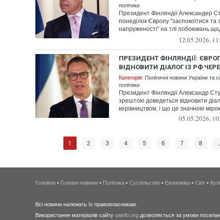
політики
Президент Фінляндії Александер Ст
понеділок Європу "заспокоїтися та 
напруженості" на тлі побоювань щ
америка...
12.05.2026, 11
ПРЕЗИДЕНТ ФІНЛЯНДІЇ: ЄВРО
ВІДНОВИТИ ДІАЛОГ ІЗ РФ ЧЕР
Категорія:
Політичні новини України та с
політики
Президент Фінляндії Александр Сту
зрештою доведеться відновити діало
керівництвом, і що це значною мірою
05.05.2026, 10
1
2
3
4
5
6
7
8
.
Головна
•
Головні новини
•
Політика
•
Суспільство
•
Економіка
•
Світ
•
Кул
Всі новини належать їх правовласникам.
Використання матеріалів сайту
uainfo.org
дозволяється за умови посиланн