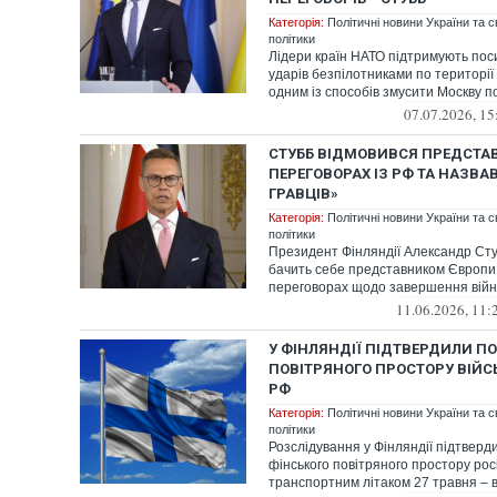
Категорія:
Політичні новини України та с
політики
Лідери країн НАТО підтримують по
ударів безпілотниками по території 
одним із способів змусити Москву по
07.07.2026, 15
СТУББ ВІДМОВИВСЯ ПРЕДСТА
ПЕРЕГОВОРАХ ІЗ РФ ТА НАЗВА
ГРАВЦІВ»
Категорія:
Політичні новини України та с
політики
Президент Фінляндії Александр Сту
бачить себе представником Європи
переговорах щодо завершення війни
11.06.2026, 11:
У ФІНЛЯНДІЇ ПІДТВЕРДИЛИ П
ПОВІТРЯНОГО ПРОСТОРУ ВІЙС
РФ
Категорія:
Політичні новини України та с
політики
Розслідування у Фінляндії підтвер
фінського повітряного простору рос
транспортним літаком 27 травня – ві