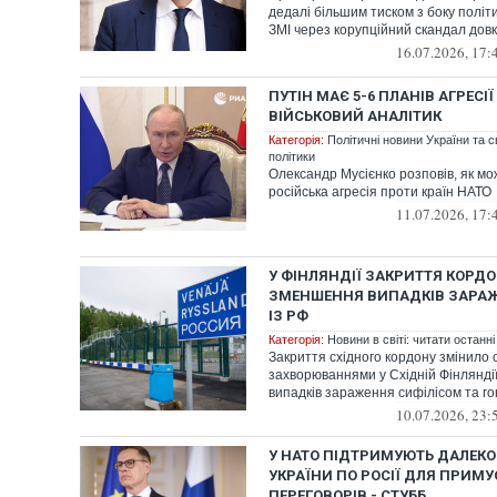
дедалі більшим тиском з боку політ
ЗМІ через корупційний скандал довк
16.07.2026, 17:
ПУТІН МАЄ 5-6 ПЛАНІВ АГРЕСІ
ВІЙСЬКОВИЙ АНАЛІТИК
Категорія:
Політичні новини України та с
політики
Олександр Мусієнко розповів, як м
російська агресія проти країн НАТО
11.07.2026, 17:
У ФІНЛЯНДІЇ ЗАКРИТТЯ КОРД
ЗМЕНШЕННЯ ВИПАДКІВ ЗАРАЖ
ІЗ РФ
Категорія:
Новини в світі: читати останні
Закриття східного кордону змінило 
захворюваннями у Східній Фінлянді
випадків зараження сифілісом та го
10.07.2026, 23:
У НАТО ПІДТРИМУЮТЬ ДАЛЕКО
УКРАЇНИ ПО РОСІЇ ДЛЯ ПРИМ
ПЕРЕГОВОРІВ - СТУББ