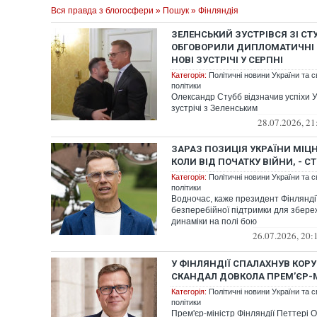
Вся правда з блогосфери
»
Пошук
» Фінляндія
ЗЕЛЕНСЬКИЙ ЗУСТРІВСЯ ЗІ СТ
ОБГОВОРИЛИ ДИПЛОМАТИЧНІ 
НОВІ ЗУСТРІЧІ У СЕРПНІ
Категорія:
Політичні новини України та с
політики
Олександр Стубб відзначив успіхи У
зустрічі з Зеленським
28.07.2026, 21
ЗАРАЗ ПОЗИЦІЯ УКРАЇНИ МІЦН
КОЛИ ВІД ПОЧАТКУ ВІЙНИ, - С
Категорія:
Політичні новини України та с
політики
Водночас, каже президент Фінляндії
безперебійної підтримки для збере
динаміки на полі бою
26.07.2026, 20:
У ФІНЛЯНДІЇ СПАЛАХНУВ КОР
СКАНДАЛ ДОВКОЛА ПРЕМ’ЄР-
Категорія:
Політичні новини України та с
політики
Прем'єр-міністр Фінляндії Петтері О