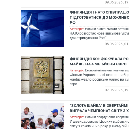
09.06.2026, 17
ФІНЛЯНДІЯ І НАТО СПІВПРАЦЮ
ПІДГОТУВАТИСЯ ДО МОЖЛИВОЇ
РФ
Категорія:
Новини в світі: читати останні
НАТО розгортає нове військове угру
для стримування Росії
08.06.2026, 01
ФІНЛЯНДІЯ КОНФІСКУВАЛА РО
МАЙЖЕ НА 4 МІЛЬЙОНИ ЄВРО
Категорія:
Економічні новини: новини еко
Фінське Управління зі стягнення бор
конфіскувало російське майно на с
євро.
02.06.2026, 19
"ЗОЛОТА ШАЙБА" В ОВЕРТАЙМІ
ВИГРАЛА ЧЕМПІОНАТ СВІТУ З 
Категорія:
Новини спорту: свіжі спортив
У швейцарському Цюриху відбувся 
світу з хокею 2026 року, у якому зі