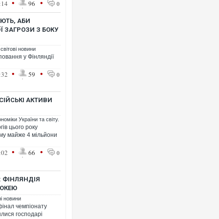
•
•
:14
96
0
ЮТЬ, АБИ
 ЗАГРОЗИ З БОКУ
 світові новини
повання у Фінляндії
•
•
:32
59
0
Росія атакувала Суми КАБами: 
торговельний центр, будинки, є 
ФОТО
СІЙСЬКІ АКТИВИ
номіки України та світу.
гів цього року
уму майже 4 мільйони
•
•
:02
66
0
: ФІНЛЯНДІЯ
ХОКЕЮ
ні новини
фінал чемпіонату
Топпосадовцю Повітряних Сил 
йшлися господарі
підозру