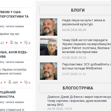
БЛОГИ
УББОМ У США:
ПЕРСПЕКТИВИ ТА
Надія лише на культ жінки в
українській культурі
віту: читати новини
06.08.2026 08:49
країни під час
Чому США не готові передати
•
•
:42
56
0
Україні ліцензію на виробництв
ракет Patriot: політика, безпека 
можливі альтернативи
ІША, АНІЖ БУДЬ-
ТУББ
03.08.2026 20:24
віту: читати новини
Перспектива: ЗСУ добомблять і
всі інші склади Wildberries
, Україна потребує
23.07.2026 11:31
ження поточної
•
•
14
105
0
БЛОГОСТРІЧКА
УПЦІЙНИЙ
МІНІСТРА
Дзвінок Джей Ді Венса і мирні переговор
Чому серпень і вересень дуже важливі
віту: читати новини
місяці (NV)
06.08.2026, 14:24
рпо стикається із