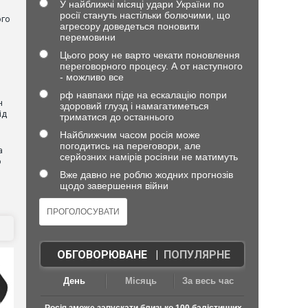
У найближчі місяці удари України по
росії стануть настільки болючими, що
ого
агресору доведеться поновити
перемовини
Цього року не варто чекати поновлення
переговорного процесу. А от наступного
- можливо все
рф навпаки піде на ескалацію попри
н
здоровий глузд і намагатиметься
ід
триматися до останнього
Найближчим часом росія може
погодитись на переговори, але
а
серйозних намірів росіяни не матимуть
ю
Вже давно не роблю жодних прогнозів
щодо завершення війни
ОБГОВОРЮВАНЕ
|
ПОПУЛЯРНЕ
День
Місяць
За весь час