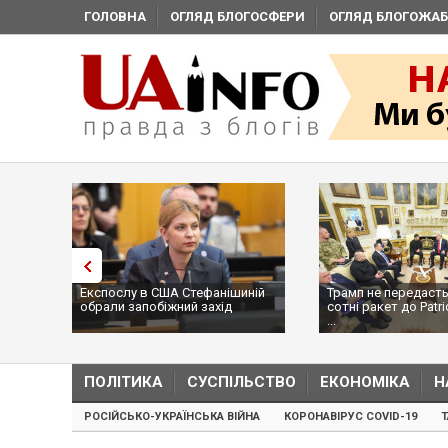
ГОЛОВНА
ОГЛЯД БЛОГОСФЕРИ
ОГЛЯД БЛОГОЖАБ
Експослу в США Стефанішиній
Трамп не передасть
обрали запобіжний захід
сотні ракет до Patri
...
ПОЛІТИКА
СУСПІЛЬСТВО
ЕКОНОМІКА
Н
РОСІЙСЬКО-УКРАЇНСЬКА ВІЙНА
КОРОНАВІРУС COVID-19