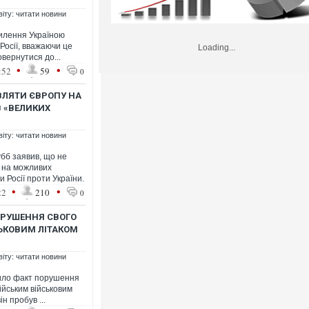
віту: читати новини
силення Україною
Росії, вважаючи це
Loading...
вернутися до...
•
•
:52
59
0
ВЛЯТИ ЄВРОПУ НА
В «ВЕЛИКИХ
віту: читати новини
бб заявив, що не
 на можливих
 Росії проти України.
•
•
22
210
0
ОРУШЕННЯ СВОГО
ЬКОВИМ ЛІТАКОМ
віту: читати новини
дило факт порушення
ійським військовим
н пробув ...