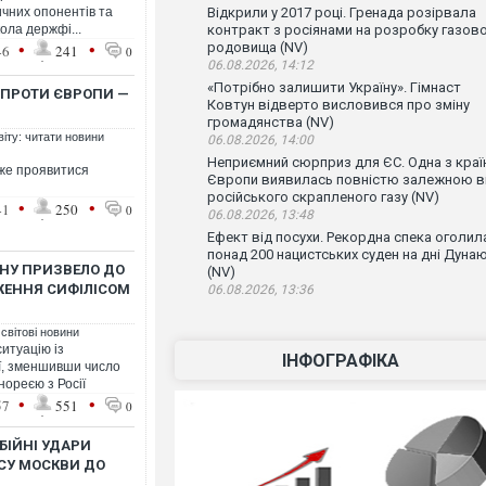
ичних опонентів та
Відкрили у 2017 році. Гренада розірвала
ола держфі...
контракт з росіянами на розробку газов
•
•
родовища (NV)
46
241
0
06.08.2026, 14:12
«Потрібно залишити Україну». Гімнаст
Ї ПРОТИ ЄВРОПИ —
Ковтун відверто висловився про зміну
громадянства (NV)
віту: читати новини
06.08.2026, 14:00
Неприємний сюрприз для ЄС. Одна з краї
оже проявитися
Європи виявилась повністю залежною в
російського скрапленого газу (NV)
•
•
41
250
0
06.08.2026, 13:48
Ефект від посухи. Рекордна спека оголил
понад 200 нацистських суден на дні Дуна
ОНУ ПРИЗВЕЛО ДО
(NV)
ЕННЯ СИФІЛІСОМ
06.08.2026, 13:36
 світові новини
ситуацію із
ІНФОГРАФІКА
ї, зменшивши число
нореєю з Росії
•
•
57
551
0
БІЙНІ УДАРИ
УСУ МОСКВИ ДО