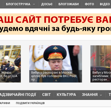
БЛОГОСТРІЧКА
ДОСЬЄ
БЛОГОЖАБИ
ФОТО
ВІДЕО
 Україні
Вибух у ресторані в Москві:
Вибух у Мос
ot, бо у США
ціллю був головком ВКС Росії,
загиблими: 
пр...
ресторан...
АДЗВИЧАЙНІ ПОДІЇ
СВІТ
КУЛЬТУРА
ЗНАННЯ
ТАРИФИ
ПОДВИГИ УКРАЇНЦІВ