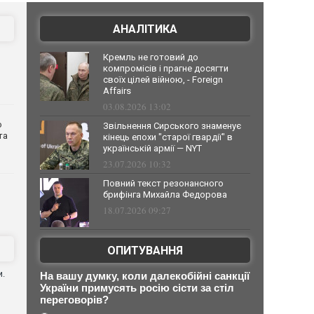
АНАЛІТИКА
Кремль не готовий до
компромісів і прагне досягти
своїх цілей війною, - Foreign
Affairs
03.08.2026 13:02
о
Звільнення Сирського знаменує
та
кінець епохи "старої гвардії" в
українській армії — NYT
23.07.2026 10:32
Повний текст резонансного
брифінга Михайла Федорова
18.07.2026 09:27
ОПИТУВАННЯ
и.
На вашу думку, коли далекобійні санкції
України примусять росію сісти за стіл
переговорів?