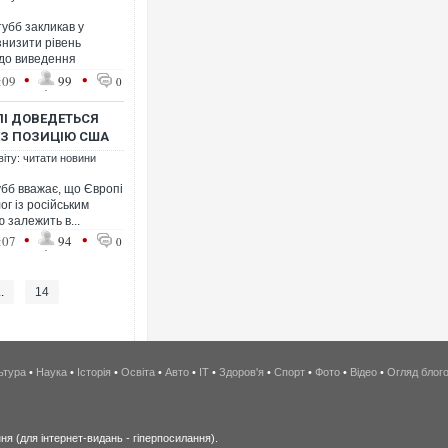
убб закликав у
знизити рівень
одо виведення
•
•
:09
99
0
ПІ ДОВЕДЕТЬСЯ
ЕЗ ПОЗИЦІЮ США
віту: читати новини
бб вважає, що Європі
г із російським
 залежить в...
•
•
:07
94
0
..
14
ьтура
•
Наука
•
Історія
•
Освіта
•
Авто
•
IT
•
Здоров'я
•
Спорт
•
Фото
•
Відео
•
Огляд блог
я (для інтернет-видань - гіперпосилання).