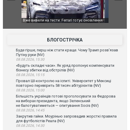
 Ferrari готує оновлення
Вийшов трейлер нової екранізації легендар
sangue. ВІДЕО
фільму "Афера Томаса Крауна"
БЛОГОСТРІЧКА
Буде гірше, перш ніж стати краще. Чому Трамп розв’язав
Путіну руки (NV)
08.08.2026, 15:30
«Будуть складні часи». Як уряд пропонує компенсувати
бізнесу збитки від обстрілів (NV)
08.08.2026, 15:15
Провал ШІ-контролю на іспиті. Університет у Мексиці
повторно перевірить 58 тисяч абітурієнтів (NV)
08.08.2026, 15:00
Більшість українців готові проголосувати за Федорова
на виборах президента, якщо Зеленський
не балотуватиметься — опитування Socis (NV)
08.08.2026, 14:45
Закрутив гайки. Моурінью запровадив жорсткі правила
для футболістів Реала (NV)
08.08.2026, 14:30