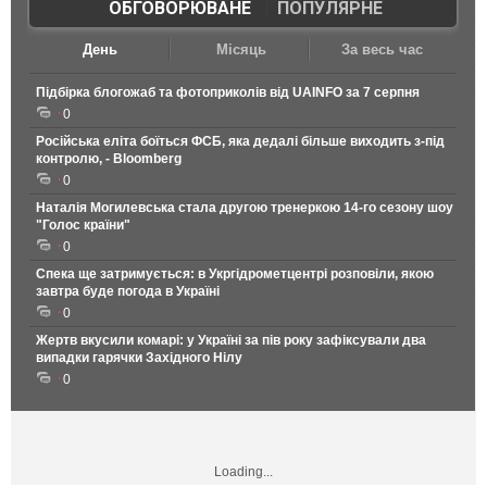
ОБГОВОРЮВАНЕ
|
ПОПУЛЯРНЕ
День
Місяць
За весь час
Підбірка блогожаб та фотоприколів від UAINFO за 7 серпня
0
Російська еліта боїться ФСБ, яка дедалі більше виходить з-під
контролю, - Bloomberg
0
Наталія Могилевська стала другою тренеркою 14-го сезону шоу
"Голос країни"
0
Спека ще затримується: в Укргідрометцентрі розповіли, якою
завтра буде погода в Україні
0
Жертв вкусили комарі: у Україні за пів року зафіксували два
випадки гарячки Західного Нілу
0
Loading...