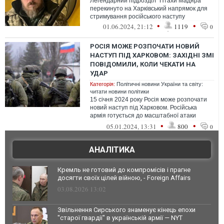
Легендарний підрозділ "Птахи Мадяра"
перекинуто на Харківський напрямок для
стримування російського наступу
•
•
01.06.2024, 21:12
1119
0
РОСІЯ МОЖЕ РОЗПОЧАТИ НОВИЙ
НАСТУП ПІД ХАРКОВОМ: ЗАХІДНІ ЗМІ
ПОВІДОМИЛИ, КОЛИ ЧЕКАТИ НА
УДАР
Категорія:
Політичні новини України та світу:
читати новини політики
15 січня 2024 року Росія може розпочати
новий наступ під Харковом. Російська
армія готується до масштабної атаки
на Куп'янськ та прилеглі території.
•
•
05.01.2024, 13:31
800
0
АНАЛІТИКА
Кремль не готовий до компромісів і прагне
досягти своїх цілей війною, - Foreign Affairs
03.08.2026 13:02
Звільнення Сирського знаменує кінець епохи
"старої гвардії" в українській армії — NYT