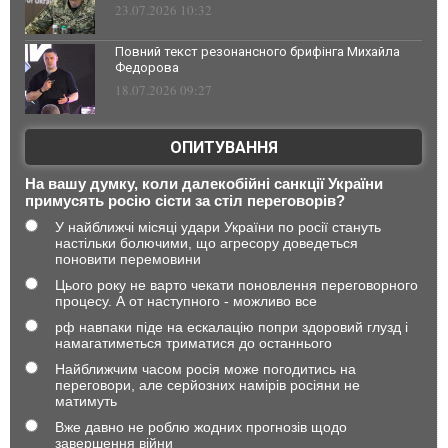
23.07.2026 10:32
Повний текст резонансного брифінга Михайла
Федорова
18.07.2026 09:27
ОПИТУВАННЯ
На вашу думку, коли далекобійні санкції України
примусять росію сісти за стіл переговорів?
У найближчі місяці удари України по росії стануть
настільки болючими, що агресору доведеться
поновити перемовини
Цього року не варто чекати поновлення переговорного
процесу. А от наступного - можливо все
рф навпаки піде на ескалацію попри здоровий глузд і
намагатиметься триматися до останнього
Найближчим часом росія може погодитись на
переговори, але серйозних намірів росіяни не
матимуть
Вже давно не роблю жодних прогнозів щодо
завершення війни