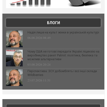
БЛОГИ
Надія лише на культ жінки в українській культурі
06.08.2026 08:49
Чому США не готові передати Україні ліцензію на
виробництво ракет Patriot: політика, безпека та
можливі альтернативи
03.08.2026 20:24
Перспектива: ЗСУ добомблять і всі інші склади
Wildberries
23.07.2026 11:31