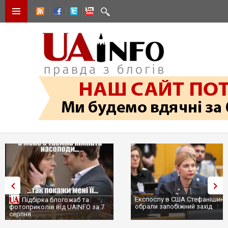
Експослу в США Стефанішині
Підбірка блогожаб та
обрали запобіжний захід
фотоприколів від UAINFO за 7
серпня