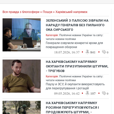
Вся правда з блогосфери
»
Пошук
» Харківський напрямок
ЗЕЛЕНСЬКИЙ З ПАЛІСОЮ ЗІБРАЛИ НА
НАРАДУ ГЕНЕРАЛІВ БЕЗ ПИЛЬНОГО
ОКА СИРСЬКОГО
Категорія:
Політичні новини України та світу:
читати новини політики
Генерали озвучили конкретні кроки для
покращення оборони
•
•
18.07.2026, 16:37
841
0
НА ХАРКІВСЬКОМУ НАПРЯМКУ
ОКУПАНТИ ПРИЗУПИНИЛИ ШТУРМИ,
- ТРЕГУБОВ
Категорія:
Політичні новини України та світу:
читати новини політики
Паузу и ЗСУ, й окупанти використовують
для перегрупування і ротацій
•
•
09.05.2026, 16:42
107
0
НА ХАРКІВСЬКОМУ НАПРЯМКУ
РОСІЯНИ ПЕРЕГРУПОВУЮТЬСЯ І
ПРОДОВЖУЮТЬ ШТУРМИ, -