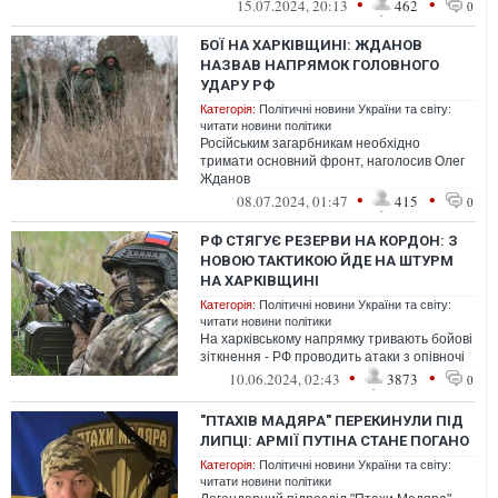
•
•
15.07.2024, 20:13
462
0
БОЇ НА ХАРКІВЩИНІ: ЖДАНОВ
НАЗВАВ НАПРЯМОК ГОЛОВНОГО
УДАРУ РФ
Категорія:
Політичні новини України та світу:
читати новини політики
Російським загарбникам необхідно
тримати основний фронт, наголосив Олег
Жданов
•
•
08.07.2024, 01:47
415
0
РФ СТЯГУЄ РЕЗЕРВИ НА КОРДОН: З
НОВОЮ ТАКТИКОЮ ЙДЕ НА ШТУРМ
НА ХАРКІВЩИНІ
Категорія:
Політичні новини України та світу:
читати новини політики
На харківському напрямку тривають бойові
зіткнення - РФ проводить атаки з опівночі
•
•
10.06.2024, 02:43
3873
0
"ПТАХІВ МАДЯРА" ПЕРЕКИНУЛИ ПІД
ЛИПЦІ: АРМІЇ ПУТІНА СТАНЕ ПОГАНО
Категорія:
Політичні новини України та світу:
читати новини політики