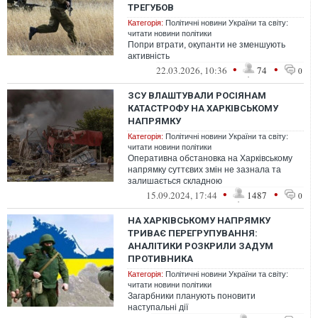
ТРЕГУБОВ
Категорія:
Політичні новини України та світу:
читати новини політики
Попри втрати, окупанти не зменшують
активність
•
•
22.03.2026, 10:36
74
0
ЗСУ ВЛАШТУВАЛИ РОСІЯНАМ
КАТАСТРОФУ НА ХАРКІВСЬКОМУ
НАПРЯМКУ
Категорія:
Політичні новини України та світу:
читати новини політики
Оперативна обстановка на Харківському
напрямку суттєвих змін не зазнала та
залишається складною
•
•
15.09.2024, 17:44
1487
0
НА ХАРКІВСЬКОМУ НАПРЯМКУ
ТРИВАЄ ПЕРЕГРУПУВАННЯ:
АНАЛІТИКИ РОЗКРИЛИ ЗАДУМ
ПРОТИВНИКА
Категорія:
Політичні новини України та світу:
читати новини політики
Загарбники планують поновити
наступальні дії