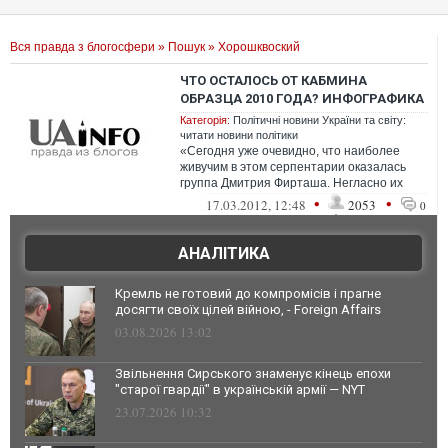
Вся правда з блогосфери
»
Пошук
» Хорошквоский
ЧТО ОСТАЛОСЬ ОТ КАБМИНА
ОБРАЗЦА 2010 ГОДА? ИНФОГРАФИКА
Категорія:
Політичні новини України та світу:
читати новини політики
«Сегодня уже очевидно, что наиболее
живучим в этом серпентарии оказалась
группа Дмитрия Фирташа. Негласно их
называют «четырьмя мушкетерам...
•
•
17.03.2012, 12:48
2053
0
АНАЛІТИКА
Кремль не готовий до компромісів і прагне
досягти своїх цілей війною, - Foreign Affairs
03.08.2026 13:02
Звільнення Сирського знаменує кінець епохи
"старої гвардії" в українській армії — NYT
23.07.2026 10:32