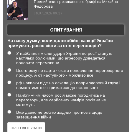
Повний текст резонансного брифінга Михайла
Федорова
18.07.2026 09:27
ОПИТУВАННЯ
На вашу думку, коли далекобійні санкції України
примусять росію сісти за стіл переговорів?
У найближчі місяці удари України по росії стануть
настільки болючими, що агресору доведеться
поновити перемовини
Цього року не варто чекати поновлення переговорного
процесу. А от наступного - можливо все
рф навпаки піде на ескалацію попри здоровий глузд і
намагатиметься триматися до останнього
Найближчим часом росія може погодитись на
переговори, але серйозних намірів росіяни не
матимуть
Вже давно не роблю жодних прогнозів щодо
завершення війни