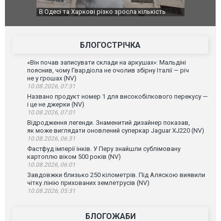
В Одесі та Харкові різко зросла кількість
У парламен
постраждалих від обстрілу РФ
БЛОГОСТРІЧКА
«Він почав записувати склади на аркушах»: Мальдіні
пояснив, чому Гвардіола не очолив збірну Італії — річ
не у грошах (NV)
10.08.2026, 07:31
Названо продукт номер 1 для високобілкового перекусу —
і це не джерки (NV)
10.08.2026, 07:01
Відродження легенди. Знаменитий дизайнер показав,
як може виглядати оновлений суперкар Jaguar XJ220 (NV)
10.08.2026, 06:31
Фастфуд імперії інків. У Перу знайшли сублімовану
картоплю віком 500 років (NV)
10.08.2026, 06:01
Завдовжки близько 250 кілометрів. Під Аляскою виявили
чітку лінію прихованих землетрусів (NV)
10.08.2026, 05:31
БЛОГОЖАБИ