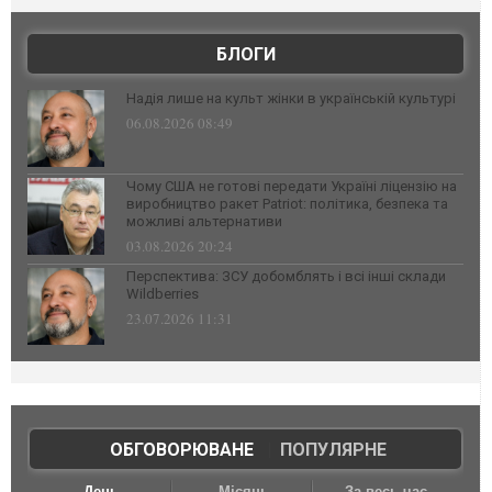
БЛОГИ
Надія лише на культ жінки в українській культурі
06.08.2026 08:49
Чому США не готові передати Україні ліцензію на
виробництво ракет Patriot: політика, безпека та
можливі альтернативи
03.08.2026 20:24
Перспектива: ЗСУ добомблять і всі інші склади
Wildberries
23.07.2026 11:31
ОБГОВОРЮВАНЕ
|
ПОПУЛЯРНЕ
День
Місяць
За весь час