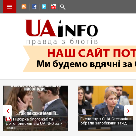
Експослу в США Стефанішині
Підбірка блогожаб та
обрали запобіжний захід
фотоприколів від UAINFO за 7
серпня