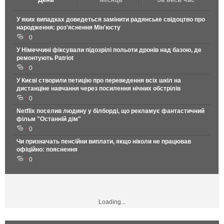
У яких випадках доведеться замінити радянське свідоцтво про
народження: роз'яснення Мін'юсту
0
У Німеччині фіксували підозрілі польоти дронів над базою, де
ремонтують Patriot
0
У Києві створили петицію про переведення всіх шкіл на
дистанціне навчання через посилення нічних обстрілів
0
Netflix поселив людину у білборді, що рекламує фантастичний
фільм "Останній дім"
0
Чи призначать пенсійни виплати, якщо ніколи не працював
офіційно: пояснення
0
Loading...