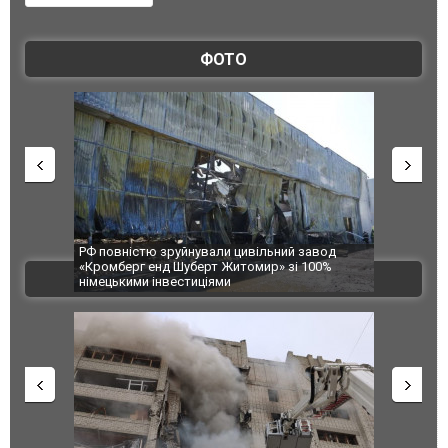
ФОТО
РФ повністю зруйнували цивільний завод
В Одесі та Х
«Кромберг енд Шуберт Житомир» зі 100%
постраждали
ВІДЕО
німецькими інвестиціями