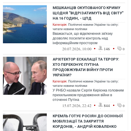
МЕШКАНЦІВ ОКУПОВАНОГО КРИМУ
ЩОДНЯ "ВІДРІЗАТИМУТЬ ВІД СВІТУ"
НА 16 ГОДИН, - ЦПД
Категорія:
Політичні новини України та світу:
читати новини політики
Вважається, що відключення зв'язку
дозволяє посилити контроль над
інформаційним простором
•
•
20.07.2026, 10:00
146
0
АРХІТЕКТОР ЕСКАЛАЦІЇ ТА ТЕРОРУ:
ХТО ПЕРЕКОНУЄ ПУТІНА
ПРОДОВЖУВАТИ ВІЙНУ ПРОТИ
УКРАЇНИ?
Категорія:
Політичні новини України та світу:
читати новини політики
У РНБО назвали Сергія Кирієнка головним
прихильником продовження війни в
оточенні Путіна
•
•
15.07.2026, 22:42
844
0
КРЕМЛЬ ГОТУЄ РОСІЯН ДО ОСІННЬОЇ
МОБІЛІЗАЦІЇ ТА ЗАКРИТТЯ
КОРДОНІВ, - АНДРІЙ КОВАЛЕНКО