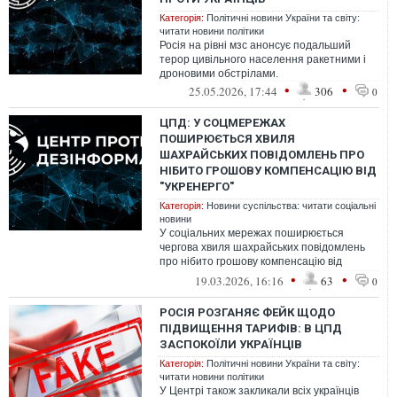
Категорія:
Політичні новини України та світу:
читати новини політики
Росія на рівні мзс анонсує подальший
терор цивільного населення ракетними і
дроновими обстрілами.
•
•
25.05.2026, 17:44
306
0
ЦПД: У СОЦМЕРЕЖАХ
ПОШИРЮЄТЬСЯ ХВИЛЯ
ШАХРАЙСЬКИХ ПОВІДОМЛЕНЬ ПРО
НІБИТО ГРОШОВУ КОМПЕНСАЦІЮ ВІД
"УКРЕНЕРГО"
Категорія:
Новини суспільства: читати соціальні
новини
У соціальних мережах поширюється
чергова хвиля шахрайських повідомлень
про нібито грошову компенсацію від
«Укренерго» спільно з «Ощадбанком»,
•
•
19.03.2026, 16:16
63
0
ООН або ...
РОСІЯ РОЗГАНЯЄ ФЕЙК ЩОДО
ПІДВИЩЕННЯ ТАРИФІВ: В ЦПД
ЗАСПОКОЇЛИ УКРАЇНЦІВ
Категорія:
Політичні новини України та світу:
читати новини політики
У Центрі також закликали всіх українців