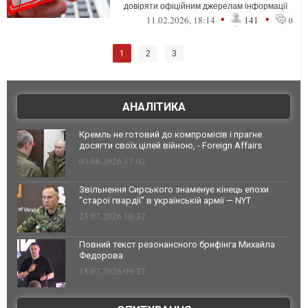
довіряти офіційним джерелам інформації
•
•
11.02.2026, 18:14
141
0
1
2
3
АНАЛІТИКА
Кремль не готовий до компромісів і прагне
досягти своїх цілей війною, - Foreign Affairs
03.08.2026 13:02
Звільнення Сирського знаменує кінець епохи
"старої гвардії" в українській армії — NYT
23.07.2026 10:32
Повний текст резонансного брифінга Михайла
Федорова
18.07.2026 09:27