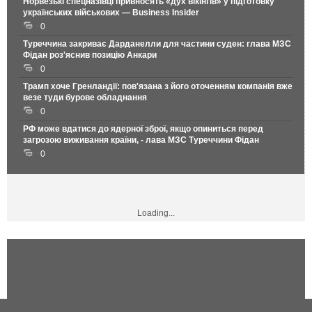
Норвезькі спецназівці привносять «дух вікінгів» у підготовку
українських військових — Business Insider
0
Туреччина закриває Дарданелли для частини суден: глава МЗС
Фідан роз'яснив позицію Анкари
0
Трамп хоче Гренландії: пов'язана з його оточенням компанія вже
везе туди бурове обладнання
0
РФ може вдатися до ядерної зброї, якщо опиниться перед
загрозою виживання країни, - лава МЗС Туреччини Фідан
0
Loading...