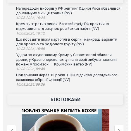
Напередодні виборів у РФ рейтинг Єдиної Росії обвалився
до мінімуму з кінця травня (NV)
10.08.2026, 10:24
Кремль втратив ринок. Багатий сусід РФ практично
відмовився від закупок російської нафти (NV)
10.08.2026, 10:12
Що посадити після картоплі в серпні: найкращі варіанти
для врожаю та родючого ґрунту (NV)
10.08.2026, 10:00
Удари по окупованому Криму: у Севастополі збивали
дрони, у Красноперекопську після серії вибухів численні
пожежі у промзоні — Крымский ветер (NV)
10.08.2026, 09:48
Повернення через 13 років. ПСЖ підписав досвідченого
захисника збірної Франції (NV)
10.08.2026, 09:36
БЛОГОЖАБИ