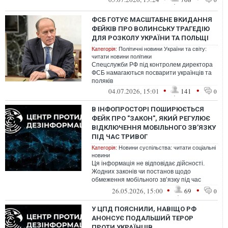
ФСБ ГОТУЄ МАСШТАБНЕ ВКИДАННЯ
ФЕЙКІВ ПРО ВОЛИНСЬКУ ТРАГЕДІЮ
ДЛЯ РОЗКОЛУ УКРАЇНИ ТА ПОЛЬЩІ
Категорія:
Політичні новини України та світу:
читати новини політики
Спецслужби РФ під контролем директора
ФСБ намагаються посварити українців та
поляків
•
•
04.07.2026, 15:01
141
0
В ІНФОПРОСТОРІ ПОШИРЮЄТЬСЯ
ФЕЙК ПРО "ЗАКОН", ЯКИЙ РЕГУЛЮЄ
ВІДКЛЮЧЕННЯ МОБІЛЬНОГО ЗВ’ЯЗКУ
ПІД ЧАС ТРИВОГ
Категорія:
Новини суспільства: читати соціальні
новини
Ця інформація не відповідає дійсності.
Жодних законів чи постанов щодо
обмеження мобільного звʼязку під час
повітряних тривог не ухвалювалося.
•
•
26.05.2026, 15:00
69
0
У ЦПД ПОЯСНИЛИ, НАВІЩО РФ
АНОНСУЄ ПОДАЛЬШИЙ ТЕРОР
ПРОТИ УКРАЇНЦІВ