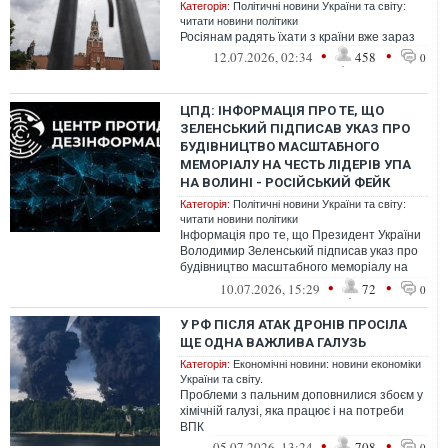
Категорія:
Політичні новини України та світу:
читати новини політики
Росіянам радять їхати з країни вже зараз
•
•
12.07.2026, 02:34
458
0
ЦПД: ІНФОРМАЦІЯ ПРО ТЕ, ЩО
ЗЕЛЕНСЬКИЙ ПІДПИСАВ УКАЗ ПРО
БУДІВНИЦТВО МАСШТАБНОГО
МЕМОРІАЛУ НА ЧЕСТЬ ЛІДЕРІВ УПА
НА ВОЛИНІ - РОСІЙСЬКИЙ ФЕЙК
Категорія:
Політичні новини України та світу:
читати новини політики
Інформація про те, що Президент України
Володимир Зеленський підписав указ про
будівництво масштабного меморіалу на
честь лідерів УПА на Волині — росі...
•
•
10.07.2026, 15:29
72
0
У РФ ПІСЛЯ АТАК ДРОНІВ ПРОСІЛА
ЩЕ ОДНА ВАЖЛИВА ГАЛУЗЬ
Категорія:
Економічні новини: новини економіки
України та світу.
Проблеми з пальним доповнилися збоєм у
хімічній галузі, яка працює і на потреби
ВПК
•
•
05.07.2026, 13:24
708
0