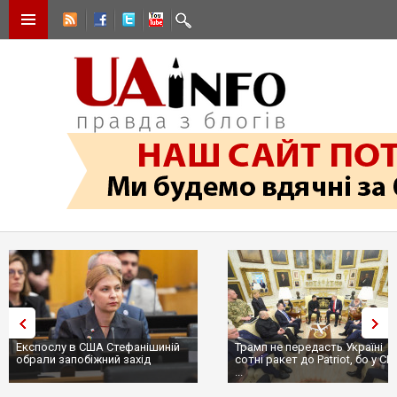
Експослу в США Стефанішиній
Трамп не передасть Україні
обрали запобіжний захід
сотні ракет до Patriot, бо у С
...