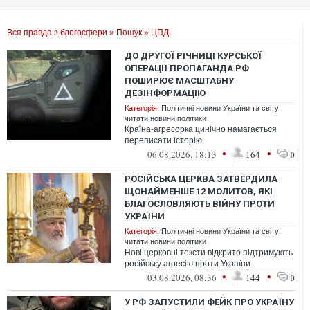
Вся правда з блогосфери
»
Пошук
» ЦПД
ДО ДРУГОЇ РІЧНИЦІ КУРСЬКОЇ
ОПЕРАЦІЇ ПРОПАГАНДА РФ
ПОШИРЮЄ МАСШТАБНУ
ДЕЗІНФОРМАЦІЮ
Категорія:
Політичні новини України та світу:
читати новини політики
Країна-агресорка цинічно намагається
переписати історію
•
•
06.08.2026, 18:13
164
0
РОСІЙСЬКА ЦЕРКВА ЗАТВЕРДИЛА
ЩОНАЙМЕНШЕ 12 МОЛИТОВ, ЯКІ
БЛАГОСЛОВЛЯЮТЬ ВІЙНУ ПРОТИ
УКРАЇНИ
Категорія:
Політичні новини України та світу:
читати новини політики
Нові церковні тексти відкрито підтримують
російську агресію проти України
•
•
03.08.2026, 08:36
144
0
У РФ ЗАПУСТИЛИ ФЕЙК ПРО УКРАЇНУ