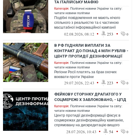
ТА ІТАЛІЙСЬКУ МАФІЮ
Категорія:
Політичні новини України та світу:
читати новини політики
Подібні повідомлення не мають нічого
спільного з реальністю та є частиною
масштабної інформаційної кампанії
Кремля
•
•
02.08.2026, 08:12
253
0
В РФ ПІДНЯЛИ ВИПЛАТИ ЗА
КОНТРАКТ ДО ПОНАД 4 МЛН РУБЛІВ -
ЦЕНТР ПРОТИДІЇ ДЕЗІНФОРМАЦІЇ
Категорія:
Політичні новини України та світу:
читати новини політики
Регіони Росії платять за брак охочих
воювати проти України
•
•
29.07.2026, 22:43
223
0
ФЕЙКОВУ СТОРІНКУ ДРАПАТОГО У
СОЦМЕРЕЖІ Х ЗАБЛОКОВАНО, - ЦПД
Категорія:
Політичні новини України та світу:
читати новини політики
Центр протидії дезінформації фіксує в
соцмережах дезінформаційну кампанію,
спрямовану на дискредитацію вищого
командування Сил оборони України
•
•
28.07.2026, 10:43
54
0