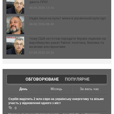
дають ППО!
08.08.2026 13:34
Надія лише на культ жінки в українській культурі
06.08.2026 08:49
Чому США не готові передати Україні ліцензію на
виробництво ракет Patriot: політика, безпека та
можливі альтернативи
03.08.2026 20:24
ОБГОВОРЮВАНЕ
|
ПОПУЛЯРНЕ
День
Місяць
За весь час
Сербія виділить 2 млн євро на українську енергетику та візьме
участь у відновленні одного з міст
0