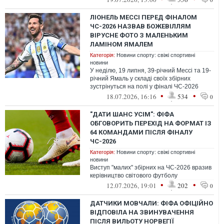
ЛІОНЕЛЬ МЕССІ ПЕРЕД ФІНАЛОМ
ЧС-2026 НАЗВАВ БОЖЕВІЛЛЯМ
ВІРУСНЕ ФОТО З МАЛЕНЬКИМ
ЛАМІНОМ ЯМАЛЕМ
Категорія:
Новини спорту: свіжі спортивні
новини
У неділю, 19 липня, 39-річний Мессі та 19-
річний Ямаль у складі своїх збірних
зустрінуться на полі у фіналі ЧС-2026
•
•
18.07.2026, 16:16
534
0
"ДАТИ ШАНС УСІМ": ФІФА
ОБГОВОРИТЬ ПЕРЕХІД НА ФОРМАТ ІЗ
64 КОМАНДАМИ ПІСЛЯ ФІНАЛУ
ЧС-2026
Категорія:
Новини спорту: свіжі спортивні
новини
Виступ "малих" збірних на ЧС-2026 вразив
керівництво світового футболу
•
•
12.07.2026, 19:01
202
0
ДАТЧИКИ МОВЧАЛИ: ФІФА ОФІЦІЙНО
ВІДПОВІЛА НА ЗВИНУВАЧЕННЯ
ПІСЛЯ ВИЛЬОТУ НОРВЕГІЇ