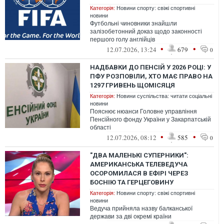
Категорія:
Новини спорту: свіжі спортивні
новини
Футбольні чиновники знайшли
залізобетонний доказ щодо законності
першого голу англійців
•
•
12.07.2026, 13:24
679
0
НАДБАВКИ ДО ПЕНСІЙ У 2026 РОЦІ: У
ПФУ РОЗПОВІЛИ, ХТО МАЄ ПРАВО НА
1297 ГРИВЕНЬ ЩОМІСЯЦЯ
Категорія:
Новини суспільства: читати соціальні
новини
Пояснює нюанси Головне управління
Пенсійного фонду України у Закарпатській
області
•
•
12.07.2026, 08:12
585
0
"ДВА МАЛЕНЬКІ СУПЕРНИКИ":
АМЕРИКАНСЬКА ТЕЛЕВЕДУЧА
ОСОРОМИЛАСЯ В ЕФІРІ ЧЕРЕЗ
БОСНІЮ ТА ГЕРЦЕГОВИНУ
Категорія:
Новини спорту: свіжі спортивні
новини
Ведуча прийняла назву балканської
держави за дві окремі країни