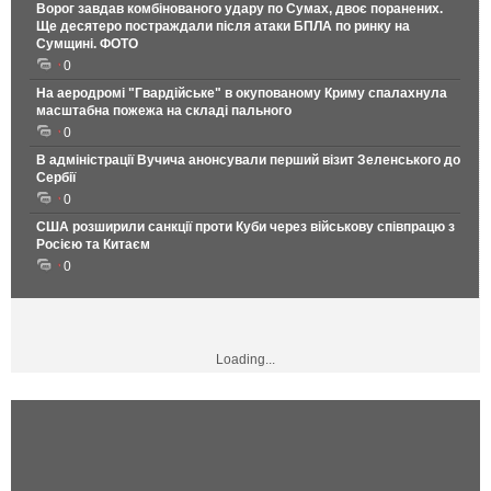
Ворог завдав комбінованого удару по Сумах, двоє поранених.
Ще десятеро постраждали після атаки БПЛА по ринку на
Сумщині. ФОТО
0
На аеродромі "Гвардійське" в окупованому Криму спалахнула
масштабна пожежа на складі пального
0
В адміністрації Вучича анонсували перший візит Зеленського до
Сербії
0
США розширили санкції проти Куби через військову співпрацю з
Росією та Китаєм
0
Loading...