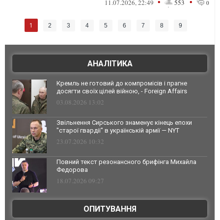
•
•
11.07.2026, 22:49
553
0
1
2
3
4
5
6
7
8
9
АНАЛІТИКА
Кремль не готовий до компромісів і прагне
досягти своїх цілей війною, - Foreign Affairs
03.08.2026 13:02
Звільнення Сирського знаменує кінець епохи
"старої гвардії" в українській армії — NYT
23.07.2026 10:32
Повний текст резонансного брифінга Михайла
Федорова
18.07.2026 09:27
ОПИТУВАННЯ