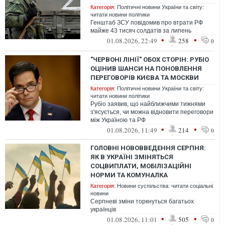
Категорія:
Політичні новини України та світу:
читати новини політики
Генштаб ЗСУ повідомив про втрати РФ
майже 43 тисяч солдатів за липень
•
•
01.08.2026, 22:49
258
0
"ЧЕРВОНІ ЛІНІЇ" ОБОХ СТОРІН: РУБІО
ОЦІНИВ ШАНСИ НА ПОНОВЛЕННЯ
ПЕРЕГОВОРІВ КИЄВА ТА МОСКВИ
Категорія:
Політичні новини України та світу:
читати новини політики
Рубіо заявив, що найближчими тижнями
з'ясується, чи можна відновити переговори
між Україною та РФ
•
•
01.08.2026, 11:49
214
0
ГОЛОВНІ НОВОВВЕДЕННЯ СЕРПНЯ:
ЯК В УКРАЇНІ ЗМІНЯТЬСЯ
СОЦВИПЛАТИ, МОБІЛІЗАЦІЙНІ
НОРМИ ТА КОМУНАЛКА
Категорія:
Новини суспільства: читати соціальні
новини
Серпневі зміни торкнуться багатьох
українців
•
•
01.08.2026, 11:01
505
0