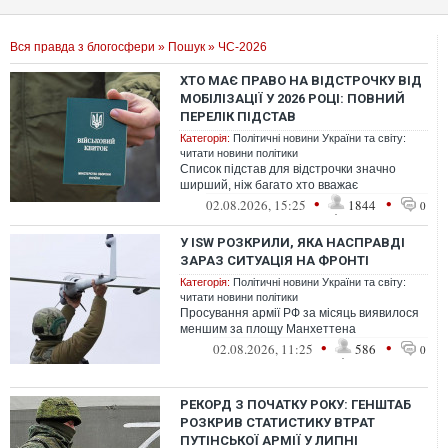
Вся правда з блогосфери
»
Пошук
» ЧС-2026
ХТО МАЄ ПРАВО НА ВІДСТРОЧКУ ВІД
МОБІЛІЗАЦІЇ У 2026 РОЦІ: ПОВНИЙ
ПЕРЕЛІК ПІДСТАВ
Категорія:
Політичні новини України та світу:
читати новини політики
Список підстав для відстрочки значно
ширший, ніж багато хто вважає
•
•
02.08.2026, 15:25
1844
0
У ISW РОЗКРИЛИ, ЯКА НАСПРАВДІ
ЗАРАЗ СИТУАЦІЯ НА ФРОНТІ
Категорія:
Політичні новини України та світу:
читати новини політики
Просування армії РФ за місяць виявилося
меншим за площу Манхеттена
•
•
02.08.2026, 11:25
586
0
РЕКОРД З ПОЧАТКУ РОКУ: ГЕНШТАБ
РОЗКРИВ СТАТИСТИКУ ВТРАТ
ПУТІНСЬКОЇ АРМІЇ У ЛИПНІ