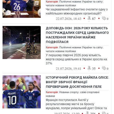
Категорія:
Політичні новини України та світу:
читати новини політики
Чи зацікавлений Інфантіно очолити одну з
найбільших міжнародних організацій?
•
•
22.07.2026, 18:43
87
0
ДОПОВІДЬ ООН: 2026 РОКУ КІЛЬКІСТЬ
ПОСТРАЖДАЛИХ СЕРЕД ЦИВІЛЬНОГО
НАСЕЛЕННЯ УКРАЇНИ МАЙЖЕ
ПОДВОЇЛАСЯ
Категорія:
Політичні новини України та світу:
читати новини політики
У першому півріччі 2026 року кількість
жертв серед цивільних в Україні зросла на
37%
•
•
21.07.2026, 19:41
35
0
ІСТОРИЧНИЙ РЕКОРД МАЙКЛА ОЛІСЕ:
ВІНГЕР ЗБІРНОЇ ФРАНЦІЇ
ПЕРЕВЕРШИВ ДОСЯГНЕННЯ ПЕЛЕ
Категорія:
Новини спорту: свіжі спортивні
новини
Франція поступилася Англії у
результативному матчі за бронзу
мундіалю, попри унікальний дует Олісе та
Мбаппе
•
•
19.07.2026, 13:00
356
0