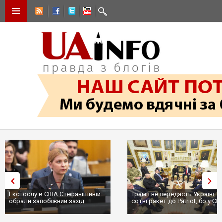
Експослу в США Стефанішиній
Трамп не передасть Україні
обрали запобіжний захід
сотні ракет до Patriot, бо у С
...