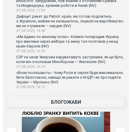
Bihus.Info: забудовник, пов’язаний з оточенням Єрмака
та Медведчука, зупинив роботи в Києві (NV)
07.08.2026, 17:00
Дефіцит ракет до Patriot: країн, які готові поділитись
з Україною, майже не залишилось, ліцензії на виробництво
ми не отримали — нардеп (NV)
07.08.2026, 16:48
«Ми йдемо по мінному полю». Клімкін попередив Україну
про виклики через вибори та зміну топ-політиків у низці
країн Європи (NV)
07.08.2026, 16:36
СЗР за часів Умєрова керуватимуть заступники, як це було,
коли він очолював Міноборони — Железняк (NV)
07.08.2026, 16:24
«Вони поспішають». Чому Росія в серпні буде максимально
бити балістикою, навіщо їм ракети з КНДР і як протидіяти
Україні — Мусієнко (NV)
07.08.2026, 16:12
БЛОГОЖАБИ