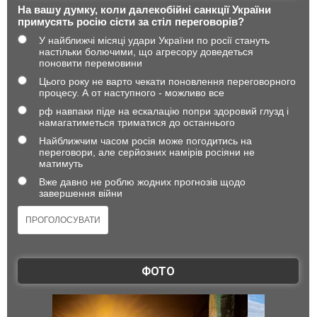
На вашу думку, коли далекобійні санкції України
примусять росію сісти за стіл переговорів?
У найближчі місяці удари України по росії стануть
настільки болючими, що агресору доведеться
поновити перемовини
Цього року не варто чекати поновлення переговорного
процесу. А от наступного - можливо все
рф навпаки піде на ескалацію попри здоровий глузд і
намагатиметься триматися до останнього
Найближчим часом росія може погодитись на
переговори, але серйозних намірів росіяни не
матимуть
Вже давно не роблю жодних прогнозів щодо
завершення війни
ФОТО