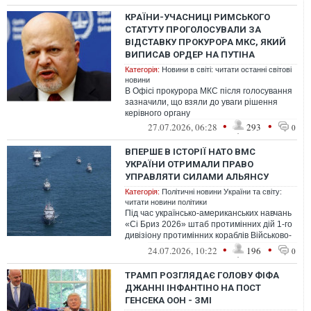
КРАЇНИ-УЧАСНИЦІ РИМСЬКОГО
СТАТУТУ ПРОГОЛОСУВАЛИ ЗА
ВІДСТАВКУ ПРОКУРОРА МКС, ЯКИЙ
ВИПИСАВ ОРДЕР НА ПУТІНА
Категорія:
Новини в світі: читати останні світові
новини
В Офісі прокурора МКС після голосування
зазначили, що взяли до уваги рішення
керівного органу
•
•
27.07.2026, 06:28
293
0
ВПЕРШЕ В ІСТОРІЇ НАТО ВМС
УКРАЇНИ ОТРИМАЛИ ПРАВО
УПРАВЛЯТИ СИЛАМИ АЛЬЯНСУ
Категорія:
Політичні новини України та світу:
читати новини політики
Під час українсько-американських навчань
«Сі Бриз 2026» штаб протимінних дій 1-го
дивізіону протимінних кораблів Військово-
Морських Сил ЗС України усп...
•
•
24.07.2026, 10:22
196
0
ТРАМП РОЗГЛЯДАЄ ГОЛОВУ ФІФА
ДЖАННІ ІНФАНТІНО НА ПОСТ
ГЕНСЕКА ООН - ЗМІ