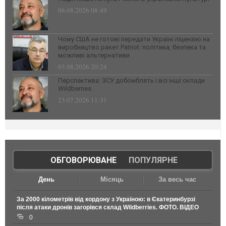
06.08.2026 08:49
Чому США не готові передати Україні ліцензію на
виробництво ракет Patriot: політика, безпека та
можливі альтернативи
03.08.2026 20:24
Перспектива: ЗСУ добомблять і всі інші склади
Wildberries
23.07.2026 11:31
ОБГОВОРЮВАНЕ
|
ПОПУЛЯРНЕ
День
Місяць
За весь час
За 2000 кілометрів від кордону з Україною: в Єкатеринбурзі
після атаки дронів загорівся склад Wildberries. ФОТО. ВІДЕО
0