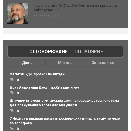
Перспектива: ЗСУ добомблять і всі інші склади
Wildberries
23.07.2026 11:31
ОБГОВОРЮВАНЕ
|
ПОПУЛЯРНЕ
День
Місяць
За весь час
Магнітні бурі: прогноз на вихідні
0
Брат Анджеліни Джолі зробив камінг-аут
0
Штучний інтелект у китайській армії: впроваджується система
для планування масованих авіаударів
0
У Чехії суд вирішив вислати росіянку, яка вийшла заміж за чеха
по телефону
0