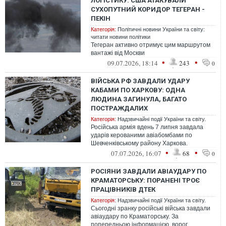
ЛОГІСТИКУ: США АТАКУВАЛИ
СУХОПУТНИЙ КОРИДОР ТЕГЕРАН -
ПЕКІН
Категорія:
Політичні новини України та світу:
читати новини політики
Тегеран активно отримує цим маршрутом
вантажі від Москви
•
•
09.07.2026, 18:14
243
0
ВІЙСЬКА РФ ЗАВДАЛИ УДАРУ
КАБАМИ ПО ХАРКОВУ: ОДНА
ЛЮДИНА ЗАГИНУЛА, БАГАТО
ПОСТРАЖДАЛИХ
Категорія:
Надзвичайні події України та світу.
Російська армія вдень 7 липня завдала
ударів керованими авіабомбами по
Шевченківському району Харкова.
•
•
07.07.2026, 16:07
68
0
РОСІЯНИ ЗАВДАЛИ АВІАУДАРУ ПО
КРАМАТОРСЬКУ: ПОРАНЕНІ ТРОЄ
ПРАЦІВНИКІВ ДТЕК
Категорія:
Надзвичайні події України та світу.
Сьогодні зранку російські війська завдали
авіаудару по Краматорську. За
попередньою інформацією, ворог