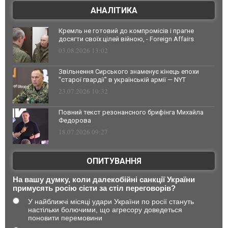
АНАЛІТИКА
Кремль не готовий до компромісів і прагне
досягти своїх цілей війною, - Foreign Affairs
03.08.2026 13:02
Звільнення Сирського знаменує кінець епохи
"старої гвардії" в українській армії — NYT
23.07.2026 10:32
Повний текст резонансного брифінга Михайла
Федорова
18.07.2026 09:27
ОПИТУВАННЯ
На вашу думку, коли далекобійні санкції України
примусять росію сісти за стіл переговорів?
У найближчі місяці удари України по росії стануть
настільки болючими, що агресору доведеться
поновити перемовини