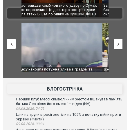
по Сумах,
За 2000 кілометрів від кордону з Україною: в
"Мої іграш
траждали
Єкатеринбурзі після атаки дронів загорівся
суперкарів
ВІДЕО
ині. ФОТО
склад Wildberries. ФОТО. ВІДЕО
дом та
Вже вивели на тести: Ferrari готує оновлення
Вийшов тре
позашляховика Purosangue. ВІДЕО
фільму "Аф
БЛОГОСТРІЧКА
Перший клуб Мессі символічним жестом вшанував пам’ять
батька Лео після його смерті — відео (NV)
09.08.2026, 04:01
Ціни на труни в росії злетіли на 105% з початку війни проти
України (Факти)
09.08.2026, 03:31
Акушерка-гінеколог отримала підозру. У Києві пацієнтка