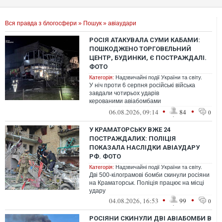
Вся правда з блогосфери
»
Пошук
» авіаудари
РОСІЯ АТАКУВАЛА СУМИ КАБАМИ:
ПОШКОДЖЕНО ТОРГОВЕЛЬНИЙ
ЦЕНТР, БУДИНКИ, Є ПОСТРАЖДАЛІ.
ФОТО
Категорія:
Надзвичайні події України та світу.
У ніч проти 6 серпня російські війська
завдали чотирьох ударів
керованими авіабомбами
по Сумах. Внаслідок атаки пошкоджено
•
•
06.08.2026, 09:14
84
0
цивільну інфраструктуру, є ...
У КРАМАТОРСЬКУ ВЖЕ 24
ПОСТРАЖДАЛИХ: ПОЛІЦІЯ
ПОКАЗАЛА НАСЛІДКИ АВІАУДАРУ
РФ. ФОТО
Категорія:
Надзвичайні події України та світу.
Дві 500-кілограмові бомби скинули росіяни
на Краматорськ. Поліція працює на місці
удару
•
•
04.08.2026, 16:53
99
0
РОСІЯНИ СКИНУЛИ ДВІ АВІАБОМБИ В