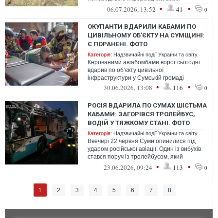
застосував авіабомбу ФАБ-250 із
•
•
06.07.2026, 13:52
41
0
керованим модул...
ОКУПАНТИ ВДАРИЛИ КАБАМИ ПО
ЦИВІЛЬНОМУ ОБ’ЄКТУ НА СУМЩИНІ:
Є ПОРАНЕНІ. ФОТО
Категорія:
Надзвичайні події України та світу.
Керованими авіабомбами ворог сьогодні
вдарив по об’єкту цивільної
інфраструктури у Сумській громаді
•
•
30.06.2026, 13:08
116
0
РОСІЯ ВДАРИЛА ПО СУМАХ ШІСТЬМА
КАБАМИ: ЗАГОРІВСЯ ТРОЛЕЙБУС,
ВОДІЙ У ТЯЖКОМУ СТАНІ. ФОТО
Категорія:
Надзвичайні події України та світу.
Ввечері 22 червня Суми опинилися під
ударом російської авіації. Один із вибухів
стався поруч із тролейбусом, який
повністю згорів після атаки.
•
•
23.06.2026, 09:24
113
0
1
2
3
4
5
6
7
8