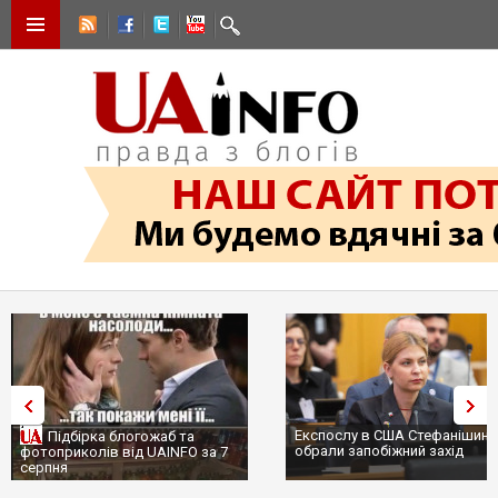
Експослу в США Стефанішині
Підбірка блогожаб та
обрали запобіжний захід
фотоприколів від UAINFO за 7
серпня