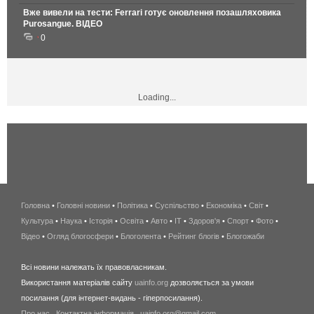
Вже вивели на тести: Ferrari готує оновлення позашляховика
Purosangue. ВІДЕО
0
Loading...
Головна
•
Головні новини
•
Політика
•
Суспільство
•
Економіка
беспроводной
•
Світ
•
Культура
•
Наука
•
Історія
•
Освіта
•
Авто
•
IT
•
Здоров'я
интернет
•
Спорт
•
Фото
•
Відео
•
Огляд блогосфери
•
Блоголента
•
Рейтинг блогів
киев
•
Блогожаби
и
Всі новини належать їх правовласникам.
область
Використання матеріалів сайту
uainfo.org
дозволяється за умови
wimax
посилання (для інтернет-видань - гіперпосилання).
интернет
Про нас
.
Контактна інформація
.
uainfo.org@gmail.com
в