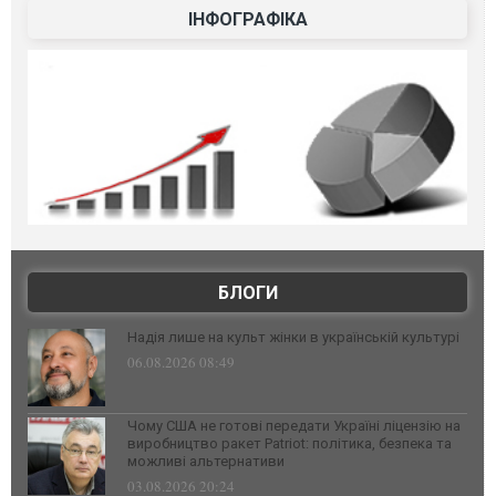
ІНФОГРАФІКА
БЛОГИ
Надія лише на культ жінки в українській культурі
06.08.2026 08:49
Чому США не готові передати Україні ліцензію на
виробництво ракет Patriot: політика, безпека та
можливі альтернативи
03.08.2026 20:24