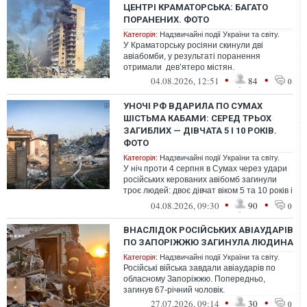
ЦЕНТРІ КРАМАТОРСЬКА: БАГАТО
ПОРАНЕНИХ. ФОТО
Категорія:
Надзвичайні події України та світу.
У Краматорську росіяни скинули дві
авіабомби, у результаті поранення
отримали дев’ятеро містян.
•
•
04.08.2026, 12:51
84
0
УНОЧІ РФ ВДАРИЛА ПО СУМАХ
ШІСТЬМА КАБАМИ: СЕРЕД ТРЬОХ
ЗАГИБЛИХ — ДІВЧАТА 5 І 10 РОКІВ.
ФОТО
Категорія:
Надзвичайні події України та світу.
У ніч проти 4 серпня в Сумах через удари
російських керованих авібомб загинули
троє людей: двоє дівчат віком 5 та 10 років і
75-річна жінка
•
•
04.08.2026, 09:30
90
0
ВНАСЛІДОК РОСІЙСЬКИХ АВІАУДАРІВ
ПО ЗАПОРІЖЖЮ ЗАГИНУЛА ЛЮДИНА
Категорія:
Надзвичайні події України та світу.
Російські війська завдали авіаударів по
обласному Запоріжжю. Попередньо,
загинув 67-річний чоловік.
•
•
27.07.2026, 09:14
30
0