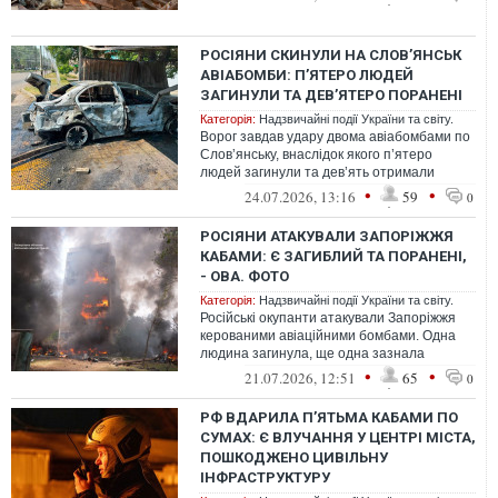
РОСІЯНИ СКИНУЛИ НА СЛОВʼЯНСЬК
АВІАБОМБИ: П’ЯТЕРО ЛЮДЕЙ
ЗАГИНУЛИ ТА ДЕВ’ЯТЕРО ПОРАНЕНІ
Категорія:
Надзвичайні події України та світу.
Ворог завдав удару двома авіабомбами по
Словʼянську, внаслідок якого п’ятеро
людей загинули та дев’ять отримали
поранення.
•
•
24.07.2026, 13:16
59
0
РОСІЯНИ АТАКУВАЛИ ЗАПОРІЖЖЯ
КАБАМИ: Є ЗАГИБЛИЙ ТА ПОРАНЕНІ,
- ОВА. ФОТО
Категорія:
Надзвичайні події України та світу.
Російські окупанти атакували Запоріжжя
керованими авіаційними бомбами. Одна
людина загинула, ще одна зазнала
поранень.
•
•
21.07.2026, 12:51
65
0
РФ ВДАРИЛА П’ЯТЬМА КАБАМИ ПО
СУМАХ: Є ВЛУЧАННЯ У ЦЕНТРІ МІСТА,
ПОШКОДЖЕНО ЦИВІЛЬНУ
ІНФРАСТРУКТУРУ