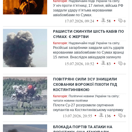
Категорія:
Надзвичайні події України та світу.
У ніч проти п’ятниці, 17 липня, війська РФ
завдали удару п’ятьма керованими
авіабомбами по Сумах.
•
•
17.07.2026, 09:24
58
0
РАШИСТИ СКИНУЛИ ШІСТЬ КАБІВ ПО
СУМАХ: Є ЖЕРТВИ
Категорія:
Надзвичайні події України та світу.
Російські загарбники завдали шість ударів
керованими авіабомбами по Сумах вранці
15 липня. Внаслідок авіаударів загинуло
троє людей.
•
•
15.07.2026, 10:52
83
0
ПОВІТРЯНІ СИЛИ ЗСУ ЗНИЩИЛИ
СХОВАНКИ ВОРОЖОЇ ПІХОТИ ПІД
КОСТЯНТИНІВКОЮ
Категорія:
Політичні новини України та світу:
читати новини політики
Пілоти Су-27 розгромили скупчення
окупантів на Костянтинівському напрямку
•
•
13.07.2026, 20:55
136
0
БЛОКАДА ПОРТІВ ТА АТАКИ НА