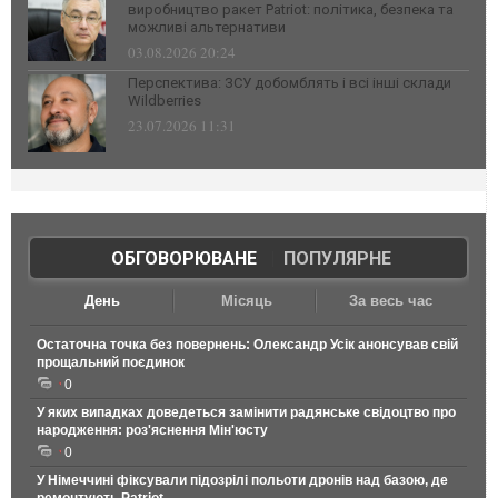
виробництво ракет Patriot: політика, безпека та
можливі альтернативи
03.08.2026 20:24
Перспектива: ЗСУ добомблять і всі інші склади
Wildberries
23.07.2026 11:31
ОБГОВОРЮВАНЕ
|
ПОПУЛЯРНЕ
День
Місяць
За весь час
Остаточна точка без повернень: Олександр Усік анонсував свій
прощальний поєдинок
0
У яких випадках доведеться замінити радянське свідоцтво про
народження: роз'яснення Мін'юсту
0
У Німеччині фіксували підозрілі польоти дронів над базою, де