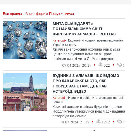
Вся правда з блогосфери
»
Пошук
» алмаз
МИТА США ВДАРЯТЬ
ПО НАЙБІЛЬШОМУ У СВІТІ
ВИРОБНИКУ АЛМАЗІВ – REUTERS
Категорія:
Економічні новини: новини економіки
України та світу.
Хвиля занепокоєння охопила індійський
центр полірування алмазів в Сураті,
оскільки високі мита США загрожують
підірвати експорт коштовних каменів і юв...
•
•
07.04.2025, 20:29
522
0
БУДИНКИ З АЛМАЗІВ: ЩО ВІДОМО
ПРО БАВАРСЬКЕ МІСТО, ЯКЕ
ПОБУДОВАНЕ ТАМ, ДЕ ВПАВ
АСТЕРОЇД. ВІДЕО
Категорія:
Новини в світі: читати останні світові
новини
Крихітні алмази в стінах будинків і церков
Нордлінґена утворилися внаслідок падіння
астероїда на Землю
•
•
18.07.2024, 21:32
1212
0