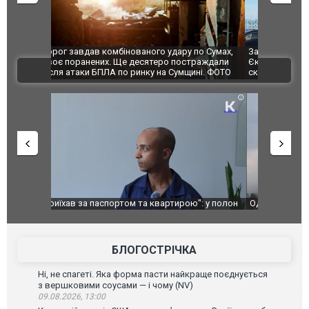
по Сумах,
За 2000 кілометрів від кордону з Україною: в
"Мої іграш
траждали
Єкатеринбурзі після атаки дронів загорівся
суперкарів
ВІДЕО
ині. ФОТО
склад Wildberries. ФОТО. ВІДЕО
": у полон
Одесу накрила потужна злива з градом та
Вже вивели 
в тезка
ураганним вітром
позашляхов
лаха
БЛОГОСТРІЧКА
Ні, не спагеті. Яка форма пасти найкраще поєднується
з вершковими соусами — і чому (NV)
09.08.2026, 13:00