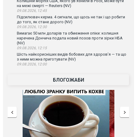
Колишній морпіх США, якого ув’язнили в Росії, може бути
на межі смерті — Reuters (NV)
09.08.2026, 12:45
Підсилювач керма. 4 сигнали, що щось не так і що робити
до того, як стане дорого (NV)
09.08.2026, 12:30
Вимагає 50 млн доларів та обмеження опіки: колишня
наречена Дончича подала новий позов проти зірки НБА
(NV)
09.08.2026, 12:15
Шість найкорисніших видів бобових для здоров’я — та що
з ними можна приготувати (NV)
09.08.2026, 12:00
БЛОГОЖАБИ