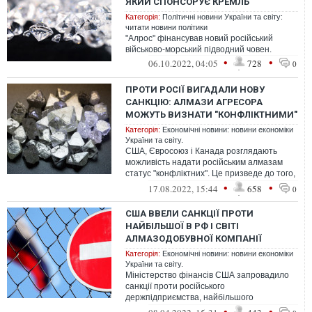
ЯКИЙ СПОНСОРУЄ КРЕМЛЬ
Категорія:
Політичні новини України та світу:
читати новини політики
"Алрос" фінансував новий російський
військово-морський підводний човен.
•
•
06.10.2022, 04:05
728
0
ПРОТИ РОСІЇ ВИГАДАЛИ НОВУ
САНКЦІЮ: АЛМАЗИ АГРЕСОРА
МОЖУТЬ ВИЗНАТИ "КОНФЛІКТНИМИ"
Категорія:
Економічні новини: новини економіки
України та світу.
США, Євросоюз і Канада розглядають
можливість надати російським алмазам
статус "конфліктних". Це призведе до того,
що продавати російські алмази буде ...
•
•
17.08.2022, 15:44
658
0
США ВВЕЛИ САНКЦІЇ ПРОТИ
НАЙБІЛЬШОЇ В РФ І СВІТІ
АЛМАЗОДОБУВНОЇ КОМПАНІЇ
Категорія:
Економічні новини: новини економіки
України та світу.
Міністерство фінансів США запровадило
санкції проти російського
держпідприємства, найбільшого
видобувача алмазів у світі компанії
•
•