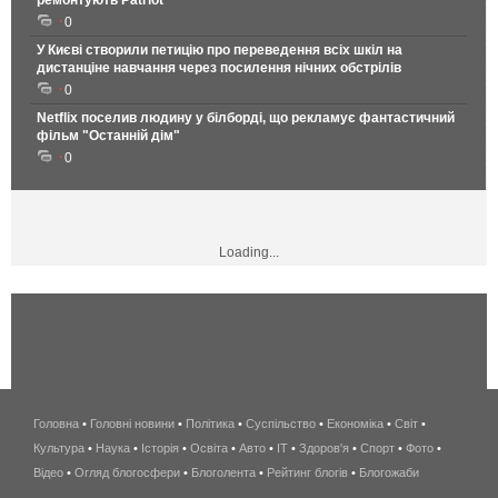
ремонтують Patriot
0
У Києві створили петицію про переведення всіх шкіл на
дистанціне навчання через посилення нічних обстрілів
0
Netflix поселив людину у білборді, що рекламує фантастичний
фільм "Останній дім"
0
Loading...
Головна
•
Головні новини
•
Політика
•
Суспільство
•
Економіка
беспроводной
•
Світ
•
Культура
•
Наука
•
Історія
•
Освіта
•
Авто
•
IT
•
Здоров'я
интернет
•
Спорт
•
Фото
•
Відео
•
Огляд блогосфери
•
Блоголента
•
Рейтинг блогів
киев
•
Блогожаби
и