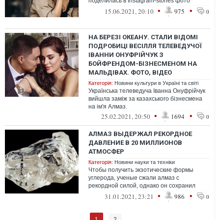
поделилась в Instagram-stories фото
уникального украшения
•
•
15.06.2021, 20:10
975
0
НА БЕРЕЗІ ОКЕАНУ. СТАЛИ ВІДОМІ
ПОДРОБИЦІ ВЕСІЛЛЯ ТЕЛЕВЕДУЧОЇ
ІВАННИ ОНУФРІЙЧУК З
БОЙФРЕНДОМ-БІЗНЕСМЕНОМ НА
МАЛЬДІВАХ. ФОТО, ВІДЕО
Категорія:
Новини культури в Україні та світі
Українська телеведуча Іванна Онуфрійчук
вийшла заміж за казахського бізнесмена
на ім'я Алмаз.
•
•
25.02.2021, 20:50
1694
0
АЛМАЗ ВЫДЕРЖАЛ РЕКОРДНОЕ
ДАВЛЕНИЕ В 20 МИЛЛИОНОВ
АТМОСФЕР
Категорія:
Новини науки та техніки
Чтобы получить экзотические формы
углерода, ученые сжали алмаз с
рекордной силой, однако он сохранил
свою структуру даже при максимальном
•
•
31.01.2021, 23:21
986
0
давлении, ко...
1
2