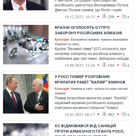
У вівторок, 19 грудня, прессекретар
російського диктатора Володимира Путіна
Дмитро Пєсков заявив, що Росія «зуміє
обійти» санкції ЄС щодо її алмазів.
•
•
19.12.2023, 16:33
259
0
КРАЇНИ ОГОЛОСЯТЬ G7 ПРО
ЗАБОРОНУ РОСІЙСЬКИХ АЛМАЗІВ
Категорія:
Економічні новини: новини економіки
України та світу.
Країни "Великої сімки" (G7) оголосять про
непряму заборону на російські алмази у
найближчі два-три тижні. Заборона набуде
чинності у січні.
•
•
15.09.2023, 12:44
194
0
У РОСІЇ ПОМЕР РОЗРОБНИК
КРИЛАТИХ РАКЕТ "КАЛІБР" КАМНЄВ
Категорія:
Новини в світі: читати останні світові
новини
Помер розробник крилатих ракет "Калібр",
науковий керівник російського концерну
повітряно-космічної оборони "Алмаз-
Антей" Павло Камнєв.
•
•
10.01.2023, 06:17
582
0
ЄС ВІДМОВИВСЯ ВІД САНКЦІЙ
ПРОТИ АЛМАЗНОГО ГІГАНТА РОСІЇ,