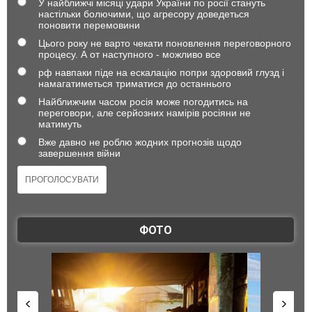
У найближчі місяці удари України по росії стануть
настільки болючими, що агресору доведеться
поновити перемовини
Цього року не варто чекати поновлення переговорного
процесу. А от наступного - можливо все
рф навпаки піде на ескалацію попри здоровий глузд і
намагатиметься триматися до останнього
Найближчим часом росія може погодитись на
переговори, але серйозних намірів росіяни не
матимуть
Вже давно не роблю жодних прогнозів щодо
завершення війни
ФОТО