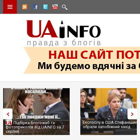
Експослу в США Стефанішині
Підбірка блогожаб та
обрали запобіжний захід
фотоприколів від UAINFO за 7
серпня