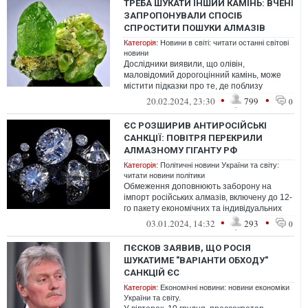
ТРЕБА ШУКАТИ ІНШИЙ КАМІНЬ: ВЧЕНІ
ЗАПРОПОНУВАЛИ СПОСІБ
СПРОСТИТИ ПОШУКИ АЛМАЗІВ
Категорія:
Новини в світі: читати останні світові
новини
Дослідники виявили, що олівін,
маловідомий дорогоцінний камінь, може
містити підказки про те, де поблизу
знаходяться алмази.
•
•
20.02.2024, 23:30
799
0
ЄС РОЗШИРИВ АНТИРОСІЙСЬКІ
САНКЦІЇ: ПОВІТРЯ ПЕРЕКРИЛИ
АЛМАЗНОМУ ГІГАНТУ РФ
Категорія:
Політичні новини України та світу:
читати новини політики
Обмеження доповнюють заборону на
імпорт російських алмазів, включену до 12-
го пакету економічних та індивідуальних
санкцій.
•
•
03.01.2024, 14:32
293
0
ПЄСКОВ ЗАЯВИВ, ЩО РОСІЯ
ШУКАТИМЕ "ВАРІАНТИ ОБХОДУ"
САНКЦІЙ ЄС
Категорія:
Економічні новини: новини економіки
України та світу.