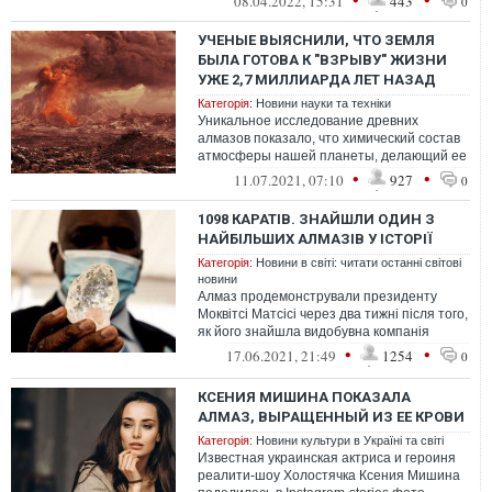
08.04.2022, 15:31
443
0
АЛРОСА, а також прот...
УЧЕНЫЕ ВЫЯСНИЛИ, ЧТО ЗЕМЛЯ
БЫЛА ГОТОВА К "ВЗРЫВУ" ЖИЗНИ
УЖЕ 2,7 МИЛЛИАРДА ЛЕТ НАЗАД
Категорія:
Новини науки та техніки
Уникальное исследование древних
алмазов показало, что химический состав
атмосферы нашей планеты, делающий ее
пригодной для активного развития жизни,
•
•
11.07.2021, 07:10
927
0
б...
1098 КАРАТІВ. ЗНАЙШЛИ ОДИН З
НАЙБІЛЬШИХ АЛМАЗІВ У ІСТОРІЇ
Категорія:
Новини в світі: читати останні світові
новини
Алмаз продемонстрували президенту
Моквітсі Матсісі через два тижні після того,
як його знайшла видобувна компанія
Debswana.
•
•
17.06.2021, 21:49
1254
0
КСЕНИЯ МИШИНА ПОКАЗАЛА
АЛМАЗ, ВЫРАЩЕННЫЙ ИЗ ЕЕ КРОВИ
Категорія:
Новини культури в Україні та світі
Известная украинская актриса и героиня
реалити-шоу Холостячка Ксения Мишина