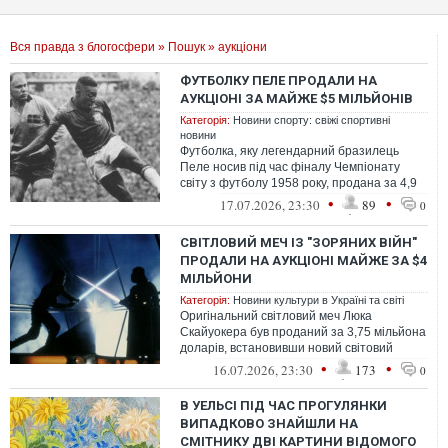
Вся правда з блогосфери
»
Пошук
» аукціони
ФУТБОЛКУ ПЕЛЕ ПРОДАЛИ НА
АУКЦІОНІ ЗА МАЙЖЕ $5 МІЛЬЙОНІВ
Категорія:
Новини спорту: свіжі спортивні
новини
Футболка, яку легендарний бразилець
Пеле носив під час фіналу Чемпіонату
світу з футболу 1958 року, продана за 4,9
мільйона доларів США на аукціоні So...
•
•
17.07.2026, 23:30
89
0
СВІТЛОВИЙ МЕЧ ІЗ "ЗОРЯНИХ ВІЙН"
ПРОДАЛИ НА АУКЦІОНІ МАЙЖЕ ЗА $4
МІЛЬЙОНИ
Категорія:
Новини культури в Україні та світі
Оригінальний світловий меч Люка
Скайуокера був проданий за 3,75 мільйона
доларів, встановивши новий світовий
аукціонний рекорд для реквізиту із
•
•
16.07.2026, 23:30
173
0
«Зорян...
В УЕЛЬСІ ПІД ЧАС ПРОГУЛЯНКИ
ВИПАДКОВО ЗНАЙШЛИ НА
СМІТНИКУ ДВІ КАРТИНИ ВІДОМОГО