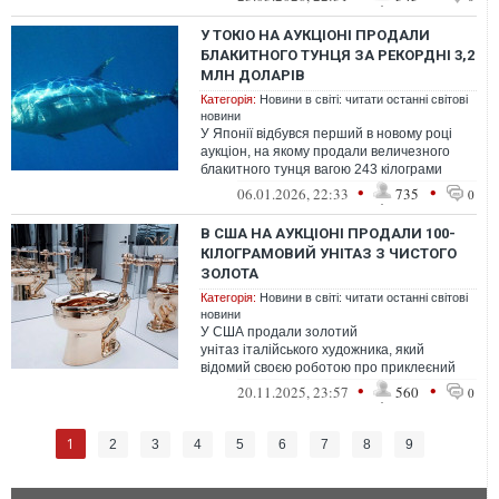
рекордні 264...
У ТОКІО НА АУКЦІОНІ ПРОДАЛИ
БЛАКИТНОГО ТУНЦЯ ЗА РЕКОРДНІ 3,2
МЛН ДОЛАРІВ
Категорія:
Новини в світі: читати останні світові
новини
У Японії відбувся перший в новому році
аукціон, на якому продали величезного
блакитного тунця вагою 243 кілограми
за рекордні 410 мільйонів єн — 3,2 м...
•
•
06.01.2026, 22:33
735
0
В США НА АУКЦІОНІ ПРОДАЛИ 100-
КІЛОГРАМОВИЙ УНІТАЗ З ЧИСТОГО
ЗОЛОТА
Категорія:
Новини в світі: читати останні світові
новини
У США продали золотий
унітаз італійського художника, який
відомий своєю роботою про приклеєний
до стіни банан
•
•
20.11.2025, 23:57
560
0
1
2
3
4
5
6
7
8
9