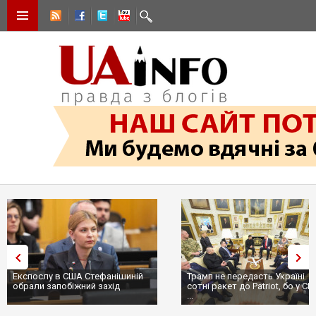
Експослу в США Стефанішиній
Трамп не передасть Україні
обрали запобіжний захід
сотні ракет до Patriot, бо у С
...