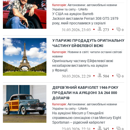
Категорія:
Автоновини: автомобільні новини
України та світу.- UAinfo
У США на аукціон Barrett-
Jackson виставили Ferrari 308 GTS 1979
року, який прославився у серіалі
Приватний детектив Магнум. Автомобіль із
•
•
31.03.2026, 23:03
273
0
пілотних сер...
У ПАРИЖІ ПРОДАДУТЬ ОРИГІНАЛЬНУ
ЧАСТИНУ ЕЙФЕЛЕВОЇ ВЕЖІ
Категорія:
Новини в світі: читати останні світові
новини
Оригінальну частину Ейфелевої вежі
незабаром виставлять на аукціон
у Франції.
•
•
30.03.2026, 22:29
504
0
ДЕРЕВ'ЯНИЙ КАБРІОЛЕТ 1946 РОКУ
ПРОДАЛИ НА АУКЦІОНІ ЗА 264 000
ДОЛАРІВ
Категорія:
Автоновини: автомобільні новини
України та світу.- UAinfo
На аукціоні Mecum у Глендейлі
справжньою сенсацією став Mercury Eight
Sportsman – рідкісний кабріолет
післявоєнної епохи, який продали за
•
•
23.03.2026, 22:31
345
0