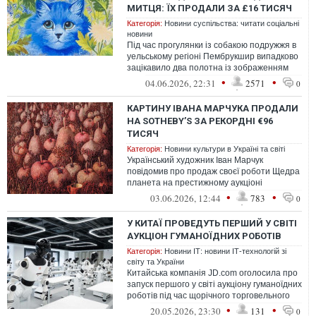
МИТЦЯ: ЇХ ПРОДАЛИ ЗА £16 ТИСЯЧ
Категорія:
Новини суспільства: читати соціальні
новини
Під час прогулянки із собакою подружжя в
уельському регіоні Пембрукшир випадково
зацікавило два полотна із зображенням
котів, які були викинуті на смі...
•
•
04.06.2026, 22:31
2571
0
КАРТИНУ ІВАНА МАРЧУКА ПРОДАЛИ
НА SOTHEBY’S ЗА РЕКОРДНІ €96
ТИСЯЧ
Категорія:
Новини культури в Україні та світі
Український художник Іван Марчук
повідомив про продаж своєї роботи Щедра
планета на престижному аукціоні
Sotheby’s за €96 тисяч. Для митця це стало
•
•
03.06.2026, 12:44
783
0
но...
У КИТАЇ ПРОВЕДУТЬ ПЕРШИЙ У СВІТІ
АУКЦІОН ГУМАНОЇДНИХ РОБОТІВ
Категорія:
Новини ІТ: новини ІТ-технологій зі
світу та України
Китайська компанія JD.com оголосила про
запуск першого у світі аукціону гуманоїдних
роботів під час щорічного торговельного
фестивалю 618. Ініціатива ...
•
•
20.05.2026, 23:30
131
0