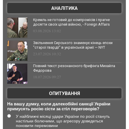
АНАЛІТИКА
Кремль не готовий до компромісів і прагне
досягти своїх цілей війною, - Foreign Affairs
03.08.2026 13:02
Звільнення Сирського знаменує кінець епохи
"старої гвардії" в українській армії — NYT
23.07.2026 10:32
Повний текст резонансного брифінга Михайла
Федорова
18.07.2026 09:27
ОПИТУВАННЯ
На вашу думку, коли далекобійні санкції України
примусять росію сісти за стіл переговорів?
У найближчі місяці удари України по росії стануть
настільки болючими, що агресору доведеться
поновити перемовини