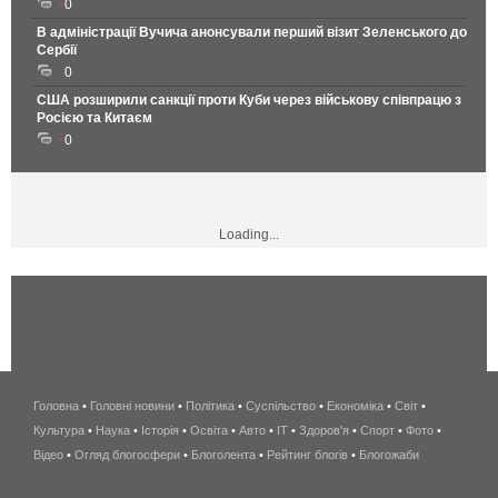
0
В адміністрації Вучича анонсували перший візит Зеленського до
Сербії
0
США розширили санкції проти Куби через військову співпрацю з
Росією та Китаєм
0
Loading...
Головна
•
Головні новини
•
Політика
•
Суспільство
•
Економіка
беспроводной
•
Світ
•
Культура
•
Наука
•
Історія
•
Освіта
•
Авто
•
IT
•
Здоров'я
интернет
•
Спорт
•
Фото
•
Відео
•
Огляд блогосфери
•
Блоголента
•
Рейтинг блогів
киев
•
Блогожаби
и