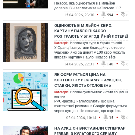
Пікассо, яка оцінюється в 1 мільйон
доларів. Він заплатив за неї всього 117
доларів.
•
•
15.04.2026, 23:30
594
0
ОЦІНЮЮТЬ В МІЛЬЙОН ЄВРО:
КАРТИНУ ПАБЛО ПІКАССО
РОЗІГРАЮТЬ У БЛАГОДІЙНІЙ ЛОТЕРЕЇ
Категорія:
Новини культури в Україні та світі
У Франції запустили благодійну лотерею,
учасники якої за донат у 100 євро можуть
виграти картину Пабло Пікассо Tête
de Femme (Голова жінки), написану ...
•
•
14.04.2026, 22:31
140
0
ЯК ФОРМУЄТЬСЯ ЦІНА НА
КОНТЕКСТНУ РЕКЛАМУ – АУКЦІОН,
СТАВКИ, ЯКІСТЬ ОГОЛОШЕНЬ
Категорія:
Новини суспільства: читати соціальні
новини
PPC-фахівці наголошують, що ціна
контекстної реклами в Google формується
через аукціон. Це означає, що вартість
кожного кліка залежить від того, скіль...
•
•
02.04.2026, 10:14
35
0
НА АУКЦІОН ВИСТАВИЛИ СУПЕРКАР
FERRARI З КУЛЬТОВОГО СЕРІАЛУ