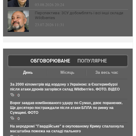
03.08.2026 20:24
Перспектива: ЗСУ добомблять і всі інші склади
Wildberries
23.07.2026 11:31
ОБГОВОРЮВАНЕ
|
ПОПУЛЯРНЕ
День
Місяць
За весь час
За 2000 кілометрів від кордону з Україною: в Єкатеринбурзі
після атаки дронів загорівся склад Wildberries. ФОТО. ВІДЕО
0
Ворог завдав комбінованого удару по Сумах, двоє поранених.
Ще десятеро постраждали після атаки БПЛА по ринку на
Сумщині. ФОТО
0
На аеродромі "Гвардійське" в окупованому Криму спалахнула
масштабна пожежа на складі пального