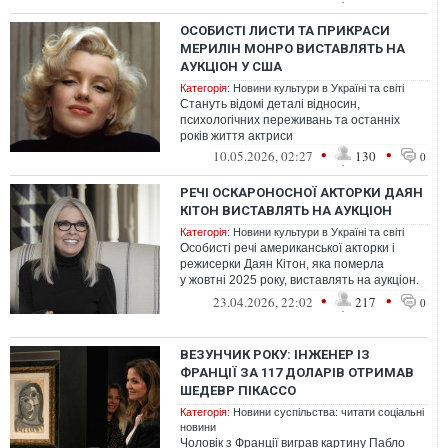
ОСОБИСТІ ЛИСТИ ТА ПРИКРАСИ
МЕРИЛІН МОНРО ВИСТАВЛЯТЬ НА
АУКЦІОН У США
Категорія:
Новини культури в Україні та світі
Стануть відомі деталі відносин,
психологічних переживань та останніх
років життя актриси
•
•
10.05.2026, 02:27
130
0
РЕЧІ ОСКАРОНОСНОЇ АКТОРКИ ДАЯН
КІТОН ВИСТАВЛЯТЬ НА АУКЦІОН
Категорія:
Новини культури в Україні та світі
Особисті речі американської акторки і
режисерки Даян Кітон, яка померла
у жовтні 2025 року, виставлять на аукціон.
Серед експонатів сценарій до фільму...
•
•
23.04.2026, 22:02
217
0
ВЕЗУНЧИК РОКУ: ІНЖЕНЕР ІЗ
ФРАНЦІЇ ЗА 117 ДОЛАРІВ ОТРИМАВ
ШЕДЕВР ПІКАССО
Категорія:
Новини суспільства: читати соціальні
новини
Чоловік з Франції виграв картину Пабло