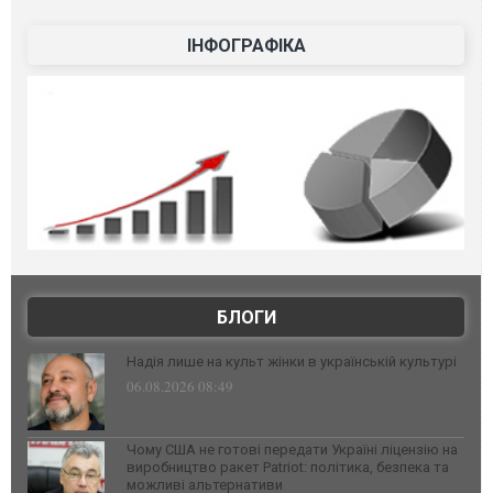
ІНФОГРАФІКА
БЛОГИ
Надія лише на культ жінки в українській культурі
06.08.2026 08:49
Чому США не готові передати Україні ліцензію на
виробництво ракет Patriot: політика, безпека та
можливі альтернативи