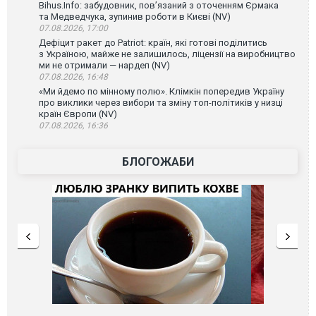
Bihus.Info: забудовник, пов’язаний з оточенням Єрмака
та Медведчука, зупинив роботи в Києві (NV)
07.08.2026, 17:00
Дефіцит ракет до Patriot: країн, які готові поділитись
з Україною, майже не залишилось, ліцензії на виробництво
ми не отримали — нардеп (NV)
07.08.2026, 16:48
«Ми йдемо по мінному полю». Клімкін попередив Україну
про виклики через вибори та зміну топ-політиків у низці
країн Європи (NV)
07.08.2026, 16:36
БЛОГОЖАБИ