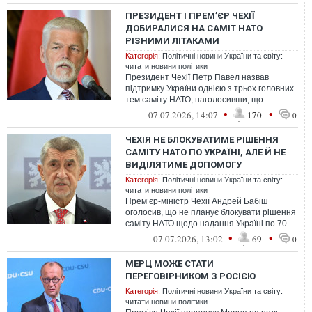
ПРЕЗИДЕНТ І ПРЕМ’ЄР ЧЕХІЇ
ДОБИРАЛИСЯ НА САМІТ НАТО
РІЗНИМИ ЛІТАКАМИ
Категорія:
Політичні новини України та світу:
читати новини політики
Президент Чехії Петр Павел назвав
підтримку України однією з трьох головних
тем саміту НАТО, наголосивши, що
«безпека України означає безпеку
•
•
07.07.2026, 14:07
170
0
Європи».
ЧЕХІЯ НЕ БЛОКУВАТИМЕ РІШЕННЯ
САМІТУ НАТО ПО УКРАЇНІ, АЛЕ Й НЕ
ВИДІЛЯТИМЕ ДОПОМОГУ
Категорія:
Політичні новини України та світу:
читати новини політики
Прем’єр-міністр Чехії Андрей Бабіш
оголосив, що не планує блокувати рішення
саміту НАТО щодо надання Україні по 70
млрд євро військової підтримки у 20...
•
•
07.07.2026, 13:02
69
0
МЕРЦ МОЖЕ СТАТИ
ПЕРЕГОВІРНИКОМ З РОСІЄЮ
Категорія:
Політичні новини України та світу:
читати новини політики