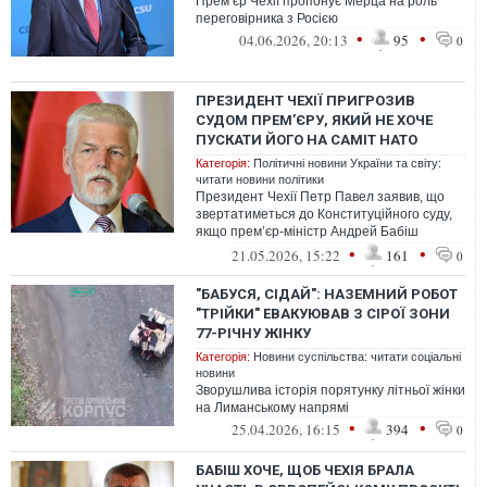
Прем’єр Чехії пропонує Мерца на роль
переговірника з Росією
•
•
04.06.2026, 20:13
95
0
ПРЕЗИДЕНТ ЧЕХІЇ ПРИГРОЗИВ
СУДОМ ПРЕМ’ЄРУ, ЯКИЙ НЕ ХОЧЕ
ПУСКАТИ ЙОГО НА САМІТ НАТО
Категорія:
Політичні новини України та світу:
читати новини політики
Президент Чехії Петр Павел заявив, що
звертатиметься до Конституційного суду,
якщо прем’єр-міністр Андрей Бабіш
заблокує його участь у липневому саміт...
•
•
21.05.2026, 15:22
161
0
"БАБУСЯ, СІДАЙ": НАЗЕМНИЙ РОБОТ
"ТРІЙКИ" ЕВАКУЮВАВ З СІРОЇ ЗОНИ
77-РІЧНУ ЖІНКУ
Категорія:
Новини суспільства: читати соціальні
новини
Зворушлива історія порятунку літньої жінки
на Лиманському напрямі
•
•
25.04.2026, 16:15
394
0
БАБІШ ХОЧЕ, ЩОБ ЧЕХІЯ БРАЛА