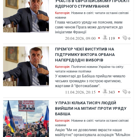
УЧАСТЬ В ЄВРОПЕЙСЬКОМУ ПРОЄКТІ
ЯДЕРНОГО СТРИМУВАННЯ
Категорія:
Новини в світі: читати останні світові
новини
Глава чеського уряду не пояснив, яким
саме чином Прага може долучитися до
ініціативи Франції
•
•
20.04.2026, 09:00
119
0
ПРЕМ'ЄР ЧЕХІЇ ВИСТУПИВ НА
ПІДТРИМКУ ВІКТОРА ОРБАНА
НАПЕРЕДОДНІ ВИБОРІВ
Категорія:
Політичні новини України та світу:
читати новини політики
У коментарі до Бабіша прийшли чимало
чеських громадян з гострою критикою,
жартами й "фотожабами".
•
•
11.04.2026, 20:15
343
0
У ПРАЗІ КІЛЬКА ТИСЯЧ ЛЮДЕЙ
ВИЙШЛИ НА МІТИНГ ПРОТИ УРЯДУ
БАБІША
Категорія:
Новини в світі: читати останні світові
новини
Акцію "Ми не дозволимо вкрасти наше
майбутнє" організувала асоціація "Мільйон