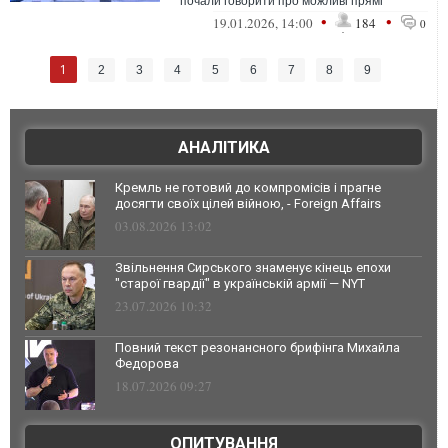
почали говорити про можливі прямі
переговори з російським диктатором
•
•
19.01.2026, 14:00
184
0
Путіним. П...
1
2
3
4
5
6
7
8
9
АНАЛІТИКА
Кремль не готовий до компромісів і прагне
досягти своїх цілей війною, - Foreign Affairs
03.08.2026 13:02
Звільнення Сирського знаменує кінець епохи
"старої гвардії" в українській армії — NYT
23.07.2026 10:32
Повний текст резонансного брифінга Михайла
Федорова
18.07.2026 09:27
ОПИТУВАННЯ