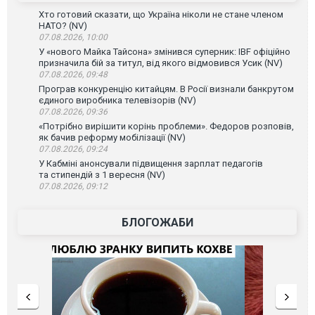
Хто готовий сказати, що Україна ніколи не стане членом
НАТО? (NV)
07.08.2026, 10:00
У «нового Майка Тайсона» змінився суперник: IBF офіційно
призначила бій за титул, від якого відмовився Усик (NV)
07.08.2026, 09:48
Програв конкуренцію китайцям. В Росії визнали банкрутом
єдиного виробника телевізорів (NV)
07.08.2026, 09:36
«Потрібно вирішити корінь проблеми». Федоров розповів,
як бачив реформу мобілізації (NV)
07.08.2026, 09:24
У Кабміні анонсували підвищення зарплат педагогів
та стипендій з 1 вересня (NV)
07.08.2026, 09:12
БЛОГОЖАБИ