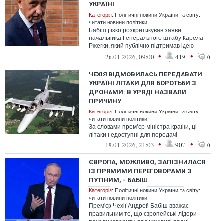
УКРАЇНІ
Категорія:
Політичні новини України та світу:
читати новини політики
Бабіш різко розкритикував заяви
начальника Генерального штабу Карела
Ржегки, який публічно підтримав ідею
постачання
•
•
26.01.2026, 09:00
419
0
ЧЕХІЯ ВІДМОВИЛАСЬ ПЕРЕДАВАТИ
УКРАЇНІ ЛІТАКИ ДЛЯ БОРОТЬБИ З
ДРОНАМИ: В УРЯДІ НАЗВАЛИ
ПРИЧИНУ
Категорія:
Політичні новини України та світу:
читати новини політики
За словами премʼєр-міністра країни, ці
літаки недоступні для передачі
•
•
19.01.2026, 21:03
907
0
ЄВРОПА, МОЖЛИВО, ЗАПІЗНИЛАСЯ
ІЗ ПРЯМИМИ ПЕРЕГОВОРАМИ З
ПУТІНИМ, - БАБІШ
Категорія:
Політичні новини України та світу:
читати новини політики
Прем'єр Чехії Андрей Бабіш вважає
правильним те, що європейські лідери