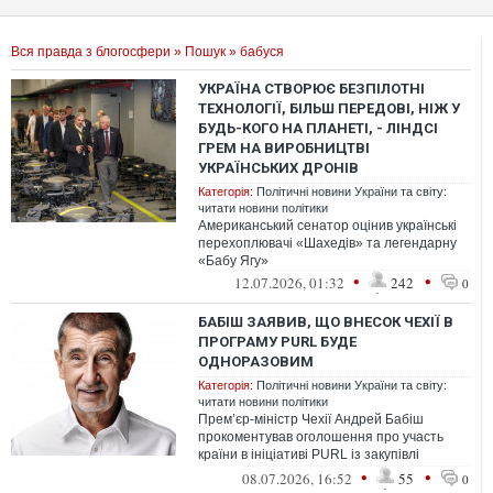
Вся правда з блогосфери
»
Пошук
» бабуся
УКРАЇНА СТВОРЮЄ БЕЗПІЛОТНІ
ТЕХНОЛОГІЇ, БІЛЬШ ПЕРЕДОВІ, НІЖ У
БУДЬ-КОГО НА ПЛАНЕТІ, - ЛІНДСІ
ГРЕМ НА ВИРОБНИЦТВІ
УКРАЇНСЬКИХ ДРОНІВ
Категорія:
Політичні новини України та світу:
читати новини політики
Американський сенатор оцінив українські
перехоплювачі «Шахедів» та легендарну
«Бабу Ягу»
•
•
12.07.2026, 01:32
242
0
БАБІШ ЗАЯВИВ, ЩО ВНЕСОК ЧЕХІЇ В
ПРОГРАМУ PURL БУДЕ
ОДНОРАЗОВИМ
Категорія:
Політичні новини України та світу:
читати новини політики
Прем’єр-міністр Чехії Андрей Бабіш
прокоментував оголошення про участь
країни в ініціативі PURL із закупівлі
американського озброєння для України,
•
•
08.07.2026, 16:52
55
0
зау...