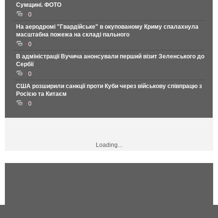
Сумщині. ФОТО
0
На аеродромі "Гвардійське" в окупованому Криму спалахнула
масштабна пожежа на складі пального
0
В адміністрації Вучича анонсували перший візит Зеленського до
Сербії
0
США розширили санкції проти Куби через військову співпрацю з
Росією та Китаєм
0
Loading...