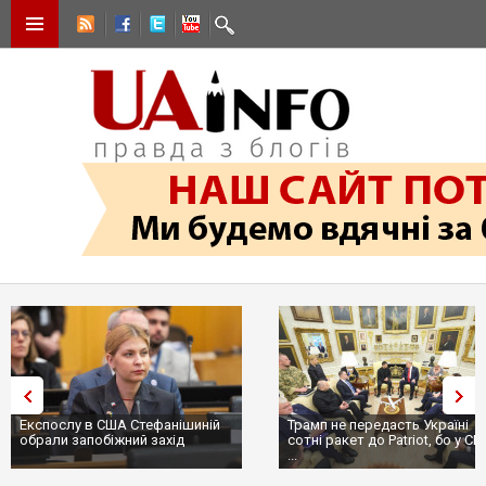
Експослу в США Стефанішиній
Трамп не передасть Україні
обрали запобіжний захід
сотні ракет до Patriot, бо у С
...