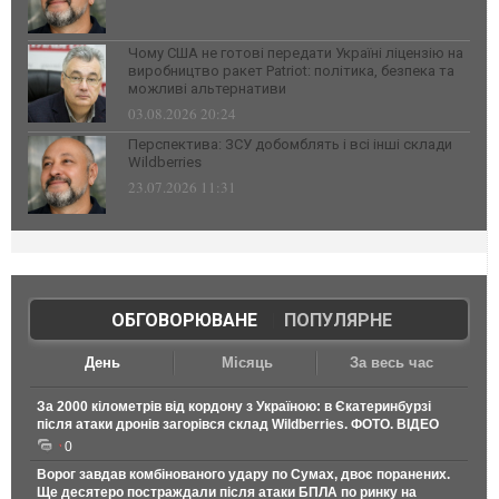
Чому США не готові передати Україні ліцензію на
виробництво ракет Patriot: політика, безпека та
можливі альтернативи
03.08.2026 20:24
Перспектива: ЗСУ добомблять і всі інші склади
Wildberries
23.07.2026 11:31
ОБГОВОРЮВАНЕ
|
ПОПУЛЯРНЕ
День
Місяць
За весь час
За 2000 кілометрів від кордону з Україною: в Єкатеринбурзі
після атаки дронів загорівся склад Wildberries. ФОТО. ВІДЕО
0
Ворог завдав комбінованого удару по Сумах, двоє поранених.
Ще десятеро постраждали після атаки БПЛА по ринку на