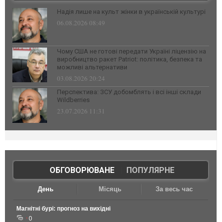
Надія лише на культ жінки в українській культурі
06.08.2026 08:49
Чому США не готові передати Україні ліцензію на
виробництво ракет Patriot: політика, безпека та
можливі альтернативи
03.08.2026 20:24
Перспектива: ЗСУ добомблять і всі інші склади
Wildberries
23.07.2026 11:31
ОБГОВОРЮВАНЕ
|
ПОПУЛЯРНЕ
День
Місяць
За весь час
Магнітні бурі: прогноз на вихідні
0