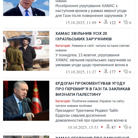
новини
Роззброєння угрупування ХАМАС є
наступним кроком у рамках мирної угоди
для Гази після повернення заручників. У
разі відмови скласти зброю "почнеться п...
•
•
15.10.2025, 11:09
122
0
ХАМАС ЗВІЛЬНИВ УСІХ 20
ІЗРАЇЛЬСЬКИХ ЗАРУЧНИКІВ
Категорія:
Новини в світі: читати останні світові
новини
У понеділок, 13 жовтня, угрупування
ХАМАС звільнив ізраїльських заручників за
умовами угоди щодо припинення вогню в
секторі Гази
•
•
13.10.2025, 11:27
177
0
ЕРДОГАН ПРОКОМЕНТУВАВ УГОДУ
ПРО ПЕРЕМИР'Я В ГАЗІ ТА ЗАКЛИКАВ
ВИЗНАТИ ПАЛЕСТИНУ
Категорія:
Політичні новини України та світу:
читати новини політики
Президент Туреччини Реджеп Тайїп
Ердоган схвалив досягнення
домовленостей про припинення вогню в
секторі Газа
•
•
10.10.2025, 15:51
87
0