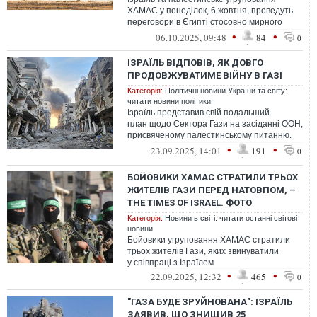
ХАМАС у понеділок, 6 жовтня, проведуть
переговори в Єгипті стосовно мирного
плану президента США Дональда Трампа
•
•
06.10.2025, 09:48
84
0
д...
ІЗРАЇЛЬ ВІДПОВІВ, ЯК ДОВГО
ПРОДОВЖУВАТИМЕ ВІЙНУ В ГАЗІ
Категорія:
Політичні новини України та світу:
читати новини політики
Ізраїль представив свій подальший
план щодо Сектора Гази на засіданні ООН,
присвяченому палестинському питанню.
Країна заявила, що продовжуватиме війс...
•
•
23.09.2025, 14:01
191
0
БОЙОВИКИ ХАМАС СТРАТИЛИ ТРЬОХ
ЖИТЕЛІВ ГАЗИ ПЕРЕД НАТОВПОМ, –
THE TIMES OF ISRAEL. ФОТО
Категорія:
Новини в світі: читати останні світові
новини
Бойовики угруповання ХАМАС стратили
трьох жителів Гази, яких звинуватили
у співпраці з Ізраїлем
•
•
22.09.2025, 12:32
465
0
"ГАЗА БУДЕ ЗРУЙНОВАНА": ІЗРАЇЛЬ
ЗАЯВИВ, ЩО ЗНИЩИВ 25