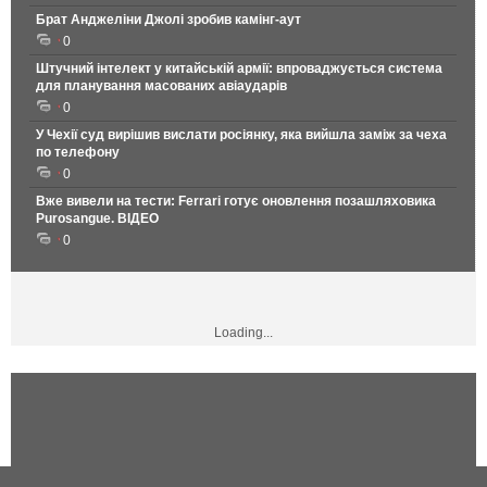
Брат Анджеліни Джолі зробив камінг-аут
0
Штучний інтелект у китайській армії: впроваджується система
для планування масованих авіаударів
0
У Чехії суд вирішив вислати росіянку, яка вийшла заміж за чеха
по телефону
0
Вже вивели на тести: Ferrari готує оновлення позашляховика
Purosangue. ВІДЕО
0
Loading...