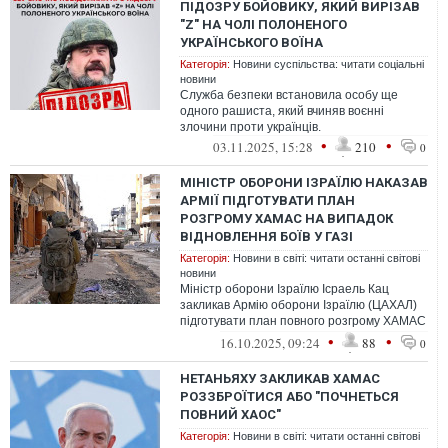
ПІДОЗРУ БОЙОВИКУ, ЯКИЙ ВИРІЗАВ
"Z" НА ЧОЛІ ПОЛОНЕНОГО
УКРАЇНСЬКОГО ВОЇНА
Категорія:
Новини суспільства: читати соціальні
новини
Служба безпеки встановила особу ще
одного рашиста, який вчиняв воєнні
злочини проти українців.
•
•
03.11.2025, 15:28
210
0
МІНІСТР ОБОРОНИ ІЗРАЇЛЮ НАКАЗАВ
АРМІЇ ПІДГОТУВАТИ ПЛАН
РОЗГРОМУ ХАМАС НА ВИПАДОК
ВІДНОВЛЕННЯ БОЇВ У ГАЗІ
Категорія:
Новини в світі: читати останні світові
новини
Міністр оборони Ізраїлю Ісраель Кац
закликав Армію оборони Ізраїлю (ЦАХАЛ)
підготувати план повного розгрому ХАМАС
на випадок відновлення бойових дій ...
•
•
16.10.2025, 09:24
88
0
НЕТАНЬЯХУ ЗАКЛИКАВ ХАМАС
РОЗЗБРОЇТИСЯ АБО "ПОЧНЕТЬСЯ
ПОВНИЙ ХАОС"
Категорія:
Новини в світі: читати останні світові