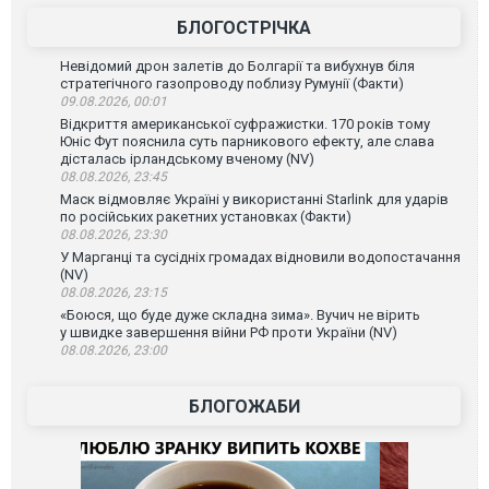
БЛОГОСТРІЧКА
Невідомий дрон залетів до Болгарії та вибухнув біля
стратегічного газопроводу поблизу Румунії (Факти)
09.08.2026, 00:01
Відкриття американської суфражистки. 170 років тому
Юніс Фут пояснила суть парникового ефекту, але слава
дісталась ірландському вченому (NV)
08.08.2026, 23:45
Маск відмовляє Україні у використанні Starlink для ударів
по російських ракетних установках (Факти)
08.08.2026, 23:30
У Марганці та сусідніх громадах відновили водопостачання
(NV)
08.08.2026, 23:15
«Боюся, що буде дуже складна зима». Вучич не вірить
у швидке завершення війни РФ проти України (NV)
08.08.2026, 23:00
БЛОГОЖАБИ