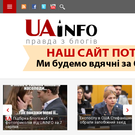
Експослу в США Стефанішині
Підбірка блогожаб та
обрали запобіжний захід
фотоприколів від UAINFO за 7
серпня