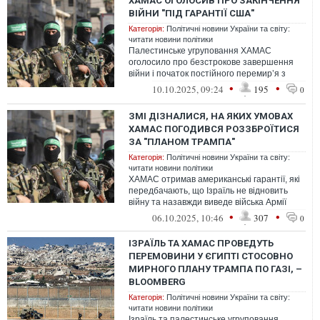
ХАМАС ОГОЛОСИВ ПРО ЗАКІНЧЕННЯ
ВІЙНИ "ПІД ГАРАНТІЇ США"
Категорія:
Політичні новини України та світу:
читати новини політики
Палестинське угруповання ХАМАС
оголосило про безстрокове завершення
війни і початок постійного перемир’я з
Ізраїлем
•
•
10.10.2025, 09:24
195
0
ЗМІ ДІЗНАЛИСЯ, НА ЯКИХ УМОВАХ
ХАМАС ПОГОДИВСЯ РОЗЗБРОЇТИСЯ
ЗА "ПЛАНОМ ТРАМПА"
Категорія:
Політичні новини України та світу:
читати новини політики
ХАМАС отримав американські гарантії, які
передбачають, що Ізраїль не відновить
війну та назавжди виведе війська Армії
оборони Ізраїлю з сектору Гази, ...
•
•
06.10.2025, 10:46
307
0
ІЗРАЇЛЬ ТА ХАМАС ПРОВЕДУТЬ
ПЕРЕМОВИНИ У ЄГИПТІ СТОСОВНО
МИРНОГО ПЛАНУ ТРАМПА ПО ГАЗІ, –
BLOOMBERG
Категорія:
Політичні новини України та світу:
читати новини політики
Ізраїль та палестинське угруповання