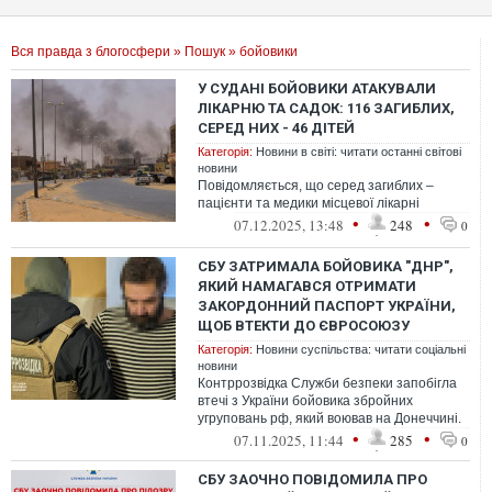
Вся правда з блогосфери
»
Пошук
» бойовики
У СУДАНІ БОЙОВИКИ АТАКУВАЛИ
ЛІКАРНЮ ТА САДОК: 116 ЗАГИБЛИХ,
СЕРЕД НИХ - 46 ДІТЕЙ
Категорія:
Новини в світі: читати останні світові
новини
Повідомляється, що серед загиблих –
пацієнти та медики місцевої лікарні
•
•
07.12.2025, 13:48
248
0
СБУ ЗАТРИМАЛА БОЙОВИКА "ДНР",
ЯКИЙ НАМАГАВСЯ ОТРИМАТИ
ЗАКОРДОННИЙ ПАСПОРТ УКРАЇНИ,
ЩОБ ВТЕКТИ ДО ЄВРОСОЮЗУ
Категорія:
Новини суспільства: читати соціальні
новини
Контррозвідка Служби безпеки запобігла
втечі з України бойовика збройних
угруповань рф, який воював на Донеччині.
•
•
07.11.2025, 11:44
285
0
СБУ ЗАОЧНО ПОВІДОМИЛА ПРО