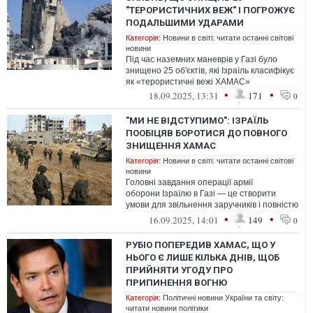
"ТЕРОРИСТИЧНИХ ВЕЖ" І ПОГРОЖУЄ
ПОДАЛЬШИМИ УДАРАМИ
Категорія:
Новини в світі: читати останні світові
новини
Під час наземних маневрів у Газі було
знищено 25 об'єктів, які Ізраїль класифікує
як «терористичні вежі ХАМАС»
•
•
18.09.2025, 13:31
171
0
"МИ НЕ ВІДСТУПИМО": ІЗРАЇЛЬ
ПООБІЦЯВ БОРОТИСЯ ДО ПОВНОГО
ЗНИЩЕННЯ ХАМАС
Категорія:
Новини в світі: читати останні світові
новини
Головні завдання операції армії
оборони Ізраїлю в Газі — це створити
умови для звільнення заручників і повністю
знищити ХАМАС
•
•
16.09.2025, 14:01
149
0
РУБІО ПОПЕРЕДИВ ХАМАС, ЩО У
НЬОГО Є ЛИШЕ КІЛЬКА ДНІВ, ЩОБ
ПРИЙНЯТИ УГОДУ ПРО
ПРИПИНЕННЯ ВОГНЮ
Категорія:
Політичні новини України та світу:
читати новини політики