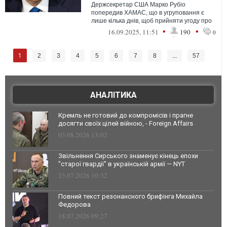
Держсекретар США Марко Рубіо
попередив ХАМАС, що в угруповання є
лише кілька днів, щоб прийняти угоду про
припинення вогню на тлі бомбардування
•
•
16.09.2025, 11:51
190
0
Ізраїл...
1
2
3
4
5
6
7
8
...
57
АНАЛІТИКА
Кремль не готовий до компромісів і прагне
досягти своїх цілей війною, - Foreign Affairs
03.08.2026 13:02
Звільнення Сирського знаменує кінець епохи
"старої гвардії" в українській армії — NYT
23.07.2026 10:32
Повний текст резонансного брифінга Михайла
Федорова
18.07.2026 09:27