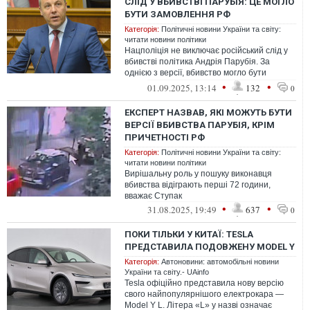
СЛІД У ВБИВСТВІ ПАРУБІЯ: ЦЕ МОГЛО
БУТИ ЗАМОВЛЕННЯ РФ
Категорія:
Політичні новини України та світу:
читати новини політики
Нацполіція не виключає російський слід у
вбивстві політика Андрія Парубія. За
однією з версії, вбивство могло бути
замовлене Російською Федерацією.
•
•
01.09.2025, 13:14
132
0
ЕКСПЕРТ НАЗВАВ, ЯКІ МОЖУТЬ БУТИ
ВЕРСІЇ ВБИВСТВА ПАРУБІЯ, КРІМ
ПРИЧЕТНОСТІ РФ
Категорія:
Політичні новини України та світу:
читати новини політики
Вирішальну роль у пошуку виконавця
вбивства відіграють перші 72 години,
вважає Ступак
•
•
31.08.2025, 19:49
637
0
ПОКИ ТІЛЬКИ У КИТАЇ: TESLA
ПРЕДСТАВИЛА ПОДОВЖЕНУ MODEL Y
Категорія:
Автоновини: автомобільні новини
України та світу.- UAinfo
Tesla офіційно представила нову версію
свого найпопулярнішого електрокара —
Model Y L. Літера «L» у назві означає