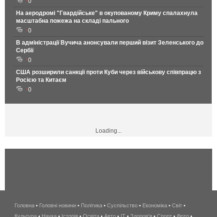
0
На аеродромі "Гвардійське" в окупованому Криму спалахнула
масштабна пожежа на складі пального
0
В адміністрації Вучича анонсували перший візит Зеленського до
Сербії
0
США розширили санкції проти Куби через військову співпрацю з
Росією та Китаєм
0
Loading...
Головна
•
Головні новини
•
Політика
•
Суспільство
•
Економіка
беспроводной
•
Світ
•
Культура
•
Наука
•
Історія
•
Освіта
•
Авто
•
IT
•
Здоров'я
интернет
•
Спорт
•
Фото
•