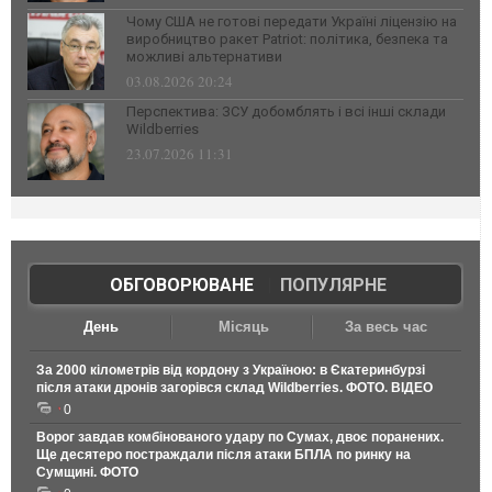
Чому США не готові передати Україні ліцензію на
виробництво ракет Patriot: політика, безпека та
можливі альтернативи
03.08.2026 20:24
Перспектива: ЗСУ добомблять і всі інші склади
Wildberries
23.07.2026 11:31
ОБГОВОРЮВАНЕ
|
ПОПУЛЯРНЕ
День
Місяць
За весь час
За 2000 кілометрів від кордону з Україною: в Єкатеринбурзі
після атаки дронів загорівся склад Wildberries. ФОТО. ВІДЕО
0
Ворог завдав комбінованого удару по Сумах, двоє поранених.
Ще десятеро постраждали після атаки БПЛА по ринку на
Сумщині. ФОТО