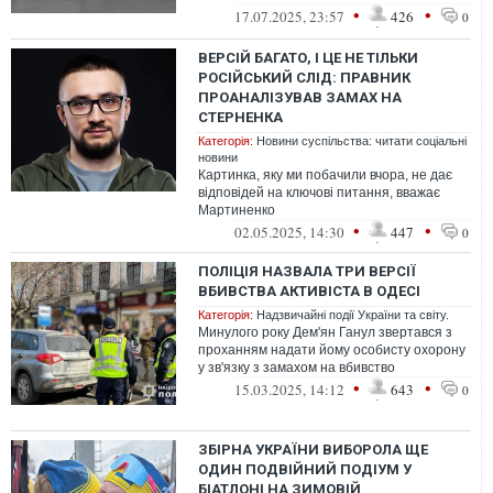
«Long» — подовжений кузов
•
•
17.07.2025, 23:57
426
0
ВЕРСІЙ БАГАТО, І ЦЕ НЕ ТІЛЬКИ
РОСІЙСЬКИЙ СЛІД: ПРАВНИК
ПРОАНАЛІЗУВАВ ЗАМАХ НА
СТЕРНЕНКА
Категорія:
Новини суспільства: читати соціальні
новини
Картинка, яку ми побачили вчора, не дає
відповідей на ключові питання, вважає
Мартиненко
•
•
02.05.2025, 14:30
447
0
ПОЛІЦІЯ НАЗВАЛА ТРИ ВЕРСІЇ
ВБИВСТВА АКТИВІСТА В ОДЕСІ
Категорія:
Надзвичайні події України та світу.
Минулого року Дем'ян Ганул звертався з
проханням надати йому особисту охорону
у зв'язку з замахом на вбивство
•
•
15.03.2025, 14:12
643
0
ЗБІРНА УКРАЇНИ ВИБОРОЛА ЩЕ
ОДИН ПОДВІЙНИЙ ПОДІУМ У
БІАТЛОНІ НА ЗИМОВІЙ