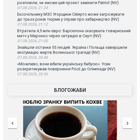
розповіли, чи зможе цей проєкт замінити Patriot (NV)
07.08.2026, 21:24
Ексочільнику МЗС Угорщини Сійярто може загрожувати
до трьох років тюрми у справі про хабарництво (NV)
07.08.2026, 21:12
Втратила 4,5 млн євро: Барселона скасувала товариський
матч у Марокко через ситуацію в Сеуті (NV)
07.08.2026, 21:00
Знайшли останки 55 людей. Україна і Польща завершили
ексгумацію жертв Волинської трагедії (NV)
07.08.2026, 20:48
«Можливо, вони вбили українську бабусю»: Усик
розкритикував повернення Росії до Олімпіади (NV)
07.08.2026, 20:36
БЛОГОЖАБИ