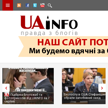
Експослу в США Стефанішині
Підбірка блогожаб та
обрали запобіжний захід
фотоприколів від UAINFO за 7
серпня