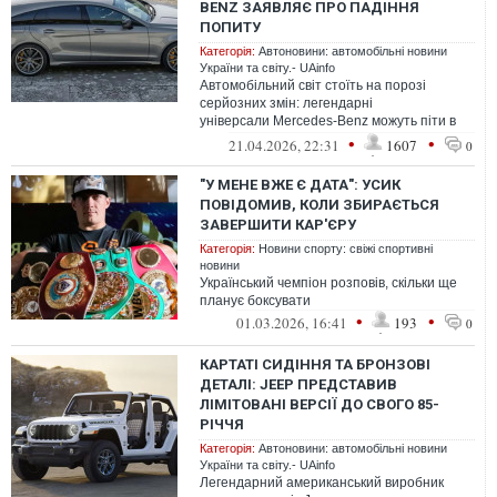
BENZ ЗАЯВЛЯЄ ПРО ПАДІННЯ
ПОПИТУ
Категорія:
Автоновини: автомобільні новини
України та світу.- UAinfo
Автомобільний світ стоїть на порозі
серйозних змін: легендарні
універсали Mercedes-Benz можуть піти в
історію.
•
•
21.04.2026, 22:31
1607
0
"У МЕНЕ ВЖЕ Є ДАТА": УСИК
ПОВІДОМИВ, КОЛИ ЗБИРАЄТЬСЯ
ЗАВЕРШИТИ КАР'ЄРУ
Категорія:
Новини спорту: свіжі спортивні
новини
Український чемпіон розповів, скільки ще
планує боксувати
•
•
01.03.2026, 16:41
193
0
КАРТАТІ СИДІННЯ ТА БРОНЗОВІ
ДЕТАЛІ: JEEP ПРЕДСТАВИВ
ЛІМІТОВАНІ ВЕРСІЇ ДО СВОГО 85-
РІЧЧЯ
Категорія:
Автоновини: автомобільні новини
України та світу.- UAinfo
Легендарний американський виробник