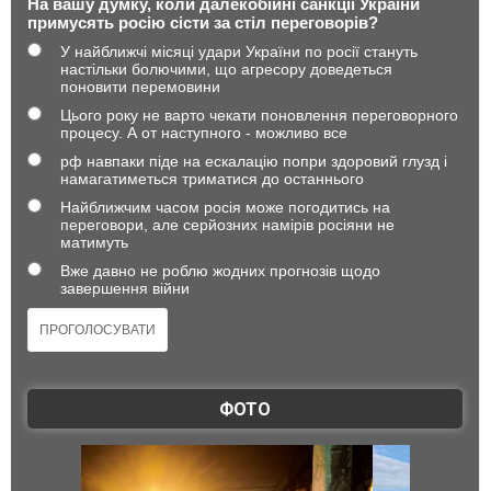
На вашу думку, коли далекобійні санкції України
примусять росію сісти за стіл переговорів?
У найближчі місяці удари України по росії стануть
настільки болючими, що агресору доведеться
поновити перемовини
Цього року не варто чекати поновлення переговорного
процесу. А от наступного - можливо все
рф навпаки піде на ескалацію попри здоровий глузд і
намагатиметься триматися до останнього
Найближчим часом росія може погодитись на
переговори, але серйозних намірів росіяни не
матимуть
Вже давно не роблю жодних прогнозів щодо
завершення війни
ФОТО