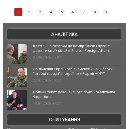
1
2
3
4
5
6
7
8
9
АНАЛІТИКА
Кремль не готовий до компромісів і прагне
досягти своїх цілей війною, - Foreign Affairs
03.08.2026 13:02
Звільнення Сирського знаменує кінець епохи
"старої гвардії" в українській армії — NYT
23.07.2026 10:32
Повний текст резонансного брифінга Михайла
Федорова
18.07.2026 09:27
ОПИТУВАННЯ