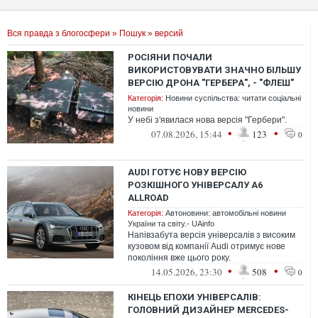
Вся правда з блогосфери
»
Пошук
» версий
РОСІЯНИ ПОЧАЛИ
ВИКОРИСТОВУВАТИ ЗНАЧНО БІЛЬШУ
ВЕРСІЮ ДРОНА "ГЕРБЕРА", - "ФЛЕШ"
Категорія:
Новини суспільства: читати соціальні
новини
У небі з'явилася нова версія "Гербери".
•
•
07.08.2026, 15:44
123
0
AUDI ГОТУЄ НОВУ ВЕРСІЮ
РОЗКІШНОГО УНІВЕРСАЛУ A6
ALLROAD
Категорія:
Автоновини: автомобільні новини
України та світу.- UAinfo
Напівзабута версія універсалів з високим
кузовом від компанії Audi отримує нове
покоління вже цього року.
•
•
14.05.2026, 23:30
508
0
КІНЕЦЬ ЕПОХИ УНІВЕРСАЛІВ:
ГОЛОВНИЙ ДИЗАЙНЕР MERCEDES-