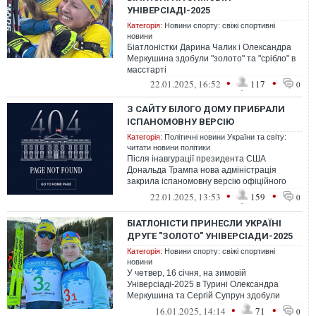
УНІВЕРСІАДІ-2025
Категорія:
Новини спорту: свіжі спортивні
новини
Біатлоністки Дарина Чалик і Олександра
Меркушина здобули "золото" та "срібло" в
масстарті
•
•
22.01.2025, 16:52
117
0
З САЙТУ БІЛОГО ДОМУ ПРИБРАЛИ
ІСПАНОМОВНУ ВЕРСІЮ
Категорія:
Політичні новини України та світу:
читати новини політики
Після інавгурації президента США
Дональда Трампа нова адміністрація
закрила іспаномовну версію офіційного
сайту Білого дому.
•
•
22.01.2025, 13:53
159
0
БІАТЛОНІСТИ ПРИНЕСЛИ УКРАЇНІ
ДРУГЕ "ЗОЛОТО" УНІВЕРСІАДИ-2025
Категорія:
Новини спорту: свіжі спортивні
новини
У четвер, 16 січня, на зимовій
Універсіаді-2025 в Турині Олександра
Меркушина та Сергій Супрун здобули
золото в одиночній змішаній естафеті
•
•
16.01.2025, 14:14
71
0