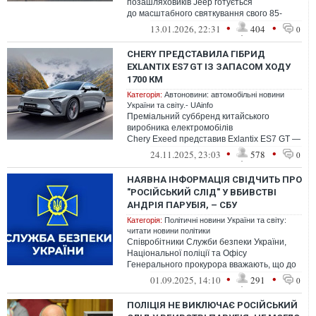
позашляховиків Jeep готується
до масштабного святкування свого 85-
річчя у 2026 модельному році
•
•
13.01.2026, 22:31
404
0
CHERY ПРЕДСТАВИЛА ГІБРИД
EXLANTIX ES7 GT ІЗ ЗАПАСОМ ХОДУ
1700 КМ
Категорія:
Автоновини: автомобільні новини
України та світу.- UAinfo
Преміальний суббренд китайського
виробника електромобілів
Chery Exeed представив Exlantix ES7 GT —
свій перший електричний універсал
•
•
24.11.2025, 23:03
578
0
НАЯВНА ІНФОРМАЦІЯ СВІДЧИТЬ ПРО
"РОСІЙСЬКИЙ СЛІД" У ВБИВСТВІ
АНДРІЯ ПАРУБІЯ, – СБУ
Категорія:
Політичні новини України та світу:
читати новини політики
Співробітники Служби безпеки України,
Національної поліції та Офісу
Генерального прокурора вважають, що до
організації убивства народного депутата
•
•
01.09.2025, 14:10
291
0
Анд...
ПОЛІЦІЯ НЕ ВИКЛЮЧАЄ РОСІЙСЬКИЙ