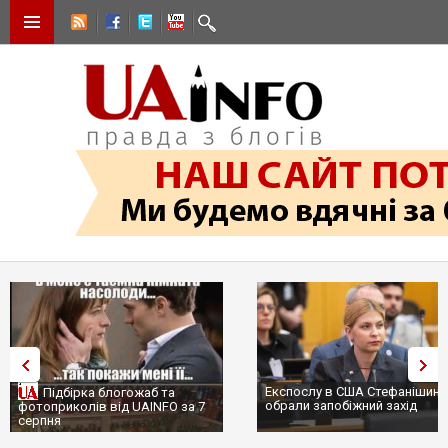
Експослу в США Стефанішині
Підбірка блогожаб та
обрали запобіжний захід
фотоприколів від UAINFO за 7
серпня