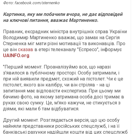
Фото: facebook.com/sternenko
Картинка, яку ми побачили вчора, не дає відповідей
на ключові питання, вважає Мартиненко.
Правник, ексрадник міністра внутрішніх справ України
Володимир Мартиненко вважає, що замах на Сергія
Стерненка міг мати різні мотивації та виконавців. Про
це він
сказав
в етері телеканалу "Еспресо", інформує
UAINFO.org
.
"Перший момент. Проаналізуймо все, що наразі
з'явилося в публічному просторі. Особу затримали, і
при ній виявили предмет, схожий на пістолет. Чи є це
пістолет, якого він калібру, чи він стріляв - на ці
запитання має відповісти експертиза. При цьому ми
бачимо фото, на якому затримана особа досі тримає в
руках свою сумку. Це, м'яко кажучи, не стикується з
діями, які мали б там відбуватися.
Другий момент. Розглядається версія, що цю особу
найняли представники російських спецслужб, і на її
банківські рахунки надійшли кошти від цих спецслужб