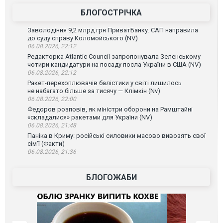
БЛОГОСТРІЧКА
Заволодіння 9,2 млрд грн ПриватБанку. САП направила
до суду справу Коломойського (NV)
06.08.2026, 22:12
Редакторка Atlantic Council запропонувала Зеленському
чотири кандидатури на посаду посла України в США (NV)
06.08.2026, 22:12
Ракет-перехоплювачів балістики у світі лишилось
не набагато більше за тисячу — Клімкін (Nv)
06.08.2026, 22:00
Федоров розповів, як міністри оборони на Рамштайні
«складалися» ракетами для України (NV)
06.08.2026, 21:48
Паніка в Криму: російські силовики масово вивозять свої
сім’ї (Факти)
06.08.2026, 21:36
БЛОГОЖАБИ