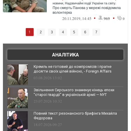
новини
,
Надзвичайні події України та світу.
Про смерть Панова у мережі повідомила
волонтерка
•
•
20.11.2019, 14:45
969
0
1
2
3
4
5
6
7
АНАЛІТИКА
Кремль не готовий до компромісів і прагне
досягти своїх цілей війною, - Foreign Affairs
03.08.2026 13:02
Звільнення Сирського знаменує кінець епохи
"старої гвардії" в українській армії — NYT
23.07.2026 10:32
Повний текст резонансного брифінга Михайла
Федорова
18.07.2026 09:27