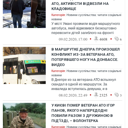
АТО, АКТИВІСТИ ВІДВЕЗЛИ НА
КЛАДОВИЩЕ
Категорія:
Новини суспільства: читати соціальні
новини
У місті Умані провчили водія маршрутного
автобуса, який відмовився безкоштовно
перевозити дітей загиблого на фронті
учасника бойових дій Дмитра Пожарс...
•
•
09.02.2020, 17:00
4608
6
В МАРШРУТКЕ ДНЕПРА ПРОИЗОШЕЛ
КОНФЛИКТ ИЗ-ЗА ВЕТЕРАНА АТО,
ПОТЕРЯВШЕГО НОГУ НА ДОНБАССЕ.
ВИДЕО
Категорія:
Новини суспільства: читати соціальні
новини
В Днепре из-за ветерана АТО вспыхнул
скандал в одной из маршруток. За
инвалида вступилась девушка, и в
маршрутке начался конфликт.
•
•
08.02.2020, 22:49
2325
3
У КИЄВІ ПОМЕР ВЕТЕРАН АТО ІГОР
ПАНОВ, ЯКОГО НАПЕРЕДОДНІ
ПОБИЛИ РАЗОМ З ДРУЖИНОЮ В
ПІД'ЇЗДІ, – ВОЛОНТЕРКА
Категорія:
Новини суспільства: читати соціальні