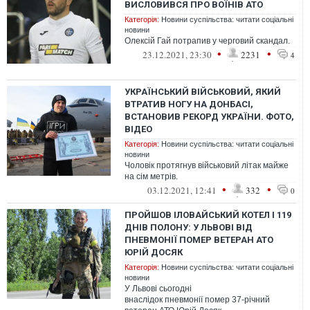
ВИСЛОВИВСЯ ПРО ВОЇНІВ АТО
Категорія:
Новини суспільства: читати соціальні
новини
Олексій Гай потрапив у черговий скандал.
•
•
23.12.2021, 23:30
2231
4
УКРАЇНСЬКИЙ ВІЙСЬКОВИЙ, ЯКИЙ
ВТРАТИВ НОГУ НА ДОНБАСІ,
ВСТАНОВИВ РЕКОРД УКРАЇНИ. ФОТО,
ВІДЕО
Категорія:
Новини суспільства: читати соціальні
новини
Чоловік протягнув військовий літак майже
на сім метрів.
•
•
03.12.2021, 12:41
332
0
ПРОЙШОВ ІЛОВАЙСЬКИЙ КОТЕЛ І 119
ДНІВ ПОЛОНУ: У ЛЬВОВІ ВІД
ПНЕВМОНІЇ ПОМЕР ВЕТЕРАН АТО
ЮРІЙ ДОСЯК
Категорія:
Новини суспільства: читати соціальні
новини
У Львові сьогодні
внаслідок пневмонії помер 37-річний