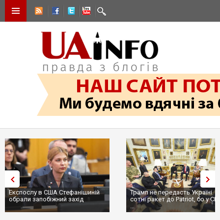
Експослу в США Стефанішиній
Трамп не передасть Україні
обрали запобіжний захід
сотні ракет до Patriot, бо у С
...