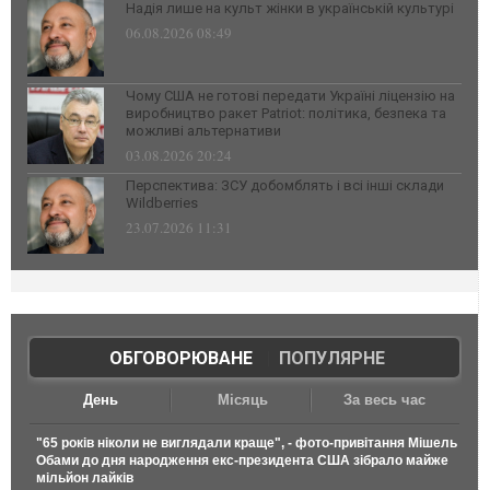
Надія лише на культ жінки в українській культурі
06.08.2026 08:49
Чому США не готові передати Україні ліцензію на
виробництво ракет Patriot: політика, безпека та
можливі альтернативи
03.08.2026 20:24
Перспектива: ЗСУ добомблять і всі інші склади
Wildberries
23.07.2026 11:31
ОБГОВОРЮВАНЕ
|
ПОПУЛЯРНЕ
День
Місяць
За весь час
"65 років ніколи не виглядали краще", - фото-привітання Мішель
Обами до дня народження екс-президента США зібрало майже
мільйон лайків