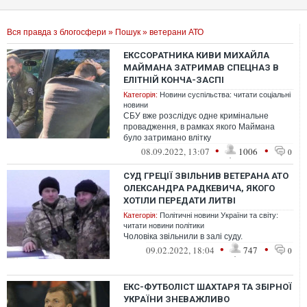
Вся правда з блогосфери
»
Пошук
» ветерани АТО
ЕКССОРАТНИКА КИВИ МИХАЙЛА
МАЙМАНА ЗАТРИМАВ СПЕЦНАЗ В
ЕЛІТНІЙ КОНЧА-ЗАСПІ
Категорія:
Новини суспільства: читати соціальні
новини
СБУ вже розслідує одне кримінальне
провадження, в рамках якого Маймана
було затримано влітку
•
•
08.09.2022, 13:07
1006
0
СУД ГРЕЦІЇ ЗВІЛЬНИВ ВЕТЕРАНА АТО
ОЛЕКСАНДРА РАДКЕВИЧА, ЯКОГО
ХОТІЛИ ПЕРЕДАТИ ЛИТВІ
Категорія:
Політичні новини України та світу:
читати новини політики
Чоловіка звільнили в залі суду.
•
•
09.02.2022, 18:04
747
0
ЕКС-ФУТБОЛІСТ ШАХТАРЯ ТА ЗБІРНОЇ
УКРАЇНИ ЗНЕВАЖЛИВО