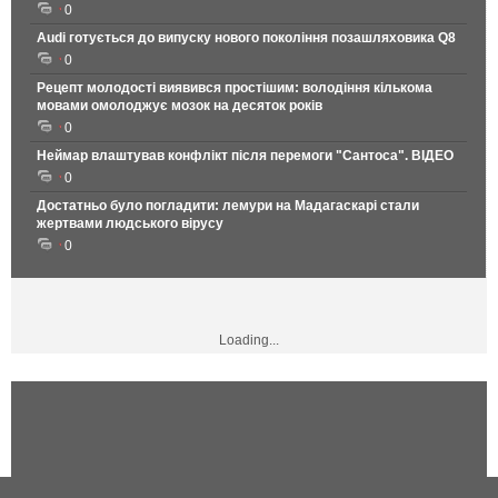
0
Audi готується до випуску нового покоління позашляховика Q8
0
Рецепт молодості виявився простішим: володіння кількома
мовами омолоджує мозок на десяток років
0
Неймар влаштував конфлікт після перемоги "Сантоса". ВІДЕО
0
Достатньо було погладити: лемури на Мадагаскарі стали
жертвами людського вірусу
0
Loading...