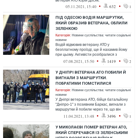
ветеран АТО Юрій Досяк.
•
•
05.11.2021, 15:40
632
1
ПІД ОДЕСОЮ ВОДІЯ МАРШРУТКИ,
ЯКИЙ ОБРАЗИВ ВЕТЕРАНА, ОБЛИЛИ
ЗЕЛЕНКОЮ
Категорія:
Новини суспільства: читати соціальні
новини
Водій відмовив ветерану АТО у
безплатному проїзді, ще й нахамив йому
при цьому. Активісти розібралися з
маршрутником
•
•
07.08.2021, 15:50
1419
2
У ДНІПРІ ВЕТЕРАНА АТО ПОБИЛИ Й
ВИГНАЛИ З МАРШРУТКИ.
ПОБРАТИМИ ПОМСТИЛИСЯ
Категорія:
Новини суспільства: читати соціальні
новини
У Дніпрі ветерана АТО, бійця батальйону
"Дніпро-1" з позивним Баркас, вигнали з
маршрутки й побили через те, що він
нібито хотів скористатися правом п...
•
•
11.04.2021, 13:48
3496
1
У МИКОЛАЄВІ ПОМЕР ВЕТЕРАН АТО,
ЯКИЙ СПЕРЕЧАВСЯ ІЗ ЗЕЛЕНСЬКИМ