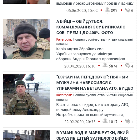
відмовив у безкоштовному проїзді учаснику
бойових дій при наявності пільги...
•
•
06.06.2020, 15:02
897
0
А БІЙЦІ – ОБІЙДУТЬСЯ:
КОМАНДУВАННЯ ЗСУ ВИПИСАЛО
СОБІ ПРЕМІЇ ДО 400%. ФОТО
Категорія:
Новини суспільства: читати соціальні
новини
Керівництво Збройних сил
України звернулося до міністра
оборони Андрія Тарана з пропозицією
надати їм премії в розмірі від 10% до 400%
•
•
20.04.2020, 16:10
5874
4
окладу.
"ЕЗЖАЙ НА ПЕРЕДОВУЮ": ПЬЯНЫЙ
МУЖЧИНА НАБРОСИЛСЯ С
УПРЕКАМИ НА ВЕТЕРАНА АТО. ВИДЕО
Категорія:
Новини суспільства: читати соціальні
новини
В сеть попало видео, как к ветерану АТО,
полицейскому Александру
Нетребко пристал пьяный мужчина и,
используя нецензурную лексику, призывал
•
•
22.02.2020, 20:33
1017
1
его ехать ...
В УМАНІ ВОДІЯ МАРШРУТКИ, ЯКИЙ
ОБРАЗИВ ДІТЕЙ ЗАГИБЛОГО БІЙЦЯ