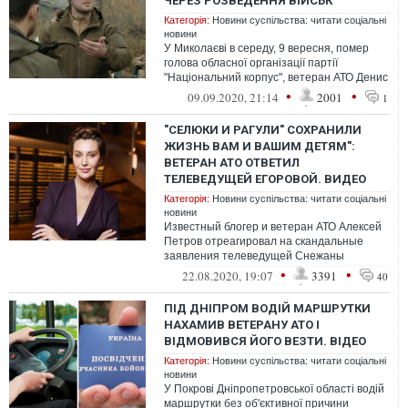
ЧЕРЕЗ РОЗВЕДЕННЯ ВІЙСЬК
Категорія:
Новини суспільства: читати соціальні
новини
У Миколаєві в середу, 9 вересня, помер
голова обласної організації партії
"Національний корпус", ветеран АТО Денис
Янтар.
•
•
09.09.2020, 21:14
2001
1
"СЕЛЮКИ И РАГУЛИ" СОХРАНИЛИ
ЖИЗНЬ ВАМ И ВАШИМ ДЕТЯМ":
ВЕТЕРАН АТО ОТВЕТИЛ
ТЕЛЕВЕДУЩЕЙ ЕГОРОВОЙ. ВИДЕО
Категорія:
Новини суспільства: читати соціальні
новини
Известный блогер и ветеран АТО Алексей
Петров отреагировал на скандальные
заявления телеведущей Снежаны
Егоровой об украинских бойцах, воюющих
•
•
22.08.2020, 19:07
3391
40
на Донб...
ПІД ДНІПРОМ ВОДІЙ МАРШРУТКИ
НАХАМИВ ВЕТЕРАНУ АТО І
ВІДМОВИВСЯ ЙОГО ВЕЗТИ. ВІДЕО
Категорія:
Новини суспільства: читати соціальні
новини
У Покрові Дніпропетровської області водій
маршрутки без об'єктивної причини