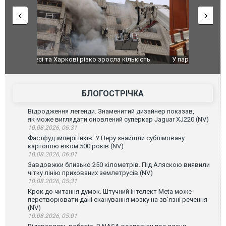
ькість
У парламенті Косово прем'єра закидали яйцями
Приїхав за
до українс
зіркового 
БЛОГОСТРІЧКА
Відродження легенди. Знаменитий дизайнер показав,
як може виглядати оновлений суперкар Jaguar XJ220 (NV)
10.08.2026, 06:31
Фастфуд імперії інків. У Перу знайшли сублімовану
картоплю віком 500 років (NV)
10.08.2026, 06:01
Завдовжки близько 250 кілометрів. Під Аляскою виявили
чітку лінію прихованих землетрусів (NV)
10.08.2026, 05:31
Крок до читання думок. Штучний інтелект Meta може
перетворювати дані сканування мозку на зв’язні речення
(NV)
10.08.2026, 05:01