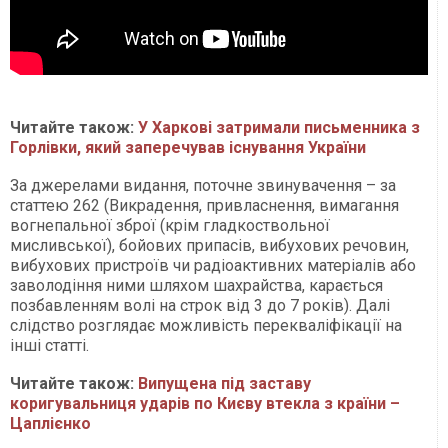
Читайте також:
У Харкові затримали письменника з
Горлівки, який заперечував існування України
За джерелами видання, поточне звинувачення – за
статтею 262 (Викрадення, привласнення, вимагання
вогнепальної зброї (крім гладкоствольної
мисливської), бойових припасів, вибухових речовин,
вибухових пристроїв чи радіоактивних матеріалів або
заволодіння ними шляхом шахрайства, карається
позбавленням волі на строк від 3 до 7 років). Далі
слідство розглядає можливість перекваліфікації на
інші статті.
Читайте також:
Випущена під заставу
коригувальниця ударів по Києву втекла з країни –
Цаплієнко