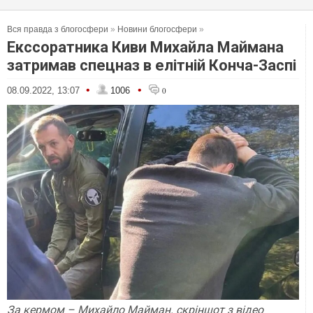
Вся правда з блогосфери
»
Новини блогосфери
»
Екссоратника Киви Михайла Маймана
затримав спецназ в елітній Конча-Заспі
•
•
08.09.2022, 13:07
1006
0
За кермом – Михайло Майман. скріншот з відео