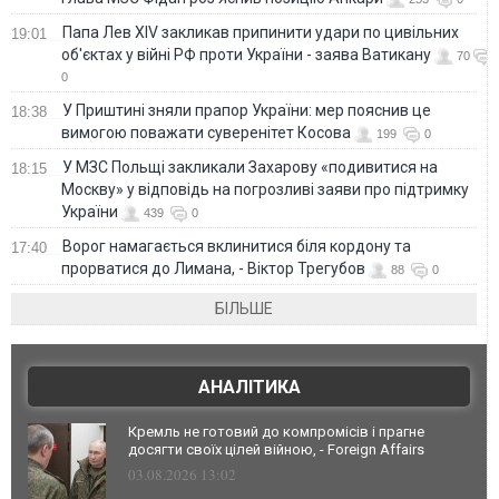
Папа Лев XIV закликав припинити удари по цивільних
19:01
об'єктах у війні РФ проти України - заява Ватикану
70
0
У Приштині зняли прапор України: мер пояснив це
18:38
вимогою поважати суверенітет Косова
199
0
У МЗС Польщі закликали Захарову «подивитися на
18:15
Москву» у відповідь на погрозливі заяви про підтримку
України
439
0
Ворог намагається вклинитися біля кордону та
17:40
прорватися до Лимана, - Віктор Трегубов
88
0
БІЛЬШЕ
АНАЛІТИКА
Кремль не готовий до компромісів і прагне
досягти своїх цілей війною, - Foreign Affairs
03.08.2026 13:02