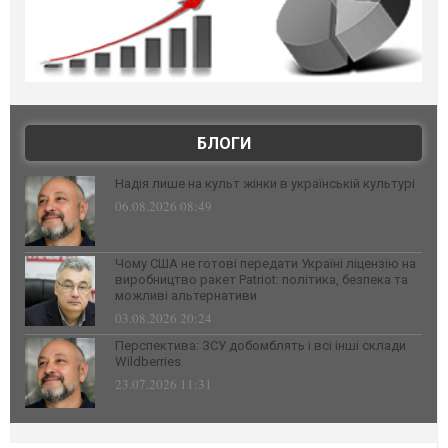
БЛОГИ
Надія лише на культ жінки в українській культурі
06.08.2026 08:49
Чому США не готові передати Україні ліцензію на
виробництво ракет Patriot: політика, безпека та
можливі альтернативи
03.08.2026 20:24
Перспектива: ЗСУ добомблять і всі інші склади
Wildberries
23.07.2026 11:31