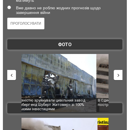
матимуть
Вже давно не роблю жодних прогнозів щодо
завершення війни
ФОТО
 завод
В Одесі та Харкові різко зросла кількість
Ворог завд
 100%
постраждалих від обстрілу РФ
двоє пора
ВІДЕО
після атак