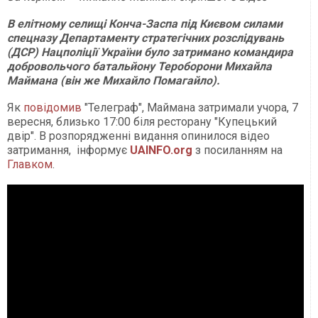
В елітному селищі Конча-Заспа під Києвом силами
спецназу Департаменту стратегічних розслідувань
(ДСР) Нацполіції України було затримано командира
добровольчого батальйону Тероборони Михайла
Маймана (він же Михайло Помагайло).
Як
повідомив
"Телеграф", Маймана затримали учора, 7
вересня, близько 17:00 біля ресторану "Купецький
двір". В розпорядженні видання опинилося відео
затримання, інформує
UAINFO.org
з посиланням на
Главком
.