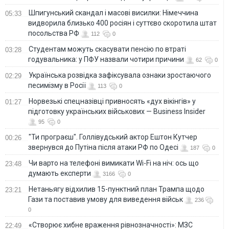
Шпигунський скандал і масові висилки: Німеччина
05:33
видворила близько 400 росіян і суттєво скоротила штат
посольства РФ
112
0
Студентам можуть скасувати пенсію по втраті
03:28
годувальника: у ПФУ назвали чотири причини
62
0
Українська розвідка зафіксувала ознаки зростаючого
02:29
песимізму в Росії
113
0
Норвезькі спецназівці привносять «дух вікінгів» у
01:27
підготовку українських військових — Business Insider
95
0
"Ти програєш". Голлівудський актор Ештон Кутчер
00:26
звернувся до Путіна після атаки РФ по Одесі
187
0
Чи варто на телефонi вимикати Wi-Fi на ніч: ось що
23:48
думають експерти
3166
0
Нетаньягу відхилив 15-пунктний план Трампа щодо
23:21
Гази та поставив умову для виведення військ
236
0
«Створює хибне враження рівнозначності»: МЗС
22:49