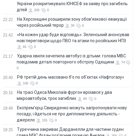
України розкритикувало ЮНІСЕФ за заяву про загибель
дітей
205
0
На Херсонщині розширили зону обов’язкової евакуації
22:22
через російський терор
39
0
«На кожен удар буде відповідь»: Зеленський анонсував
21:42
нові переговори щодо ПВО та атаки по російських НПЗ
65
0
Ударна хвиля зачепила автобус із дітьми: голова МВС
21:17
повідомив деталі повторного обстрілу Одещини
74
0
РФ третій день масовано б'є по об'єктах «Нафтогазу»
20:40
106
0
На трасі Одеса Миколаїв фургон врізався у два
20:16
мікроавтобуси, троє загиблих
89
0
Експрем'єрці Свириденко можуть запропонувати нову
19:49
посаду, і йдеться не про дипломатичну діяльність -
джерело
155
0
Туреччина закриває Дарданелли для частини суден:
19:25
глава МЗС Фідан роз'яснив позицію Анкари
255
0