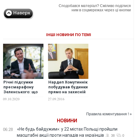
Сподобався матеріал? Сміливо поділися
ним в соцмережах через ці кнопки
ІНШІ НОВИНИ ПО ТЕМІ
Річні підсумки
Нардеп Хомутиннік
пресмарафону
побудував будинки
Зеленського: що
прямо на захисній
зараз з обіцянками
дамбі Конча-
09.10.2020
27.09.2016
президента
Заспи. ФОТО
Правила коментування ! »
НОВИНИ
«Не будь байдужим»: у 22 містах Польщі пройшли
06:28
масштабні акції проти нападів на українців
38
0