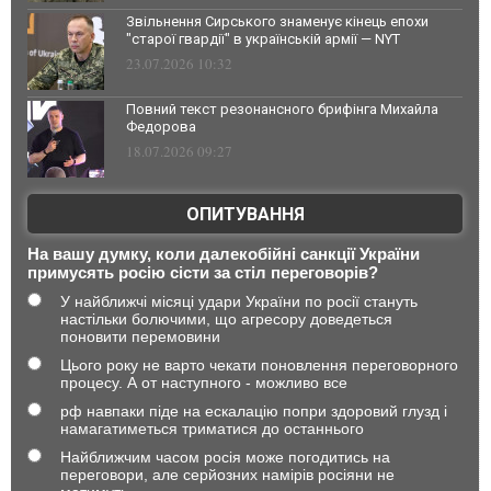
Звільнення Сирського знаменує кінець епохи
"старої гвардії" в українській армії — NYT
23.07.2026 10:32
Повний текст резонансного брифінга Михайла
Федорова
18.07.2026 09:27
ОПИТУВАННЯ
На вашу думку, коли далекобійні санкції України
примусять росію сісти за стіл переговорів?
У найближчі місяці удари України по росії стануть
настільки болючими, що агресору доведеться
поновити перемовини
Цього року не варто чекати поновлення переговорного
процесу. А от наступного - можливо все
рф навпаки піде на ескалацію попри здоровий глузд і
намагатиметься триматися до останнього
Найближчим часом росія може погодитись на
переговори, але серйозних намірів росіяни не