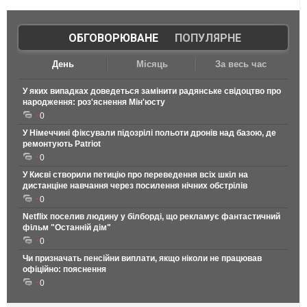
ОБГОВОРЮВАНЕ
|
ПОПУЛЯРНЕ
День
Місяць
За весь час
У яких випадках доведеться замінити радянське свідоцтво про
народження: роз'яснення Мін'юсту
0
У Німеччині фіксували підозрілі польоти дронів над базою, де
ремонтують Patriot
0
У Києві створили петицію про переведення всіх шкіл на
дистанціне навчання через посилення нічних обстрілів
0
Netflix поселив людину у білборді, що рекламує фантастичний
фільм "Останній дім"
0
Чи призначать пенсійни виплати, якщо ніколи не працював
офіційно: пояснення
0