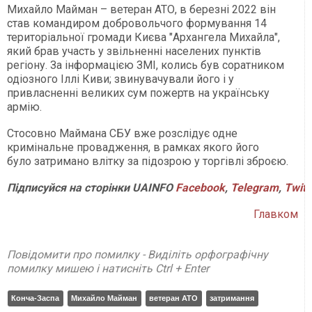
Михайло Майман – ветеран АТО, в березні 2022 він
став командиром добровольчого формування 14
територіальної громади Києва "Архангела Михайла",
який брав участь у звільненні населених пунктів
регіону. За інформацією ЗМІ, колись був соратником
одіозного Іллі Киви; звинувачували його і у
привласненні великих сум пожертв на українську
армію.
Стосовно Маймана СБУ вже розслідує одне
кримінальне провадження, в рамках якого його
було затримано влітку за підозрою у торгівлі зброєю.
Підписуйся на сторінки UAINFO
Facebook
,
Telegram
,
Twitt
Главком
Повідомити про помилку - Виділіть орфографічну
помилку мишею і натисніть Ctrl + Enter
Конча-Заспа
Михайло Майман
ветеран АТО
затримання