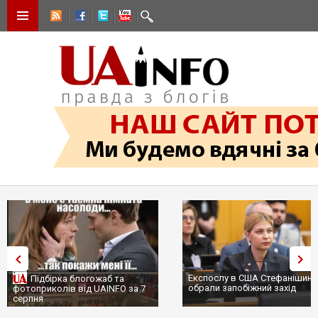
Експослу в США Стефанішині
Підбірка блогожаб та
обрали запобіжний захід
фотоприколів від UAINFO за 7
серпня