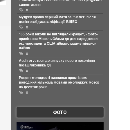
У Києві завтра - сильна спека, +37+39 градусів. -
синоптикиня
0
Мудрик провів перший матч за "Челсі" після
допінгової дискваліфікації. ВІДЕО
0
"65 років ніколи не виглядали краще", - фото-
привітання Мішель Обами до дня народження
екс-президента США зібрало майже мільйон
лайків
0
Audi готується до випуску нового покоління
позашляховика Q8
0
Рецепт молодості виявився простішим:
володіння кількома мовами омолоджує мозок
на десяток років
0
ФОТО