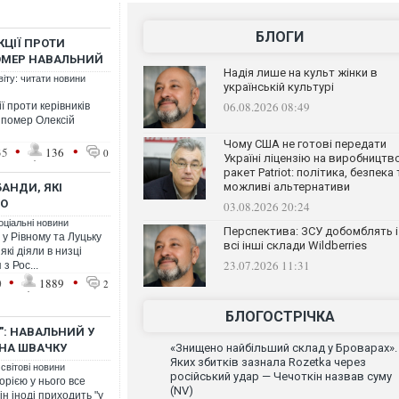
БЛОГИ
ЦІЇ ПРОТИ
 ПОМЕР НАВАЛЬНИЙ
Надія лише на культ жінки в
віту: читати новини
українській культурі
06.08.2026 08:49
 проти керівників
о помер Олексій
Чому США не готові передати
•
•
35
136
0
Україні ліцензію на виробництв
ракет Patriot: політика, безпека 
можливі альтернативи
БАНДИ, ЯКІ
ТО
03.08.2026 20:24
оціальні новини
Перспектива: ЗСУ добомблять і
 у Рівному та Луцьку
всі інші склади Wildberries
які діяли в низці
23.07.2026 11:31
з Рос...
•
•
0
1889
2
БЛОГОСТРІЧКА
": НАВАЛЬНИЙ У
 НА ШВАЧКУ
«Знищено найбільший склад у Броварах».
Яких збитків зазнала Rozetka через
 світові новини
російський удар — Чечоткін назвав суму
орією у нього все
(NV)
ін іноді приходить "у