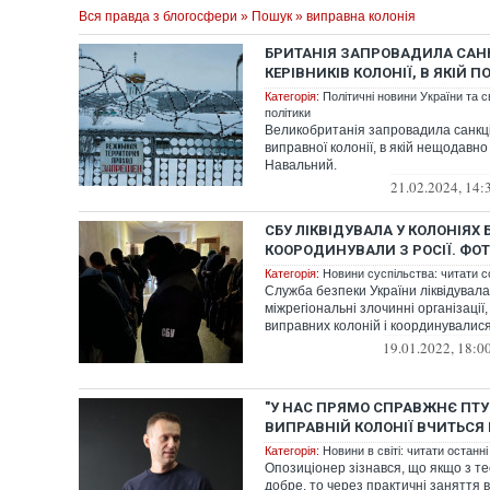
Вся правда з блогосфери
»
Пошук
» виправна колонія
БРИТАНІЯ ЗАПРОВАДИЛА САНК
КЕРІВНИКІВ КОЛОНІЇ, В ЯКІЙ
Категорія:
Політичні новини України та с
політики
Великобританія запровадила санкції
виправної колонії, в якій нещодавн
Навальний.
21.02.2024, 14:
СБУ ЛІКВІДУВАЛА У КОЛОНІЯХ 
КООРОДИНУВАЛИ З РОСІЇ. ФО
Категорія:
Новини суспільства: читати с
Служба безпеки України ліквідувала
міжрегіональні злочинні організації, 
виправних колоній і координувалися 
19.01.2022, 18:0
"У НАС ПРЯМО СПРАВЖНЄ ПТУ
ВИПРАВНІЙ КОЛОНІЇ ВЧИТЬСЯ
Категорія:
Новини в світі: читати останні
Опозиціонер зізнався, що якщо з те
добре, то через практичні заняття в