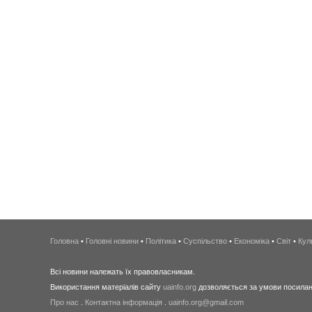
Головна
•
Головні новини
•
Політика
•
Суспільство
•
Економіка
•
Світ
•
Кул
Всі новини належать їх правовласникам.
Використання матеріалів сайту
uainfo.org
дозволяється за умови посиланн
Про нас
.
Контактна інформація
.
uainfo.org@gmail.com