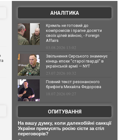
АНАЛІТИКА
Кремль не готовий до
компромісів і прагне досягти
своїх цілей війною, - Foreign
Affairs
03.08.2026 13:02
о
Звільнення Сирського знаменує
та
кінець епохи "старої гвардії" в
українській армії — NYT
23.07.2026 10:32
Повний текст резонансного
брифінга Михайла Федорова
18.07.2026 09:27
ОПИТУВАННЯ
На вашу думку, коли далекобійні санкції
України примусять росію сісти за стіл
переговорів?