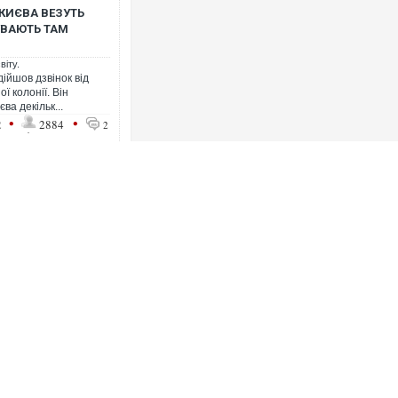
 КИЄВА ВЕЗУТЬ
БУВАЮТЬ ТАМ
віту.
ійшов дзвінок від
ї колонії. Він
ва декільк...
•
•
2
2884
2