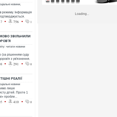
оціальні новини
,
ів режиму. Інформація
Loading...
 підтверджується.
•
•
47
756
1
ОКОВО ЗВІЛЬНИЛИ
ОРОВ'Я
віту: читати новини
о (за рішенням суду
доров'я з ув'язнення.
•
•
08
291
0
ТІШНІ РЕАЛІЇ
оціальні новини
оримо лише
сту дітей. Проте 1
і» пробле...
•
•
05
410
0