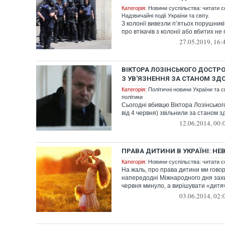
Категорія:
Новини суспільства: читати с
Надзвичайні події України та світу.
З колонії вивезли п’ятьох порушник
про втікачів з колонії або вбитих не
27.05.2019, 16:
ВІКТОРА ЛОЗІНСЬКОГО ДОСТР
З УВ'ЯЗНЕННЯ ЗА СТАНОМ ЗД
Категорія:
Політичні новини України та с
політики
Сьогодні вбивцю Віктора Лозінськог
від 4 червня) звільнили за станом з
12.06.2014, 00:
ПРАВА ДИТИНИ В УКРАЇНІ: НЕВ
Категорія:
Новини суспільства: читати с
На жаль, про права дитини ми гов
напередодні Міжнародного дня захи
червня минуло, а вирішувати «дитяч
03.06.2014, 02: