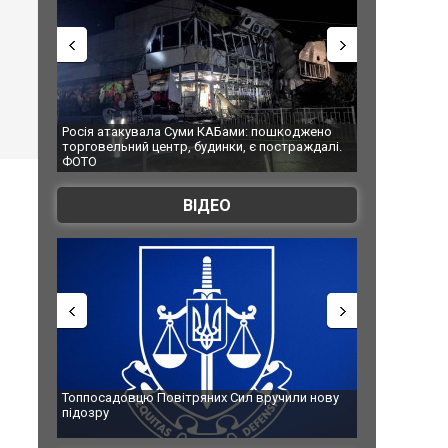
Росія атакувала Суми КАБами: пошкоджено
Українські надз
торговельний центр, будинки, є постраждалі.
під час ліквідац
ФОТО
Франції
ВІДЕО
Топпосадовцю Повітряних Сил вручили нову
Сили оборони у
підозру
губернатор регі
атаку. ВІДЕО