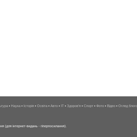
ьтура
•
Наука
•
Історія
•
Освіта
•
Авто
•
IT
•
Здоров'я
•
Спорт
•
Фото
•
Відео
•
Огляд блог
я (для інтернет-видань - гіперпосилання).