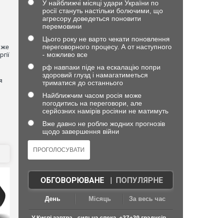
У найближчі місяці удари України по
росії стануть настільки болючими, що
агресору доведеться поновити
перемовини
Цього року не варто чекати поновлення
переговорного процесу. А от наступного
вже
- можливо все
гії
рф навпаки піде на ескалацію попри
здоровий глузд і намагатиметься
я
триматися до останнього
Найближчим часом росія може
погодитись на переговори, але
серйозних намірів росіяни не матимуть
Вже давно не роблю жодних прогнозів
щодо завершення війни
ОБГОВОРЮВАНЕ
|
ПОПУЛЯРНЕ
День
Місяць
За весь час