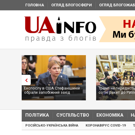
ГОЛОВНА
ОГЛЯД БЛОГОСФЕРИ
ОГЛЯД БЛОГОЖАБ
Експослу в США Стефанішиній
Трамп не передасть
обрали запобіжний захід
сотні ракет до Patri
...
ПОЛІТИКА
СУСПІЛЬСТВО
ЕКОНОМІКА
Н
РОСІЙСЬКО-УКРАЇНСЬКА ВІЙНА
КОРОНАВІРУС COVID-19