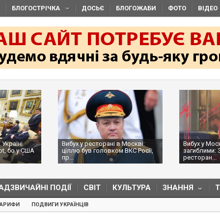
БЛОГОСТРІЧКА
ДОСЬЄ
БЛОГОЖАБИ
ФОТО
ВІДЕО
 Україні
Вибух у ресторані в Москві:
Вибух у Мос
ot, бо у США
ціллю був головком ВКС Росії,
загиблими: 
пр...
ресторан...
АДЗВИЧАЙНІ ПОДІЇ
СВІТ
КУЛЬТУРА
ЗНАННЯ
ТАРИФИ
ПОДВИГИ УКРАЇНЦІВ