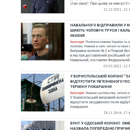
стан сказу". При цьому за ним усі 5 г
21.12.2021, 12:
НАВАЛЬНОГО ВІДПРАВИЛИ У КО
ШИЮТЬ ЧОЛОВІЧІ ТРУСИ І КАЛ
INSIDER
Категорія:
Політичні новини України та с
політики
,
Новини в світі: читати останні 
Виправна колонія № 2 в Покрові Вол
в яку був доставлений російський о
Навальний, поставляє Федеральній с
03.03.2021, 12:
У БОРИСПІЛЬСЬКІЙ КОЛОНІЇ "З
ВІДПУСТИТИ УВ'ЯЗНЕНОГО ПІС
ТЕРМІНУ ПОКАРАННЯ
Категорія:
Новини суспільства: читати с
У Бориспільській виправній колонії 
відпустити засудженого після відбу
покарання.
28.11.2019, 17:
БУНТ У ОДЕСЬКІЙ КОЛОНІЇ: О
НАЗВАЛА ПОПЕРЕДНЮ ПРИЧИ