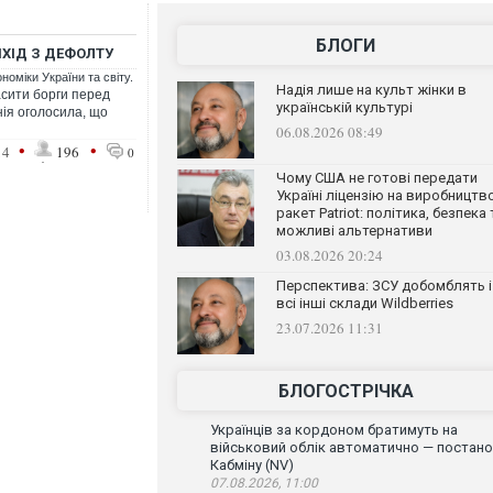
БЛОГИ
ХІД З ДЕФОЛТУ
номіки України та світу.
Надія лише на культ жінки в
асити борги перед
українській культурі
ія оголосила, що
06.08.2026 08:49
•
•
14
196
0
Чому США не готові передати
Україні ліцензію на виробництв
ракет Patriot: політика, безпека 
можливі альтернативи
03.08.2026 20:24
Перспектива: ЗСУ добомблять і
всі інші склади Wildberries
23.07.2026 11:31
БЛОГОСТРІЧКА
Українців за кордоном братимуть на
військовий облік автоматично — постан
Кабміну (NV)
07.08.2026, 11:00