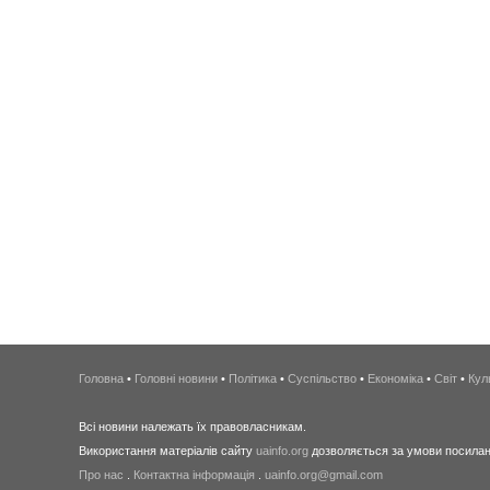
Головна
•
Головні новини
•
Політика
•
Суспільство
•
Економіка
•
Світ
•
Кул
Всі новини належать їх правовласникам.
Використання матеріалів сайту
uainfo.org
дозволяється за умови посиланн
Про нас
.
Контактна інформація
.
uainfo.org@gmail.com