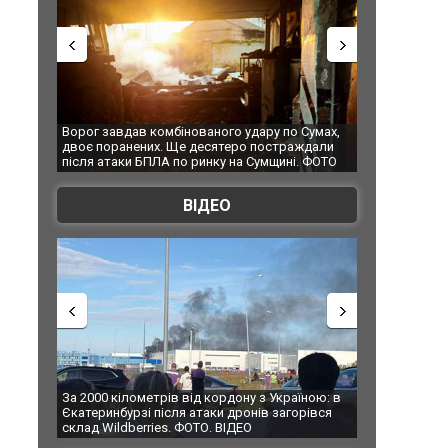
Ворог завдав комбінованого удару по Сумах,
За 2000 кілом
двоє поранених. Ще десятеро постраждали
Єкатеринбурзі
після атаки БПЛА по ринку на Сумщині. ФОТО
склад Wildber
ВІДЕО
За 2000 кілометрів від кордону з Україною: в
В Таїланді фу
Єкатеринбурзі після атаки дронів загорівся
блискавки під
склад Wildberries. ФОТО. ВІДЕО
постраждали.