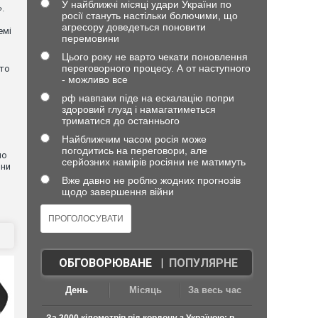
У найближчі місяці удари України по
.
росії стануть настільки болючими, що
агресору доведеться поновити
емі
перемовини
Цього року не варто чекати поновлення
переговорного процесу. А от наступного
хто
- можливо все
рф навпаки піде на ескалацію попри
здоровий глузд і намагатиметься
триматися до останнього
Найближчим часом росія може
погодитись на переговори, але
но
серйозних намірів росіяни не матимуть
они
Вже давно не роблю жодних прогнозів
щодо завершення війни
ОБГОВОРЮВАНЕ
|
ПОПУЛЯРНЕ
День
Місяць
За весь час