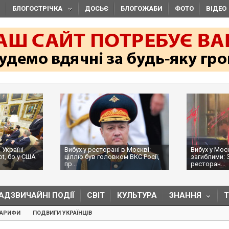
БЛОГОСТРІЧКА
ДОСЬЄ
БЛОГОЖАБИ
ФОТО
ВІДЕО
 Україні
Вибух у ресторані в Москві:
Вибух у Мос
ot, бо у США
ціллю був головком ВКС Росії,
загиблими: 
пр...
ресторан...
АДЗВИЧАЙНІ ПОДІЇ
СВІТ
КУЛЬТУРА
ЗНАННЯ
ТАРИФИ
ПОДВИГИ УКРАЇНЦІВ