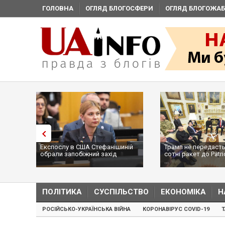
ГОЛОВНА
ОГЛЯД БЛОГОСФЕРИ
ОГЛЯД БЛОГОЖАБ
Експослу в США Стефанішиній
Трамп не передасть
обрали запобіжний захід
сотні ракет до Patri
...
ПОЛІТИКА
СУСПІЛЬСТВО
ЕКОНОМІКА
Н
РОСІЙСЬКО-УКРАЇНСЬКА ВІЙНА
КОРОНАВІРУС COVID-19