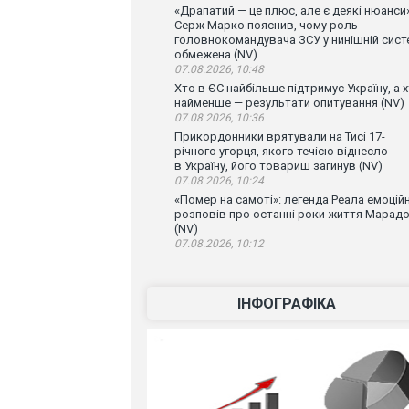
«Драпатий — це плюс, але є деякі нюанси»
Серж Марко пояснив, чому роль
головнокомандувача ЗСУ у нинішній сист
обмежена (NV)
07.08.2026, 10:48
Хто в ЄС найбільше підтримує Україну, а 
найменше — результати опитування (NV)
07.08.2026, 10:36
Прикордонники врятували на Тисі 17-
річного угорця, якого течією віднесло
в Україну, його товариш загинув (NV)
07.08.2026, 10:24
«Помер на самоті»: легенда Реала емоцій
розповів про останні роки життя Марад
(NV)
07.08.2026, 10:12
ІНФОГРАФІКА