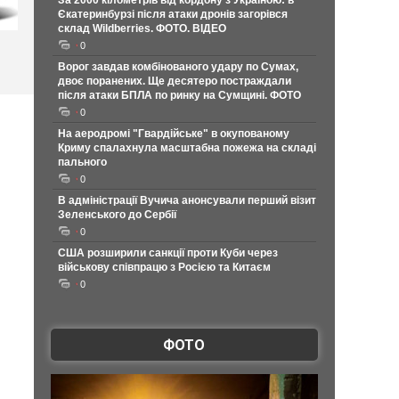
За 2000 кілометрів від кордону з Україною: в
Єкатеринбурзі після атаки дронів загорівся
склад Wildberries. ФОТО. ВІДЕО
0
Ворог завдав комбінованого удару по Сумах,
двоє поранених. Ще десятеро постраждали
після атаки БПЛА по ринку на Сумщині. ФОТО
0
На аеродромі "Гвардійське" в окупованому
Криму спалахнула масштабна пожежа на складі
пального
0
В адміністрації Вучича анонсували перший візит
Зеленського до Сербії
0
США розширили санкції проти Куби через
військову співпрацю з Росією та Китаєм
0
ФОТО