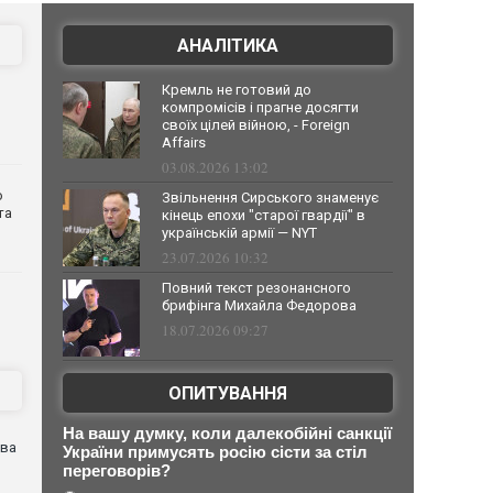
АНАЛІТИКА
Кремль не готовий до
компромісів і прагне досягти
своїх цілей війною, - Foreign
Affairs
03.08.2026 13:02
о
Звільнення Сирського знаменує
та
кінець епохи "старої гвардії" в
українській армії — NYT
23.07.2026 10:32
Повний текст резонансного
брифінга Михайла Федорова
18.07.2026 09:27
ОПИТУВАННЯ
На вашу думку, коли далекобійні санкції
ова
України примусять росію сісти за стіл
переговорів?