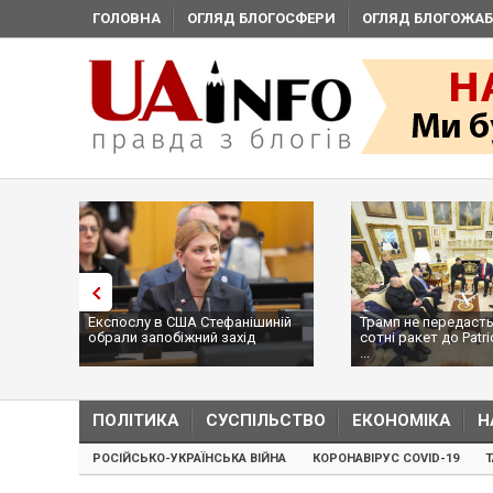
ГОЛОВНА
ОГЛЯД БЛОГОСФЕРИ
ОГЛЯД БЛОГОЖАБ
Експослу в США Стефанішиній
Трамп не передасть
обрали запобіжний захід
сотні ракет до Patri
...
ПОЛІТИКА
СУСПІЛЬСТВО
ЕКОНОМІКА
Н
РОСІЙСЬКО-УКРАЇНСЬКА ВІЙНА
КОРОНАВІРУС COVID-19