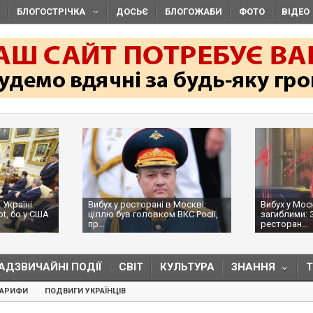
БЛОГОСТРІЧКА
ДОСЬЄ
БЛОГОЖАБИ
ФОТО
ВІДЕО
 Україні
Вибух у ресторані в Москві:
Вибух у Мос
ot, бо у США
ціллю був головком ВКС Росії,
загиблими: 
пр...
ресторан...
АДЗВИЧАЙНІ ПОДІЇ
СВІТ
КУЛЬТУРА
ЗНАННЯ
ТАРИФИ
ПОДВИГИ УКРАЇНЦІВ