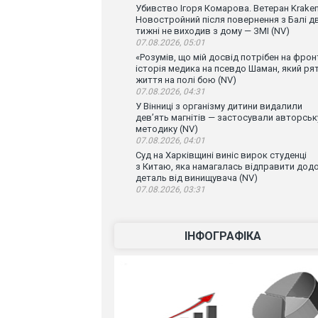
Убивство Ігоря Комарова. Ветеран Krake
Новостройний після повернення з Балі д
тижні не виходив з дому — ЗМІ (NV)
07.08.2026, 05:01
«Розумів, що мій досвід потрібен на фронт
історія медика на псевдо Шаман, який ря
життя на полі бою (NV)
07.08.2026, 04:31
У Вінниці з організму дитини видалили
дев’ять магнітів — застосували авторськ
методику (NV)
07.08.2026, 04:01
Суд на Харківщині виніс вирок студенці
з Китаю, яка намагалась відправити дод
деталь від винищувача (NV)
07.08.2026, 03:31
ІНФОГРАФІКА