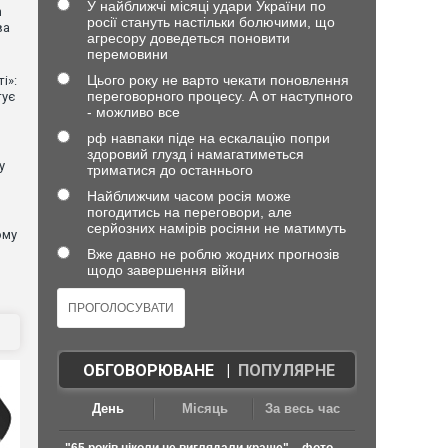
У найближчі місяці удари України по
n
росії стануть настільки болючими, що
ва
агресору доведеться поновити
перемовини
Цього року не варто чекати поновлення
і»:
переговорного процесу. А от наступного
тує
- можливо все
рф навпаки піде на ескалацію попри
здоровий глузд і намагатиметься
у
триматися до останнього
Найближчим часом росія може
погодитись на переговори, але
серйозних намірів росіяни не матимуть
ому
Вже давно не роблю жодних прогнозів
щодо завершення війни
ОБГОВОРЮВАНЕ
|
ПОПУЛЯРНЕ
День
Місяць
За весь час