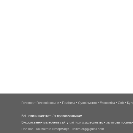
Головна
•
Головні новини
•
Політика
•
Суспільство
•
Економіка
•
Світ
•
Кул
Всі новини належать їх правовласникам.
Використання матеріалів сайту
uainfo.org
дозволяється за умови посиланн
Про нас
.
Контактна інформація
.
uainfo.org@gmail.com