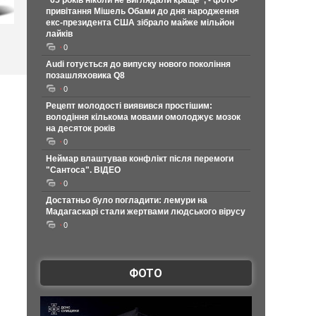
"65 років ніколи не виглядали краще", - фото-
привітання Мішель Обами до дня народження
екс-президента США зібрало майже мільйон
лайків
0
Audi готується до випуску нового покоління
позашляховика Q8
0
Рецепт молодості виявився простішим:
володіння кількома мовами омолоджує мозок
на десяток років
0
Неймар влаштував конфлікт після перемоги
"Сантоса". ВІДЕО
0
Достатньо було погладити: лемури на
Мадагаскарі стали жертвами людського вірусу
0
ФОТО