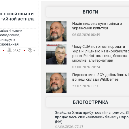
БЛОГИ
ОТ НОВОЙ ВЛАСТИ.
 ТАЙНОЙ ВСТРЕЧЕ
Надія лише на культ жінки в
українській культурі
оціальні новини
06.08.2026 08:49
ромедление,
риведут к
сированная
Чому США не готові передати
•
•
2
9387
2
Україні ліцензію на виробництв
ракет Patriot: політика, безпека 
можливі альтернативи
03.08.2026 20:24
Перспектива: ЗСУ добомблять і
всі інші склади Wildberries
23.07.2026 11:31
БЛОГОСТРІЧКА
Знайшли більш прибутковий напрямок. Sh
продає весь свій «зелений» бізнес у Євро
(NV)
07.08.2026, 05:31