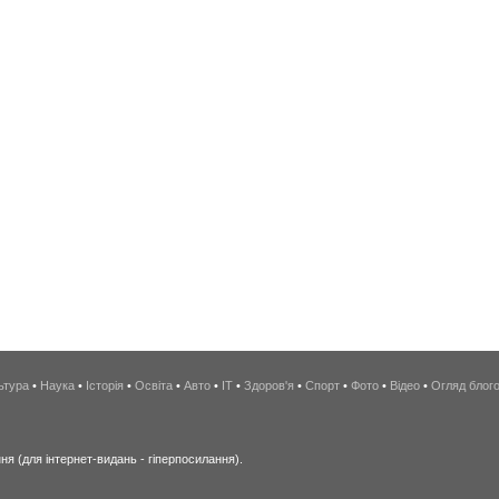
ьтура
•
Наука
•
Історія
•
Освіта
•
Авто
•
IT
•
Здоров'я
•
Спорт
•
Фото
•
Відео
•
Огляд блог
я (для інтернет-видань - гіперпосилання).