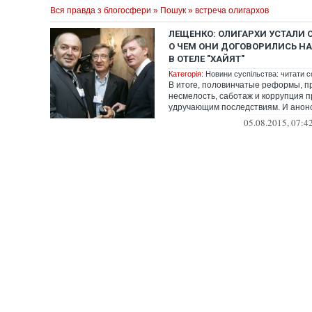
Вся правда з блогосфери
»
Пошук
» встреча олигархов
ЛЕЩЕНКО: ОЛИГАРХИ УСТАЛИ 
О ЧЕМ ОНИ ДОГОВОРИЛИСЬ НА
В ОТЕЛЕ "ХАЙЯТ"
Категорія:
Новини суспільства: читати с
В итоге, половинчатые реформы, п
несмелость, саботаж и коррупция п
удручающим последствиям. И анон
"деолигархизация" выл...
05.08.2015, 07:4