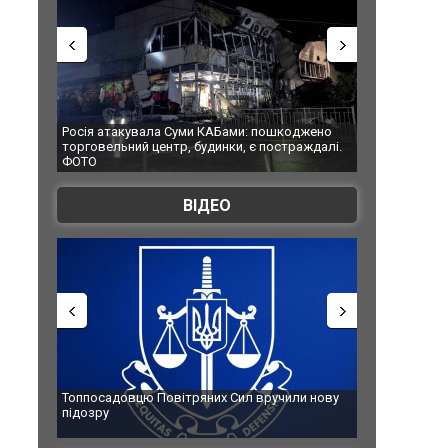
Росія атакувала Суми КАБами: пошкоджено
Українські на
торговельний центр, будинки, є постраждалі.
під час ліквіда
ФОТО
Франції
ВІДЕО
Топпосадовцю Повітряних Сил вручили нову
Сили оборони 
підозру
губернатор ре
атаку. ВІДЕО