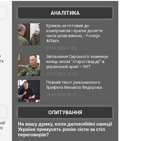
АНАЛІТИКА
Кремль не готовий до
компромісів і прагне досягти
своїх цілей війною, - Foreign
Affairs
03.08.2026 13:02
о
Звільнення Сирського знаменує
та
кінець епохи "старої гвардії" в
українській армії — NYT
23.07.2026 10:32
Повний текст резонансного
брифінга Михайла Федорова
18.07.2026 09:27
ОПИТУВАННЯ
ell
На вашу думку, коли далекобійні санкції
пі
України примусять росію сісти за стіл
переговорів?