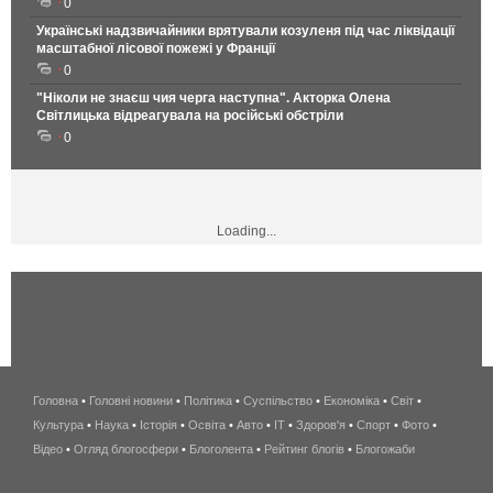
0
Українські надзвичайники врятували козуленя під час ліквідації
масштабної лісової пожежі у Франції
0
"Ніколи не знаєш чия черга наступна". Акторка Олена
Світлицька відреагувала на російські обстріли
0
Loading...
Головна
•
Головні новини
•
Політика
•
Суспільство
•
Економіка
беспроводной
•
Світ
•
Культура
•
Наука
•
Історія
•
Освіта
•
Авто
•
IT
•
Здоров'я
интернет
•
Спорт
•
Фото
•
Відео
•
Огляд блогосфери
•
Блоголента
•
Рейтинг блогів
киев
•
Блогожаби
и