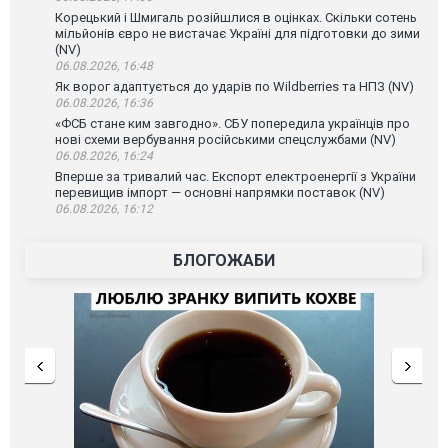
Корецький і Шмигаль розійшлися в оцінках. Скільки сотень
мільйонів євро не вистачає Україні для підготовки до зими
(NV)
06.08.2026, 16:48
Як ворог адаптується до ударів по Wildberries та НПЗ (NV)
06.08.2026, 16:36
«ФСБ стане ким завгодно». СБУ попередила українців про
нові схеми вербування російськими спецслужбами (NV)
06.08.2026, 16:24
Вперше за тривалий час. Експорт електроенергії з України
перевищив імпорт — основні напрямки поставок (NV)
06.08.2026, 16:12
БЛОГОЖАБИ