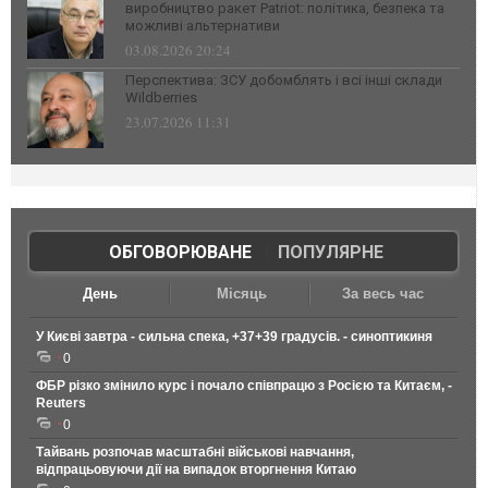
виробництво ракет Patriot: політика, безпека та
можливі альтернативи
03.08.2026 20:24
Перспектива: ЗСУ добомблять і всі інші склади
Wildberries
23.07.2026 11:31
ОБГОВОРЮВАНЕ
|
ПОПУЛЯРНЕ
День
Місяць
За весь час
У Києві завтра - сильна спека, +37+39 градусів. - синоптикиня
0
ФБР різко змінило курс і почало співпрацю з Росією та Китаєм, -
Reuters
0
Тайвань розпочав масштабні військові навчання,
відпрацьовуючи дії на випадок вторгнення Китаю