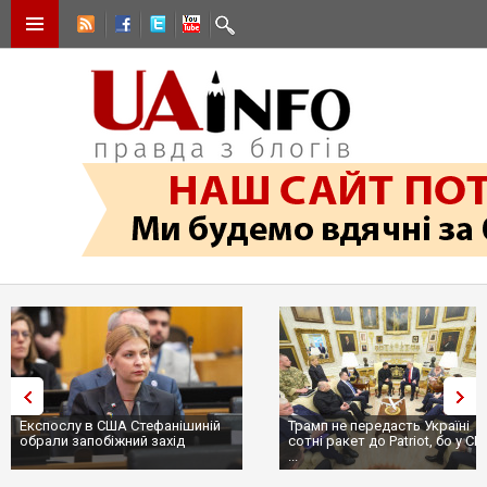
Експослу в США Стефанішиній
Трамп не передасть Україні
обрали запобіжний захід
сотні ракет до Patriot, бо у С
...