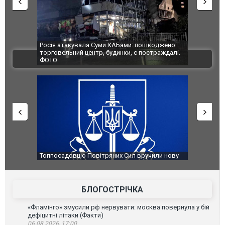
Росія атакувала Суми КАБами: пошкоджено
Українські
торговельний центр, будинки, є постраждалі.
під час лік
ВІДЕО
ФОТО
Франції
Топпосадовцю Повітряних Сил вручили нову
Сили оборо
підозру
губернатор
атаку. ВІД
БЛОГОСТРІЧКА
«Фламінго» змусили рф нервувати: москва повернула у бій
дефіцитні літаки (Факти)
06.08.2026, 17:00