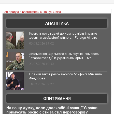
Вся правда з блогосфери
»
Пошук
» віза
АНАЛІТИКА
Кремль не готовий до компромісів і прагне
досягти своїх цілей війною, - Foreign Affairs
03.08.2026 13:02
Звільнення Сирського знаменує кінець епохи
"старої гвардії" в українській армії — NYT
23.07.2026 10:32
Повний текст резонансного брифінга Михайла
Федорова
18.07.2026 09:27
ОПИТУВАННЯ
На вашу думку, коли далекобійні санкції України
примусять росію сісти за стіл переговорів?