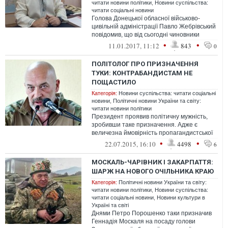
читати новини політики
,
Новини суспільства:
читати соціальні новини
Голова Донецької обласної військово-
цивільній адміністрації Павло Жебрівський
повідомив, що від сьогодні чиновники
області переходять на спілкування в...
•
•
11.01.2017, 11:12
843
0
ПОЛІТОЛОГ ПРО ПРИЗНАЧЕННЯ
ТУКИ: КОНТРАБАНДИСТАМ НЕ
ПОЩАСТИЛО
Категорія:
Новини суспільства: читати соціальні
новини
,
Політичні новини України та світу:
читати новини політики
Президент проявив політичну мужність,
зробивши таке призначення. Адже є
величезна ймовірність пропагандистської
атаки опонентів, які розкажуть, який «...
•
•
22.07.2015, 16:10
4498
6
МОСКАЛЬ-ЧАРІВНИК І ЗАКАРПАТТЯ:
ШАРЖ НА НОВОГО ОЧІЛЬНИКА КРАЮ
Категорія:
Політичні новини України та світу:
читати новини політики
,
Новини суспільства:
читати соціальні новини
,
Новини культури в
Україні та світі
Днями Петро Порошенко таки призначив
Геннадія Москаля на посаду голови