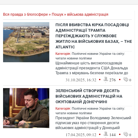
Вся правда з блогосфери
»
Пошук
» військова адміністрація
ПІСЛЯ ВБИВСТВА КІРКА ПОСАДОВЦІ
АДМІНІСТРАЦІЇ ТРАМПА
ПЕРЕЇЖДЖАЮТЬ У СЛУЖБОВЕ
ЖИТЛО НА ВІЙСЬКОВИХ БАЗАХ, – THE
ATLANTIC
Категорія:
Політичні новини України та світу:
читати новини політики
Щонайменше шість високопосадовців
адміністрації президента США Дональда
Трампа з міркувань безпеки переїхали до
службового житла на військових базах п...
•
•
31.10.2025, 16:32
276
0
ЗЕЛЕНСЬКИЙ СТВОРИВ ДЕСЯТЬ
ВІЙСЬКОВИХ АДМІНІСТРАЦІЙ НА
ОКУПОВАНІЙ ДОНЕЧЧИНІ
Категорія:
Політичні новини України та світу:
читати новини політики
Президент України Володимир Зеленський
підписав указ про створення десяти
військових адміністрацій у Донецькій
області
•
•
17.04.2025, 09:12
144
0