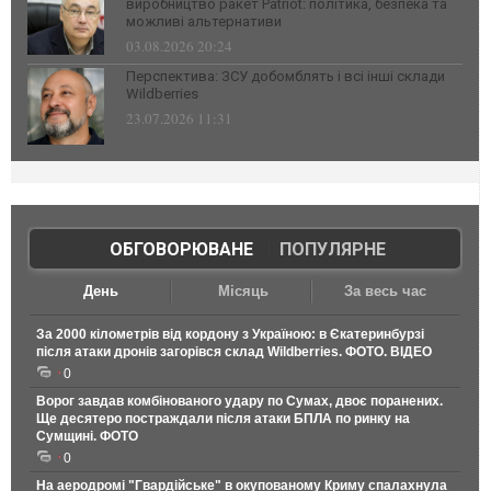
виробництво ракет Patriot: політика, безпека та
можливі альтернативи
03.08.2026 20:24
Перспектива: ЗСУ добомблять і всі інші склади
Wildberries
23.07.2026 11:31
ОБГОВОРЮВАНЕ
|
ПОПУЛЯРНЕ
День
Місяць
За весь час
За 2000 кілометрів від кордону з Україною: в Єкатеринбурзі
після атаки дронів загорівся склад Wildberries. ФОТО. ВІДЕО
0
Ворог завдав комбінованого удару по Сумах, двоє поранених.
Ще десятеро постраждали після атаки БПЛА по ринку на
Сумщині. ФОТО
0
На аеродромі "Гвардійське" в окупованому Криму спалахнула