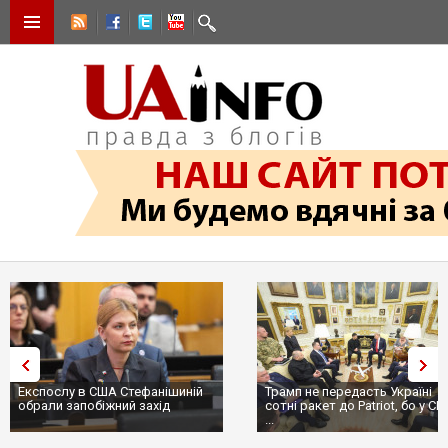
Експослу в США Стефанішиній
Трамп не передасть Україні
обрали запобіжний захід
сотні ракет до Patriot, бо у С
...