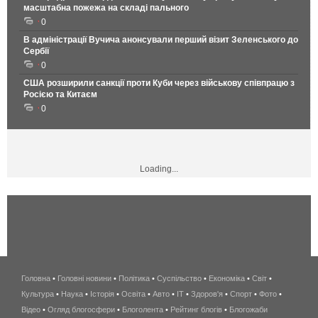
масштабна пожежа на складі пального
0
В адміністрації Вучича анонсували перший візит Зеленського до
Сербії
0
США розширили санкції проти Куби через військову співпрацю з
Росією та Китаєм
0
Loading...
Головна
•
Головні новини
•
Політика
•
Суспільство
•
Економіка
беспроводной
•
Світ
•
Культура
•
Наука
•
Історія
•
Освіта
•
Авто
•
IT
•
Здоров'я
интернет
•
Спорт
•
Фото
•
Відео
•
Огляд блогосфери
•
Блоголента
•
Рейтинг блогів
киев
•
Блогожаби