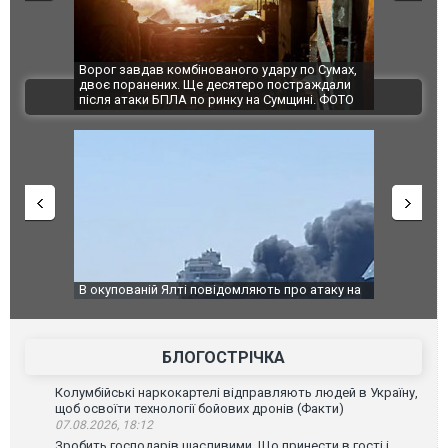
комбінованого удару по Сумах,
За 2000 кілометрів від кордону з Укра
х. Ще десятеро постраждали
Єкатеринбурзі після атаки дронів заго
ВІДЕО
ЛА по ринку на Сумщині. ФОТО
склад Wildberries. ФОТО. ВІДЕО
Ялті повідомляють про атаку на
За 2000 кілометрів від кордону з Укра
том навис стовп чорного диму.
Єкатеринбурзі після атаки дронів заг
склад Wildberries. ФОТО. ВІДЕО
БЛОГОСТРІЧКА
Колумбійські наркокартелі відправляють людей в Україну,
щоб освоїти технології бойових дронів (Факти)
07.08.2026, 18:12
Зробить господарів щасливими. Що принести в гості і