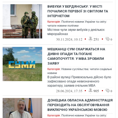
ВИБУХИ У БЕРДЯНСЬКУ: У МІСТІ
ПОЧАЛИСЯ ПЕРЕБОЇ ЗІ СВІТЛОМ ТА
ІНТЕРНЕТОМ
Категорія:
Політичні новини України та світу:
читати новини політики
Містяни чули звуки вибухів у декількох
мікрорайонах
•
•
30.11.2024, 10:12
251
0
МЕШКАНЦІ СУМ СКАРЖАТЬСЯ НА
ДИВНІ ОПАДИ ТА ПОГАНЕ
САМОПОЧУТТЯ: У МВА ЗРОБИЛИ
ЗАЯВУ
Категорія:
Новини суспільства: читати соціальні
новини
В районі вулиці Привокзальна дійсно було
зафіксовано опади невизначеного
характеру, заявив очільник МВА
•
•
28.06.2024, 17:35
905
0
ДОНЕЦЬКА ОБЛАСНА АДМІНІСТРАЦІЯ
ПЕРЕХОДИТЬ НА ОБСЛУГОВУВАННЯ
ВИКЛЮЧНО УКРАЇНСЬКОЮ МОВОЮ
Категорія:
Політичні новини України та світу: