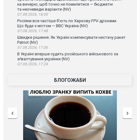
на вечерю, щоб точно не помилитися — бюджетні
та неочевидні варіанти (NV)
07.08.2026, 18:00
Росіяни все частіше бʼють по Харкову FPV-дронами.
Що буде з містом — ВВС Україна (NV)
07.08.2026, 17:48
Швидке рішення. Як Україні компенсувати нестачу ракет
Patriot (NV)
07.08.2026, 17:36
В Україні вперше судять російського військового за
зґвалтування українки (NV)
07.08.2026, 17:24
БЛОГОЖАБИ