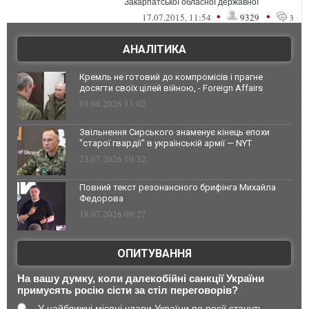
Закарпатської обласної державної
адміністрації. Панові Москалеві вже вкотре
•
•
17.07.2015, 11:54
9329
3
вип...
АНАЛІТИКА
Кремль не готовий до компромісів і прагне
досягти своїх цілей війною, - Foreign Affairs
03.08.2026 13:02
Звільнення Сирського знаменує кінець епохи
"старої гвардії" в українській армії — NYT
23.07.2026 10:32
Повний текст резонансного брифінга Михайла
Федорова
18.07.2026 09:27
ОПИТУВАННЯ
На вашу думку, коли далекобійні санкції України
примусять росію сісти за стіл переговорів?
У найближчі місяці удари України по росії стануть