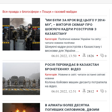
Вся правда з блогосфери
»
Пошук
» газовий майдан
"МИ БУЛИ ЗА КРОК ВІД ЦЬОГО У 2014-
МУ", – ВІКТОРІЯ СЮМАР ПРО
ШОКУЮЧІ КАДРИ РОЗСТРІЛІВ З
КАЗАХСТАНУ
Категорія:
Політичні новини України та світу:
читати новини політики
Шокуючі кадри розстрілів з Казахстану і
висновки для України….
•
•
06.01.2022, 13:50
1826
0
РОСІЯ ПЕРЕКИДАЄ В КАЗАХСТАН
БРОНЕТЕХНІКУ. ВІДЕО
Категорія:
Новини в світі: читати останні світові
новини
Колона бойових машин десанту потрапила
на відео.
•
•
06.01.2022, 12:51
2812
3
В АЛМАТЫ БОЛЕЕ ДЕСЯТКА
ПОГИБШИХ СИЛОВИКОВ, ДВОИМ