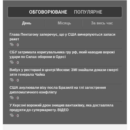
ОБГОВОРЮВАНЕ
|
ПОПУЛЯРНЕ
День
Місяць
За весь час
Глава Пентагону заперечує, що у США вичерпуються запаси
ракет
0
СБУ затримала коригувальника гру рф, який наводив ворожі
удари по Силах оборони в Одесі
0
Вибух у ресторані в центрі Москви: ЗМІ знайшли докази смерті
зятя генерала Чайка
0
США анулювали візу посла Бразилії на тлі загострення
дипломатичного конфлікту
0
У Херсоні ворожий дрон знищив вантажівку, яка доставляла
продукти до супермаркету. ВІДЕО
0