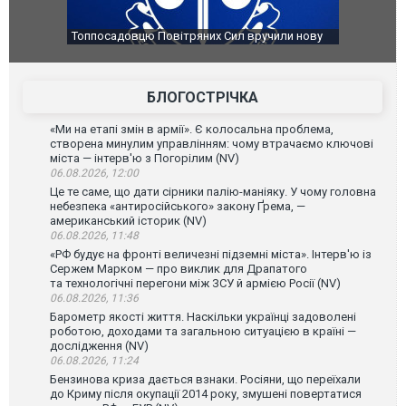
ю Повітряних Сил вручили нову
Сили оборони уразили Ярославськи
губернатор регіону заявив про най
атаку. ВІДЕО
БЛОГОСТРІЧКА
«Ми на етапі змін в армії». Є колосальна проблема,
створена минулим управлінням: чому втрачаємо ключові
міста — інтерв'ю з Погорілим (NV)
06.08.2026, 12:00
Це те саме, що дати сірники палію-маніяку. У чому головна
небезпека «антиросійського» закону Ґрема, —
американський історик (NV)
06.08.2026, 11:48
«РФ будує на фронті величезні підземні міста». Інтерв'ю із
Сержем Марком — про виклик для Драпатого
та технологічні перегони між ЗСУ й армією Росії (NV)
06.08.2026, 11:36
Барометр якості життя. Наскільки українці задоволені
роботою, доходами та загальною ситуацією в країні —
дослідження (NV)
06.08.2026, 11:24
Бензинова криза дається взнаки. Росіяни, що переїхали
до Криму після окупації 2014 року, змушені повертатися