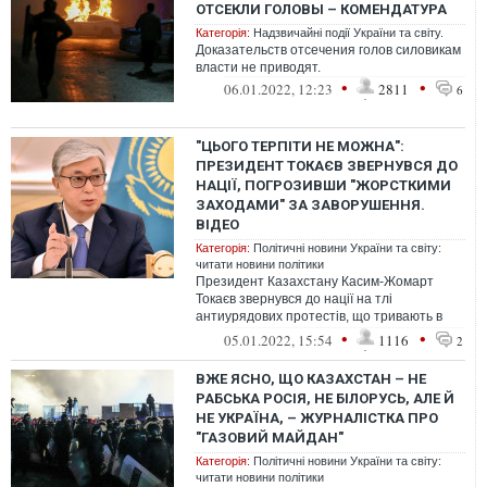
ОТСЕКЛИ ГОЛОВЫ – КОМЕНДАТУРА
Категорія:
Надзвичайні події України та світу.
Доказательств отсечения голов силовикам
власти не приводят.
•
•
06.01.2022, 12:23
2811
6
"ЦЬОГО ТЕРПІТИ НЕ МОЖНА":
ПРЕЗИДЕНТ ТОКАЄВ ЗВЕРНУВСЯ ДО
НАЦІЇ, ПОГРОЗИВШИ "ЖОРСТКИМИ
ЗАХОДАМИ" ЗА ЗАВОРУШЕННЯ.
ВІДЕО
Категорія:
Політичні новини України та світу:
читати новини політики
Президент Казахстану Касим-Жомарт
Токаєв звернувся до нації на тлі
антиурядових протестів, що тривають в
країні вже кілька днів.
•
•
05.01.2022, 15:54
1116
2
ВЖЕ ЯСНО, ЩО КАЗАХСТАН – НЕ
РАБСЬКА РОСІЯ, НЕ БІЛОРУСЬ, АЛЕ Й
НЕ УКРАЇНА, – ЖУРНАЛІСТКА ПРО
"ГАЗОВИЙ МАЙДАН"
Категорія:
Політичні новини України та світу:
читати новини політики