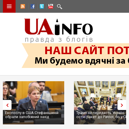
Експослу в США Стефанішиній
Трамп не передасть Україні
обрали запобіжний захід
сотні ракет до Patriot, бо у С
...