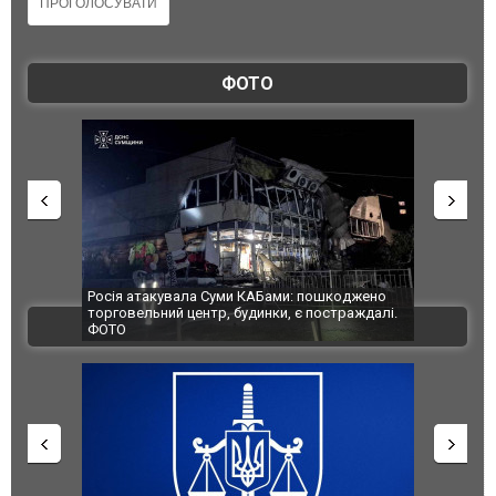
ФОТО
вала Суми КАБами: пошкоджено
Українські надзвичайники врятували
 центр, будинки, є постраждалі.
під час ліквідації масштабної лісової
ВІДЕО
Франції