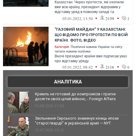
Казахстан. Через протести, які охопили
вже всю країну, президент відправив у
відставку уряд в повному складі та
державного секретаря. Учора влада ще х...
•
•
05.01.2022, 13:50
2159
2
"ГАЗОВИЙ МАЙДАН" У КАЗАХСТАНІ:
ЩО ВІДОМО ПРО ПРОТЕСТИ ПО ВСІЙ
КРАЇНІ. ФОТО, ВІДЕО
Категорія:
Політичні новини України та світу:
читати новини політики
Вночі президент країни вже підписав указ
про відставку уряду.
•
•
05.01.2022, 08:42
2116
0
АНАЛІТИКА
Кремль не готовий до компромісів і прагне
досягти своїх цілей війною, - Foreign Affairs
03.08.2026 13:02
Звільнення Сирського знаменує кінець епохи
"старої гвардії" в українській армії — NYT
23.07.2026 10:32