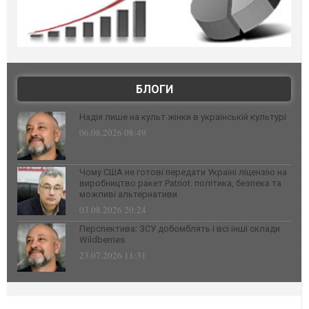
БЛОГИ
Надія лише на культ жінки в українській культурі
06.08.2026 08:49
Чому США не готові передати Україні ліцензію на
виробництво ракет Patriot: політика, безпека та
можливі альтернативи
03.08.2026 20:24
Перспектива: ЗСУ добомблять і всі інші склади
Wildberries
23.07.2026 11:31