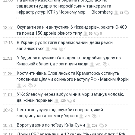
На вимогу Казахстану Україна погодилася не
13:00
завдавати ударів по неросійським танкерам та
інфраструктурі КТК у Чорному морі — Bloomberg
72
0
Окупанти за ніч випустили 6 «Іскандерів», ракети С-400
12:37
та понад 150 дронів різного типу
56
0
В Україні рух потягів паралізований: деякі рейси
12:13
запізнюються
360
0
У будинок влучили п'ять дронів: подробиці удару по
11:51
Київській області, де загинули люди
281
0
Костянтинівка, Слов'янськ та Краматорськ стануть
11:25
головними цілями осіннього наступу РФ - Максим Жорін
86
0
У Коблевому через вибух міни в морі загинув чоловік,
11:01
дві жінки поранені
139
0
Пентагон усунув від служби генерала, який
10:42
координував допомогу Україні
239
0
Ворог ударив по поїзду Київ-Суми
10:21
202
0
Дрони СБС уразили ще 12 суден "тіньового флоту" РФ
10:13