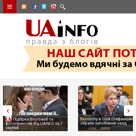
Експослу в США Стефанішині
Підбірка блогожаб та
обрали запобіжний захід
фотоприколів від UAINFO за 7
серпня