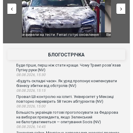
оновлення
Вийшов трейлер нової екранізації легендарного
Зеленський
фільму "Афера Томаса Крауна"
перемовин
БЛОГОСТРІЧКА
Буде гірше, перш ніж стати краще. Чому Трамп розв’язав
Путіну руки (NV)
08.08.2026, 15:30
«Будуть складні часи». Як уряд пропонує компенсувати
бізнесу збитки від обстрілів (NV)
08.08.2026, 15:15
Провал ШІ-контролю на іспиті. Університет у Мексиці
повторно перевірить 58 тисяч абітурієнтів (NV)
08.08.2026, 15:00
Більшість українців готові проголосувати за Федорова
на виборах президента, якщо Зеленський
не балотуватиметься — опитування Socis (NV)
08.08.2026, 14:45
Закрутив гайки. Моурінью запровадив жорсткі правила