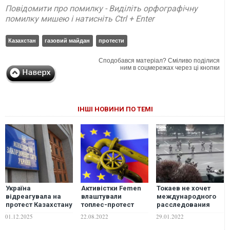
Повідомити про помилку - Виділіть орфографічну
помилку мишею і натисніть Ctrl + Enter
Казахстан
газовий майдан
протести
Сподобався матеріал? Сміливо поділися
ним в соцмережах через ці кнопки
ІНШІ НОВИНИ ПО ТЕМІ
Україна
Активістки Femen
Токаев не хочет
відреагувала на
влаштували
международного
протест Казахстану
топлес-протест
расследования
проти ударів по
біля канцлера
протестов в
01.12.2025
22.08.2022
29.01.2022
нафтовому
Німеччини Шольца,
Казахстане
терміналу в
вимагаючи