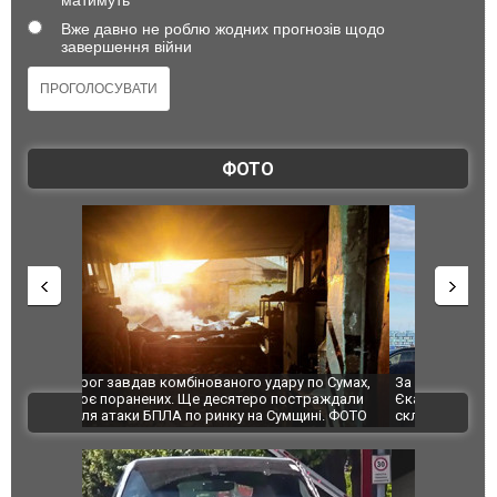
матимуть
Вже давно не роблю жодних прогнозів щодо
завершення війни
ФОТО
по Сумах,
За 2000 кілометрів від кордону з Україною: в
"Мої іграш
траждали
Єкатеринбурзі після атаки дронів загорівся
суперкарів
ВІДЕО
ині. ФОТО
склад Wildberries. ФОТО. ВІДЕО