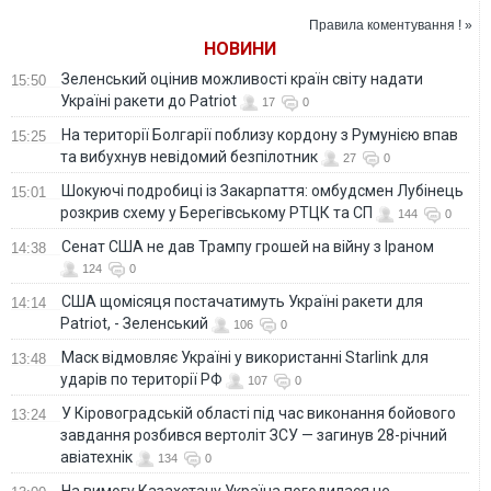
Новоросійську
газового ембарго
Правила коментування ! »
НОВИНИ
Зеленський оцінив можливості країн світу надати
15:50
Україні ракети до Patriot
17
0
На території Болгарії поблизу кордону з Румунією впав
15:25
та вибухнув невідомий безпілотник
27
0
Шокуючі подробиці із Закарпаття: омбудсмен Лубінець
15:01
розкрив схему у Берегівському РТЦК та СП
144
0
Сенат США не дав Трампу грошей на війну з Іраном
14:38
124
0
США щомісяця постачатимуть Україні ракети для
14:14
Patriot, - Зеленський
106
0
Маск відмовляє Україні у використанні Starlink для
13:48
ударів по території РФ
107
0
У Кіровоградській області під час виконання бойового
13:24
завдання розбився вертоліт ЗСУ — загинув 28-річний
авіатехнік
134
0