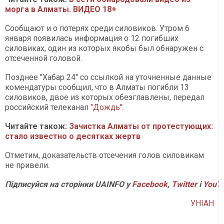
морга в Алматы. ВИДЕО 18+
Сообщают и о потерях среди силовиков. Утром 6
января появилась информация о 12 погибших
силовиках, один из которых якобы был обнаружен с
отсеченной головой.
Позднее "Хабар 24" со ссылкой на уточненные данные
комендатуры сообщил, что в Алматы погибли 13
силовиков, двое из которых обезглавлены, передал
российский телеканал
"Дождь".
Читайте також:
Зачистка Алматы от протестующих:
стало известно о десятках жертв
Отметим, доказательств отсечения голов силовикам
не привели.
Підписуйся на сторінки UAINFO у
Facebook
,
Twitter
і
YouT
УНІАН