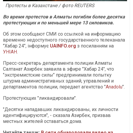
Протесты в Казахстане / фото REUTERS
Во время протестов в Алматы погибли более десятка
протестующих и по меньшей мере 13 силовиков.
Об этом сообщают СМИ со ссылкой на информацию
временно недоступного государственного телеканала
"Хабар 24", інформує
UAINFO.org
з посиланням на
УНІАН
.
Пресс-секретарь департамента полиции Алматы
Салтанат Азирбек заявила в эфире "Хабар 24", что
"экстремистские силы" предпринимали попытку
штурма административных зданий, управлений и
департаментов полиции, передает агентство "
Anadolu
".
Протестующих "ликвидировали".
"Десятки нападавших ликвидированы, их личности
идентифицируются", - сказала Азирбек, призвав
местных жителей оставаться дома.
Читайте також:
В сети обнародовали видео из