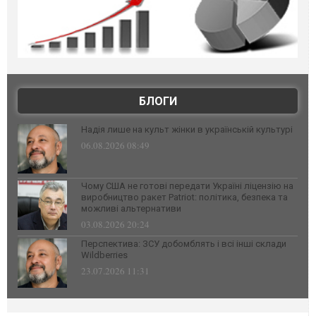
БЛОГИ
Надія лише на культ жінки в українській культурі
06.08.2026 08:49
Чому США не готові передати Україні ліцензію на
виробництво ракет Patriot: політика, безпека та
можливі альтернативи
03.08.2026 20:24
Перспектива: ЗСУ добомблять і всі інші склади
Wildberries
23.07.2026 11:31