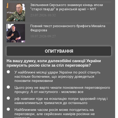
Звільнення Сирського знаменує кінець епохи
"старої гвардії" в українській армії — NYT
23.07.2026 10:32
Повний текст резонансного брифінга Михайла
Федорова
18.07.2026 09:27
ОПИТУВАННЯ
На вашу думку, коли далекобійні санкції України
примусять росію сісти за стіл переговорів?
У найближчі місяці удари України по росії стануть
настільки болючими, що агресору доведеться
поновити перемовини
Цього року не варто чекати поновлення переговорного
процесу. А от наступного - можливо все
рф навпаки піде на ескалацію попри здоровий глузд і
намагатиметься триматися до останнього
Найближчим часом росія може погодитись на
переговори, але серйозних намірів росіяни не