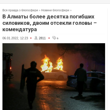
Вся правда з блогосфери
»
Новини блогосфери
»
В Алматы более десятка погибших
силовиков, двоим отсекли головы –
комендатура
•
•
06.01.2022, 12:23
2811
6