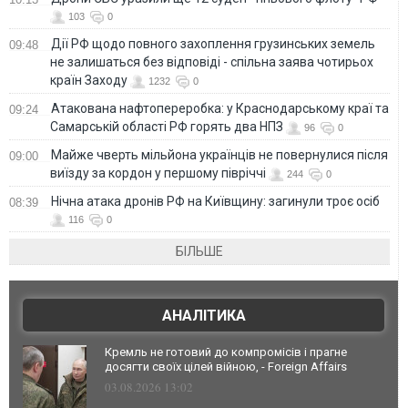
103
0
Дії РФ щодо повного захоплення грузинських земель
09:48
не залишаться без відповіді - спільна заява чотирьох
країн Заходу
1232
0
Атакована нафтопереробка: у Краснодарському краї та
09:24
Самарській області РФ горять два НПЗ
96
0
Майже чверть мільйона українців не повернулися після
09:00
виїзду за кордон у першому півріччі
244
0
Нічна атака дронів РФ на Київщину: загинули троє осіб
08:39
116
0
БІЛЬШЕ
АНАЛІТИКА
Кремль не готовий до компромісів і прагне
досягти своїх цілей війною, - Foreign Affairs
03.08.2026 13:02