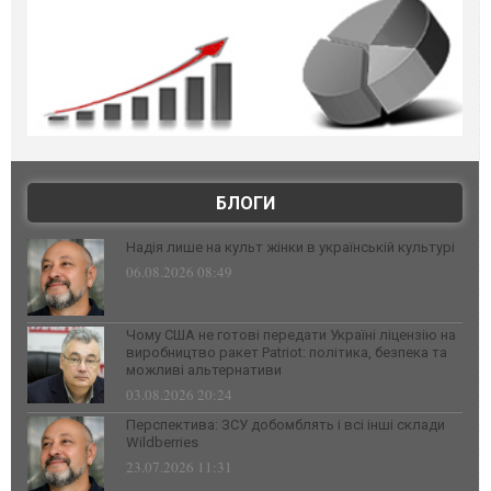
БЛОГИ
Надія лише на культ жінки в українській культурі
06.08.2026 08:49
Чому США не готові передати Україні ліцензію на
виробництво ракет Patriot: політика, безпека та
можливі альтернативи
03.08.2026 20:24
Перспектива: ЗСУ добомблять і всі інші склади
Wildberries
23.07.2026 11:31