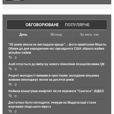
ОБГОВОРЮВАНЕ
|
ПОПУЛЯРНЕ
День
Місяць
За весь час
"65 років ніколи не виглядали краще", - фото-привітання Мішель
Обами до дня народження екс-президента США зібрало майже
мільйон лайків
0
Audi готується до випуску нового покоління позашляховика Q8
0
Рецепт молодості виявився простішим: володіння кількома
мовами омолоджує мозок на десяток років
0
Неймар влаштував конфлікт після перемоги "Сантоса". ВІДЕО
0
Достатньо було погладити: лемури на Мадагаскарі стали
жертвами людського вірусу
0