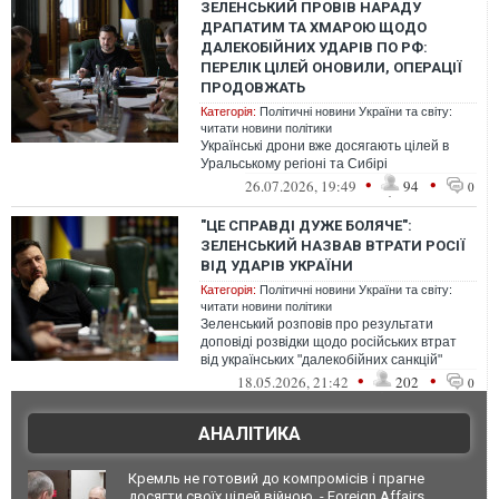
ЗЕЛЕНСЬКИЙ ПРОВІВ НАРАДУ
ДРАПАТИМ ТА ХМАРОЮ ЩОДО
ДАЛЕКОБІЙНИХ УДАРІВ ПО РФ:
ПЕРЕЛІК ЦІЛЕЙ ОНОВИЛИ, ОПЕРАЦІЇ
ПРОДОВЖАТЬ
Категорія:
Політичні новини України та світу:
читати новини політики
Українські дрони вже досягають цілей в
Уральському регіоні та Сибірі
•
•
26.07.2026, 19:49
94
0
"ЦЕ СПРАВДІ ДУЖЕ БОЛЯЧЕ":
ЗЕЛЕНСЬКИЙ НАЗВАВ ВТРАТИ РОСІЇ
ВІД УДАРІВ УКРАЇНИ
Категорія:
Політичні новини України та світу:
читати новини політики
Зеленський розповів про результати
доповіді розвідки щодо російських втрат
від українських "далекобійних санкцій"
•
•
18.05.2026, 21:42
202
0
АНАЛІТИКА
Кремль не готовий до компромісів і прагне
досягти своїх цілей війною, - Foreign Affairs