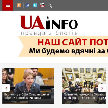
Експослу в США Стефанішиній
Трамп не передасть Україні
обрали запобіжний захід
сотні ракет до Patriot, бо у С
...