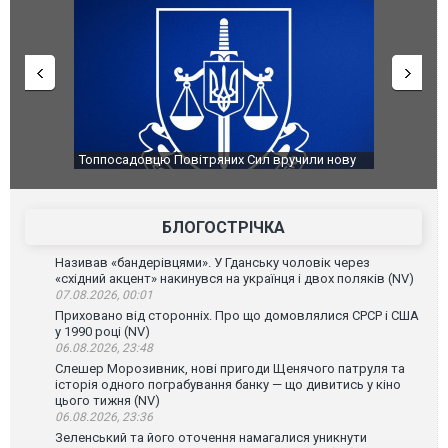
Топпосадовцю Повітряних Сил вручили нову
Сили оборони у
підозру
губернатор рег
атаку. ВІДЕО
БЛОГОСТРІЧКА
Називав «бандерівцями». У Гданську чоловік через
«східний акцент» накинувся на українця і двох поляків (NV)
07.08.2026, 00:01
Приховано від сторонніх. Про що домовлялися СРСР і США
у 1990 році (NV)
06.08.2026, 23:48
Слешер Морозивник, нові пригоди Щенячого патруля та
історія одного пограбування банку — що дивитись у кіно
цього тижня (NV)
06.08.2026, 23:36
Зеленський та його оточення намагалися уникнути