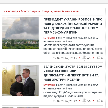
Вся правда з блогосфери
»
Пошук
» далекобійні санкції
ПРЕЗИДЕНТ УКРАЇНИ РОЗПОВІВ ПРО
НОВІ ДАЛЕКОБІЙНІ САНКЦІЇ УКРАЇНИ
ТА ПІДТВЕРДИВ УРАЖЕННЯ НПЗ У
ПЕРМСЬКОМУ РЕГІОНІ
Категорія:
Політичні новини України та світу:
читати новини політики
Маємо нові результати застосування
наших далекобійних санкцій по російських
об’єктах, які працюють на забезпечення та
продовження війни
•
•
29.07.2026, 12:15
65
0
ЗЕЛЕНСЬКИЙ ЗУСТРІВСЯ ЗІ СТУББОМ
У США: ОБГОВОРИЛИ
ДИПЛОМАТИЧНІ ПЕРСПЕКТИВИ ТА
НОВІ ЗУСТРІЧІ У СЕРПНІ
Категорія:
Політичні новини України та світу:
читати новини політики
Олександр Стубб відзначив успіхи України
під час зустрічі з Зеленським
•
•
28.07.2026, 21:42
56
0