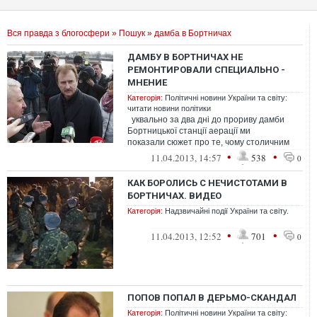
Вся правда з блогосфери
»
Пошук
» дамба в Бортничах
ДАМБУ В БОРТНИЧАХ НЕ
РЕМОНТИРОВАЛИ СПЕЦИАЛЬНО -
МНЕНИЕ
Категорія:
Політичні новини України та світу:
читати новини політики
уквально за два дні до прориву дамби
Бортницької станції аерації ми
показали сюжет про те, чому столичним
чиновникам вигід...
•
•
11.04.2013, 14:57
538
0
КАК БОРОЛИСЬ С НЕЧИСТОТАМИ В
БОРТНИЧАХ. ВИДЕО
Категорія:
Надзвичайні події України та світу.
•
•
11.04.2013, 12:52
701
0
ПОПОВ ПОПАЛ В ДЕРЬМО-СКАНДАЛ
Категорія:
Політичні новини України та світу: