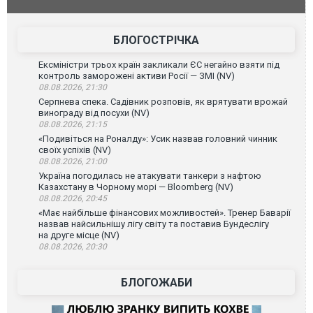
тром
позашляховика Purosangue. ВІДЕО
БЛОГОСТРІЧКА
Ексміністри трьох країн закликали ЄС негайно взяти під
контроль заморожені активи Росії — ЗМІ (NV)
08.08.2026, 21:30
Серпнева спека. Садівник розповів, як врятувати врожай
винограду від посухи (NV)
08.08.2026, 21:15
«Подивіться на Роналду»: Усик назвав головний чинник
своїх успіхів (NV)
08.08.2026, 21:00
Україна погодилась не атакувати танкери з нафтою
Казахстану в Чорному морі — Bloomberg (NV)
08.08.2026, 20:45
«Має найбільше фінансових можливостей». Тренер Баварії
назвав найсильнішу лігу світу та поставив Бундеслігу
на друге місце (NV)
08.08.2026, 20:30
БЛОГОЖАБИ