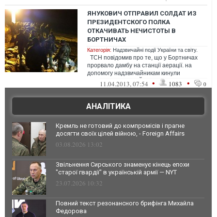
ЯНУКОВИЧ ОТПРАВИЛ СОЛДАТ ИЗ
ПРЕЗИДЕНТСКОГО ПОЛКА
ОТКАЧИВАТЬ НЕЧИСТОТЫ В
БОРТНИЧАХ
Категорія:
Надзвичайні події України та світу.
ТСН повідомив про те, що у Бортничах
прорвало дамбу на станції аерації. на
допомогу надзвичайникам кинули
ПРЕЗИДЕНТСЬКИЙ ПОЛК !!!! обличчя дер...
•
•
11.04.2013, 07:54
1083
0
АНАЛІТИКА
Кремль не готовий до компромісів і прагне
досягти своїх цілей війною, - Foreign Affairs
03.08.2026 13:02
Звільнення Сирського знаменує кінець епохи
"старої гвардії" в українській армії — NYT
23.07.2026 10:32
Повний текст резонансного брифінга Михайла
Федорова