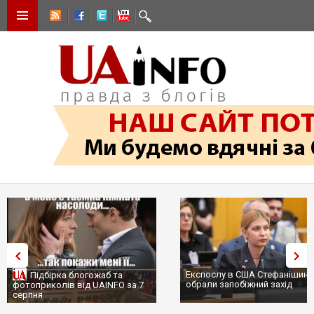
Експослу в США Стефанішині
Підбірка блогожаб та
обрали запобіжний захід
фотоприколів від UAINFO за 7
серпня