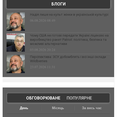
БЛОГИ
Надія лише на культ жінки в українській культурі
06.08.2026 08:49
Чому США не готові передати Україні ліцензію на
виробництво ракет Patriot: політика, безпека та
можливі альтернативи
03.08.2026 20:24
Перспектива: ЗСУ добомблять і всі інші склади
Wildberries
23.07.2026 11:31
ОБГОВОРЮВАНЕ
|
ПОПУЛЯРНЕ
День
Місяць
За весь час