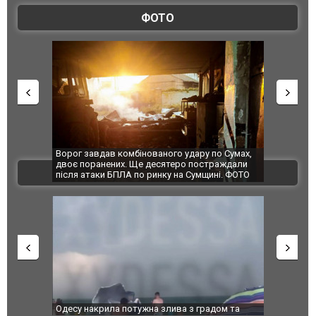
ФОТО
комбінованого удару по Сумах,
За 2000 кілометрів від кордону з Укра
х. Ще десятеро постраждали
Єкатеринбурзі після атаки дронів заго
ВІДЕО
ЛА по ринку на Сумщині. ФОТО
склад Wildberries. ФОТО. ВІДЕО
 потужна злива з градом та
Вже вивели на тести: Ferrari готує он