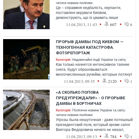
читати новини політики
Це – справжня недбалість, окупанти,
поставлені керувати Києвом,
демонструють, що їх цікавить лише
власний бізнес, але аж ніяк не інтереси
•
•
11.04.2013, 11:43
607
0
киян. ...
ПРОРЫВ ДАМБЫ ПОД КИЕВОМ —
ТЕХНОГЕННАЯ КАТАСТРОФА.
ФОТОРЕПОРТАЖ
Категорія:
Надзвичайні події України та світу.
Как только начнется интенсивное таяние
снега, будут образовываться
многочисленные ручейки, которые потянут
грунт с дамб. Если размыв дамбы
•
•
11.04.2013, 09:35
2120
1
достигнет ч...
«А СКОЛЬКО ПОПОВА
ПРЕДУПРЕЖДАЛИ!» - О ПРОРЫВЕ
ДАМБЫ В БОРТНИЧАХ
Категорія:
Політичні новини України та світу:
читати новини політики
Угрозы была нешуточная - даже потешный
президентский полк, который кроме сапог
Виктора Федоровича ничего не нюхал,
насладился «ароматом родины&r...
•
•
11.04.2013, 09:13
784
1