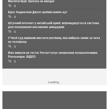
Магнітні бурі: прогноз на вихідні
0
Брат Анджеліни Джолі зробив камінг-аут
0
Штучний інтелект у китайській армії: впроваджується система
для планування масованих авіаударів
0
У Чехії суд вирішив вислати росіянку, яка вийшла заміж за чеха
по телефону
0
Вже вивели на тести: Ferrari готує оновлення позашляховика
Purosangue. ВІДЕО
0
Loading...