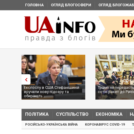
ГОЛОВНА
ОГЛЯД БЛОГОСФЕРИ
ОГЛЯД БЛОГОЖАБ
Експослу в США Стефанішиній
Трамп не передасть
вручили нову підозру та
сотні ракет до Patri
обирають...
...
ПОЛІТИКА
СУСПІЛЬСТВО
ЕКОНОМІКА
Н
РОСІЙСЬКО-УКРАЇНСЬКА ВІЙНА
КОРОНАВІРУС COVID-19