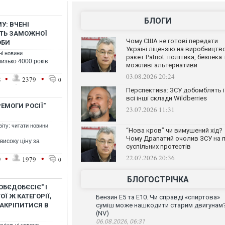
БЛОГИ
У: ВЧЕНІ
ТЬ ЗАМОЖНОЇ
Чому США не готові передати
ОБИ
Україні ліцензію на виробництв
ні новини
ракет Patriot: політика, безпека 
изько 4000 років
можливі альтернативи
03.08.2026 20:24
•
•
8
2379
0
Перспектива: ЗСУ добомблять і
всі інші склади Wildberries
РЕМОГИ РОСІЇ"
23.07.2026 11:31
віту: читати новини
“Нова кров” чи вимушений хід?
Чому Драпатий очолив ЗСУ на п
високу ціну за
суспільних протестів
•
•
22.07.2026 20:36
9
1979
0
БЛОГОСТРІЧКА
БЄДОБЄСІЄ" І
ТОЇ Ж КАТЕГОРІЇ,
Бензин Е5 та Е10. Чи справді «спиртова»
ЗАКРІПИТИСЯ В
суміш може нашкодити старим двигунам
(NV)
06.08.2026, 06:31