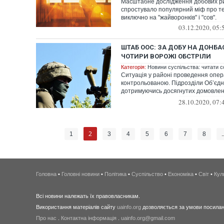
Масштабне дослідження добових р
спростувало популярний міф про те
виключно на "жайворонків" і "сов".
03.12.2020, 05:
ШТАБ ООС: ЗА ДОБУ НА ДОНБА
ЧОТИРИ ВОРОЖІ ОБСТРІЛИ
Категорія:
Новини суспільства: читати с
Ситуація у районі проведення опер
контрольованою. Підрозділи Об’єдн
дотримуючись досягнутих домовле
сумлін...
28.10.2020, 07:
2
1
3
4
5
6
7
8
.
Головна
•
Головні новини
•
Політика
•
Суспільство
•
Економіка
•
Світ
•
Кул
Всі новини належать їх правовласникам.
Використання матеріалів сайту
uainfo.org
дозволяється за умови посиланн
Про нас
.
Контактна інформація
.
uainfo.org@gmail.com