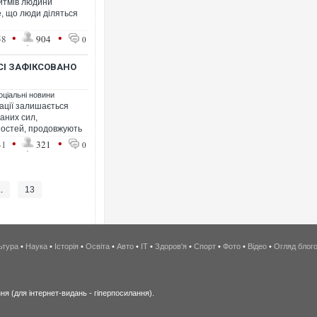
итмів людини
, що люди діляться
•
•
58
904
0
СІ ЗАФІКСОВАНО
оціальні новини
ації залишається
аних сил,
ностей, продовжують
•
•
41
321
0
..
13
ьтура
•
Наука
•
Історія
•
Освіта
•
Авто
•
IT
•
Здоров'я
•
Спорт
•
Фото
•
Відео
•
Огляд блог
я (для інтернет-видань - гіперпосилання).