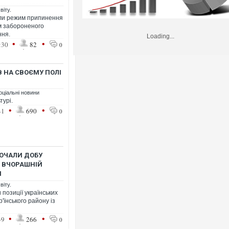
віту.
или режим припинення
ям забороненого
ння.
Loading...
•
•
:30
82
0
 НА СВОЄМУ ПОЛІ
оціальні новини
турі.
•
•
41
690
0
ПОЧАЛИ ДОБУ
. ВЧОРАШНІЙ
І
віту.
 позиції українських
'їнського району із
•
•
39
266
0