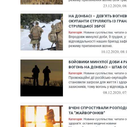
режиму припинення вогню біля трьо
23.12.2020, 08
НА ДОНБАСІ – ДЕВ’ЯТЬ ВОГНЕ
ОКУПАНТИ СТРІЛЯЮТЬ ІЗ ГРАН
СТРІЛЕЦЬКОЇ ЗБРОЇ
Категорія:
Новини суспільства: читати с
Впродовж минулої доби, 9 грудня, у
відповідальності наших бригад заф
режиму припинення вогню.
10.12.2020, 08:
БОЙОВИКИ МИНУЛОЇ ДОБИ 4 Р
ВОГОНЬ НА ДОНБАСІ – ШТАБ О
Категорія:
Новини суспільства: читати с
Провокаційні дії російсько-окупаційн
становили загрози для життя і здоро
захисників, тому вогонь у відповідь в
08.12.2020, 07
ВЧЕНІ СПРОСТУВАЛИ РОЗПОДІ
ТА "ЖАЙВОРОНКІВ"
Категорія:
Новини суспільства: читати с
здоров'я: останні медичні новини