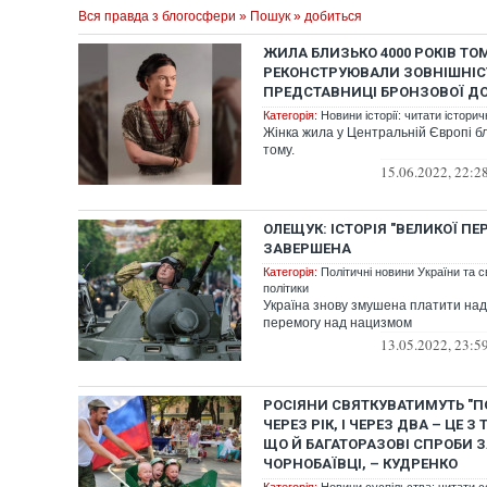
Вся правда з блогосфери
»
Пошук
» добиться
ЖИЛА БЛИЗЬКО 4000 РОКІВ ТОМ
РЕКОНСТРУЮВАЛИ ЗОВНІШНІС
ПРЕДСТАВНИЦІ БРОНЗОВОЇ Д
Категорія:
Новини історії: читати історич
Жінка жила у Центральній Європі бл
тому.
15.06.2022, 22:2
ОЛЕЩУК: ІСТОРІЯ "ВЕЛИКОЇ ПЕ
ЗАВЕРШЕНА
Категорія:
Політичні новини України та с
політики
Україна знову змушена платити над
перемогу над нацизмом
13.05.2022, 23:5
РОСІЯНИ СВЯТКУВАТИМУТЬ "ПО
ЧЕРЕЗ РІК, І ЧЕРЕЗ ДВА – ЦЕ З 
ЩО Й БАГАТОРАЗОВІ СПРОБИ 
ЧОРНОБАЇВЦІ, – КУДРЕНКО