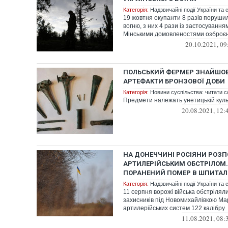
Категорія:
Надзвичайні події України та с
19 жовтня окупанти 8 разів поруш
вогню, з них 4 рази із застосуванн
Мінськими домовленостями озброє
20.10.2021, 09
ПОЛЬСЬКИЙ ФЕРМЕР ЗНАЙШОВ
АРТЕФАКТИ БРОНЗОВОЇ ДОБИ
Категорія:
Новини суспільства: читати с
Предмети належать унетицькій куль
20.08.2021, 12:
НА ДОНЕЧЧИНІ РОСІЯНИ РОЗ
АРТИЛЕРІЙСЬКИМ ОБСТРІЛОМ
ПОРАНЕНИЙ ПОМЕР В ШПИТАЛ
Категорія:
Надзвичайні події України та с
11 серпня ворожі війська обстріляли
захисників під Новомихайлівкою Мар
артилерійських систем 122 калібру
11.08.2021, 08: