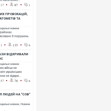
х населених...
•
•
:17
87
1
ВИХ ПРОВОКАЦІЙ,
АТОМЕТІВ ТА
оціальні новини
 районах
іксовано 9 порушень
•
•
11
135
0
АЗИ ВІДКРИВАЛИ
ОС
оціальні новини
их військ не
в'я українських
они не відкри...
•
•
:57
78
0
Л ЛЮДЕЙ НА "СОВ"
оціальні новини
,
Новини