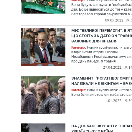
Категорія:
Новини суспільства: читати с
Вони будуть святкувати "побєдобєсіє"
два. Бо це відноситься до тої ж катег
багаторазові спроби закріпитися в Ч
09.05.2022, 19:
МІФ "ВЕЛИКОЇ ПЕРЕМОГИ". В'
ЩО СТОЇТЬ ЗА ДАТОЮ 9 ТРАВНЯ
ВАЖЛИВО ДЛЯ КРЕМЛЯ
Категорія:
Новини суспільства: читати с
історії: читати історичні новини
Незабаром у Росії відзначатимуть 
про Дєнь пабєди, 9 травня
27.04.2022, 19:1
ЗНАМЕНИТІ "РОГАТІ ШОЛОМИ"
НАЛЕЖАЛИ НЕ ВІКІНГАМ – ВЧЕ
Категорія:
Новини суспільства: читати с
Вони були виготовлені набагато ра
11.01.2022, 19:3
НА ДОНБАСІ ОКУПАНТИ ПОРА
УКРАЇНСЬКОГО ВОЇНА