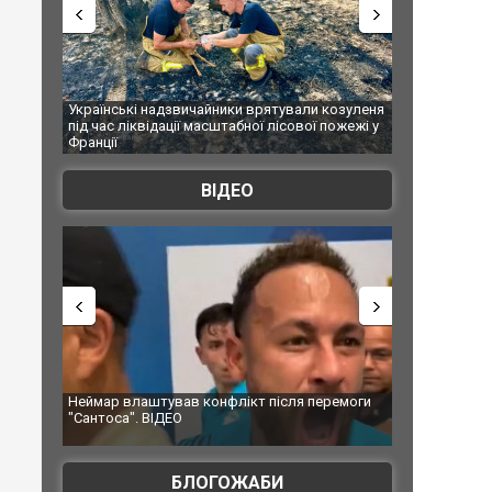
и врятували козуленя
СБУ за сприяння Нацполіції та правоохоронців
бної лісової пожежі у
Болгарії затримала міжнародного наркобарона.
ФОТО
ВІДЕО
ікт після перемоги
Мудрик провів перший матч за "Челсі" після
допінгової дискваліфікації. ВІДЕО
БЛОГОЖАБИ