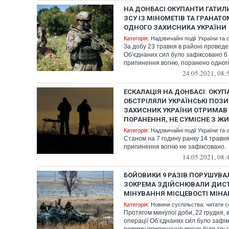
НА ДОНБАСІ ОКУПАНТИ ГАТИЛ
ЗСУ ІЗ МІНОМЕТІВ ТА ГРАНАТО
ОДНОГО ЗАХИСНИКА УКРАЇНИ
Категорія:
Надзвичайні події України та с
За добу 23 травня в районі проведе
Об’єднаних сил було зафіксовано 
припинення вогню, поранено одного
24.05.2021, 08:
ЕСКАЛАЦІЯ НА ДОНБАСІ: ОКУПА
ОБСТРІЛЯЛИ УКРАЇНСЬКІ ПОЗИ
ЗАХИСНИК УКРАЇНИ ОТРИМАВ
ПОРАНЕННЯ, НЕ СУМІСНЕ З Ж
Категорія:
Надзвичайні події України та с
Станом на 7 годину ранку 14 трав
припинення вогню не зафіксовано.
14.05.2021, 08:
БОЙОВИКИ 9 РАЗІВ ПОРУШУВАЛ
ЗОКРЕМА ЗДІЙСНЮВАЛИ ДИС
МІНУВАННЯ МІСЦЕВОСТІ МІНА
Категорія:
Новини суспільства: читати с
Протягом минулої доби, 22 грудня, 
операції Об’єднаних сил було зафі