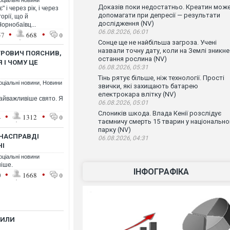
оціальні новини
Доказів поки недостатньо. Креатин мож
 і через рік, і через
допомагати при депресії — результати
орії, що й
дослідження (NV)
орнобаївц...
06.08.2026, 06:01
•
•
57
668
0
Сонце ще не найбільша загроза. Учені
назвали точну дату, коли на Землі зникне
ЯТРОВИЧ ПОЯСНИВ,
остання рослина (NV)
 І ЧОМУ ЦЕ
06.08.2026, 05:31
Тінь рятує більше, ніж технології. Прості
оціальні новини
,
Новини
звички, які захищають батарею
електрокара влітку (NV)
найважливіше свято. Я
06.08.2026, 05:01
Слоників шкода. Влада Кенії розслідує
•
•
4
1312
0
таємничу смерть 15 тварин у національн
парку (NV)
 НАСПРАВДІ
06.08.2026, 04:31
НІ
оціальні новини
ніше.
ІНФОГРАФІКА
•
•
0
1668
0
НИЛИ