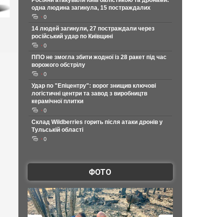
Росіяни атакували Київ балістикою та дронами:
одна людина загинула, 15 постраждалих
0
14 людей загинули, 27 постраждали через
російський удар по Київщині
0
ППО не змогла збити жодної із 28 ракет під час
ворожого обстрілу
0
Удар по "Епіцентру": ворог знищив ключові
логістичні центри та завод з виробництв
керамічної плитки
0
Склад Wildberries горить після атаки дронів у
Тульській області
0
ФОТО