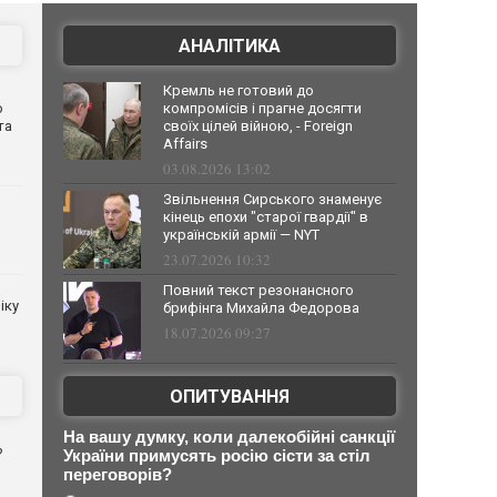
АНАЛІТИКА
Кремль не готовий до
о
компромісів і прагне досягти
та
своїх цілей війною, - Foreign
Affairs
03.08.2026 13:02
Звільнення Сирського знаменує
кінець епохи "старої гвардії" в
українській армії — NYT
23.07.2026 10:32
Повний текст резонансного
іку
брифінга Михайла Федорова
18.07.2026 09:27
ОПИТУВАННЯ
На вашу думку, коли далекобійні санкції
?
України примусять росію сісти за стіл
переговорів?