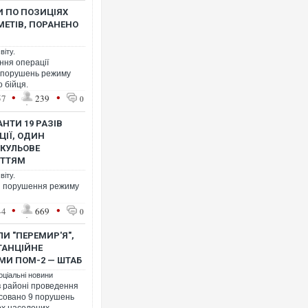
И ПО ПОЗИЦІЯХ
МЕТІВ, ПОРАНЕНО
віту.
ння операції
Українські надзвичайник
6 порушень режиму
під час ліквідації масшта
 бійця.
Франції
•
•
57
239
0
НТИ 19 РАЗІВ
ЦІЇ, ОДИН
 КУЛЬОВЕ
ИТТЯМ
віту.
ня порушення режиму
•
•
44
669
0
И "ПЕРЕМИР'Я",
ТАНЦІЙНЕ
Неймар влаштував конфл
МИ ПОМ-2 — ШТАБ
"Сантоса". ВІДЕО
оціальні новини
в районі проведення
ксовано 9 порушень