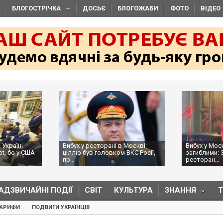
БЛОГОСТРІЧКА
ДОСЬЄ
БЛОГОЖАБИ
ФОТО
ВІДЕО
 Україні
Вибух у ресторані в Москві:
Вибух у Мос
ot, бо у США
ціллю був головком ВКС Росії,
загиблими: 
пр...
ресторан...
АДЗВИЧАЙНІ ПОДІЇ
СВІТ
КУЛЬТУРА
ЗНАННЯ
ТАРИФИ
ПОДВИГИ УКРАЇНЦІВ